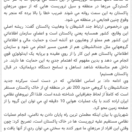
گستردگي مرزها در منطقه و سيل تروريست هايي که از سوي مرزهاي
پاکستان به اين سمت روانه مي شوند ضريب خطا را بالا برده که منجر به
وقوع چنين فجايعي در منطقه مي شود.
وي درخصوص ارتباط جند الشيطان با وهابيت پاکستان گفت: ريشه اصلي
اين وقايع، کشور همسايه يعني پاکستان است و اعضاي سازمان اطلاعاتي
اين کشور هم مملو از وهابيون دو آتشه است و حمايت مالي و اطلاعاتي
گروههايي مثل جندالشيطان هم از همين مسير انجام مي شود و سازمان
اطلاعاتي پاکستان هم اين کار را از روي عقيده و برپايه يک ايدئولوژي قوي
انجام مي دهد و بدين مفهوم که اهتمام جدي به اين حمايت ها دارند. در
داخل هم متاسفانه شاهد تساهل و تسامح دستگاه ديپلماتيک در قبال
پاکستان هستيم!
وي ادامه داد: بر اساس اطلاعاتي که در دست است سرکرده جديد
جندالشيطان با گروهي حدود 200 نفر در منطقه اي از خاک پاکستان مستقر
است که کاملاً از لحاظ جغرافيايي شناخته شده است. فلذا اگر نيروهاي نظامي
ايران اراده کنند با يک عمليات هوايي 10 دقيقه اي مي توان اين گروه را از
صفحه زمين محو کرد.
شهرياري با بيان اينکه مطمئن ترين راه پايان دادن به ناامني، انجام عمليات
نظامي مستقيم عليه تروريست ها در خاک پاکستان است، تصريح کرد: چون
وقتي اين افراد از مرزهاي ما عبور کنند به سختي مي توان ردي از آنها يافت و