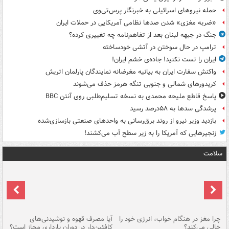
حمله نیروهای اسرائیلی به خبرنگار پرس‌تی‌وی
«ضربه مغزی» شدن صدها نظامی آمریکایی در حملات ایران
جنگ در جبهه لبنان بعد از تفاهم‌نامه چه تغییری کرده؟
ترامپ در حال سوختن در آتشی خودساخته
ایران را تست نکنید! جاده‌ی خشم ایران!
واکنش سفارت ایران به بیانیه مغرضانه نمایندگان پارلمان اتریش
کریدورهای شمالی و جنوبی تنگه هرمز حذف می‌شوند
پاسخ قاطع ملیحه محمدی به نسخه تسلیم‌طلبی روی آنتن BBC
پرشدگی سدها به ۵۸درصد رسید
بازدید وزیر نیرو از روند برق‌رسانی به واحدهای صنعتی بازسازی‌شده
زنجیرهایی که آمریکا را به زیر سطح آب می‌کشند!
سلامت
ت
چرا مغز در هنگام خواب، انرژی خود را
آیا مصرف قهوه و نوشیدنی‌های
چر
خالی می‌کند؟
کافئین‌دار در دوران بارداری مجاز است؟
می