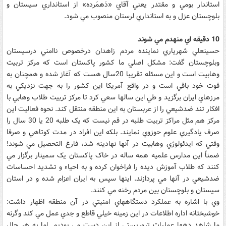
استاندار بومي و مقتدر يعني آقاي «دَهمَرده» از استانداري سيستان و
بلوچستان عزل و به استانداري لرستان منصوب مي شود.
10 دقيقه اي منهدم مي شوند
حسينعلي شهرياري نماينده مردم زاهدان درخصوص ناامني درسيستان
وبلوچستان گفت: مشکل اصلي ما کشور پاکستان است که مرکز تربيت
وهابيت است و اين مسئله تقريبا 20سال هست که آغاز شده و همچنان به
قوت خود باقي است و در واقع آمريکا اين کشور را به جهت نزديکي به
مرزهاي ايران برگزيد و طي اين سالها سعي کرد تا مرکز تربيت طلاب وهابي با
افکار تند ضدشيعي را از عربستان به اين منطقه منتقل کند. نحوه فعاليت اين
مرکز هم مثل مراکز تربيت طلبه در قم نيست که يک طلبه 20 يا 30 سال را
صرف يادگيري علوم حوزوي نمايند. بلکه اين افراد در مدت کوتاهي و صرفا
وقتي که ايدئولوژي وهابيت در آنها نهادينه شد، فارغ التحصيل مي شوند!
ضمناً اين مدارس علميه همه ساله در خاک پاکستان يک سمينار برگزار مي
کنند که طلاب آموزش ديده را فراخوان کرده و به احياء و تشديد احساسات
ضدشيعي در آنها مي پردازند. اينها سپس به ايران اعزام شده و در استان
سيستان و بلوچستان بين مردم رخنه مي کنند.
وي با اشاره به عملکرد دستگاههاي امنيتي در آن منطقه اظهار داشت:
خوشبختانه اداره اطلاعات در اين زمينه خيلي قاطع و جدي عمل مي کند وگرنه
ما شاهد دهها عمليات تروريستي از اين دست مي بوديم. اما به هر حال