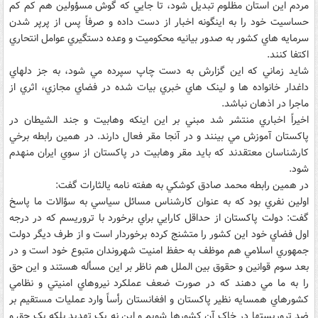
مردم اين استان مظلوم تبديل شود، تا جايي که گوش مسؤولين هم کم کم
حساسيت خود را به اينگونه اخبار از دست داده و صرفاً پس از پرپر شدن
سرمايه هاي کشور به صدور بيانيه محکوميت و وعده دستگيري عوامل انتحاري
اکتفا کنند.
شايد زماني که اين گزارش به دست چاپ سپرده مي شود، به جز دلهاي
داغدار خانواده ها و لينک هاي خبري بيات شده در فضاي مجازي، اثري از
ماجرا در اذهان نباشد.
اخيراً اخباري منتشر شد مبني بر اين اينکه وهابيت و جند الشيطان در
پاکستان آموزش مي بينند و در آنجا مقر فعال دارند. در همين رابطه برخي
کارشناسان معتقدند که بايد مقر وهابيت در پاکستان از سوي ايران منهدم
شود.
در همين رابطه محمد صادق کوشکي به هفته نامه يالثارات گفت:
اولين نفري بود که به عنوان کارشناس مسائل سياسي به سؤالات ما پاسخ
گفت: دولت پاکستان از حداقل کارايي براي برخورد با تروريسم که در درجه
اول فضاي خود اين کشور را متشنج کرده برخوردار است و از طرف ديگر دولت
جمهوري اسلامي هم موظف به حفظ امنيت شهروندان متبوع خود است و در
بعد سوم قوانين و حقوق بين الملل هم ناظر بر اين مسأله هستند و اين حق
را به ما مي دهند که در صورت ضعف عملکرد نيروهاي امنيتي و نظامي
کشورهاي همسايه نظير پاکستان و افغانستان رأساً وارد عمليات مستقيم بر
ضد تروريستها در خاک آن کشورها شويم و اين نه يک تهديد بلکه يک حق و