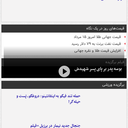
قیمت‌های روز در یک نگاه
قیمت جهانی طلا امروز ۱۵ مرداد
قیمت نفت برنت به ۷۹ دلار رسید
افزایش قیمت طلا و نقره جهانی
فیلم برگزیده
بوسه‌ پدر بر پای پسر شهیدش
برگزیده ورزشی
حمله تند فیگو به اینفانتینو: دروغگو، پَست‌ و
حیله‌گر!
جنجال جدید نیمار در برزیل +فیلم