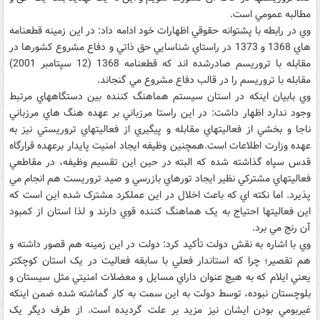
مطالبه عمومي است.
وي در رابطه با پشتوانه حقوقي اظهارات خود ادامه داد: در اين زمينه قطعنامه
هاي 1368 و 1373 در راستاي شناسايي حق ذاتي و دفاع مشروع کشورها در
مقابله با تروريسم صادرشده اند که قطعنامه 1368 (12 سپتامبر 2001)
مقابله با تروريسم را در قالب دفاع مشروع مي گنجاند.
وي بابيان اينکه در استان سيستم هماهنگ کننده بين دستگاههاي مرتبط
وجود ندارد اظهار داشت: در اين راستا مرزباني بر عهده هنگ هاي مرزباني
ناجا و بخشي از فعاليتهاي مقابله و پيگيري از فعاليتهاي تروريستي نيز به
عهده وزارت اطلاعات است.همچنين وظيفه ايجاد امنيت پايدار برعهده قرارگاه
قدس سپاه گذاشته شده که البته در حين اين تقسيم وظيفه، در مقاطعي
فعاليتهاي مشترکي نظير ايجاد تورهاي بازرسي و صيد تروريست هم انجام مي
پذيرد. اما نکته اي که باعث اخلال در اين عملکرد مشترک شده اين است که
اين فعاليتها احتياج به يک هماهنگ کننده قوي دارند و لذا استان از کمبود
آن رنج مي برد.
وي با اشاره به نقش دولت تأکيد کرد: دولت در اين زمينه هم قصور داشته و
هم تقصير؛ چرا که استاندار فعلي با سابقه فعاليت در يک استان کوچکتر
يعني ايلام که به هيچ عنوان داراي مسايل و معضلات امنيتي مثل سيستان و
بلوچستان نبوده، توسط دولت به اين سمت به کار گماشته شده ضمن اينکه
غيربومي بودن ايشان نيز مزيد بر علت گرديده است. از طرف ديگر يک