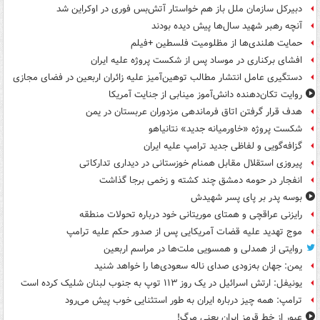
دبیرکل سازمان ملل باز هم خواستار آتش‌بس فوری در اوکراین شد
آنچه رهبر شهید سال‌ها پیش دیده بودند
حمایت هلندی‌ها از مظلومیت فلسطین +فیلم
افشای برکناری در موساد پس از شکست پروژه علیه ایران
دستگیری عامل انتشار مطالب توهین‌آمیز علیه زائران اربعین در فضای مجازی
روایت تکان‌دهنده دانش‌آموز مینابی از جنایت آمریکا
هدف قرار گرفتن اتاق‌ فرماندهی مزدوران عربستان در یمن
شکست پروژه «خاورمیانه جدید» نتانیاهو
گزافه‌گویی و لفاظی جدید ترامپ علیه ایران
پیروزی استقلال مقابل همنام خوزستانی در دیداری تدارکاتی
انفجار در حومه دمشق چند کشته و زخمی برجا گذاشت
بوسه‌ پدر بر پای پسر شهیدش
رایزنی عراقچی و همتای موریتانی خود درباره تحولات منطقه
موج تهدید علیه قضات آمریکایی پس از صدور حکم علیه ترامپ
روایتی از همدلی و همسویی ملت‌ها در مراسم اربعین
یمن: جهان به‌زودی صدای ناله سعودی‌ها را خواهد شنید
یونیفل: ارتش اسرائیل در یک روز ۱۱۳ توپ به جنوب لبنان شلیک کرده است
ترامپ: همه چیز درباره ایران به طور استثنایی خوب پیش می‌رود
عبور از خط قرمز ایران یعنی مرگ!