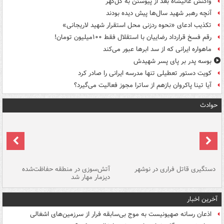
واکنش عالیشاه بعد از پیوستن به گل‌گهر
آنچه رهبر شهید سال‌ها پیش دیده بودند
تکذیب ادعای «نحوه ردزنی محل استقرار شهید لاریجانی»
رقم فسخ قرارداد رضاییان با استقلال فقط ۱۰۰میلیون تومان!
ماهواره ایرانی که از سد ابرها عبور می‌کند
بوسه‌ پدر بر پای پسر شهیدش
کویت دستور تعطیلی تنها مدرسه ایرانی را صادر کرد
آیا تینا پاکروان بازهم از ساترا مجوز فعالیت می‌گیرد؟
حوادث
دستگیری قاتل فراری در نوشهر
آتش‌سوزی در منطقه حفاظت‌شده
دیزمار مهار شد
مص
آخرین اخبار
اذعان رسانه صهیونیست به موج بی‌سابقه فرار از سرزمین‌های اشغالی