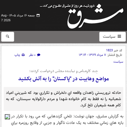
جمعه ۱۶ مرداد ۱۴۰۵ -
Aug
7 2026
سیاست
کد خبر
1823
تاریخ انتشار:
۷ مرداد ۱۳۸۹ - ۱۳:۱۴
۰ نظر
چاپ
سیاست
چند کارشناس و نماينده مجلس درخواست کردند؛
مواضع وهابيت در "پاکستان" را به آتش بکشيد
حادثه تروريستي زاهدان واقعه اي دلخراش و تکراري بود که شيريني اعياد
شعبانيه را نه فقط به کام خانواده شهدا و مردم دارالولايه سيستان، که به
کام همه شيعيان تلخ کرد.
به گزارش مشرق، جهان نوشت: تلخي گزندهايي که مي رود با تکرار در
بازه هاي زماني مختلف به يک عادت ناگوار و جزيي از وقايع روزمره براي