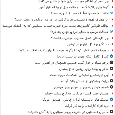
چرا مغز در هنگام خواب، انرژی خود را خالی می‌کند؟
گرما برای پالایشگاه‌ها و منابع برق اروپا اضطرار آفرید
ایالات متحده واقعاً یک «ببر کاغذی» است!
آیا مصرف قهوه و نوشیدنی‌های کافئین‌دار در دوران بارداری مجاز است؟
توقف طولانی کامیون‌ها پشت مرز؛ صورت‌حساب سنگینی که به اقتصاد می‌رسد
حماقت ترامپ با ذخایر انرژی جهان چه کرد؟
چرا تابستان فصل محبوب میکروب‌هاست؟
دستگیری قاتل فراری در نوشهر
نیویورک تایمز فاش کرد: کارگروه ویژه سیا برای تفرقه افکنی در کوبا
کنترل کامل تنگه هرمز در دست ایران!
پرچم سیاه بر فراز گنبد حسینی همچنان در اهتزاز است
ماجرای پیاده روی اربعین حاج رمضان
این دیپلماسی نمایشی، شکست خورده است
روایت پزشکیان از انحلال بانک آینده
شمیم خوش رضوی در هوای بین‌الحرمین
هشدار افسر ارشد آمریکایی به کاخ سفید +فیلم
موشک‌های بالستیک ایران؛ چالش راهبردی آمریکا
باید افراد کارآمدتر را به کار گرفت
حامیان فلسطین در مکزیک پرچم اسرائیل را به آتش کشیدند