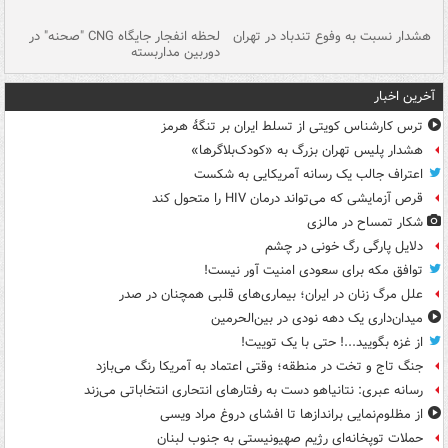
ای
هشدار نسبت به وفوع تندباد در تهران
لحظه انفجار جایگاه CNG "صحنه" در
دس
دوربین مداربسته
ات
آخرین اخبار
ترس کارشناس کویتی از تسلط ایران بر تنگۀ هرمز
هشدار پلیس تهران بزرگ به «کودک‌بلاگرها»
اعتراف جالب یک رسانه آمریکایی به شکست
قرص آزمایشی که می‌تواند درمان HIV را متحول کند
شکار تمساح در مالزی
دلایل پارگی رگ خونی در چشم
توافق مکه برای سعودی امنیت آور نیست!
علل مرگ زنان در ایران؛ بیماری‌های قلبی همچنان در صدر
میدان‌داری یک دهه نودی در بین‌الحرمین
از غزه بگویید...! حتی با یک توییت!
جنگ تاج و تخت در منطقه؛ وقتی اعتماد به آمریکا رنگ می‌بازد
رسانه عبری: نتانیاهو دست به رفتارهای انتحاری انتخاباتی می‌زند
از مظلوم‌نمایی براندازها تا افشای دروغ مراد ویسی
حملات توپخانه‌ای رژیم صهیونیستی به جنوب لبنان