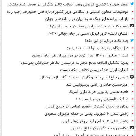
صفار هرندی: تشییع تاریخی رهبر انقلاب تاثیر شگرفی بر صحنه نبرد داشت
توضیحات معاون امنیتی و انتظامی وزیر کشور درباره قتل حمیدرضا رجب زاده
بازتاب پیامدهای جنگ علیه ایران در رسانه‌های جهان
نصب کتیبه‌های دهه پایانی صفر در حرم امام رئوف
افشای نقشه ترور لیونل مسی در جام جهانی ۲۰۲۶
چند نکته درباره توافق مکه!
دبل درگاهی در شب توقف استانداردلیژ
ثبت ۲ میلیون و ۹۲۰ هزار تردد در مرز مهران طی ایام اربعین
یمن: تشکیل ائتلاف مانع مجازات عربستان بخاطر جنایاتش نمی‌شود
فیدان: ایران هدف پیمان دفاعی مکه نیست
شوخی حاج‌قاسم با خبرنگار در عملیات آزادسازی بوکمال
امیرحسین طاهری راهی پرسپولیس شد
طعنه همتی به وزیر خزانه داری آمریکا
هافبک آلومینیوم پرسپولیسی شد
یونان به دنبال گسترش حضور نظامی در خلیج فارس
زخمی شدن ۴ شهروند یمنی در حمله مزدوران سعودی
زخمی شدن ۳ نظامی لبنانی در زوطر غربی
عکاسان و خبرنگاران در دفاع مقدس
ورود فرمانده تروریست‌های آمریکایی به تل‌آویو