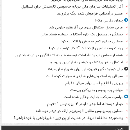
آغاز تحقیقات سازمان ملل درباره جاسوسی کارمندش برای اسرائیل
مسیر درآمدزایی فراموش شده لیگ برتری‌ها
پیمان دفاعی مکه!
مربی سابق استقلال سرمربی آفریقای جنوبی شد
دستگیری مسئول یک اداره آستارا در پرونده فساد مالی
مجتبی جباری تیم جدیدش را انتخاب کرد
روایت رسانه عبری از دخالت آشکار ترامپ در کوبا
هشدار حماس درباره اقدامات توسعه طلبانه اشغالگران در کرانه باختری
احتمال سفر ویتکاف و کوشنر به اوکراین و روسیه
جان دوباره نگین فیروزه ای ایران «دریاچه ارومیه»
سرطان به استخوان‌های «بایدن» سرایت کرده است
پیروزی قاطع چلسی برابر میلان +فیلم
مهاجم پرسپولیس به پیکان پیوست
ترامپ، مرتکب جنایت جنگی شده است
دیدار دوستانه اما جدی؛ اینتر ۲- یوونتوس ۱ +فیلم
تساوی پرسپولیس مقابل الومینیوم اراک در دیدار دوستانه
پشت‌پرده مداخله آمریکا در حمایت از یِن ژاپن؛ خیرخواهی یا خودخواهی؟
سلامت