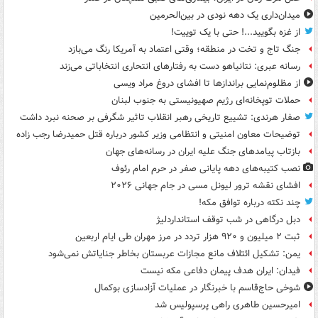
میدان‌داری یک دهه نودی در بین‌الحرمین
از غزه بگویید...! حتی با یک توییت!
جنگ تاج و تخت در منطقه؛ وقتی اعتماد به آمریکا رنگ می‌بازد
رسانه عبری: نتانیاهو دست به رفتارهای انتحاری انتخاباتی می‌زند
از مظلوم‌نمایی براندازها تا افشای دروغ مراد ویسی
حملات توپخانه‌ای رژیم صهیونیستی به جنوب لبنان
صفار هرندی: تشییع تاریخی رهبر انقلاب تاثیر شگرفی بر صحنه نبرد داشت
توضیحات معاون امنیتی و انتظامی وزیر کشور درباره قتل حمیدرضا رجب زاده
بازتاب پیامدهای جنگ علیه ایران در رسانه‌های جهان
نصب کتیبه‌های دهه پایانی صفر در حرم امام رئوف
افشای نقشه ترور لیونل مسی در جام جهانی ۲۰۲۶
چند نکته درباره توافق مکه!
دبل درگاهی در شب توقف استانداردلیژ
ثبت ۲ میلیون و ۹۲۰ هزار تردد در مرز مهران طی ایام اربعین
یمن: تشکیل ائتلاف مانع مجازات عربستان بخاطر جنایاتش نمی‌شود
فیدان: ایران هدف پیمان دفاعی مکه نیست
شوخی حاج‌قاسم با خبرنگار در عملیات آزادسازی بوکمال
امیرحسین طاهری راهی پرسپولیس شد