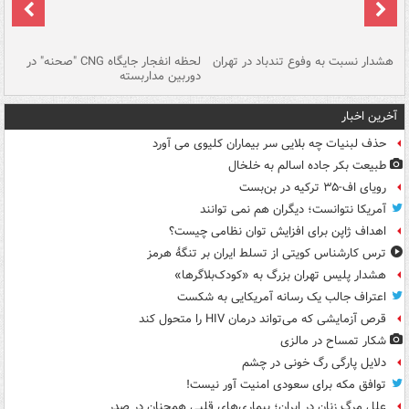
ای
هشدار نسبت به وفوع تندباد در تهران
لحظه انفجار جایگاه CNG "صحنه" در
دس
دوربین مداربسته
ات
آخرین اخبار
حذف لبنیات چه بلایی سر بیماران کلیوی می آورد
طبیعت بکر جاده اسالم به خلخال
رویای اف-۳۵ ترکیه در بن‌بست
آمریکا نتوانست؛ دیگران هم نمی توانند
اهداف ژاپن برای افزایش توان نظامی چیست؟
ترس کارشناس کویتی از تسلط ایران بر تنگۀ هرمز
هشدار پلیس تهران بزرگ به «کودک‌بلاگرها»
اعتراف جالب یک رسانه آمریکایی به شکست
قرص آزمایشی که می‌تواند درمان HIV را متحول کند
شکار تمساح در مالزی
دلایل پارگی رگ خونی در چشم
توافق مکه برای سعودی امنیت آور نیست!
علل مرگ زنان در ایران؛ بیماری‌های قلبی همچنان در صدر