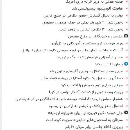
طعنه همتی به وزیر خزانه داری آمریکا
هافبک آلومینیوم پرسپولیسی شد
یونان به دنبال گسترش حضور نظامی در خلیج فارس
زخمی شدن ۴ شهروند یمنی در حمله مزدوران سعودی
زخمی شدن ۳ نظامی لبنانی در زوطر غربی
عکاسان و خبرنگاران در دفاع مقدس
ورود فرمانده تروریست‌های آمریکایی به تل‌آویو
آغاز تحقیقات سازمان ملل درباره جاسوسی کارمندش برای اسرائیل
مسیر درآمدزایی فراموش شده لیگ برتری‌ها
پیمان دفاعی مکه!
مربی سابق استقلال سرمربی آفریقای جنوبی شد
دستگیری مسئول یک اداره آستارا در پرونده فساد مالی
مجتبی جباری تیم جدیدش را انتخاب کرد
روایت رسانه عبری از دخالت آشکار ترامپ در کوبا
هشدار حماس درباره اقدامات توسعه طلبانه اشغالگران در کرانه باختری
احتمال سفر ویتکاف و کوشنر به اوکراین و روسیه
جان دوباره نگین فیروزه ای ایران «دریاچه ارومیه»
سرطان به استخوان‌های «بایدن» سرایت کرده است
پیروزی قاطع چلسی برابر میلان +فیلم