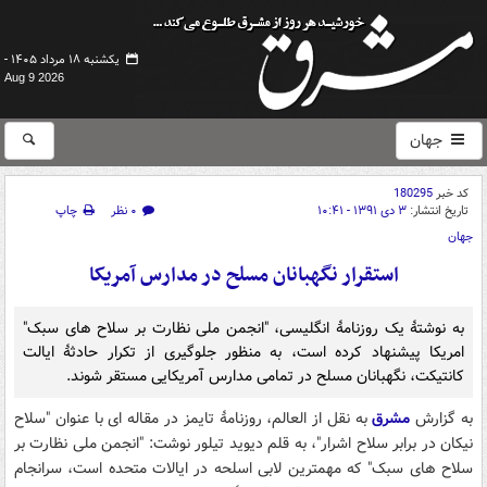
یکشنبه ۱۸ مرداد ۱۴۰۵ -
Aug 9 2026
جهان
کد خبر
180295
تاریخ انتشار:
۳ دی ۱۳۹۱ - ۱۰:۴۱
۰ نظر
چاپ
جهان
استقرار نگهبانان مسلح در مدارس آمریکا
به نوشتۀ یک روزنامۀ انگلیسی، "انجمن ملی نظارت بر سلاح های سبک"
امریکا پیشنهاد کرده است، به منظور جلوگیری از تکرار حادثۀ ایالت
کانتیکت، نگهبانان مسلح در تمامی مدارس آمریکایی مستقر شوند.
به گزارش
مشرق
به نقل از العالم، روزنامۀ تایمز در مقاله ای با عنوان "سلاح
نیکان در برابر سلاح اشرار"، به قلم دیوید تیلور نوشت: "انجمن ملی نظارت بر
سلاح های سبک" که مهمترین لابی اسلحه در ایالات متحده است، سرانجام