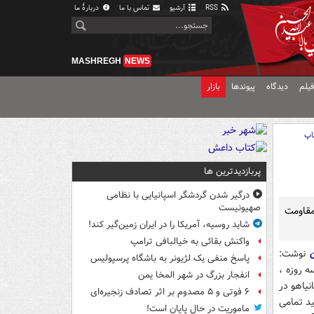
RSS
آرشیو
تماس با ما
دربارهٔ ما
MASHREGH
NEWS
یلم
دیدگاه
پیوندها
بازار
اپ
پربازدیدترین ها
درگیر شدن گردشگر اسپانیایی با نظامی
صهیونیست
مقاومت
شاید روسیه، آمریکا را در ایران زمین‌گیر کند!
واکنش بقائی به خیالبافی ترامپ
نوشت:
پاسخ منفی یک لژیونر به باشگاه پرسپولیس
 روزه ،
انفجار بزرگ در شهر المخا یمن
یاهو در
۶ فوتی و ۵ مصدوم بر اثر تصادف زنجیره‌ای
ید تمامی
ماموریت در حال پایان است!