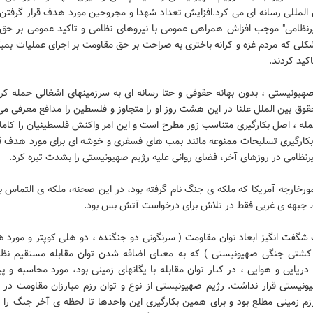
المللی رسانه ای می کرد.افزایش تعداد شهدا و مجروحین مورد هدف قرار گرفتن 
رنظامی" موجب افزاش همراهی عمومی با نیروهای نظامی و تاکید عمومی بر حق
شکلی که مردم غزه و کرانه باختری به صراحت بر حق مقاومت بر اجرای عملیات بمب
اکید کردند.
 صهیونیستی ، بدون بهانه حقوقی و حتا رسانه ای به سرزمینهای اشغالی حمله کرد
ق بین الملل علنا در این هشت روز او را متجاوز و فلسطین را مدافع معرفی می
مله ، اصل بکارگیری متناسب زور مطرح است و این امر واکنش فلسطینیان را کامل
بکارگیری تسلیحات ممنوعه مانند بمب های فسفری و خوشه ای برای مورد هدف قر
نظامی در روزهای آخر، فضای روانی علیه رژیم صهیونیستی را بشدت تیره کرد.
 امورخارجه آمریکا که ملکه ی جنگ نام گرفته بود، در این صحنه، ملکه ی التماس 
. جبهه ی غربی فقط در تلاش برای درخواست آتش بس بود.
ت شگفت انگیز ابعاد توان مقاومت ( سرنگونی دو جنگنده ، دو هلی کوپتر و مورد 
کشتی جنگی صهیونیستی ) که به معنای اضافه شدن توان مقابله مستقیم نظا
ریایی و هوایی ، در کنار توان مقابله با یگانهای زمینی بود، مورد محاسبه و 
ونیستی قرار نداشت. رژیم صهیونیستی از نوع و توان رزم مبارزان مقاومت در بر
زم زمینی مطلع بود و برای همین بکارگیری این واحدها تا لحظه ی آخر جنگ را 