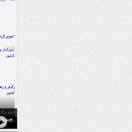
"سوپر ال‌ن
رگبار و رع
کشور
فیلم برگزی
چین ونی