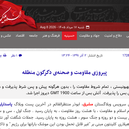
شنبه ۱۷ مرداد ۱۴۰۵ -
Aug 8 2026
ی
دفاع و امنیت
جهاد و مقاومت
حسینیه
فرهنگ و هنر
جامعه
اقتصاد
عکس و ف
172
تاریخ انتشار:
۲ آذر ۱۳۹۱ - ۱۳:۲۴
۱ نظر
چ
پیروزی مقاومت و صحنه‌ی دگرگون منطقه
یونیستی ، تمام شروط مقاومت را ، بدون هرگونه پیش و پس شرط پذیرفت و 
را پذیرفت. آتش بس از ساعت 1900 GMT دیروز اجرا شد.
ش سرویس وبلاگستان
مشرق
، ابوذر منتظرالقائم در آخرین پست وبلاگ
پاسداران
اسلام و مقاومت ، با هشت روز مقاومت ، به پایان رسید . جنگ اول ، سی و سه
بیست و دو روزه و جنگ سوم ، هشت روزه به پایان رسید. جملات شگفت آور نتان
هیلاری کلینتون مبنی بر "غیر قابل تحمل بودن این موشک بارانها برای رژیم " و تاک