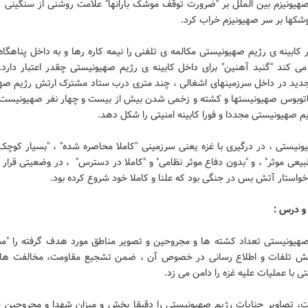
هیونیزم بین الملل بر "ضرورت توقف موشک بارانها" علامت روشنی از سنگینی آو
شکها بر سر صهیونیزم خراب کرد.
 کابینه ی رژیم صهیونیستی مکالمه ی تلفنی را نیمه کاره رها و به داخل پناهگاه 
کند "گنبد آهنین" برای داخل کابینه ی رژیم صهیونیستی چقدر اعتبار دارد.
دید در داخل سرزمینهای اشغالی ، چند متری درب ستاد مشترک ارتش رژیم صه
ر اتوبوس صهیونیستها و کشته و زخمی شدن بیش از بیست و چهار نفر صهیونیست
م صهیونیستی مجددا و فورا کابینه امنیتی را شکل دهد.
نیستی ، در درگیری با غزه یعنی سرزمینی "کاملا محاصره شده" ، "بسیار کوچک"
عی موثر" ، و "بدون دفاع موثر نظامی" و "کاملا در دسترس" ، در وضعیتی قرار
واستار آتش بس در جنگی بود که علنا و کاملا خود شروع کرده بود.
 و درس :
 صهیونیستی تعداد کشته ها و مجروحین و تصویر مناطق مورد هدف گرفته را "م
ایش تلفات و اطلاع رسانی در خصوص آن ، ضمن تشجیع مقاومت، مخالفت ها
 با عملیات علیه غزه را دامن می زد.
مت، تصاویر جنایات رژیم صهیونیستی را دقیقا پخش و میزان شهدا و مجروحین خو