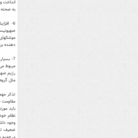
انداخت و 
به صحنه 
6- افز
صهیونیستی
موشکهای م
دهنده برا
7- بسیا
مربوط می
رژیم صهی
مثل گروه 
تذکر مهم 
مقاومت ب
باید مورد
نظام خود
وجود داش
ضعیف تر 
ی جدید ب