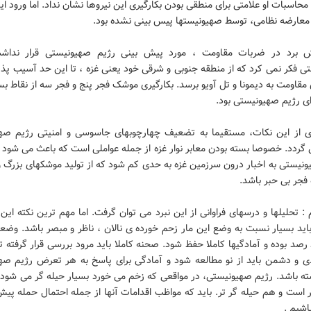
محاسبات او علامتی برای منطقی بودن بکارگیری این نیروها نشان نداد. اما ورود ا
معارضه نظامی، توسط صهیونیستها پیس بینی نشده بود.
ایش برد در ضربات مقاومت ، مورد پیش بینی رژیم صهیونیستی قرار نداش
 فکر نمی کرد که از منطقه جنوبی و شرقی خود یعنی غزه ، تا این حد آسیب پذی
قاومت به دیمونا و تل آویو برسد. بکارگیری موشک فجر پنج و فجر سه از نقاط بس
ی رژیم صهیونیستی بود.
ری از این نکات، مستقیما به تضعیف چهارچوبهای جاسوسی و امنیتی رژیم صه
 گردد. خصوصا بسته بودن معابر نوار غزه از جمله عواملی است که باعث می شود
ونیستی به اخبار درون سرزمین غزه به حدی کم شود که از تولید موشکهای بزرگ 
فجر بی حبر باشد.
: تحلیلها و درسهای فراوانی از این نبرد می توان گرفت. اما مهم ترین نکته ای
اید بسیار نسبت به وضع این مار زحم خورده ی نالان ، ناظر و مبصر باشد. وضعی
 رصد بوده و آمادگیها کاملا حفظ شود. صحنه کاملا باید مرود بررسی قرار گرفته ت
ی و دشمن باید از نو مطالعه شود و آمادگی برای پاسخ به هر تعرض رژیم صه
ته باشد. رژیم صهیونیستی، در مواقعی که زخم می خورد بسیار حیله گر می شو
است و هم حیله گر تر. باید که مواظب اقدامات آنها از جمله احتمال حمله پیش
اشیم .