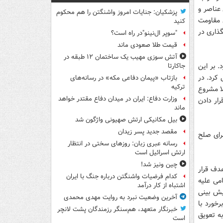
عناصر و
پزشکیان: جنایات امروز واشنگتن را هم محکوم
 مقاومت
کنید
گذاری در
"سوپر ال‌نینو"در راه است؟
قیمت طلا صعودی ماند
آتش سوزی مهیب یک ساختمان ۱۲ طبقه در
. بر این
جاکارتا
 کرد. در
بازتاب «پیمان دفاعی مکه» در رسانه‌های
ترکیه
ا مشروع
وزارت دفاع: ایران در میدان دفاع مقتدر خواهد
ار دادن
ماند
بیل مکانیکی ارتش صهیونی واژگون شد
مقصد جدید پسر زیدان
برای صلح
رسانه عبری زبان: روزهای سختی در انتظار
ارتش اسرائیل است
چین ونیز شد!
هدف قرار
کدام فرضیات واشنگتن درباره جنگ با ایران
می علیه
اشتباه از کار درآمد
پیش بینی
آخرین وضعیت نبرد به روایت مهدی محمدی
خورد با
خبرنگار متعهد، هم‌سنگر رزمندگان پشت لانچر
به تعویق
است