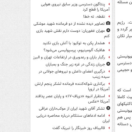
ین مسئله
پنتاگون دسترسی وزیر سابق نیروی هوایی
آمریکا را قطع کرد
نقطه، ته خط!
ت. رژیم
تصاویر دیده‌ نشده از دو فرمانده شهید موشکی
ر گردد و
مهران غفوریان: دوست دارم نقش شهید بازی
یار تکان
کنم
هشدار پکن به توکیو: با آتش بازی نکنید
هافبک آلومینیوم، پرسپولیسی می‌شود؟
یونیستی
رگبار باران و رعدوبرق در ارتفاعات تهران و البرز
 دسترسی
جریان زندگی در غزه زیر جنگ و بمباران
و حجیمی
درگیری اعضای داعش و نیروهای جولانی در
سیده زینب
برکناری شوکه‌کننده فرمانده لشکر پنجم ارتش
آمریکا در اروپا
ن است که
استقرار انبوه «دی‌اف‑۱۷» و پایان عصر پدافند
ت کاملا
آمریکا +عکس
اکتیکهای
تشکر آقای شهید ایران از موکب‌داران عراقی
یونیستی
ادامه ادعاهای سنتکام درباره محاصره دریایی
د پس هم
ایران
 دستانه
قالیباف روز خبرنگار را تبریک گفت