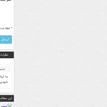
*
لطفا عدد م
نظرات
حسین
ما ایر
نابودی
این مطالب