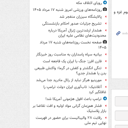
رویای ائتلاف مکه
روزنامه‌های ورزشی امروز ‌شنبه ۱۷ مرداد ۱۴۰۵
م غزه و
پالایشگاه سیزران منفجر شد
تشریح جزئیات صدور احکام بازنشستگی
هشدار ارشدترین ژنرال آمریکا درباره
محدودیت‌های نظامی علیه ایران
صفحه نخست روزنامه‌های شنبه ۱۷ مرداد
۱۴۰۵
بیانیه سپاه پاسداران به مناسبت روز خبرنگار
فارن افرز: جنگ با ایران یک فاجعه است
تنگی انگشتر و کفش در گرما؛ واکنش طبیعی
بدن یا هشدار جدی؟
مورینیو هرگز نباید از رئال مادرید جدا می‌شد
آتلانتیک: تاب‌آوری ایران دولت ترامپ را
غافلگیر کرد
ترامپ باعث افول هژمونی آمریکا شد!
فشار هم‌زمان گرانی مواد اولیه و افت تقاضا بر
بازار پلاستیک
رقابت ۲۸ والیبالیست برای حضور در فهرست
نهایی تیم ملی