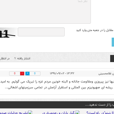
قابل را در جعبه متن وارد کنید
انتشار یافته: 1
در انتظار 
 غلامحسینی
۱۳:۳۲ - ۱۳۹۱/۰۹/۰۲
0
0
انیها نیز پیروزی ومقاومت جانانه و البته خونین مردم غزه را تبریک می گوئیم. به امید
 ریشه ای صهیونیزم بین المللی و استقرار آرامش در تمامی سرزمینهای اشغالی...
 را از دست ندهید....