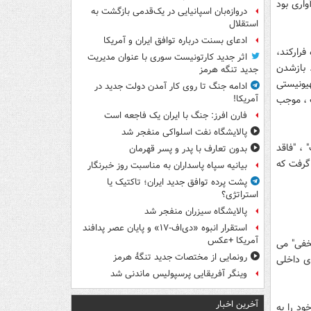
اری بود
دروازه‌بان اسپانیایی در یک‌قدمی بازگشت به
استقلال
ادعای بسنت درباره توافق ایران و آمریکا
فرارکند،
اثر جدید کارتونیست سوری با عنوان مدیریت
 بازشدن
جدید تنگه هرمز
یونیستی
ادامه جنگ تا روی کار آمدن دولت جدید در
 ، موجب
آمریکا!
فارن افرز: جنگ با ایران یک فاجعه است
پالایشگاه نفت اسلواکی منفجر شد
 ، "فاقد
بدون تعارف با پدر و پسر قهرمان
 گرفت که
بیانیه سپاه پاسداران به مناسبت روز خبرنگار
پشت پرده توافق جدید ایران؛ تاکتیک یا
استراتژی؟
پالایشگاه سیزران منفجر شد
استقرار انبوه «دی‌اف‑۱۷» و پایان عصر پدافند
آمریکا +عکس
خفی" می
رونمایی از مختصات جدید تنگۀ هرمز
ی داخلی
وینگر آفریقایی پرسپولیس ماندنی شد
آخرین اخبار
د را به