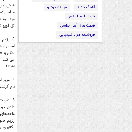
شکل بین 
آهنگ جدید
مزایده خودرو
مناطق"غی
خرید بلیط استخر
بود . به 
تل آویو ت
قیمت ورق آهن پرایس
فروشنده مواد شیمیایی
3- رژیم
اساس، حقو
دفاع و ح
می کند. 
اهداف غیر
4- وزیر
نام گرفت
5- تقوی
دادن دو 
واحدهای د
رژیم صهی
یگانهای ر