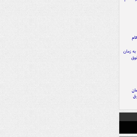
ام
مان
وق