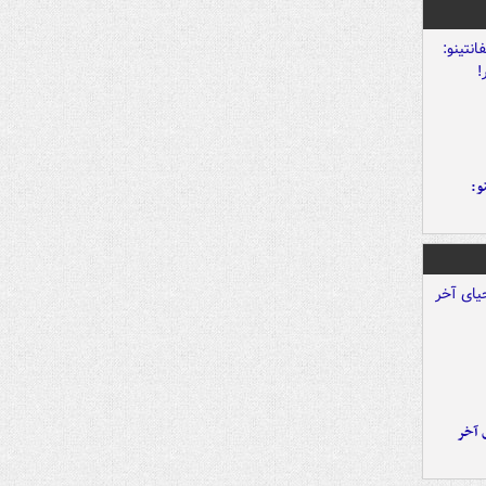
و:
 آخر