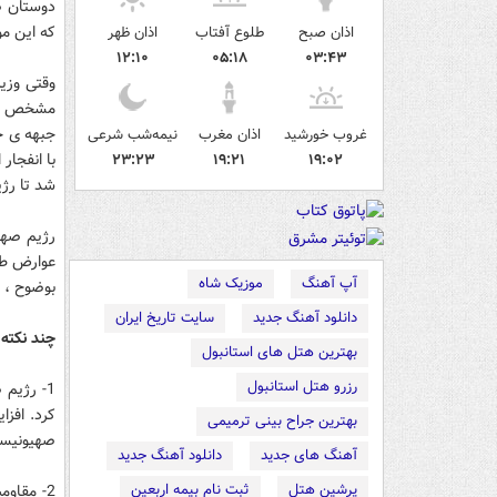
دوستان ص
که این مو
اذان صبح
طلوع آفتاب
اذان ظهر
۱۲:۱۰
۰۵:۱۸
۰۳:۴۳
وقتی وزیر
مشخص می 
جبهه ی ج
غروب خورشید
اذان مغرب
نیمه‌شب شرعی
با انفجا
۲۳:۲۳
۱۹:۲۱
۱۹:۰۲
شد تا رژی
رژیم صهیو
عوارض طبی
آپ آهنگ
موزیک شاه
بوضوح ، خ
دانلود آهنگ جدید
سایت تاریخ ایران
چند نکته
بهترین هتل های استانبول
رزرو هتل استانبول
1- رژیم
کرد. افز
بهترین جراح بینی ترمیمی
صهیونیستی
آهنگ های جدید
دانلود آهنگ جدید
پرشین هتل
ثبت نام بیمه اربعین
2- مقاو