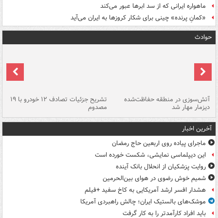
ماهواره ایرانی که از سد ابرها عبور می‌کند
«کمانِ پرنده» چینی برای شکار کروزها به ایران می‌آید
حوادث
تصادف مرگبار در محور اهواز–شوش ۲
آتش‌سوزی در منطقه حفاظت‌شده
تشریح جزئیات تصادف ۱۲ خودرو با ۱۹
پا
دیزمار مهار شد
مصدوم
آخرین اخبار
ماجرای پیاده روی اربعین حاج رمضان
این دیپلماسی نمایشی، شکست خورده است
روایت پزشکیان از انحلال بانک آینده
شمیم خوش رضوی در هوای بین‌الحرمین
هشدار افسر ارشد آمریکایی به کاخ سفید +فیلم
موشک‌های بالستیک ایران؛ چالش راهبردی آمریکا
باید افراد کارآمدتر را به کار گرفت