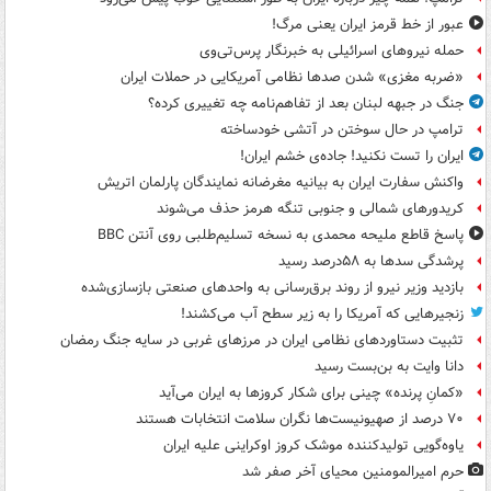
عبور از خط قرمز ایران یعنی مرگ!
حمله نیروهای اسرائیلی به خبرنگار پرس‌تی‌وی
«ضربه مغزی» شدن صدها نظامی آمریکایی در حملات ایران
جنگ در جبهه لبنان بعد از تفاهم‌نامه چه تغییری کرده؟
ترامپ در حال سوختن در آتشی خودساخته
ایران را تست نکنید! جاده‌ی خشم ایران!
واکنش سفارت ایران به بیانیه مغرضانه نمایندگان پارلمان اتریش
کریدورهای شمالی و جنوبی تنگه هرمز حذف می‌شوند
پاسخ قاطع ملیحه محمدی به نسخه تسلیم‌طلبی روی آنتن BBC
پرشدگی سدها به ۵۸درصد رسید
بازدید وزیر نیرو از روند برق‌رسانی به واحدهای صنعتی بازسازی‌شده
زنجیرهایی که آمریکا را به زیر سطح آب می‌کشند!
تثبیت دستاوردهای نظامی ایران در مرزهای غربی در سایه جنگ رمضان
دانا وایت به بن‌بست رسید
«کمانِ پرنده» چینی برای شکار کروزها به ایران می‌آید
۷۰ درصد از صهیونیست‌ها نگران سلامت انتخابات هستند
یاوه‌گویی تولیدکننده موشک کروز اوکراینی علیه ایران
حرم امیرالمومنین محیای آخر صفر شد