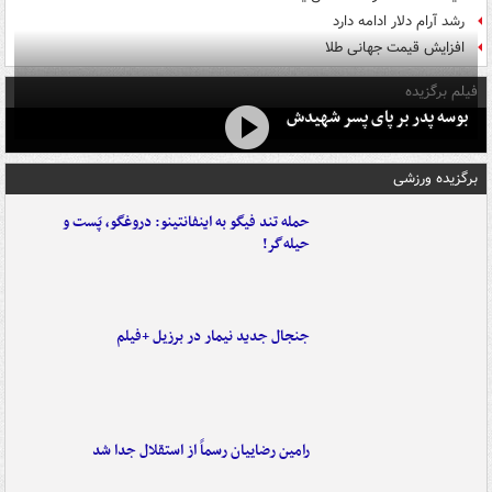
رشد آرام دلار ادامه دارد
افزایش قیمت جهانی طلا
فیلم برگزیده
بوسه‌ پدر بر پای پسر شهیدش
برگزیده ورزشی
حمله تند فیگو به اینفانتینو: دروغگو، پَست‌ و
حیله‌گر!
جنجال جدید نیمار در برزیل +فیلم
رامین رضاییان رسماً از استقلال جدا شد