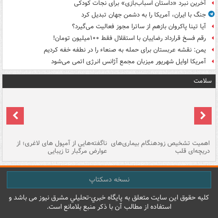
آخرین نبرد «داستان اسباب‌بازی» برای نجات کودکی
جنگ با ایران، آمریکا را به دشمن جهان تبدیل کرد
آیا تینا پاکروان بازهم از ساترا مجوز فعالیت می‌گیرد؟
رقم فسخ قرارداد رضاییان با استقلال فقط ۱۰۰میلیون تومان!
یمن: نقشه عربستان برای حمله به صنعاء را در نطفه خفه کردیم
آمریکا اوایل شهریور میزبان مجمع آژانس انرژی اتمی می‌شود
سلامت
اهمیت تشخیص زودهنگام بیماری‌های
ناگفته‌هایی از آمپول های لاغری؛ از
دریچه‌ای قلب
عوارض مرگبار تا زیبایی
تا
نسخه دسکتاپ
کليه حقوق اين سايت متعلق به پایگاه خبري-تحليلي مشرق نيوز می باشد و
استفاده از مطالب آن با ذکر منبع بلامانع است.