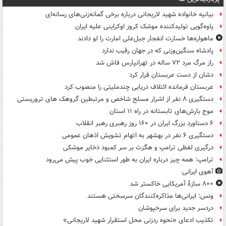
بیانیه خانواده شهید لاریجانی درباره برخی گمانه‌زنی‌های رسانه‌ای
یاوه‌گویی تولیدکننده موشک کروز اوکراینی علیه ایران
ماهواره‌ها خسارت انفجار جبل‌علی امارت را لو دادند
پادشاه سنگین‌وزنی که در جهان رقیب ندارد
راز مرگ مرد ۷۲ ساله در تهرانپارس فاش شد
دشان از دست عربستان فرار کرد
عربستان فرمانده ائتلاف دریایی چندملیتی را منصوب کرد
دستگیری ۸ نفر از اشرار مسلح شاخص و مرتبطین گروهک های تروریستی
موج بارش‌های تابستانه در راه ۱۱ استان
۶ دستاورد بزرگ ایران در ۱۶۰ روز رهبری رهبر انقلاب
دستگیری ۶ نفر در بهشهر به اتهام تشویش اذهان عمومی
درگیری لفظی ترامپ و هگزث بر سر کمبود ذخایر موشکی
ترامپ: همه چیز درباره ایران به طور استثنایی خوب پیش می‌رود
آهوی ایرانی
۸۰۰ سازۀ آمریکایی خاکستر شد
ونس: ایرانی‌ها مذاکره‌کنندگان سرسختی هستند
دردسر جدید برای سرخپوشان
تکذیب ادعای «نحوه ردزنی محل استقرار شهید لاریجانی»