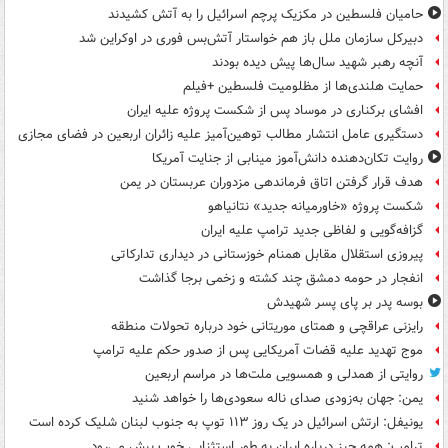
حامیان فلسطین در مکزیک پرچم اسرائیل را به آتش کشیدند
دبیرکل سازمان ملل باز هم خواستار آتش‌بس فوری در اوکراین شد
آنچه رهبر شهید سال‌ها پیش دیده بودند
حمایت هلندی‌ها از مظلومیت فلسطین +فیلم
افشای برکناری در موساد پس از شکست پروژه علیه ایران
دستگیری عامل انتشار مطالب توهین‌آمیز علیه زائران اربعین در فضای مجازی
روایت تکان‌دهنده دانش‌آموز مینابی از جنایت آمریکا
هدف قرار گرفتن اتاق‌ فرماندهی مزدوران عربستان در یمن
شکست پروژه «خاورمیانه جدید» نتانیاهو
گزافه‌گویی و لفاظی جدید ترامپ علیه ایران
پیروزی استقلال مقابل همنام خوزستانی در دیداری تدارکاتی
انفجار در حومه دمشق چند کشته و زخمی برجا گذاشت
بوسه‌ پدر بر پای پسر شهیدش
رایزنی عراقچی و همتای موریتانی خود درباره تحولات منطقه
موج تهدید علیه قضات آمریکایی پس از صدور حکم علیه ترامپ
روایتی از همدلی و همسویی ملت‌ها در مراسم اربعین
یمن: جهان به‌زودی صدای ناله سعودی‌ها را خواهد شنید
یونیفل: ارتش اسرائیل در یک روز ۱۱۳ توپ به جنوب لبنان شلیک کرده است
ترامپ: همه چیز درباره ایران به طور استثنایی خوب پیش می‌رود