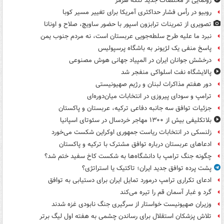
رونمایی از مختصات جدید تنگۀ هرمز
روبیو در رأس فشار حداکثری آمریکا برای تغییر مسیر کوبا
تصویری از تمرینات ترابزون اسپور با حضور ساویچ، صلاح و اونانا
نبرد ما علیه طرح سلطه‌جویی عربستان است، نه مردم جنوب یمن
پاسخ منفی یک لژیونر به باشگاه پرسپولیس
درخشش جوانان ایران در المپیاد جهانی هوش مصنوعی
پالایشگاه نفت اسلواکی منفجر شد
دور هفتم مذاکرات لبنان و رژیم صهیونیستی
ترامپ و سودای پیروزی در انتخابات میان‌دوره‌ای
جزئیات توافق سه جانبه دفاعی ترکیه، عربستان و پاکستان
بلاتکلیفی بیش از ۱۳۰۰ مهاجر خردسال در سئوتای اسپانیا
زلنسکی در انتخابات ریاست جمهوری اوکراین شکست می‌خورد
ادعاهای عربستان درباره توافق مشترک با ترکیه و پاکستان
چگونه جنگ ترامپ با دانشگاه‌ها به شکست کاخ سفید ختم شد؟
پشت پرده توافق جدید ایران؛ تاکتیک یا استراتژی؟
ادعای تکراری ترامپ درمورد تمایل ایران برای دستیابی به توافق
گرد و غبار آسمان قم را تیره می‌کند
وزیران صهیونیست خواستار از سرگیری جنگ نابودی غزه شدند
تلاش پزشکان استقلال برای رساندن چشمی به هفته اول لیگ برتر