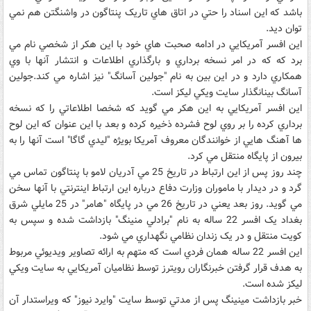
باشد که اين اسناد را حتي در اتاق هاي تاريک پنتاگون در واشنگتن هم نمي
توان ديد.
اين افسر آمريکايي در ادامه صحبت هاي خود با اين هکر از شخصي نام مي
برد که که در امر نسخه برداري و بارگذاري اطلاعات و انتشار آنها با وي
همکاري دارد و در اين بين به نام "جولين آسانگ" نيز اشاره مي کند.جولين
آسانگ بينانگذار سايت ويکي ليکز است.
اين افسر آمريکايي به اين هکر مي گويد که شخصا اطلاعاتي را که نسخه
برداري کرده را بر روي لوح فشرده ذخيره کرده و بعد با اين عنوان که اين لوح
ها آهنگ هايي از خوانندگان معروف آمريکا بويژه "ليدي گاگا" است آنها را به
بيرون از پايگاه منتقل مي کرد.
چند روز پس از اين ارتباط در تاريخ 25 مي آدريان لامو با پنتاگون تماس مي
گرد و در ديدار با ماموران وزارت دفاع درباره اين ارتباط اينترنتي با آنها سخن
مي گويد. روز بعد يعني در تاريخ 26 مي در پايگاه "هامر" در 25 مايلي شرق
بغداد يک افسر 22 ساله به نام "برادلي منينگ" بازداشت شده و سپس به
کويت منتقل و در يک زندان نظامي نگهداري مي شود.
اين افسر 22 ساله همان فردي است که متهم به ارائه تصاوير ويديوئي مربوط
به هدف قرار گرفتن خبرنگاران رويترز توسط نظاميان آمريکايي به سايت ويکي
ليکز شده است.
خبر بازداشت مينينگ پس از مدتي توسط سايت "وايرد نيوز" که ويراستدار آن