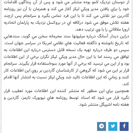
از دوستان نزديک لامو بوده منتشر مي شود و پس از آن پنتاگون اقدامات
خود را براي يافتن مدير ويکي ليکز آغاز مي کند و همزمان با آن نيز روزنامه
گادرين نيز تلاش مي کند تا با اين فرد تماس بگيرد و سرانجام پس ازچند
هفته تلاش موفق مي شود درکافه اي در بروکسل نزديک به پارلمان اتحاديه
اروپا ملاقاتي را با وي ترتيب دهد.
دراين ديدار آسانگ درباره ميليونها سند محرمانه سخن مي گويد، سندهايي
که تاريخ نانوشته و ناگفته فعاليت هاي نظامي امريکا در سراسر جهان است.
سپس دو طرف درباره تهيه يک نسخه قابل دسترس درباره اين اطلاعات به
توافق مي رسند اما با اين حال مدير ويکي ليکز نگران برخي از اين اطلاعات
بود و از اين مي ترسيد که برخي از آنها مورد سوءاستفاده قرار بگيرند. سرانجام
قرار بر اين مي شود که گروهي از کارشناسان گاردين بر روي اين اطلاعات کار
کنند و زماني که اين اطلاعات تائيد شد ويکي ليکز نسبت به انتشار آنها اقدام
کند.
همچنين براي اين منظور که منتشر کننده اين اطلاعات مورد تعقيب قرار
نگيرد قرار مي شود که اسناد توسط روزنامه هاي نيويورک تايمز، گاردين و
هفته نامه اشپيگل منتشر شود.