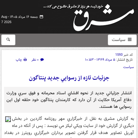
جمعه ۱۶ مرداد ۱۴۰۵ -
Aug
7 2026
سیاست
کد خبر
1593
تاریخ انتشار:
۵ مرداد ۱۳۸۹ - ۱۰:۵۳
۰ نظر
چاپ
سیاست
جزئيات تازه از رسوايي جديد پنتاگون
انتشار جزئياتي جديد از نحوه افشاي اسناد محرمانه و فوق سري وزارت
دفاع آمريکا حکايت از آن دارد که کارمندان پنتاگون خود حلقه اول اين
رسوايي ها هستند.
به گزارش مشرق به نقل از خبرگزاري مهر روزنامه گاردين در بخش
ديگري از گزارش خود از سايت ويکي ليکز مي نويسد : پس از آنکه در ماه
آوريل تصاوير هدف قرار گرفتن تصوير برداران خبرگزاري رويترز در بغداد