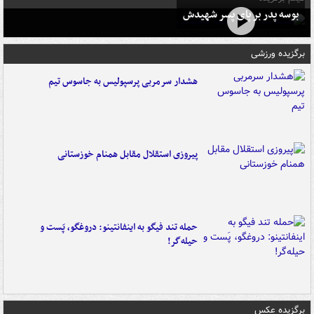
بوسه‌ پدر بر پای پسر شهیدش
برگزیده ورزشی
هشدار سرمربی پرسپولیس به جاسوس تیم
پیروزی استقلال مقابل همنام خوزستانی
حمله تند فیگو به اینفانتینو: دروغگو، پَست‌ و
حیله‌گر!
برگزیده عکس