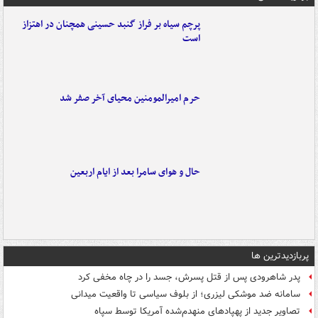
پرچم سیاه بر فراز گنبد حسینی همچنان در اهتزاز
است
حرم امیرالمومنین محیای آخر صفر شد
حال و هوای سامرا بعد از ایام اربعین
پربازدیدترین ها
پدر شاهرودی پس از قتل پسرش، جسد را در چاه مخفی کرد
سامانه ضد موشکی لیزری؛ از بلوف سیاسی تا واقعیت میدانی
تصاویر جدید از پهپادهای منهدم‌شده آمریکا توسط سپاه