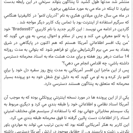
منتشر شد مدتها طول کشيد تا پنتاگون بتواند سرنخي در اين رابطه بدست
بياورد تا اينکه در ماه مي به مورد مشابهي برخورد.
در ماه مي سال جاري ميلادي هکري به نام "آدريان لامو" در کاليفرنيا هنگامي
که سرگرم استفاده از اينترنت بود با تماس يک کاربر ديگر مواجه شد .
گاردين در ادامه مي نويسد : اين کاربر جديد با نام کاربري "Bradass87" خود
را به لامو معرفي مي کند و پس از سلام و احوال پرسي به وي مي گويد که
"من يک افسر اطلاعاتي آمريکا هستم که هم اکنون در پايگاهي در شرق
بغداد به سر مي برم اگرشرايطي براي تو فراهم شود که بتواني به مدت روزانه
14 ساعت درهر روز هفته و براي مدت هشت ماه به اسناد محرمانه دسترسي
داشته باشي، چه اقدامي انجام مي دهي؟"
پس از اين ماجرا اين افسر آمريکايي به مدت پنج روز سفره دل خود را براي
لامو باز کرده و به او مي گويد که به دليل نوع شغل خود به دو پرونده بسيار
محرمانه که متعلق به پنتاگون هستند دسترسي دارد.
يکي از از اين پرونده ها در مورد نسخه اينترنتي پروتکلي بوده که به موجب آن
آمريکا اسناد نظامي و اطلاعاتي خود را طبقه بندي مي کرد و ديگري مربوط به
يک سيستم مخابراتي جهاني بود که با استفاده از سيتسم هاي مختلف امنيتي
اسناد را از اطلاعات دست پائين گرفته تا فوق محرمانه طبقه بندي مي کرد.
اين کاربر به هکر آمريکايي گفته بود که بدين ترتيب مي تواند به مواردي باور
نکردني، زشت و ناپسند و... از حقايق موجود در ارتش آمريکا دسترسي داشته