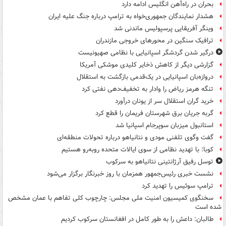
بحران در راه‌آهن انگلیس ادامه دارد
هشدار نمایندگان جمهوری‌خواه به ترامپ درباره جنگ علیه ایران
وینگر آفریقایی پرسپولیس ماندنی شد
ترافیک سنگین در محورهای خروجی مازندران
درگیر شدن گردشگر اسپانیایی با نظامی صهیونیست
گزارشی دیگر از کاهش ذخایر کلیدی موشکی آمریکا
دروازه‌بان اسپانیایی در یک‌قدمی بازگشت به استقلال
تنگه هرمز ریاض را وادار به تخفیف‌دهی نفتی کرد
خرید گران استقلال سر از یونان درآورد
گربه جریان برق شهرستان فریمان را قطع کرد
استانبول میزبان سوپرجام اسپانیا شد
گفت وگوی تلفنی مودی و نتانیاهو درباره تحولات منطقه‌ای
کوبا: با تهدید نظامی از سوی ایالات متحده روبه‌رو هستیم
توسل رفیق آرژانتینی نتانیاهو به سرکوب
نشست خبری رئیس‌جمهور همزمان با روز خبرنگار برگزار می‌شود
ترامپ سوئیس را تهدید کرد
سخنگوی کمیسیون امنیت ملی مجلس: چارچوب کلی تفاهم با عمان مشخص
شده است
طالبان: داعش را به طور کامل در افغانستان سرکوب کردیم