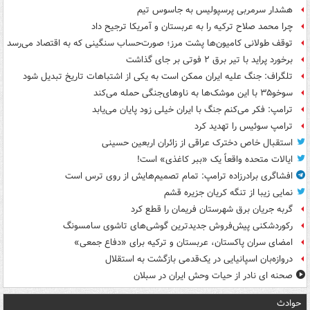
هشدار سرمربی پرسپولیس به جاسوس تیم
چرا محمد صلاح ترکیه را به عربستان و آمریکا ترجیح داد
توقف طولانی کامیون‌ها پشت مرز؛ صورت‌حساب سنگینی که به اقتصاد می‌رسد
برخورد پراید با تیر برق ۲ فوتی بر جای گذاشت
تلگراف: جنگ علیه ایران ممکن است به یکی از اشتباهات تاریخ تبدیل شود
سوخو۳۵ با این موشک‌ها به ناوهای‌جنگی حمله می‌کند
ترامپ: فکر می‌کنم جنگ با ایران خیلی زود پایان می‌یابد
ترامپ سوئیس را تهدید کرد
استقبال خاص دخترک عراقی از زائران اربعین حسینی
ایالات متحده واقعاً یک «ببر کاغذی» است!
افشاگری برادرزاده ترامپ: تمام تصمیم‌هایش از روی ترس است
نمایی زیبا از تنگه کریان جزیره قشم
گربه جریان برق شهرستان فریمان را قطع کرد
رکوردشکنی پیش‌فروش جدیدترین گوشی‌های تاشوی سامسونگ
امضای سران پاکستان، عربستان و ترکیه برای «دفاع جمعی»
دروازه‌بان اسپانیایی در یک‌قدمی بازگشت به استقلال
صحنه ای نادر از حیات وحش ایران در سبلان
حوادث