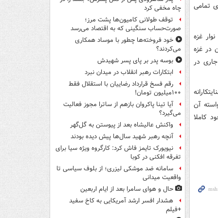
ی تمامی
چاه مخفی کرد
توقف طولانی کامیون‌ها پشت مرز؛
صورت‌حساب سنگینی که به اقتصاد می‌رسد
وار غزه
خود فروخته‌ها چطور با موساد همکاری
 در غزه
می‌کردند؟
بوسه‌ پدر بر پای پسر شهیدش
جاری در
ابتکارات رهبر انقلاب در میدان نبرد
رقم فسخ قرارداد رضاییان با استقلال فقط
تکارانه
۱۰۰میلیون تومان!
سته آن
آیا تینا پاکروان بازهم از ساترا مجوز فعالیت
می‌گیرد؟
د کاملا
واکنش عالیشاه بعد از پیوستن به گل‌گهر
آنچه رهبر شهید سال‌ها پیش دیده بودند
نیویورک تایمز فاش کرد: کارگروه ویژه سیا برای
تفرقه افکنی در کوبا
سامانه ضد موشکی لیزری؛ از بلوف سیاسی تا
واقعیت میدانی
حال و هوای سامرا بعد از ایام اربعین
هشدار افسر ارشد آمریکایی به کاخ سفید
+فیلم