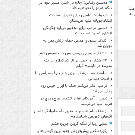
محسن رضایی: اجازه باز شدن مسیر دوم در
تنگه هرمز را نخواهیم داد
ومت
 به
درخواست عامری برای تعویق عملیات
انتقام‌جویانه علیه عربستان
دستور ترامپ برای تحقیق درباره چگونگی
افشای کمبود تسلیحات
ائتلاف سعودی مدعی حمله ارتش یمن به
نجران شد
هشدار سرمربی پرسپولیس به جاسوس تیم
۲۲ کشته و زخمی بر اثر تیراندازی در یک
مدرسه در تایلند+ فیلم
سامانه ضد موشکی لیزری؛ از بلوف سیاسی تا
واقعیت میدانی
ترامپ: فکر می‌کنم جنگ با ایران خیلی زود
پایان می‌یابد
نیمی از آمریکایی‌ها از تشدید هرج‌ومرج در
غرب آسیا می‌ترسند
از حذف نام همسر تا تغییر نام خانوادگی؛ اما و
اگرهای تعویض شناسنامه
نمایی زیبا از تنگه کریان جزیره قشم
رکوردشکنی پیش‌فروش جدیدترین گوشی‌های