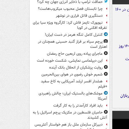
حماقت ترامپ با ذخایر انرژی جهان چه کرد؟
چرا تابستان فصل محبوب میکروب‌هاست؟
دستگیری قاتل فراری در نوشهر
نیویورک تایمز فاش کرد: کارگروه ویژه سیا برای
تفرقه افکنی در کوبا
کنترل کامل تنگه هرمز در دست ایران!
پرچم سیاه بر فراز گنبد حسینی همچنان در
۶ دستاورد بزرگ ایران در ۱۶۰ روز
اهتزاز است
ماجرای پیاده روی اربعین حاج رمضان
این دیپلماسی نمایشی، شکست خورده است
روایت پزشکیان از انحلال بانک آینده
شمیم خوش رضوی در هوای بین‌الحرمین
هشدار افسر ارشد آمریکایی به کاخ سفید
+فیلم
موشک‌های بالستیک ایران؛ چالش راهبردی
ازان
آمریکا
باید افراد کارآمدتر را به کار گرفت
حامیان فلسطین در مکزیک پرچم اسرائیل را به
آتش کشیدند
دبیرکل سازمان ملل باز هم خواستار آتش‌بس