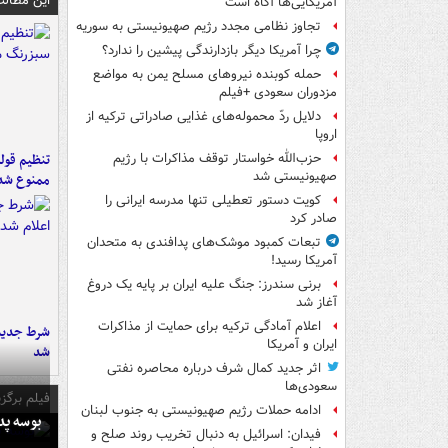
این مطالب
آمریکایی‌ها آگاه است
تجاوز نظامی مجدد رژیم صهیونیستی به سوریه
چرا آمریکا دیگر بازدارندگی پیشین را ندارد؟
حمله کوبنده نیروهای مسلح یمن به مواضع
مزدوران سعودی +فیلم
دلایل ردّ محموله‌های غذایی صادراتی ترکیه از
اروپا
تنظیم قولن
حزب‌الله خواستار توقف مذاکرات با رژیم
صهیونیستی شد
ممنوع شد
کویت دستور تعطیلی تنها مدرسه ایرانی را
صادر کرد
تبعات کمبود موشک‌های پدافندی به متحدان
آمریکا رسید!
برنی سندرز: جنگ علیه ایران بر پایه یک دروغ
آغاز شد
اعلام آمادگی ترکیه برای حمایت از مذاکرات
شرط جدید 
ایران و آمریکا
شد
اثر جدید کمال شرف درباره محاصره نفتی
سعودی‌ها
فیلم برگزی
ادامه حملات رژیم صهیونیستی به جنوب لبنان
بوسه‌ پ
فیدان: اسرائیل به دنبال تخریب روند صلح و