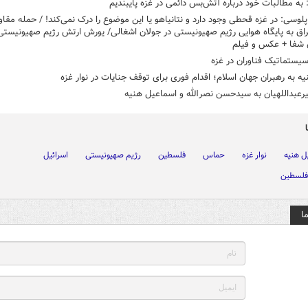
ه مطالبات خود درباره آتش‌بس دائمی در غزه پایبندیم
لوسی: در غزه قحطی وجود دارد و نتانیاهو یا این موضوع را درک نمی‌کند! / حمله مقا
اق به پایگاه هوایی رژیم صهیونیستی در جولان اشغالی/ یورش ارتش رژیم صهیونیستی
 شفا + عکس و فیلم
یستماتیک فناوران در غزه
یه به رهبران جهان اسلام؛ اقدام فوری برای توقف جنایات در نوار غزه
یرعبداللهیان به سیدحسن نصرالله و اسماعیل هنیه
ل هنیه
نوار غزه
حماس
فلسطین
رژیم صهیونیستی
اسرائیل
فلسطین
ا