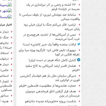
۲۲ کشته و زخمی بر اثر تیراندازی در یک
مدرسه در تایلند+ فیلم
سامانه ضد موشکی لیزری؛ از بلوف سیاسی تا
واقعیت میدانی
اخبار مرتب
ترامپ: فکر می‌کنم جنگ با ایران خیلی زود
پایان می‌یابد
دیدار م
نیمی از آمریکایی‌ها از تشدید هرج‌ومرج در
جنگ غز
غرب آسیا می‌ترسند
نتانیاه
ایالات متحده واقعاً یک «ببر کاغذی» است!
می‌زند/ ر
نیویورک تایمز فاش کرد: کارگروه ویژه سیا برای
استفاده
تفرقه افکنی در کوبا
درخواس
کنترل کامل تنگه هرمز در دست ایران!
دیدار ه
هشدار افسر ارشد آمریکایی به کاخ سفید
عکس/ دی
+فیلم
اسماعیل
دبیرکل سازمان ملل باز هم خواستار آتش‌بس
فوری در اوکراین شد
فلسطینی د
حمایت هلندی‌ها از مظلومیت فلسطین +فیلم
مسکونی غز
هدف قرار گرفتن اتاق‌ فرماندهی مزدوران
سناتور 
عربستان در یمن
هنیه: آ
شکست پروژه «خاورمیانه جدید» نتانیاهو