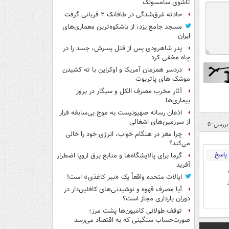
تاشوی سامسونگ
حادثه غرق‌شدگی در طاقانک ۲ قربانی گرفت
مسجد جامع یزد، از باشکوه‌ترین معماری‌های
ایران
پدر شاهرودی پس از قتل پسرش، جسد را در
چاه مخفی کرد
دردسر همزمان آمریکا و اوکراین با ته کشیدن
موشک های پاتریوت
آثار مخرب مصرف الکل و سیگار در بروز
بیماری‌ها
اذعان رسانه صهیونیست به موج بی‌سابقه فرار
از سرزمین‌های اشغالی
بررسی: 0
چرا مغز در هنگام خواب، انرژی خود را خالی
می‌کند؟
پاسخ
گرما برای پالایشگاه‌ها و منابع برق اروپا اضطرار
آفرید
ایالات متحده واقعاً یک «ببر کاغذی» است!
آیا مصرف قهوه و نوشیدنی‌های کافئین‌دار در
دوران بارداری مجاز است؟
توقف طولانی کامیون‌ها پشت مرز؛
صورت‌حساب سنگینی که به اقتصاد می‌رسد