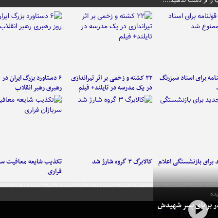
 را از دست ندهید....
امه برای اسناد سبزرنگ
۲۲ کشته و زخمی بر اثر تیراندازی
در یک مدرسه در تایلند+ فیلم
رهبری رهبر انقلاب
برای بازنشستگی اعلام
کالابرگ ۳ گروه شارژ شد
تکذیب شایعه معافیت سرب
فراری
ده
در بر پای پسر شهیدش