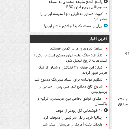
پاسخ قاطع ملیحه محمدی به نسخه
تسلیم‌طلبی روی آنتن BBC
کویت دستور تعطیلی تنها مدرسه ایرانی را
صادر کرد
ایران را تست نکنید! جاده‌ی خشم ایران!
آخرین اخبار
صنعا: نیروهای ما در کمین‌ هستند
پا
تلگراف: جنگ علیه ایران ممکن است به یکی از
اشتباهات تاریخ تبدیل شود
کپلر: این هفته ۲۷ نفتکش و شناور از تنگه
هرمز عبور کردند
تنظیم قولنامه برای اسناد سبزرنگ ممنوع شد
شروع تلخ مدافع تیم ملی پس از جدایی از
پرسپولیس
امضای توافق دفاعی بین عربستان، ترکیه و
انصار الله: از آغاز نبرد طوفان الاقصی ۷۳ کشتی و ناو رزمی را هدف قرار دادیم/ بازداشت بیش از ۷۵۰
پاکستان
 مناطق
۱۰ خوشحالی گل زودتر از موعد
ایتالیا خرید رادار اسرائیلی را متوقف کرد
واردات نفت آمریکا از عربستان صفر شد