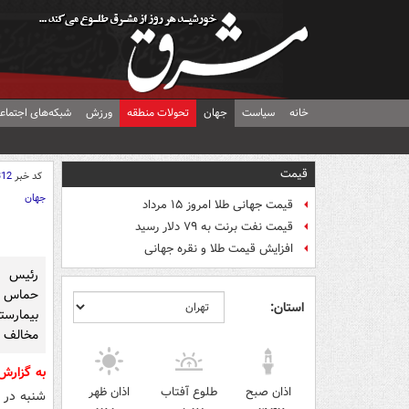
خانه
سیاست
جهان
تحولات منطقه
ورزش
شبکه‌های اجتماع
قیمت
کد خبر
312
جهان
قیمت جهانی طلا امروز ۱۵ مرداد
قیمت نفت برنت به ۷۹ دلار رسید
افزایش قیمت طلا و نقره جهانی
رئیس د
حماس 
استان:
بیمارست
مخالف ب
به گزارش
اذان صبح
طلوع آفتاب
اذان ظهر
شنبه در 