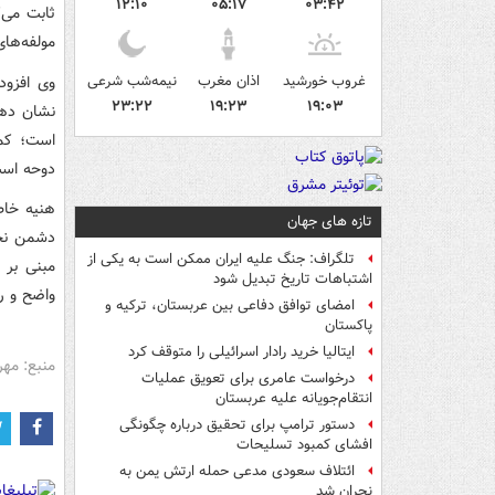
۱۲:۱۰
۰۵:۱۷
۰۳:۴۲
ثابت می‌
مولفه‌‎های زندگی انسانی در این باریکه است.»
غروب خورشید
اذان مغرب
نیمه‌شب شرعی
وی افزود
۲۳:۲۲
۱۹:۲۳
۱۹:۰۳
نشان دهن
است؛ کما
دوحه اس
هنیه خاط
تازه های جهان
دشمن نخ
تلگراف: جنگ علیه ایران ممکن است به یکی از
مبنی بر 
اشتباهات تاریخ تبدیل شود
واضح و 
امضای توافق دفاعی بین عربستان، ترکیه و
پاکستان
ایتالیا خرید رادار اسرائیلی را متوقف کرد
منبع: مهر
درخواست عامری برای تعویق عملیات
انتقام‌جویانه علیه عربستان
دستور ترامپ برای تحقیق درباره چگونگی
افشای کمبود تسلیحات
ائتلاف سعودی مدعی حمله ارتش یمن به
نجران شد