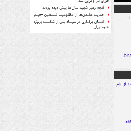
فوری در اوکراین شد
آنچه رهبر شهید سال‌ها پیش دیده بودند
حمایت هلندی‌ها از مظلومیت فلسطین +فیلم
افشای برکناری در موساد پس از شکست پروژه
علیه ایران
تقلال
یام