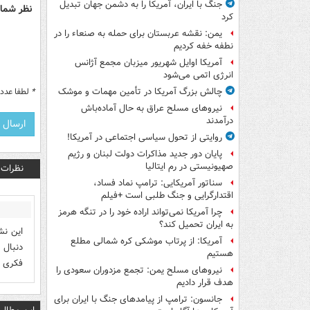
جنگ با ایران، آمریکا را به دشمن جهان تبدیل
نظر شما 
کرد
یمن: نقشه عربستان برای حمله به صنعاء را در
نطفه خفه کردیم
آمریکا اوایل شهریور میزبان مجمع آژانس
انرژی اتمی می‌شود
*
لطفا عدد م
چالش بزرگ آمریکا در تأمین مهمات و موشک
نیروهای مسلح عراق به حال آماده‌باش
درآمدند
روایتی از تحول سیاسی اجتماعی در آمریکا!
پایان دور جدید مذاکرات دولت لبنان و رژیم
صهیونیستی در رم ایتالیا
نظرات
سناتور آمریکایی: ترامپ نماد فساد،
اقتدارگرایی و جنگ طلبی است +فیلم
چرا آمریکا نمی‌تواند اراده خود را در تنگه هرمز
به ایران تحمیل کند؟
این نش
آمریکا: از پرتاب موشکی کره شمالی مطلع
دنبال 
هستیم
فکری ب
نیروهای مسلح یمن: تجمع مزدوران سعودی را
هدف قرار دادیم
جانسون: ترامپ از پیامدهای جنگ با ایران برای