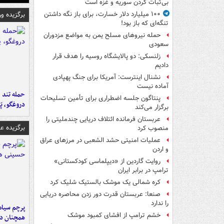
بی‌ثبات کردن سوریه و غزه است
برگزیده و
۱۰۰ میلیارد دلار خسارت، برای باز نگه داشتن
تنگه‌ای که باز بود!
حمله نیروهای مسلح یمن به مواضع مزدوران
سعودی
زلنسکی: دو پالایشگاه روسیه را هدف قرار
دادیم
نشنال اینترست: آمریکا برای جنگ پهپادی
آماده نیست
حمله تند ف
پنتاگون جلسه اضطراری برای تأمین تسلیحات
دروغگو، پَ
برگزار می‌کند
عربستان فرمانده ائتلاف دریایی چندملیتی را
برگزیده 
منصوب کرد
عملیات امنیتی حشد الشعبی در مرزهای عراق
و اردن
روایت گاردین از «دیپلماسی کودکستانی»
ترامپ در برابر ایران
کره شمالی یک موشک بالستیک شلیک کرد
صنعا: عربستان قدرت دور زدن محاصره دریایی
را ندارد
پرچم سیاه
خشم ترامپ از افشای کمبود موشک
همچنان در