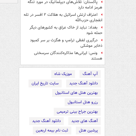
پاکستان: تلاش‌های دیپلماتیک در مورد تنگه
هرمز ادامه دارد
اعتراف ارتش اسرائیل به هلاکت ۲ افسر در تله
انفجاری حزب‌الله
بغداد: نباید از خاک عراق به کشورهای دیگر
حمله شود
درگیری لفظی ترامپ و هگزث بر سر کمبود
ذخایر موشکی
ونس: ایرانی‌ها مذاکره‌کنندگان سرسختی
هستند
آپ آهنگ
موزیک شاه
دانلود آهنگ جدید
سایت تاریخ ایران
بهترین هتل های استانبول
رزرو هتل استانبول
بهترین جراح بینی ترمیمی
آهنگ های جدید
دانلود آهنگ جدید
پرشین هتل
ثبت نام بیمه اربعین