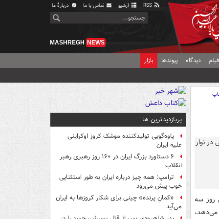
RSS
آرشیو
تماس با ما
دربارهٔ ما
MASHREGH
NEWS
یلم
دیدگاه
پیوندها
بازار
اپ
پربازدیدترین ها
یاوه‌گویی تولیدکننده موشک کروز اوکراینی
علیه ایران
۶ دستاورد بزرگ ایران در ۱۶۰ روز رهبری رهبر
انقلاب
ترامپ: همه چیز درباره ایران به طور استثنایی
خوب پیش می‌رود
«کمانِ پرنده» چینی برای شکار کروزها به ایران
روز سه
می‌آید
می‌دهد،
پدر شاهرودی پس از قتل پسرش، جسد را در