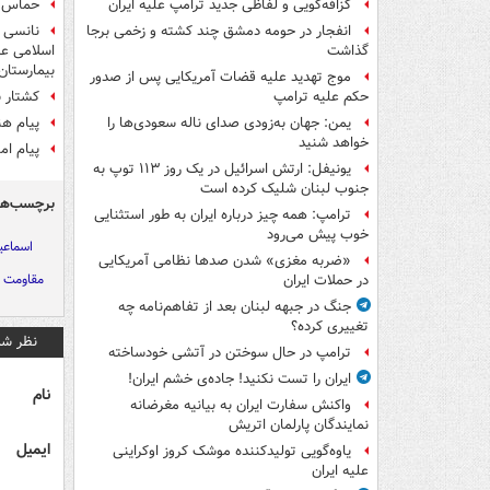
حماس: ب
گزافه‌گویی و لفاظی جدید ترامپ علیه ایران
نانسی پ
انفجار در حومه دمشق چند کشته و زخمی برجا
اسلامی عر
گذاشت
بیمارستان
موج تهدید علیه قضات آمریکایی پس از صدور
کشتار س
حکم علیه ترامپ
پیام هن
یمن: جهان به‌زودی صدای ناله سعودی‌ها را
خواهد شنید
پیام ام
یونیفل: ارتش اسرائیل در یک روز ۱۱۳ توپ به
جنوب لبنان شلیک کرده است
برچسب‌ها
ترامپ: همه چیز درباره ایران به طور استثنایی
خوب پیش می‌رود
اسماعی
«ضربه مغزی» شدن صدها نظامی آمریکایی
مقاومت 
در حملات ایران
جنگ در جبهه لبنان بعد از تفاهم‌نامه چه
تغییری کرده؟
نظر شم
ترامپ در حال سوختن در آتشی خودساخته
ایران را تست نکنید! جاده‌ی خشم ایران!
نام
واکنش سفارت ایران به بیانیه مغرضانه
نمایندگان پارلمان اتریش
ایمیل
یاوه‌گویی تولیدکننده موشک کروز اوکراینی
علیه ایران