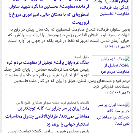
فرمانده مقاومت/ نخستین سالگرد شهید سنوار:
اسطوره‌ای که با دستان خالی، امپراتوری دروغ را
فرو ریخت
یحیی سنوار، فرمانده شجاع مقاومت فلسطین که یک سال پیش در رفح به
شهادت رسید. او با طوفان الاقصی رژیم صهیونیستی را لرزاند و میراثش، که
احیای آرمان قدس است، امروز نه فقط در غزه، بلکه در جهان پر آوازه است.
۲۴ مهر ۰۴ - ۱۸:۲۹
خلیل الحیه:
جنگ غزه پایان یافت/ تجلیل از مقاومت مردم غزه
رئیس هیات مذاکره‌کننده حماس از پایان کامل جنگ
غزه و آغاز اجرای آتش‌بس دائم خبر داد و از مقاومت
مردم غزه و ملت‌های یمن، لبنان، عراق و ایران که در کنار ملت فلسطین
ایستادند، قدردانی کرد.
۱۷ مهر ۰۴ - ۲۲:۵۳
قالیباف با محکوم کردن بیانیه شورای همکاری خلیج فارس:
ملت ایران بر سر جزایر سه گانه کوچکترین
مماشاتی نمی‌کند/ طوفان‌الاقصی جدول محاسبات
استکبار جهانی را برهم زد
رئیس مجلس شورای اسلامی گفت: تمامیت ارضی