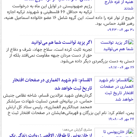
رژیم صهیونیستی در اوایل این ماه به درخواست
ترکیه به حداقل ۶۶ فلسطینی و شهروند ترکیه اجازه
خروج از نوار غزه را داده است. این گروه شامل ۱۶ عضو خانواده اسماعیل هنیه،
رهبر فقید حماس، بود.
۳۰ مهر ۰۴ - ۰۹:۴۳
اگر یزید توانست شما هم می‌توانید
تجربه ثابت کرده است، سلاح جهاد، شرف و دفاع از
حق از دست مردان جبهه مقاومت نمی‌افتد بلکه از
دستی به دست بزرگمردی دیگر داده می‌شود.
۲۶ مهر ۰۴ - ۰۸:۱۷
القسام: نام شهید الغماری در صفحات افتخار
تاریخ ثبت خواهد شد
گردان‌های شهید عزالدین قسام، شاخه نظامی جنبش
حماس، در بیانیه‌ای ضمن تسلیت شهادت سرلشکر
«محمد عبدالکریم الغماری»، رئیس ستاد کل ارتش
یمن، اعلام کرد: نام این بزرگان و قهرمانی‌هایشان در صفحات افتخار ثبت خ
۲۴ مهر ۰۴ - ۱۹:۰۸
مشرق گزارش‌ می‌دهد؛
از خان‌یونس تا طوفان الاقصی؛ روایت زندگی یک