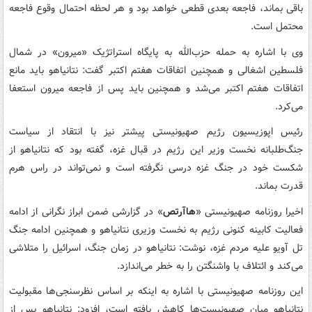
باقی بماند، فاجعه بعدی قطعی خواهد بود و هر لحظه احتمال وقوع فاجعه
محتمل است.
وی با اشاره به حمله حزب‌الله به پایگاه استراتژیک «میرون» در شمال
فلسطین‌ اشغالی و همچنین اتفاقات هفتم اکتبر گفت: نتانیاهو باید مانع
اتفاقات هفتم اکتبر می‌شد و همچنین باید پس از فاجعه میرون استعفا
می‌کرد.
رئیس اپوزیسیون رژیم صهیونیستی پیشتر نیز با انتقاد از سیاست
جنگ‌طلبانه نخست وزیر این رژیم در قبال غزه، گفته بود که نتانیاهو از
شکست خود در جنگ غزه درسی نگرفته است و نمی‌تواند در راس هرم
قدرت بماند.
اخیرا روزنامه صهیونیستی «
هاآرتص
» در گزارشی ضمن ابراز نگرانی از ادامه
فعالیت کابینه کنونی رژیم به نخست وزیری نتانیاهو و همچنین ادامه جنگ
تل آویو علیه مردم غزه، نوشت: نتانیاهو در زمان جنگ، اسرائیل را متلاشی
می‌کند و ائتلاف با واشنگتن را به خطر می‌اندازد.
این روزنامه صهیونیستی با اشاره به اینکه بر اساس نظرسنجی‌ها مقبولیت
نتانیاهو میان صهیونیست‌ها کاهش یافته است، افزود: نتانیاهو پس از