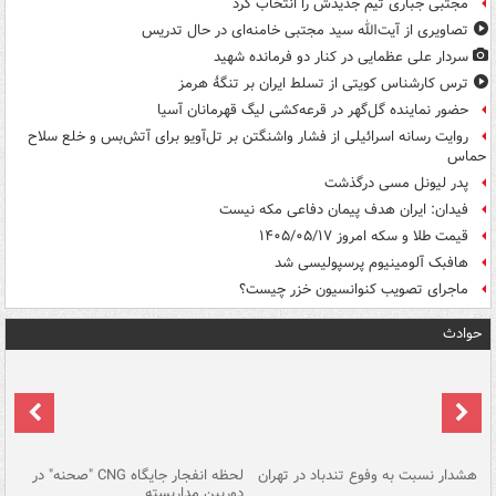
مجتبی جباری تیم جدیدش را انتخاب کرد
تصاویری از آیت‌الله سید مجتبی خامنه‌ای در حال تدریس
سردار علی عظمایی در کنار دو فرمانده شهید
ترس کارشناس کویتی از تسلط ایران بر تنگۀ هرمز
حضور نماینده گل‌گهر در قرعه‌کشی لیگ قهرمانان آسیا
روایت رسانه اسرائیلی از فشار واشنگتن بر تل‌آویو برای آتش‌بس و خلع سلاح
حماس
پدر لیونل مسی درگذشت
فیدان: ایران هدف پیمان دفاعی مکه نیست
قیمت طلا و سکه امروز ۱۴۰۵/۰۵/۱۷
هافبک آلومینیوم پرسپولیسی شد
ماجرای تصویب کنوانسیون خزر چیست؟
حوادث
ای
هشدار نسبت به وفوع تندباد در تهران
لحظه انفجار جایگاه CNG "صحنه" در
دس
دوربین مداربسته
ات