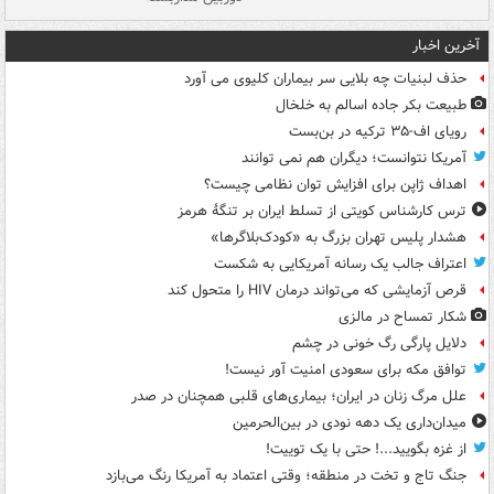
آخرین اخبار
حذف لبنیات چه بلایی سر بیماران کلیوی می آورد
طبیعت بکر جاده اسالم به خلخال
رویای اف-۳۵ ترکیه در بن‌بست
آمریکا نتوانست؛ دیگران هم نمی توانند
اهداف ژاپن برای افزایش توان نظامی چیست؟
ترس کارشناس کویتی از تسلط ایران بر تنگۀ هرمز
هشدار پلیس تهران بزرگ به «کودک‌بلاگرها»
اعتراف جالب یک رسانه آمریکایی به شکست
قرص آزمایشی که می‌تواند درمان HIV را متحول کند
شکار تمساح در مالزی
دلایل پارگی رگ خونی در چشم
توافق مکه برای سعودی امنیت آور نیست!
علل مرگ زنان در ایران؛ بیماری‌های قلبی همچنان در صدر
میدان‌داری یک دهه نودی در بین‌الحرمین
از غزه بگویید...! حتی با یک توییت!
جنگ تاج و تخت در منطقه؛ وقتی اعتماد به آمریکا رنگ می‌بازد