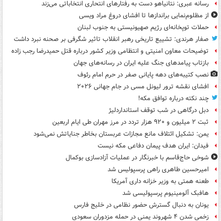
رسانه عبری: نتانیاهو دست به رفتارهای انتحاری انتخاباتی می‌زند
از مظلوم‌نمایی براندازها تا افشای دروغ مراد ویسی
حملات توپخانه‌ای رژیم صهیونیستی به جنوب لبنان
صفار هرندی: تشییع تاریخی رهبر انقلاب تاثیر شگرفی بر صحنه نبرد داشت
توضیحات معاون امنیتی و انتظامی وزیر کشور درباره قتل حمیدرضا رجب زاده
بازتاب پیامدهای جنگ علیه ایران در رسانه‌های جهان
نصب کتیبه‌های دهه پایانی صفر در حرم امام رئوف
افشای نقشه ترور لیونل مسی در جام جهانی ۲۰۲۶
چند نکته درباره توافق مکه!
دبل درگاهی در شب توقف استانداردلیژ
ثبت ۲ میلیون و ۹۲۰ هزار تردد در مرز مهران طی ایام اربعین
یمن: تشکیل ائتلاف مانع مجازات عربستان بخاطر جنایاتش نمی‌شود
فیدان: ایران هدف پیمان دفاعی مکه نیست
شوخی حاج‌قاسم با خبرنگار در عملیات آزادسازی بوکمال
امیرحسین طاهری راهی پرسپولیس شد
طعنه همتی به وزیر خزانه داری آمریکا
هافبک آلومینیوم پرسپولیسی شد
یونان به دنبال گسترش حضور نظامی در خلیج فارس
زخمی شدن ۴ شهروند یمنی در حمله مزدوران سعودی