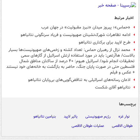
اخبار مرتبط
«حماس»؛ پیروز میدان «نبردِ مقبولیت» در جهان عرب
ادامه تظاهرات شهرک‌نشینان صهیونیست و فریاد سرنگونی نتانیاهو
طرح لاپید برای برکناری نتانیاهو
محمد نزال از رهبران حماس: تعداد کشته و زخمی‌های صهیونیست‌ها بسیار
بالاست/ هاآرتص: باید در مورد استفاده ارتش اسرائیل از گازهای سمی
تحقیقات انجام شود/ اسرائیل هیوم: ۴۰ درصد از ساکنان مناطق شمال
فلسطین حتی در صورت پایان جنگ، حاضر به بازگشت به خانه‌های خود نیستند
+ عکس و فیلم
اذعان رسانه‌های اسرائیلی به تناقض‌گویی‌های بی‌پایان نتانیاهو
نتانیاهو آقای شکست
برچسب‌ها
نوار غزه
رژیم صهیونیستی
یائیر لاپید
بنیامین نتانیاهو
طوفان الاقصی
عملیات طوفان الاقصی