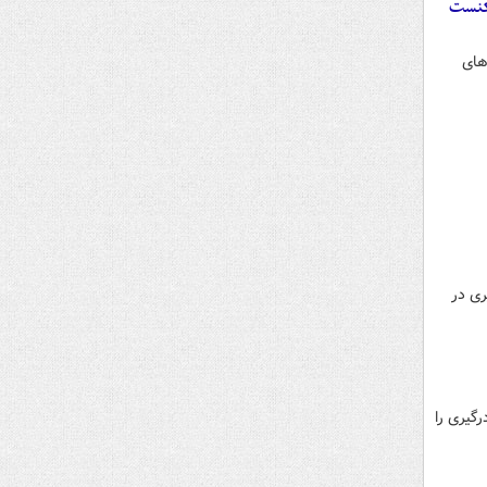
 کنست
سرزمین‌های
ری در
گیری را