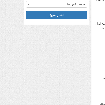
همه باکس‌ها
اخبار امروز
 ایران
با
م
تار