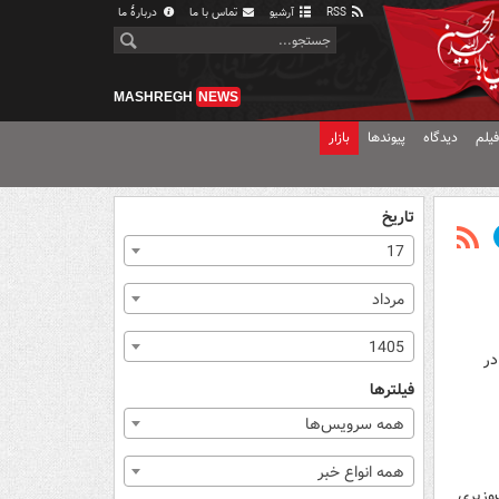
RSS
آرشیو
تماس با ما
دربارهٔ ما
MASHREGH
NEWS
یلم
دیدگاه
پیوندها
بازار
تاریخ
17
مرداد
1405
در
فیلترها
همه سرویس‌ها
همه انواع خبر
‌وزیری