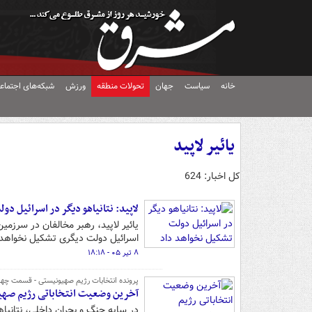
خانه
سیاست
جهان
تحولات منطقه
ورزش
شبکه‌های اجتماع
یائیر لاپید
کل اخبار: 624
لاپید: نتانیاهو دیگر در اسرائیل د
یائیر لاپید، رهبر مخالفان در سرزمی
اسرائیل دولت دیگری تشکیل نخواهد 
۸ تیر ۰۵ - ۱۸:۱۸
پرونده انتخابات رژیم صهیونیستی - قسمت چها
آخرین وضعیت انتخاباتی رژیم صهی
در سایه جنگ و بحران داخلی، نتانیاه