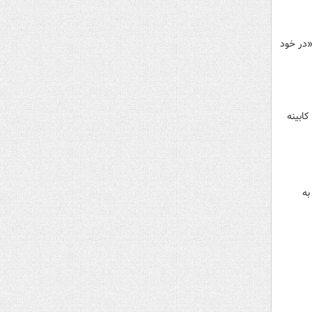
«در خود
کابینه
به