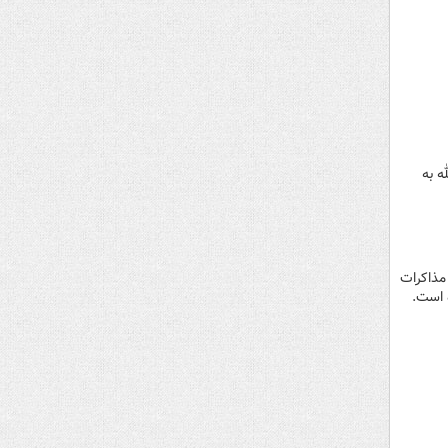
ه به
مذاکرات
 است.