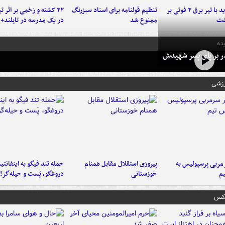
برخورد پراید با تیر برق ۲ فوتی بر
تنظیم قولنامه برای اسناد سبزرنگ
۲۲ کشته و زخمی بر اثر ت
شت
ممنوع شد
در یک مدرسه در تایلند+ 
ده
در بر پای پسر شهیدش
رزشی
ربی پرسپولیس به
پیروزی استقلال مقابل همنام
حمله تند فیگو به اینفانتین
م
خوزستانی
دروغگو، پَست‌ و حیله‌گر!
عکس