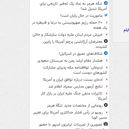
تنگه هرمز به نماد یک تحقیر تاریخی برای
آمریکا تبدیل شد!
ماموریت در حال پایان است!
۲۰ حمله رژیم صهیونیستی به درعا و قنیطره در
یک هفته
یام
خیزش مردم لبنان علیه دولت سازشکار و خائن
معترضان آرژانتینی پرچم آمریکا را پایین
کشیدند
شکاف‌های عمیق در اسرائیل!
هشدار مقام ارشد یمن به عربستان سعودی
اردوغان: توافقنامه مکه پذیرای مشارکت
کشورهای دوست است
ادعای بسنت درباره توافق ایران و آمریکا
نتایج آزمون مدارس سمپاد اعلام شد
تاثیرات منفی جنگ علیه ایران بر بازار کار
آمریکا
رونمایی از مختصات جدید تنگۀ هرمز
روبیو در رأس فشار حداکثری آمریکا برای تغییر
مسیر کوبا
تصویری از تمرینات ترابزون اسپور با حضور