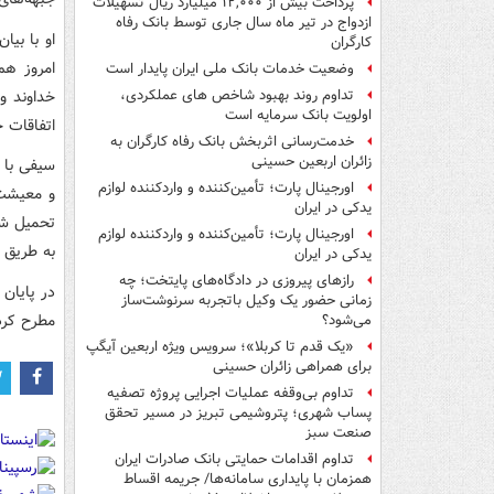
پرداخت بیش از ۱۲,۰۰۰ میلیارد ریال تسهیلات
ازدواج در تیر ماه سال جاری توسط بانک رفاه
او با بیا
کارگران
امروز هم
وضعیت خدمات بانک ملی ایران پایدار است
خداوند و
تداوم روند بهبود شاخص های عملکردی،
اولویت بانک سرمایه است
اتفاقات 
خدمت‌رسانی اثربخش بانک رفاه کارگران به
زائران اربعین حسینی
سیفی با ت
اورجینال پارت؛ تأمین‌کننده و واردکننده لوازم
یدکی در ایران
تحمیل شد
اورجینال پارت؛ تأمین‌کننده و واردکننده لوازم
به طریق ا
یدکی در ایران
رازهای پیروزی در دادگاه‌های پایتخت؛ چه
در پایان
زمانی حضور یک وکیل باتجربه سرنوشت‌ساز
مطرح کرد
می‌شود؟
«یک قدم تا کربلا»؛ سرویس ویژه اربعین آیگپ
برای همراهی زائران حسینی
تداوم بی‌وقفه عملیات اجرایی پروژه تصفیه
پساب شهری؛ پتروشیمی تبریز در مسیر تحقق
صنعت سبز
تداوم اقدامات حمایتی بانک صادرات ایران
همزمان با پایداری سامانه‌ها/ جریمه اقساط