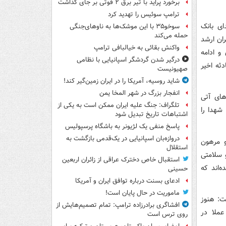
برخورد پراید با تیر برق ۲ فوتی بر جای گذاشت
ترامپ سوئیس را تهدید کرد
ای بانک
سوخو۳۵ با این موشک‌ها به ناوهای‌جنگی
حمله می‌کند
ران ارشد
واکنش بقائی به خیالبافی ترامپ
و ادامه
درگیر شدن گردشگر اسپانیایی با نظامی
ثه اخیر
صهیونیست
شاید روسیه، آمریکا را در ایران زمین‌گیر کند!
انفجار بزرگ در شهر المخا یمن
های آتی
تلگراف: جنگ علیه ایران ممکن است به یکی از
 شهدا را
اشتباهات تاریخ تبدیل شود
پاسخ منفی یک لژیونر به باشگاه پرسپولیس
دروازه‌بان اسپانیایی در یک‌قدمی بازگشت به
و مرهون
استقلال
 سلامتی
استقبال خاص دخترک عراقی از زائران اربعین
ه‌اند که
حسینی
ادعای بسنت درباره توافق ایران و آمریکا
ماموریت در حال پایان است!
فت: هنوز
افشاگری برادرزاده ترامپ: تمام تصمیم‌هایش از
عملا در
روی ترس است