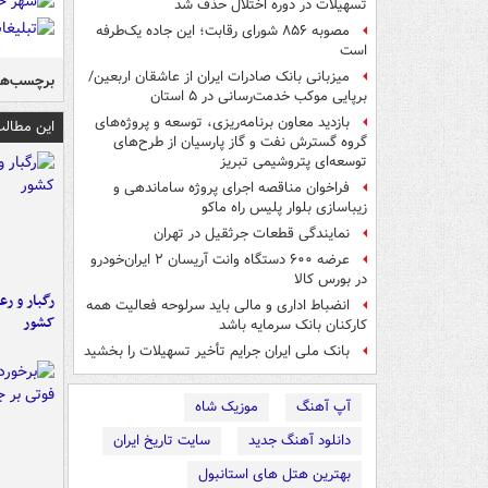
تسهیلات در دوره اختلال حذف شد
مصوبه ۸۵۶ شورای رقابت؛ این جاده یک‌طرفه
است
میزبانی بانک صادرات ایران از عاشقان اربعین/
برچسب‌ها
برپایی موکب خدمت‌رسانی در ۵ استان
بازدید معاون برنامه‌ریزی، توسعه و پروژه‌های
این مطالب
گروه گسترش نفت و گاز پارسیان از طرح‌های
توسعه‌ای پتروشیمی تبریز
فراخوان مناقصه اجرای پروژه ساماندهی و
زیباسازی بلوار پلیس راه ماکو
نمایندگی قطعات جرثقیل در تهران
عرضه ۶۰۰ دستگاه وانت آریسان ۲ ایران‌خودرو
در بورس کالا
رگبار و رع
انضباط اداری و مالی باید سرلوحه فعالیت همه
کشور
کارکنان بانک سرمایه باشد
بانک ملی ایران جرایم تأخیر تسهیلات را بخشید
آپ آهنگ
موزیک شاه
دانلود آهنگ جدید
سایت تاریخ ایران
بهترین هتل های استانبول