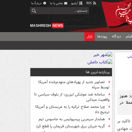
RSS
آرشیو
تماس با ما
دربارهٔ ما
MASHREGH
NEWS
یلم
دیدگاه
پیوندها
بازار
اپ
پربازدیدترین ها
تصاویر جدید از پهپادهای منهدم‌شده آمریکا
توسط سپاه
سامانه ضد موشکی لیزری؛ از بلوف سیاسی تا
: هنوز
واقعیت میدانی
ملا در
چرا محمد صلاح ترکیه را به عربستان و آمریکا
ترجیح داد
هشدار سرمربی پرسپولیس به جاسوس تیم
اکید بر
گربه جریان برق شهرستان فریمان را قطع کرد
ات جهادی