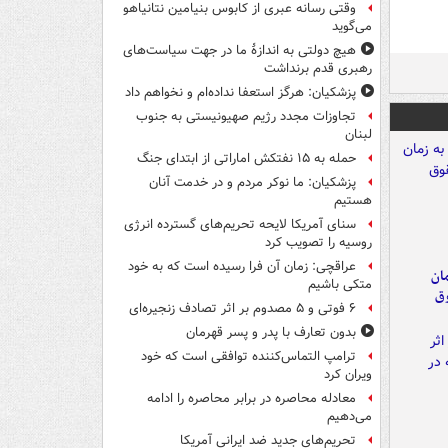
وقتی رسانه عبری از کابوس بنیامین نتانیاهو
می‌گوید
هیچ دولتی به اندازۀ ما در جهت سیاست‌های
رهبری قدم برنداشت
پزشکیان: هرگز استعفا نداده‌ام و نخواهم داد
تجاوزات مجدد رژیم صهیونیستی به جنوب
لبنان
حمله به ۱۵ نفتکش‌ اماراتی از ابتدای جنگ
پزشکیان: ما نوکر مردم و در خدمت آنان
هستیم
سنای آمریکا لایحه تحریم‌های گسترده انرژی
روسیه را تصویب کرد
عراقچی: زمان آن فرا رسیده است که به خود
مان
متکی باشیم
وق
۶ فوتی و ۵ مصدوم بر اثر تصادف زنجیره‌ای
بدون تعارف با پدر و پسر قهرمان
ترامپ التماس‌کننده توافقی است که خود
ویران کرد
معادله محاصره در برابر محاصره را ادامه
می‌دهیم
تحریم‌های جدید ضد ایرانی آمریکا