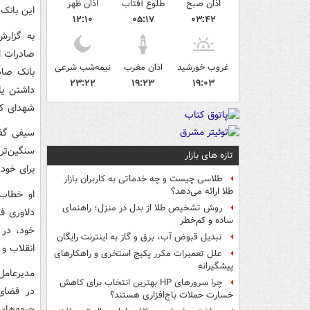
اذان صبح
طلوع آفتاب
اذان ظهر
این بانک
۱۲:۱۰
۰۵:۱۷
۰۳:۴۲
به گزارش
صادرات ای
غروب خورشید
اذان مغرب
نیمه‌شب شرعی
بانک صاد
۲۳:۲۲
۱۹:۲۳
۱۹:۰۳
داشتن یا
شهدای کر
سیفی گفت
سنگین‌تر 
تازه های بازار
برای خود 
طلاسی چیست و چه خدماتی به کاربران بازار
طلا ارائه می‌دهد؟
او خطاب 
روش تشخیص طلا از بدل در منزل؛ راهنمای
دلاوری ف
ساده و کم‌خطر
خود، در ت
تبدیل قبوض آب، برق و گاز به اینترنت رایگان
انقلاب و 
علل تعمیرات مکرر پکیج استخری و راهکارهای
پیشگیرانه
مدیرعامل 
چرا سرورهای HP بهترین انتخاب برای کاهش
در فضای 
خسارت حملات باج‌افزاری هستند؟
جبهه‌های