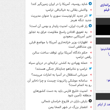
شاید روسیه، آمریکا را در ایران زمین‌گیر کند!
یراندازی
فیلم
واکنش بقائی به خیالبافی ترامپ
اثر جدید کارتونیست سوری با عنوان مدیریت
جدید تنگه هرمز
راز قدرت ایران، امنیت پایدار و بومی آن است!
به تعویق افتادن پاسخ مقاومت عراق به تجاوز
اخیر آمریکایی سعودی
اظهارات وزیر خزانه‌داری آمریکا با مواضع قبلی
وی متناقض است
حکم دادگاه آمریکا برای توقف ساخت سالن
رقص ترامپ
حمله پهپادی به کشتی ترکیه‌ای در دریای سیاه
ترامپ و نتانیاهو جنایتکار جنگی هستند!
میزبانی استقلال در آسیا به امارات می‌رسد؟
و:
سامانه موشکی پاتریوت چیست و چرا ذخایر آن
رو به اتمام است؟
امنیت خلیج فارس باید به دست کشورهای
منطقه تأمین شود
بارش باران در فاروج خراسان شمالی
انفجار بزرگ در شهر المخا یمن