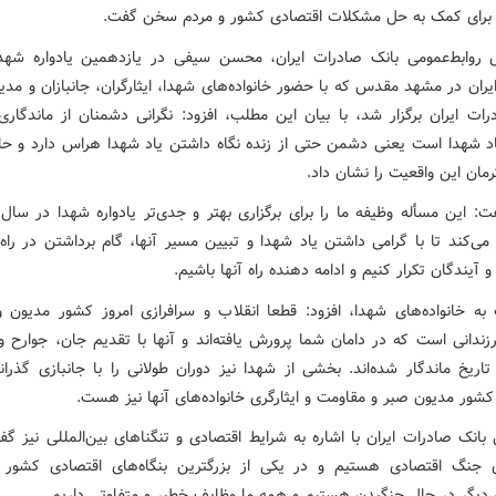
 برای کمک به حل مشکلات اقتصادی کشور و مردم سخن گفت.
 روابط‌عمومی بانک صادرات ایران، محسن سیفی در یازدهمین یادواره شهد
ران در مشهد مقدس که با حضور خانواده‌های شهدا، ایثارگران، جانبازان و مدی
رات ایران برگزار شد، با بیان این مطلب، افزود: نگرانی دشمنان از ماندگاری 
د شهدا است یعنی دشمن حتی از زنده نگاه داشتن یاد شهدا هراس دارد و حاد
مان این واقعیت را نشان داد.
: این مسأله وظیفه ما را برای برگزاری بهتر و جدی‌تر یادواره شهدا در سال‌
می‌کند تا با گرامی داشتن یاد شهدا و تبیین مسیر آنها، گام برداشتن در راه
و آیندگان تکرار کنیم و ادامه دهنده راه آنها باشیم.
به خانواده‌های شهدا، افزود: قطعا انقلاب و سرافرازی امروز کشور مدیون 
رزندانی است که در دامان شما پرورش یافته‌اند و آنها با تقدیم جان، جوارح و
اریخ ماندگار شده‌اند. بخشی از شهدا نیز دوران طولانی را با جانبازی گذراند
کشور مدیون صبر و مقاومت و ایثارگری خانواده‌های آنها نیز هست.
بانک صادرات ایران با اشاره به شرایط اقتصادی و تنگناهای بین‌المللی نیز گ
جنگ اقتصادی هستیم و در یکی از بزرگترین بنگاه‌های اقتصادی کشور 
 دیگر در حال جنگیدن هستیم و همه ما وظایف خطیر و متفاوتی داریم.