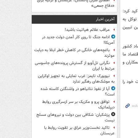
امضای سران پاکستان، عربستان و ترکیه برای
«دفاع جمعی»
کید کرد:
توکل به
آخرین اخبار
ن تبیین
مراقب علائم هپاتیت باشید!
ادامه جنگ تا روی کار آمدن دولت جدید در
آمریکا!
صاد کشور
باغچه‌های خانگی در کاهش خطر ابتلا به دیابت
 ۴ دهه است که بر اقتصاد ما
موثرند
کاران و
نگرانی تل‌آویو از گسترش پرونده‌های جاسوسی
مرتبط با ایران
نیویورک تایمز: غرب تمایلی به تجهیز اوکراین
 خود را
به موشک‌های رهگیر ندارد
آیا از نفوذ نتانیاهو در واشنگتن کاسته شده
است؟
توافق پرو و مکزیک بر سر ازسرگیری روابط
دیپلماتیک
پزشکیان: شکافی بین دولت و نیروهای مسلح
نیست
تاکید نخست‌وزیر عراق بر تقویت روابط با
عربستان