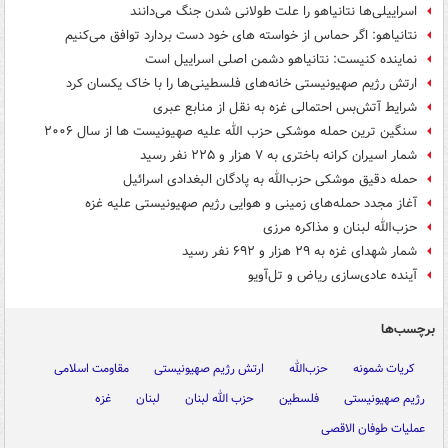
اسراییلی‌ها نتانیاهو را علت طولانی شدن جنگ می‌دانند
نتانیاهو: اگر حماس از خواسته های خود دست بردارد توافق می‌کنیم
نماینده کنیست: نتانیاهو دشمن اصلی اسراییل است
ارتش رژیم صهیونیستی خانه‌های فلسطینی‌ها را با خاک یکسان کرد
شرایط آتش‌بس احتمالی غزه به نقل از منابع عبری
سنگین ترین حمله موشکی حزب الله علیه صهیونیست ها از سال ۲۰۰۶
شمار اسیران کرانه باختری به ۷ هزار و ۲۲۵ نفر رسید
حمله دقیق موشکی حزب‌الله به پادگان البغدادی اسرائیل
آغاز مجدد حمله‌های زمینی و هوایی رژیم صهیونیستی علیه غزه
حزب‌الله لبنان و مذاکره مرزی
شمار شهدای غزه به ۲۹ هزار و ۶۹۲ نفر رسید
آینده عادی‌سازی ریاض و تل‌آویو
برچسب‌ها
کریات شمونه
حزب‌الله
ارتش رژیم صهیونیستی
مقاومت اسلامی
رژیم صهیونیستی
فلسطین
حزب الله لبنان
لبنان
غزه
عملیات طوفان الاقصی