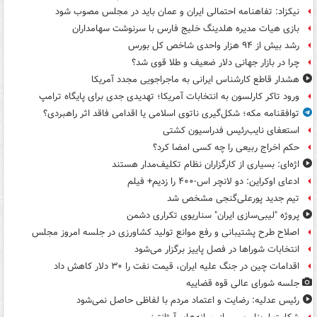
نیکزاد: تفاهنامه احتمالی ایران و عمان باید در مجلس مصوب شود
بازی هیات مدیره هلدینگ خلیج فارس با سرنوشت سهامداران
رشد بیش از ۹۴ هزار واحدی شاخص کل بورس
چرا در بازار جهانی دلار ضعیف و طلا قوی شد؟
هشدار قاطع کارشناس ایرانی به ماجراجویی مجدد آمریکا
ورود تاکر کارلسون به انتخابات آمریکا؛ تهدیدی جدی برای پایگاه ترامپ
توافقنامه مکه؛ شکل‌گیری ناتوی اسلامی یا اقدامی فاقد اثر راهبردی؟
استعفای نایب‌رئیس فدراسیون کشتی
حکم اخراج ربیعی را چه کسی امضا کرد؟
اژه‌ای: بسیاری از کارگزاران نظام تکلیف‌مدار هستند
ادعای اوکراین: دو لانچر اس-۴۰۰ را زدیم+ فیلم
تیم جدید پورعلی‌گنجی مشخص شد
پروژه "لیبی‌سازی ایران" سناریوی تکراری دشمن
اصلاح طرح پشتیبانی و رفع موانع تولید کشاورزی در جلسه امروز مجلس
انتخابات شوراها در فصل پاییز برگزار می‌شود
اقدامات چین در جنگ علیه ایران، قیمت نفت را ۳۰ دلار کاهش داد
جلسه شورای عالی قوه قضاییه
رئیس عدلیه: رضایت و اعتماد مردم با لفاظی حاصل نمی‌شود