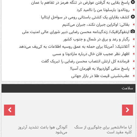
پاسخ بقایی به گرفتن عوارض در تنگه هرمز در تفاهم با عمان
رونالدو: بارسلونا من را ناامید کرد
کشف بقایای یک کشتی باستانی رومی در سواحل ایتالیا
بقائی: اوکراین جبران نکند، جبران می‌کنیم
اینفوگرافیک/ زندگینامه محسن رضایی دبیر شورای عالی امنیت‌ ملی
رگبار و رعد و برق در شمال و جنوب کشور
آتلانتیک: آمریکا برای حمله به عمق روسیه اطلاعات به کی‌یف می‌دهد
اظهار نظر عجیب فان خال درباره مارادونا و مسی
فرمانده کل ارتش انتصاب محسن رضایی را تبریک گفت
پاسخ منفی گواردیولا به قهرمان آسیا!
عقب‌نشینی قیمت طلا در بازار جهانی
سلامت
آیا ماءالشعیر برای جلوگیری از سنگ
آلودگی هوا باعث تشدید آرتروز
حذ
کلیه مفید است
می‌شود
کل