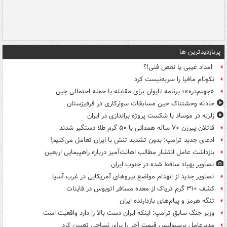
پربازدیدترین ها
امداد غیبی یا نقص فنی!؟
نکونام مافیا را سربه‌نیست کرد
«جهنم‌دره»؛ برنامه تایوان برای مقابله با حمله احتمالی چین
حادثه وحشتناک حین مسابقات سوارکاری در قرقیزستان
زلزله در موساد با شکست پروژه براندازی در ایران
قاتلان پیرزن ۷۰ ساله همدانی با ۵۰ گرم طلا دستگیر شدند
ادعای جدید ترامپ: بدون تشدید تنش با ایران تعامل می‌کنیم!
بازداشت عامل انتشار مطالب اهانت‌آمیز درباره راهپیمایی اربعین
تصاویر پهپاد ساقط شده در جنوب ایران
تصاویر جدید از انهدام مواضع نیروهای آمریکایی در غرب آسیا
کشف ۳۱۰ گرم تریاک از معده مسافر اتوبوس در قاینات
تنگه هرمز و پیام‌های بازدارنده ایران
وزیر جنگ سابق ترامپ: اینکه ایران دست بالا را دارد واقعیت است
مدیرعامل پرسپولیس قیمت آخر را برای نساجی تعیین کرد