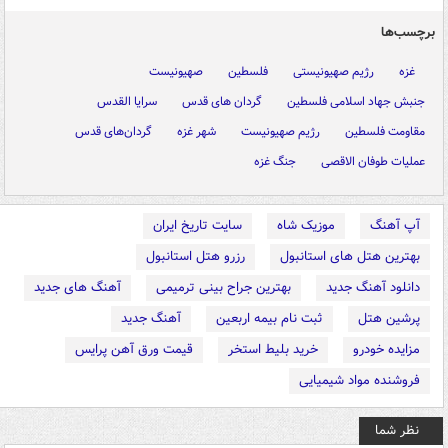
برچسب‌ها
غزه
رژیم صهیونیستی
فلسطین
صهیونیست
جنبش جهاد اسلامی فلسطین
گردان های قدس
سرایا القدس
مقاومت فلسطین
رژیم صهیونیست
شهر غزه
گردان‌های قدس
عملیات طوفان الاقصی
جنگ غزه
آپ آهنگ
موزیک شاه
سایت تاریخ ایران
بهترین هتل های استانبول
رزرو هتل استانبول
دانلود آهنگ جدید
بهترین جراح بینی ترمیمی
آهنگ های جدید
پرشین هتل
ثبت نام بیمه اربعین
آهنگ جدید
مزایده خودرو
خرید بلیط استخر
قیمت ورق آهن پرایس
فروشنده مواد شیمیایی
نظر شما