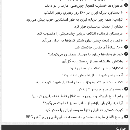
ماهواره‌ها خسارت انفجار جبل‌علی امارت را لو دادند
۶ دستاورد بزرگ ایران در ۱۶۰ روز رهبری رهبر انقلاب
ترامپ: همه چیز درباره ایران به طور استثنایی خوب پیش می‌رود
دشان از دست عربستان فرار کرد
عربستان فرمانده ائتلاف دریایی چندملیتی را منصوب کرد
«کمانِ پرنده» چینی برای شکار کروزها به ایران می‌آید
۸۰۰ سازۀ آمریکایی خاکستر شد
خود فروخته‌ها چطور با موساد همکاری می‌کردند؟
واکنش عالیشاه بعد از پیوستن به گل‌گهر
ابتکارات رهبر انقلاب در میدان نبرد
آنچه رهبر شهید سال‌ها پیش دیده بودند
تکذیب ادعای «نحوه ردزنی محل استقرار شهید لاریجانی»
بوسه‌ پدر بر پای پسر شهیدش
رقم فسخ قرارداد رضاییان با استقلال فقط ۱۰۰میلیون تومان!
آیا تینا پاکروان بازهم از ساترا مجوز فعالیت می‌گیرد؟
کویت دستور تعطیلی تنها مدرسه ایرانی را صادر کرد
پاسخ قاطع ملیحه محمدی به نسخه تسلیم‌طلبی روی آنتن BBC
حوادث