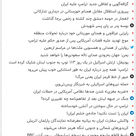
گزافه‌گویی و لفاظی جدید ترامپ علیه ایران
پیروزی استقلال مقابل همنام خوزستانی در دیداری تدارکاتی
انفجار در حومه دمشق چند کشته و زخمی برجا گذاشت
بوسه‌ پدر بر پای پسر شهیدش
رایزنی عراقچی و همتای موریتانی خود درباره تحولات منطقه
موج تهدید علیه قضات آمریکایی پس از صدور حکم علیه ترامپ
روایتی از همدلی و همسویی ملت‌ها در مراسم اربعین
یمن: جهان به‌زودی صدای ناله سعودی‌ها را خواهد شنید
یونیفل: ارتش اسرائیل در یک روز ۱۱۳ توپ به جنوب لبنان شلیک کرده است
ترامپ: همه چیز درباره ایران به طور استثنایی خوب پیش می‌رود
عبور از خط قرمز ایران یعنی مرگ!
حمله نیروهای اسرائیلی به خبرنگار پرس‌تی‌وی
«ضربه مغزی» شدن صدها نظامی آمریکایی در حملات ایران
جنگ در جبهه لبنان بعد از تفاهم‌نامه چه تغییری کرده؟
ترامپ در حال سوختن در آتشی خودساخته
ایران را تست نکنید! جاده‌ی خشم ایران!
واکنش سفارت ایران به بیانیه مغرضانه نمایندگان پارلمان اتریش
کریدورهای شمالی و جنوبی تنگه هرمز حذف می‌شوند
پاسخ قاطع ملیحه محمدی به نسخه تسلیم‌طلبی روی آنتن BBC