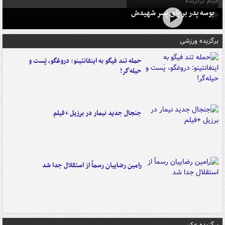
فیلم برگزیده
بوسه‌ پدر بر پای پسر شهیدش
برگزیده ورزشی
حمله تند فیگو به اینفانتینو: دروغگو، پَست‌ و
حیله‌گر!
جنجال جدید نیمار در برزیل +فیلم
رامین رضاییان رسماً از استقلال جدا شد
برگزیده عکس