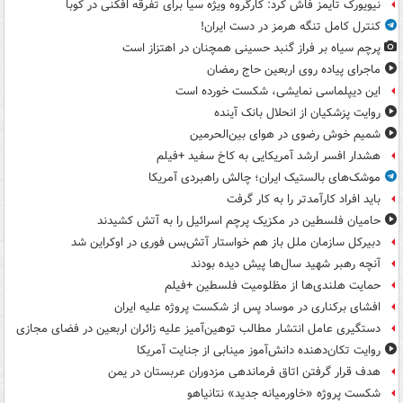
نیویورک تایمز فاش کرد: کارگروه ویژه سیا برای تفرقه افکنی در کوبا
کنترل کامل تنگه هرمز در دست ایران!
پرچم سیاه بر فراز گنبد حسینی همچنان در اهتزاز است
ماجرای پیاده روی اربعین حاج رمضان
این دیپلماسی نمایشی، شکست خورده است
روایت پزشکیان از انحلال بانک آینده
شمیم خوش رضوی در هوای بین‌الحرمین
هشدار افسر ارشد آمریکایی به کاخ سفید +فیلم
موشک‌های بالستیک ایران؛ چالش راهبردی آمریکا
باید افراد کارآمدتر را به کار گرفت
حامیان فلسطین در مکزیک پرچم اسرائیل را به آتش کشیدند
دبیرکل سازمان ملل باز هم خواستار آتش‌بس فوری در اوکراین شد
آنچه رهبر شهید سال‌ها پیش دیده بودند
حمایت هلندی‌ها از مظلومیت فلسطین +فیلم
افشای برکناری در موساد پس از شکست پروژه علیه ایران
دستگیری عامل انتشار مطالب توهین‌آمیز علیه زائران اربعین در فضای مجازی
روایت تکان‌دهنده دانش‌آموز مینابی از جنایت آمریکا
هدف قرار گرفتن اتاق‌ فرماندهی مزدوران عربستان در یمن
شکست پروژه «خاورمیانه جدید» نتانیاهو