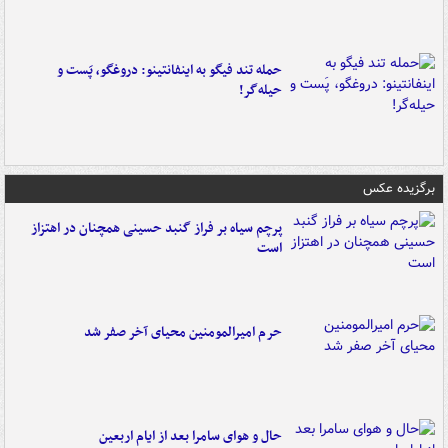
حمله تند فیگو به اینفانتینو: دروغگو، پَست‌ و
حیله‌گر!
برگزیده عکس
پرچم سیاه بر فراز گنبد حسینی همچنان در اهتزاز
است
حرم امیرالمومنین محیای آخر صفر شد
حال و هوای سامرا بعد از ایام اربعین