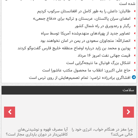
شده است
طالبان: داعش را به طور کامل در افغانستان سرکوب کردیم
امضای سران پاکستان، عربستان و ترکیه برای «دفاع جمعی»
رگبار و رعدوبرق در راه شمال کشور
تصاویر جدید از پهپادهای منهدم‌شده آمریکا توسط سپاه
انصارالله: متجاوزان سعودی در یمن در امان نخواهند بود
پوتین و محمد بن زاید درباره اوضاع منطقه خلیج فارس گفت‌وگو کردند
قیمت جهانی نفت امروز ۱۶ مرداد
اشکال بزرگ فوتبال ما نتیجه‌گرایی است
حاج علی اکبری: انقلاب ما محصول مکتب عاشورا است
افشاگری برادرزاده ترامپ: تمام تصمیم‌هایش از روی ترس است
سلامت
ت
چرا مغز در هنگام خواب، انرژی خود را
آیا مصرف قهوه و نوشیدنی‌های
چر
خالی می‌کند؟
کافئین‌دار در دوران بارداری مجاز است؟
می