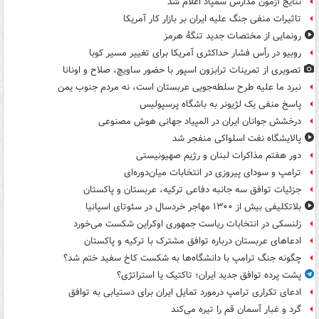
نتایج آزمون مدارس سمپاد اعلام شد
تاثیرات منفی جنگ علیه ایران بر بازار کار آمریکا
رونمایی از مختصات جدید تنگۀ هرمز
روبیو در رأس فشار حداکثری آمریکا برای تغییر مسیر کوبا
تصویری از تمرینات ترابزون اسپور با حضور ساویچ، صلاح و اونانا
نبرد ما علیه طرح سلطه‌جویی عربستان است، نه مردم جنوب یمن
پاسخ منفی یک لژیونر به باشگاه پرسپولیس
درخشش جوانان ایران در المپیاد جهانی هوش مصنوعی
پالایشگاه نفت اسلواکی منفجر شد
دور هفتم مذاکرات لبنان و رژیم صهیونیستی
ترامپ و سودای پیروزی در انتخابات میان‌دوره‌ای
جزئیات توافق سه جانبه دفاعی ترکیه، عربستان و پاکستان
بلاتکلیفی بیش از ۱۳۰۰ مهاجر خردسال در سئوتای اسپانیا
زلنسکی در انتخابات ریاست جمهوری اوکراین شکست می‌خورد
ادعاهای عربستان درباره توافق مشترک با ترکیه و پاکستان
چگونه جنگ ترامپ با دانشگاه‌ها به شکست کاخ سفید ختم شد؟
پشت پرده توافق جدید ایران؛ تاکتیک یا استراتژی؟
ادعای تکراری ترامپ درمورد تمایل ایران برای دستیابی به توافق
گرد و غبار آسمان قم را تیره می‌کند