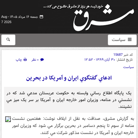
جمعه ۱۶ مرداد ۱۴۰۵ -
Aug
7 2026
سیاست
کد خبر
15687
تاریخ انتشار:
۳۰ آبان ۱۳۸۹ - ۱۲:۵۲
۰ نظر
چاپ
سیاست
ادعاي گفتگوي ايران و آمريکا در بحرين
يک پايگاه اطلاع رساني وابسته به حکومت عربستان مدعي شد که در
نشستي در منامه، وزيران امور خارجه ايران و آمريکا بر سر يک ميز مي
نشينند.
به گزارش مشرق، صداقت به نقل از ايلاف نوشت: هفتمين نشست
منامه از سوم تا پنجم دسامبر در بحرين برگزار مي شود که وزيران امور
خارجه ايران و آمريکا در نشست مذکور شرکت مي کنند.