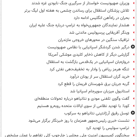
وزیران صهیونیست خواستار از سرگیری جنگ نابودی غزه شدند
تلاش پزشکان استقلال برای رساندن چشمی به هفته اول لیگ برتر
بحران در راه‌آهن انگلیس ادامه دارد
هشدار نمایندگان جمهوری‌خواه به ترامپ درباره جنگ علیه ایران
وینگر آفریقایی پرسپولیس ماندنی شد
ترافیک سنگین در محورهای خروجی مازندران
درگیر شدن گردشگر اسپانیایی با نظامی صهیونیست
گزارشی دیگر از کاهش ذخایر کلیدی موشکی آمریکا
دروازه‌بان اسپانیایی در یک‌قدمی بازگشت به استقلال
تنگه هرمز ریاض را وادار به تخفیف‌دهی نفتی کرد
خرید گران استقلال سر از یونان درآورد
گربه جریان برق شهرستان فریمان را قطع کرد
استانبول میزبان سوپرجام اسپانیا شد
گفت وگوی تلفنی مودی و نتانیاهو درباره تحولات منطقه‌ای
کوبا: با تهدید نظامی از سوی ایالات متحده روبه‌رو هستیم
توسل رفیق آرژانتینی نتانیاهو به سرکوب
نشست خبری رئیس‌جمهور همزمان با روز خبرنگار برگزار می‌شود
ترامپ سوئیس را تهدید کرد
سخنگوی کمیسیون امنیت ملی مجلس: چارچوب کلی تفاهم با عمان مشخص