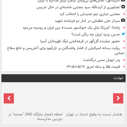
کاریکاتور/ تلاش‌های بی‌پایان ترامپ برای مذاکره با ایران
تصاویری از آیت‌الله سید مجتبی خامنه‌ای در حال تدریس
مجتبی جباری تیم جدیدش را انتخاب کرد
سردار علی عظمایی در کنار دو فرمانده شهید
پانه‌تا: آمریکا مثل یک «بوکسور مست» بین ایران و روسیه می‌دود
حدس بزنید ایران چه رنگی است؟
حضور نماینده گل‌گهر در قرعه‌کشی لیگ قهرمانان آسیا
روایت رسانه اسرائیلی از فشار واشنگتن بر تل‌آویو برای آتش‌بس و خلع سلاح
حماس
پدر لیونل مسی درگذشت
قیمت طلا و سکه امروز ۱۴۰۵/۰۵/۱۷
حوادث
ای
هشدار نسبت به وفوع تندباد در تهران
لحظه انفجار جایگاه CNG "صحنه" در
دس
دوربین مداربسته
ات