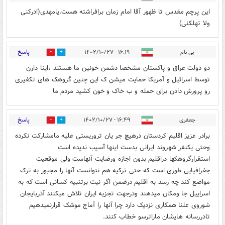
این پرچم مقدس تا ظهور آقا امام زمان برافراشته هست.یامهدی(ادرکنی
ولا تهلکنی)
پاسخ
بی نام
۱۶:۱۹ - ۱۴۰۲/۱۰/۲۷
0
9
دو دولت عراق و پاکستان مشخصا دشمن خونین ما هستند ،اینا دارن
توسط اسرائیل و آمریکا حمایت میشن ک این چنین گروهک های تکفیری
رو پرورش دادن برای حمله و ب خاک و خون کشید مردم ما
پاسخ
جعفری
۱۶:۴۹ - ۱۴۰۲/۱۰/۲۷
3
2
برادر عزیز اقلیم کردستان درهیچ جر یان تروریستی علیه مامشارکت نکرده
وحتی یکنفر شهروند ایرانی بدست اینها آسیب ندیده است
استقرارگروهکها دراقلیم بدون اجازه ورضایت آنهاست ولی موقعیت
جغرافیایی طوری است که حتی ترکیه هم نتوانست آنها را مجبور به ترک
مواضع کند چه رسد به اقلیم درضمن اگر نیت برتنبیه کسانی است که به
اسراییل جا ومکان میدهند ودرجهت تجزیه ایران تلاش میکنند آذربایجان
شوروی علنا همکاری نزدیک دارد چرا آنها را آماج موشک قرارنمیدهیم
تادررسانه هایشان ماراترسو خطاب کنند.