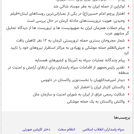
اوکراین از حمله ایران به مقر موساد شاکی شد
اهتزاز پرچم امام حسین(ع) در یکی از بمبارانی‌ترین روستاهای لبنان+فیلم
وحیدی: هویت تروریست‌های حادثه کرمان در حال بررسی است
پیام حملات همزمان ایران به صهیونیست ها و تروریست ها از دیدگاه تحلیل
گر مشهور عرب
شمار مجروحان بستری حمله تروریستی کرمان به ۱۲ نفر کاهش یافت
جیش‌الظلم حمله موشکی و پهپادی به مراکز استقرار نیروهای خود را تایید
کرد
پیام چندگانه عملیات سپاه به آمریکا و کشورهای همسایه
تقدیر رئیس‌جمهور از اقدامات سپاه پاسداران برای ارتقای آرامش و امنیت در
منطقه
دیدار امیرعبداللهیان با نخست‌وزیر پاکستان در داووس
پاکستان کاردار ایران را احضار کرد
شکایت رسمی عراق از ایران به شورای امنیت و سازمان ملل
واکنش پاکستان به یک حمله موشکی
برچسب‌ها
سپاه پاسداران انقلاب اسلامی
انتقام سخت
دختر کاپشن صورتی