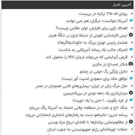
آخرین اخبار
رویای اف-۳۵ ترکیه در بن‌بست
آمریکا نتوانست؛ دیگران هم نمی توانند
اهداف ژاپن برای افزایش توان نظامی چیست؟
ترس کارشناس کویتی از تسلط ایران بر تنگۀ هرمز
هشدار پلیس تهران بزرگ به «کودک‌بلاگرها»
اعتراف جالب یک رسانه آمریکایی به شکست
قرص آزمایشی که می‌تواند درمان HIV را متحول کند
شکار تمساح در مالزی
دلایل پارگی رگ خونی در چشم
توافق مکه برای سعودی امنیت آور نیست!
علل مرگ زنان در ایران؛ بیماری‌های قلبی همچنان در صدر
میدان‌داری یک دهه نودی در بین‌الحرمین
از غزه بگویید...! حتی با یک توییت!
جنگ تاج و تخت در منطقه؛ وقتی اعتماد به آمریکا رنگ می‌بازد
رسانه عبری: نتانیاهو دست به رفتارهای انتحاری انتخاباتی می‌زند
از مظلوم‌نمایی براندازها تا افشای دروغ مراد ویسی
حملات توپخانه‌ای رژیم صهیونیستی به جنوب لبنان