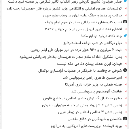
صفار هرندی: تشییع تاریخی رهبر انقلاب تاثیر شگرفی بر صحنه نبرد داشت
توضیحات معاون امنیتی و انتظامی وزیر کشور درباره قتل حمیدرضا رجب زاده
بازتاب پیامدهای جنگ علیه ایران در رسانه‌های جهان
نصب کتیبه‌های دهه پایانی صفر در حرم امام رئوف
افشای نقشه ترور لیونل مسی در جام جهانی ۲۰۲۶
چند نکته درباره توافق مکه!
دبل درگاهی در شب توقف استانداردلیژ
ثبت ۲ میلیون و ۹۲۰ هزار تردد در مرز مهران طی ایام اربعین
یمن: تشکیل ائتلاف مانع مجازات عربستان بخاطر جنایاتش نمی‌شود
فیدان: ایران هدف پیمان دفاعی مکه نیست
شوخی حاج‌قاسم با خبرنگار در عملیات آزادسازی بوکمال
امیرحسین طاهری راهی پرسپولیس شد
طعنه همتی به وزیر خزانه داری آمریکا
هافبک آلومینیوم پرسپولیسی شد
یونان به دنبال گسترش حضور نظامی در خلیج فارس
زخمی شدن ۴ شهروند یمنی در حمله مزدوران سعودی
زخمی شدن ۳ نظامی لبنانی در زوطر غربی
عکاسان و خبرنگاران در دفاع مقدس
ورود فرمانده تروریست‌های آمریکایی به تل‌آویو