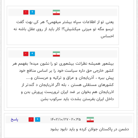
0
5
یعنی تو از اطلاعات سپاه بیشتر میفهمی؟ هر کی بهت گفت
ترسو مگه تو میزنی میکشیش؟! کار باید از روی عقل باشه نه
احساس
1
2
بیشعور همیشه نظراتت بیشعوری تو را نشون میده! بفهمم هر
کشور خارجی حق داره سیاست خود را بر اساس منافع خود
پیش ببره ، آذربایجان و عراق و ترکیه و عربستان و....
کشورهای مستقلی هستن ، بله اگر اذربایجان د گندتر از
اذربایجان هم بخوان بر ضد ایران تروریست پرورش بدن و
داخل ایران بفرستن بشدت باید سرکوب بشن
پاسخ
۲۰:۳۵ - ۱۴۰۲/۱۰/۲۷
0
4
دشمن در پاکستان جولان کرده و باید نابود بشود