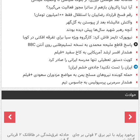
آیا تینا پاکروان بازهم از ساترا مجوز فعالیت می‌گیرد؟
رقم فسخ قرارداد رضاییان با استقلال فقط ۱۰۰میلیون تومان!
واکنش عالیشاه بعد از پیوستن به گل‌گهر
آنچه رهبر شهید سال‌ها پیش دیده بودند
نیویورک تایمز فاش کرد: کارگروه ویژه سیا برای تفرقه افکنی در کوبا
پاسخ قاطع ملیحه محمدی به نسخه تسلیم‌طلبی روی آنتن BBC
هشدار افسر ارشد آمریکایی به کاخ سفید +فیلم
کویت دستور تعطیلی تنها مدرسه ایرانی را صادر کرد
ایران را تست نکنید! جاده‌ی خشم ایران!
حمله کوبنده نیروهای مسلح یمن به مواضع مزدوران سعودی +فیلم
هشدار سرمربی پرسپولیس به جاسوس تیم
حوادث
برخورد پراید با تیر برق ۲ فوتی بر جای
حادثه غرق‌شدگی در طاقانک ۲ قربانی
پد
گذاشت
گرفت
جس