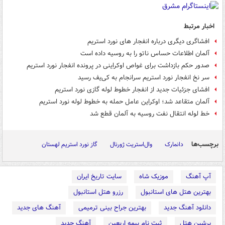
اخبار مرتبط
افشاگری دیگری درباره انفجار های نورد استریم
آلمان اطلاعات حساس ناتو را به روسیه داده است
صدور حکم بازداشت برای غواص اوکراینی در پرونده انفجار نورد استریم
سر نخ انفجار نورد استریم سرانجام به کی‌یف رسید
افشای جزئیات جدید از انفجار خطوط لوله گازی نورد استریم
آلمان متقاعد شد؛ اوکراین عامل حمله به خطوط لوله نورد استریم
خط لوله انتقال نفت روسیه به آلمان قطع شد
برچسب‌ها
دانمارک
وال‌استریت ژورنال
گاز نورد استریم لهستان
آپ آهنگ
موزیک شاه
سایت تاریخ ایران
بهترین هتل های استانبول
رزرو هتل استانبول
دانلود آهنگ جدید
بهترین جراح بینی ترمیمی
آهنگ های جدید
پرشین هتل
ثبت نام بیمه اربعین
آهنگ جدید