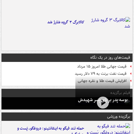
کالابرگ ۳ گروه شارژ شد
قیمت‌های روز در یک نگاه
قیمت جهانی طلا امروز ۱۵ مرداد
قیمت نفت برنت به ۷۹ دلار رسید
افزایش قیمت طلا و نقره جهانی
فیلم برگزیده
بوسه‌ پدر بر پای پسر شهیدش
برگزیده ورزشی
حمله تند فیگو به اینفانتینو: دروغگو، پَست‌ و