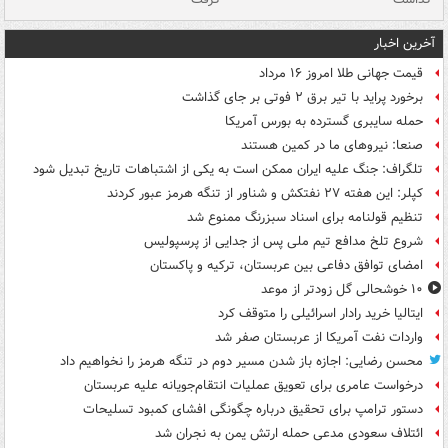
آخرین اخبار
قیمت جهانی طلا امروز ۱۶ مرداد
برخورد پراید با تیر برق ۲ فوتی بر جای گذاشت
حمله سایبری گسترده به بورس آمریکا
صنعا: نیروهای ما در کمین‌ هستند
تلگراف: جنگ علیه ایران ممکن است به یکی از اشتباهات تاریخ تبدیل شود
کپلر: این هفته ۲۷ نفتکش و شناور از تنگه هرمز عبور کردند
تنظیم قولنامه برای اسناد سبزرنگ ممنوع شد
شروع تلخ مدافع تیم ملی پس از جدایی از پرسپولیس
امضای توافق دفاعی بین عربستان، ترکیه و پاکستان
۱۰ خوشحالی گل زودتر از موعد
ایتالیا خرید رادار اسرائیلی را متوقف کرد
واردات نفت آمریکا از عربستان صفر شد
محسن رضایی: اجازه باز شدن مسیر دوم در تنگه هرمز را نخواهیم داد
درخواست عامری برای تعویق عملیات انتقام‌جویانه علیه عربستان
دستور ترامپ برای تحقیق درباره چگونگی افشای کمبود تسلیحات
ائتلاف سعودی مدعی حمله ارتش یمن به نجران شد