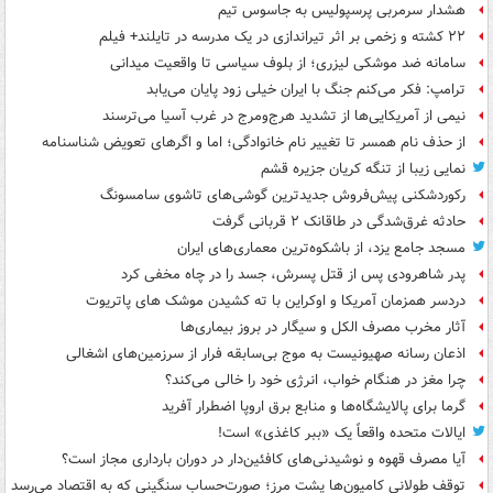
هشدار سرمربی پرسپولیس به جاسوس تیم
۲۲ کشته و زخمی بر اثر تیراندازی در یک مدرسه در تایلند+ فیلم
سامانه ضد موشکی لیزری؛ از بلوف سیاسی تا واقعیت میدانی
ترامپ: فکر می‌کنم جنگ با ایران خیلی زود پایان می‌یابد
نیمی از آمریکایی‌ها از تشدید هرج‌ومرج در غرب آسیا می‌ترسند
از حذف نام همسر تا تغییر نام خانوادگی؛ اما و اگرهای تعویض شناسنامه
نمایی زیبا از تنگه کریان جزیره قشم
رکوردشکنی پیش‌فروش جدیدترین گوشی‌های تاشوی سامسونگ
حادثه غرق‌شدگی در طاقانک ۲ قربانی گرفت
مسجد جامع یزد، از باشکوه‌ترین معماری‌های ایران
پدر شاهرودی پس از قتل پسرش، جسد را در چاه مخفی کرد
دردسر همزمان آمریکا و اوکراین با ته کشیدن موشک های پاتریوت
آثار مخرب مصرف الکل و سیگار در بروز بیماری‌ها
اذعان رسانه صهیونیست به موج بی‌سابقه فرار از سرزمین‌های اشغالی
چرا مغز در هنگام خواب، انرژی خود را خالی می‌کند؟
گرما برای پالایشگاه‌ها و منابع برق اروپا اضطرار آفرید
ایالات متحده واقعاً یک «ببر کاغذی» است!
آیا مصرف قهوه و نوشیدنی‌های کافئین‌دار در دوران بارداری مجاز است؟
توقف طولانی کامیون‌ها پشت مرز؛ صورت‌حساب سنگینی که به اقتصاد می‌رسد