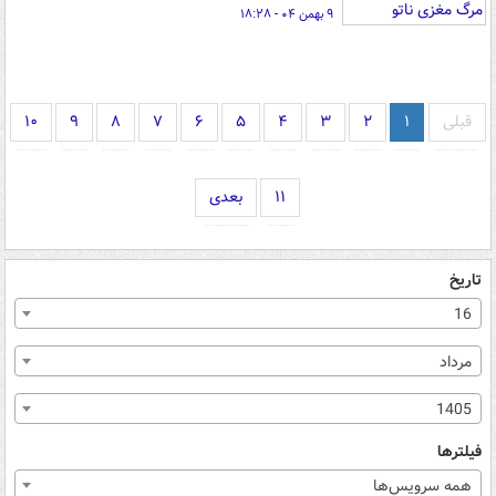
۹ بهمن ۰۴ - ۱۸:۲۸
قبلی
۱
۲
۳
۴
۵
۶
۷
۸
۹
۱۰
۱۱
بعدی
تاریخ
16
مرداد
1405
فیلترها
همه سرویس‌ها