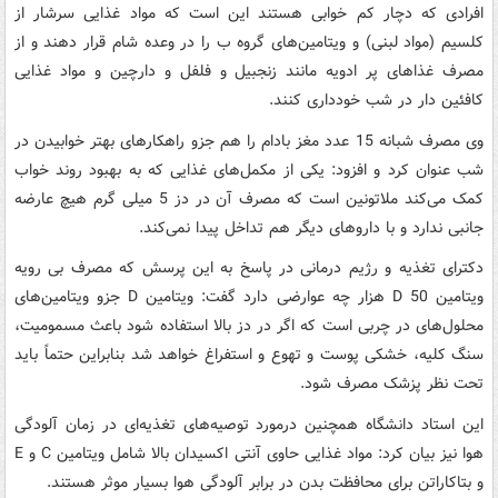
افرادی که دچار کم خوابی هستند این است که مواد غذایی سرشار از
کلسیم (مواد لبنی) و ویتامین‌های گروه ب را در وعده شام قرار دهند و از
مصرف غذاهای پر ادویه مانند زنجبیل و فلفل و دارچین و مواد غذایی
کافئین دار در شب خودداری کنند.
وی مصرف شبانه 15 عدد مغز بادام را هم جزو راهکارهای بهتر خوابیدن در
شب عنوان کرد و افزود: یکی از مکمل‌های غذایی که به بهبود روند خواب
کمک می‌کند ملاتونین است که مصرف آن در دز 5 میلی گرم هیچ عارضه
جانبی ندارد و با داروهای دیگر هم تداخل پیدا نمی‌کند.
دکترای تغذیه و رژیم درمانی در پاسخ به این پرسش که مصرف بی رویه
ویتامین D 50 هزار چه عوارضی دارد گفت: ویتامین D جزو ویتامین‌های
محلول‌های در چربی است که اگر در دز بالا استفاده شود باعث مسمومیت،
سنگ کلیه، خشکی پوست و تهوع و استفراغ خواهد شد بنابراین حتماً باید
تحت نظر پزشک مصرف شود.
این استاد دانشگاه همچنین درمورد توصیه‌های تغذیه‌ای در زمان آلودگی
هوا نیز بیان کرد: مواد غذایی حاوی آنتی اکسیدان بالا شامل ویتامین C و E
و بتاکاراتن برای محافظت بدن در برابر آلودگی هوا بسیار موثر هستند.