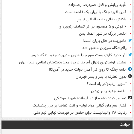
تأیید ربایش و قتل حمیدرضا رجب‌زاده
فارن افرز: جنگ با ایران یک فاجعه است
واکنش بقائی به خیالبافی ترامپ
۶ فوتی و ۵ مصدوم بر اثر تصادف زنجیره‌ای
انفجار بزرگ در شهر المخا یمن
ماموریت در حال پایان است!
پالایشگاه سیزران منفجر شد
اثر جدید کارتونیست سوری با عنوان مدیریت جدید تنگه هرمز
هشدار ارشدترین ژنرال آمریکا درباره محدودیت‌های نظامی علیه ایران
ادامه جنگ تا روی کار آمدن دولت جدید در آمریکا!
بدون تعارف با پدر و پسر قهرمان
"سوپر ال‌نینو"در راه است؟
مقصد جدید پسر زیدان
تصاویر دیده‌ نشده از دو فرمانده شهید موشکی
فشار هم‌زمان گرانی مواد اولیه و افت تقاضا بر بازار پلاستیک
رقابت ۲۸ والیبالیست برای حضور در فهرست نهایی تیم ملی
حوادث