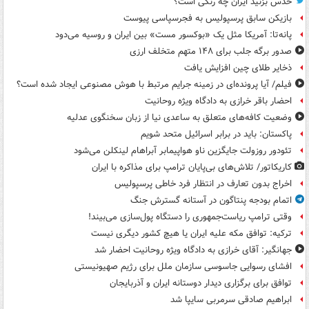
حدس بزنید ایران چه رنگی است؟
بازیکن سابق پرسپولیس به فجرسپاسی پیوست
پانه‌تا: آمریکا مثل یک «بوکسور مست» بین ایران و روسیه می‌دود
صدور برگه جلب برای ۱۴۸ متهم متخلف ارزی
ذخایر طلای چین افزایش یافت
فیلم/ آیا پرونده‌ای در زمینه جرایم مرتبط با هوش مصنوعی ایجاد شده است؟
احضار باقر خرازی به دادگاه ویژه روحانیت
وضعیت کافه‌های متعلق به ساعدی نیا از زبان سخنگوی عدلیه
پاکستان: باید در برابر اسرائیل متحد شویم
تئودور روزولت جایگزین ناو هواپیمابر آبراهام لینکلن می‌شود
کاریکاتور/ تلاش‌های بی‌پایان ترامپ برای مذاکره با ایران
اخراج بدون تعارف در انتظار فرد خاطی پرسپولیس
اتمام بودجه پنتاگون در آستانه گسترش جنگ
وقتی ترامپ ریاست‌جمهوری را دستگاه پول‌سازی می‌بیند!
ترکیه: توافق مکه علیه ایران یا هیچ کشور دیگری نیست
جهانگیر: آقای خرازی به دادگاه ویژه روحانیت احضار شد
افشای رسوایی جاسوسی سازمان ملل برای رژیم صهیونیستی
توافق برای برگزاری دیدار دوستانه ایران و آذربایجان
ابراهیم صادقی سرمربی سایپا شد