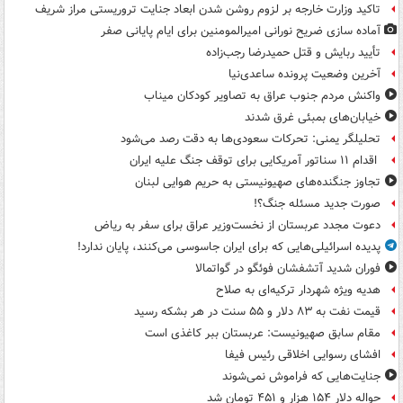
تاکید وزارت خارجه بر لزوم روشن شدن ابعاد جنایت تروریستی مراز شریف
آماده سازی ضریح نورانی امیرالمومنین برای ایام پایانی صفر
تأیید ربایش و قتل حمیدرضا رجب‌زاده
آخرین وضعیت پرونده ساعدی‌نیا
واکنش مردم جنوب عراق به تصاویر کودکان میناب
خیابان‌های بمبئی غرق شدند
تحلیلگر یمنی: تحرکات سعودی‌ها به دقت رصد می‌شود
اقدام ۱۱ سناتور آمریکایی برای توقف جنگ علیه ایران
تجاوز جنگنده‌های صهیونیستی به حریم هوایی لبنان
صورت جدید مسئله جنگ؟!
دعوت مجدد عربستان از نخست‌وزیر عراق برای سفر به ریاض
پدیده اسرائیلی‌هایی که برای ایران جاسوسی می‌کنند، پایان ندارد!
فوران شدید آتشفشان فوئگو در گواتمالا
هدیه ویژه شهردار ترکیه‌ای به صلاح
قیمت نفت به ۸۳ دلار و ۵۵ سنت در هر بشکه رسید
مقام سابق صهیونیست: عربستان ببر کاغذی است
افشای رسوایی اخلاقی رئیس فیفا
جنایت‌هایی که فراموش نمی‌شوند
حواله دلار ۱۵۴ هزار و ۴۵۱ تومان شد