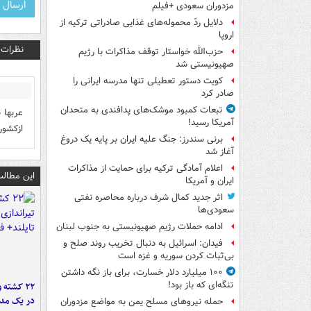
مزدوران سعودی +فیلم
دلایل ردّ محموله‌های غذایی صادراتی ترکیه از
اروپا
نظرات
حزب‌الله خواستار توقف مذاکرات با رژیم
صهیونیستی شد
کویت دستور تعطیلی تنها مدرسه ایرانی را
صادر کرد
تبعات کمبود موشک‌های پدافندی به متحدان
عربها 
آمریکا رسید!
ازکشور
برنی سندرز: جنگ علیه ایران بر پایه یک دروغ
آغاز شد
اعلام آمادگی ترکیه برای حمایت از مذاکرات
این مطالب
ایران و آمریکا
اثر جدید کمال شرف درباره محاصره نفتی
سعودی‌ها
ادامه حملات رژیم صهیونیستی به جنوب لبنان
فیدان: اسرائیل به دنبال تخریب روند صلح و
بی‌ثبات کردن سوریه و غزه است
۱۰۰ میلیارد دلار خسارت، برای باز نگه داشتن
تنگه‌ای که باز بود!
۲۲ کشته 
در یک مدر
حمله نیروهای مسلح یمن به مواضع مزدوران