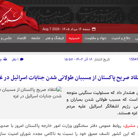
جمعه ۱۶ مرداد ۱۴۰۵ -
Aug 7 2026
ی
دفاع و امنیت
جهاد و مقاومت
حسینیه
فرهنگ و هنر
جامعه
اقتصاد
عکس و ف
1554
تاریخ انتشار:
۱۸ آذر ۱۴۰۲ - ۱۵:۵۷
۱ نظر
چ
قاد صریح پاکستان از مسببان طولانی شدن جنایات اسرائیل در غ
 هشدار داد که مسئولیت سنگینی متوجه
است که مسبب طولانی شدن بمباران و
ی رژیم اشغالگر اسرائیل علیه مردم
 غزه هستند.
ش مشرق
، روابط عمومی دفتر سخنگوی وزارت امور خارجه پاکستان امروز با صدور ب
د که این کشور تاسف عمیق خود را نسبت به ناکامی مجدد شورای امنیت ساز