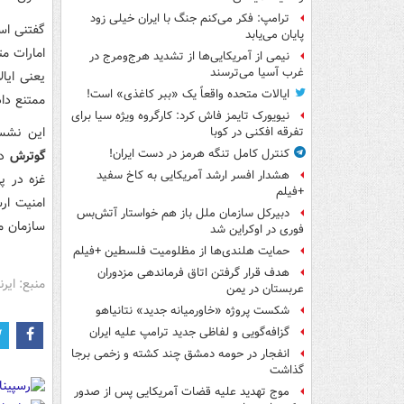
ترامپ: فکر می‌کنم جنگ با ایران خیلی زود
گفتنی اس
پایان می‌یابد
نیمی از آمریکایی‌ها از تشدید هرج‌ومرج در
غرب آسیا می‌ترسند
یعنی ایا
ایالات متحده واقعاً یک «ببر کاغذی» است!
ممتنع داد
نیویورک تایمز فاش کرد: کارگروه ویژه سیا برای
این نشست ا
تفرقه افکنی در کوبا
کنترل کامل تنگه هرمز در دست ایران!
گوترش
دب
هشدار افسر ارشد آمریکایی به کاخ سفید
+فیلم
دبیرکل سازمان ملل باز هم خواستار آتش‌بس
سازمان مل
فوری در اوکراین شد
حمایت هلندی‌ها از مظلومیت فلسطین +فیلم
هدف قرار گرفتن اتاق‌ فرماندهی مزدوران
منبع: ایرنا
عربستان در یمن
شکست پروژه «خاورمیانه جدید» نتانیاهو
گزافه‌گویی و لفاظی جدید ترامپ علیه ایران
انفجار در حومه دمشق چند کشته و زخمی برجا
گذاشت
موج تهدید علیه قضات آمریکایی پس از صدور