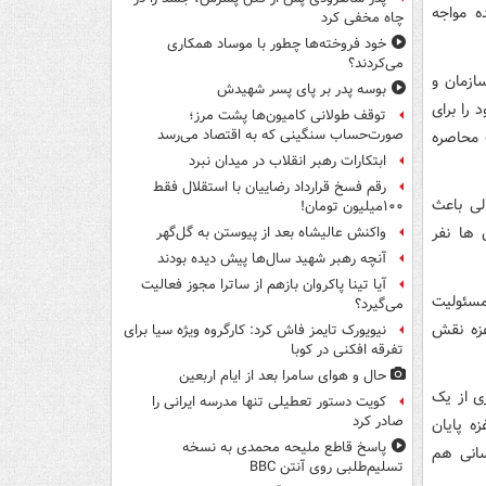
ه مواجه
چاه مخفی کرد
خود فروخته‌ها چطور با موساد همکاری
می‌کردند؟
ملل به ماده ۹۹ منشور این سازمان و
بوسه‌ پدر بر پای پسر شهیدش
را برای
توقف طولانی کامیون‌ها پشت مرز؛
صورت‌حساب سنگینی که به اقتصاد می‌رسد
 محاصره
ابتکارات رهبر انقلاب در میدان نبرد
رقم فسخ قرارداد رضاییان با استقلال فقط
لی باعث
۱۰۰میلیون تومان!
 ها نفر
واکنش عالیشاه بعد از پیوستن به گل‌گهر
آنچه رهبر شهید سال‌ها پیش دیده بودند
آیا تینا پاکروان بازهم از ساترا مجوز فعالیت
مسئولیت
می‌گیرد؟
غزه نقش
نیویورک تایمز فاش کرد: کارگروه ویژه سیا برای
تفرقه افکنی در کوبا
حال و هوای سامرا بعد از ایام اربعین
ی از یک
کویت دستور تعطیلی تنها مدرسه ایرانی را
صادر کرد
ه پایان
پاسخ قاطع ملیحه محمدی به نسخه
سانی هم
تسلیم‌طلبی روی آنتن BBC