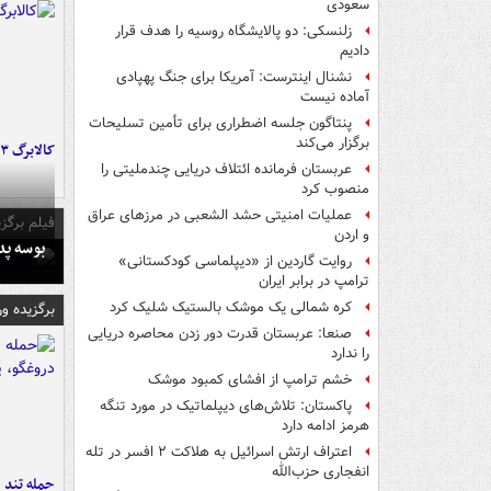
سعودی
زلنسکی: دو پالایشگاه روسیه را هدف قرار
دادیم
نشنال اینترست: آمریکا برای جنگ پهپادی
آماده نیست
پنتاگون جلسه اضطراری برای تأمین تسلیحات
برگزار می‌کند
کالابرگ ۳ گروه شارژ شد
عربستان فرمانده ائتلاف دریایی چندملیتی را
منصوب کرد
عملیات امنیتی حشد الشعبی در مرزهای عراق
فیلم برگزی
و اردن
بوسه‌ پ
روایت گاردین از «دیپلماسی کودکستانی»
ترامپ در برابر ایران
کره شمالی یک موشک بالستیک شلیک کرد
برگزیده و
صنعا: عربستان قدرت دور زدن محاصره دریایی
را ندارد
خشم ترامپ از افشای کمبود موشک
پاکستان: تلاش‌های دیپلماتیک در مورد تنگه
هرمز ادامه دارد
اعتراف ارتش اسرائیل به هلاکت ۲ افسر در تله
انفجاری حزب‌الله
حمله تند ف