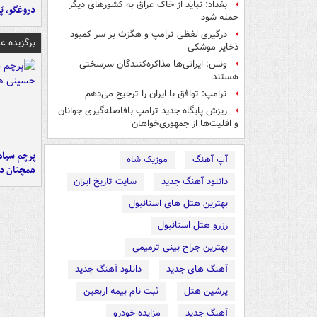
بغداد: نباید از خاک عراق به کشورهای دیگر
دروغگو، پَ
حمله شود
درگیری لفظی ترامپ و هگزث بر سر کمبود
برگزیده 
ذخایر موشکی
ونس: ایرانی‌ها مذاکره‌کنندگان سرسختی
هستند
ترامپ: توافق با ایران را ترجیح می‌دهم
ریزش پایگاه جدید ترامپ بافاصله‌گیری جوانان
و اقلیت‌ها از جمهوری‌خواهان
پرچم سیاه
آپ آهنگ
موزیک شاه
همچنان در
دانلود آهنگ جدید
سایت تاریخ ایران
بهترین هتل های استانبول
رزرو هتل استانبول
بهترین جراح بینی ترمیمی
آهنگ های جدید
دانلود آهنگ جدید
پرشین هتل
ثبت نام بیمه اربعین
آهنگ جدید
مزایده خودرو