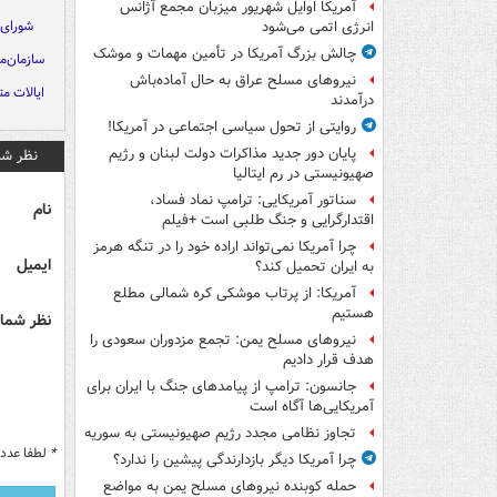
آمریکا اوایل شهریور میزبان مجمع آژانس
شورای 
انرژی اتمی می‌شود
چالش بزرگ آمریکا در تأمین مهمات و موشک
سازمان‌م
نیروهای مسلح عراق به حال آماده‌باش
ایالات مت
درآمدند
روایتی از تحول سیاسی اجتماعی در آمریکا!
پایان دور جدید مذاکرات دولت لبنان و رژیم
نظر شم
صهیونیستی در رم ایتالیا
سناتور آمریکایی: ترامپ نماد فساد،
نام
اقتدارگرایی و جنگ طلبی است +فیلم
چرا آمریکا نمی‌تواند اراده خود را در تنگه هرمز
ایمیل
به ایران تحمیل کند؟
آمریکا: از پرتاب موشکی کره شمالی مطلع
هستیم
نظر شما 
نیروهای مسلح یمن: تجمع مزدوران سعودی را
هدف قرار دادیم
جانسون: ترامپ از پیامدهای جنگ با ایران برای
آمریکایی‌ها آگاه است
تجاوز نظامی مجدد رژیم صهیونیستی به سوریه
*
لطفا عدد م
چرا آمریکا دیگر بازدارندگی پیشین را ندارد؟
حمله کوبنده نیروهای مسلح یمن به مواضع