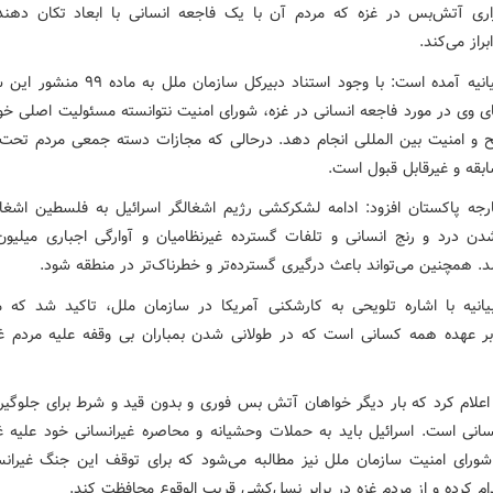
راری آتش‌بس در غزه که مردم آن با یک فاجعه انسانی با ابعاد تکان دهند
راز می‌کند.
در این بیانیه آمده است: با وجود استناد دبیرکل سازمان 
 وی در مورد فاجعه انسانی در غزه، شورای امنیت نتوانسته مسئولیت اصلی خود 
و امنیت بین المللی انجام دهد. درحالی که مجازات دسته جمعی مردم تحت
ابقه و غیرقابل قبول است.
رجه پاکستان افزود: ادامه لشکرکشی رژیم اشغالگر اسرائیل به فلسطین اشغا
دن درد و رنج انسانی و تلفات گسترده غیرنظامیان و آوارگی اجباری میلیون
. همچنین می‌تواند باعث درگیری گسترده‌تر و خطرناک‌تر در منطقه شود.
یانیه با اشاره تلویحی به کارشکنی آمریکا در سازمان ملل، تاکید شد که 
ر عهده همه کسانی است که در طولانی شدن بمباران بی وقفه علیه مردم 
اعلام کرد که بار دیگر خواهان آتش بس فوری و بدون قید و شرط برای جلوگیر
سانی است. اسرائیل باید به حملات وحشیانه و محاصره غیرانسانی خود علیه غز
شورای امنیت سازمان ملل نیز مطالبه می‌شود که برای توقف این جنگ غیران
ام کرده و از مردم غزه در برابر نسل‌کشی قریب الوقوع محافظت کند.