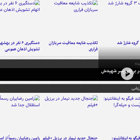
تکذیب شایعه معافیت سربازان
دستگیری ۶ نفر در به
فراری
تشویش اذهان عمومی
ده
در بر پای پسر شهیدش
رزشی
یگو به اینفانتینو:
جنجال جدید نیمار در برزیل +فیلم
رامین رضاییان رسماً از اس