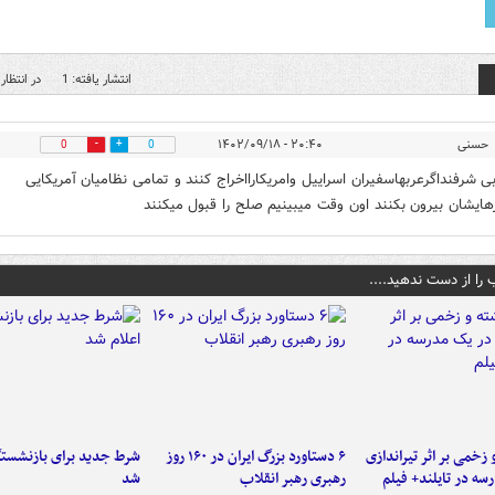
انتشار یافته: 1
در انتظار 
حسنی
۲۰:۴۰ - ۱۴۰۲/۰۹/۱۸
0
0
بی شرفنداگرعربهاسفیران اسراییل وامریکارااخراج کنند و تمامی نظامیان آمریکایی
هایشان بیرون بکنند اون وقت میبینیم صلح را قبول میکنند
 را از دست ندهید....
و زخمی بر اثر تیراندازی
۶ دستاورد بزرگ ایران در ۱۶۰ روز
شرط جدید برای بازنشستگ
سه در تایلند+ فیلم
رهبری رهبر انقلاب
شد