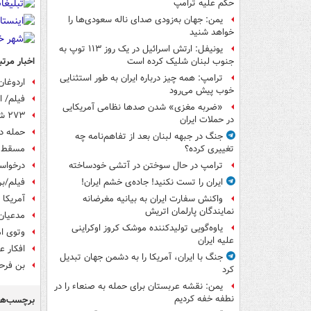
حکم علیه ترامپ
یمن: جهان به‌زودی صدای ناله سعودی‌ها را
خواهد شنید
یونیفل: ارتش اسرائیل در یک روز ۱۱۳ توپ به
اخبار مرتب
جنوب لبنان شلیک کرده است
ترامپ: همه چیز درباره ایران به طور استثنایی
اردوغان
خوب پیش می‌رود
فیلم/ ا
«ضربه مغزی» شدن صدها نظامی آمریکایی
۲۷۳ شهید و ۳۷۰۰ مورد بازداشت در کرانه باختری در ۶۳ روز
در حملات ایران
حمله دو
جنگ در جبهه لبنان بعد از تفاهم‌نامه چه
مسقط: آ
تغییری کرده؟
درخواست
ترامپ در حال سوختن در آتشی خودساخته
فیلم/بر
ایران را تست نکنید! جاده‌ی خشم ایران!
آمریکا ۱۴۰۰۰ گلوله تانک برای صهیونیست‌ها ارسال کرد
واکنش سفارت ایران به بیانیه مغرضانه
نمایندگان پارلمان اتریش
مدعیان
یاوه‌گویی تولیدکننده موشک کروز اوکراینی
وتوی ام
علیه ایران
افکار ع
جنگ با ایران، آمریکا را به دشمن جهان تبدیل
بن فرحا
کرد
یمن: نقشه عربستان برای حمله به صنعاء را در
نطفه خفه کردیم
برچسب‌ها