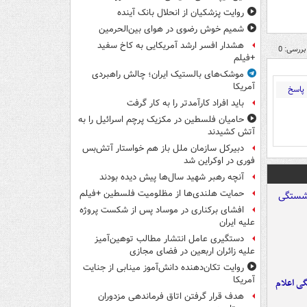
روایت پزشکیان از انحلال بانک آینده
شمیم خوش رضوی در هوای بین‌الحرمین
هشدار افسر ارشد آمریکایی به کاخ سفید
بررسی: 0
+فیلم
موشک‌های بالستیک ایران؛ چالش راهبردی
آمریکا
پاسخ
باید افراد کارآمدتر را به کار گرفت
حامیان فلسطین در مکزیک پرچم اسرائیل را به
آتش کشیدند
دبیرکل سازمان ملل باز هم خواستار آتش‌بس
فوری در اوکراین شد
آنچه رهبر شهید سال‌ها پیش دیده بودند
حمایت هلندی‌ها از مظلومیت فلسطین +فیلم
افشای برکناری در موساد پس از شکست پروژه
علیه ایران
دستگیری عامل انتشار مطالب توهین‌آمیز
علیه زائران اربعین در فضای مجازی
روایت تکان‌دهنده دانش‌آموز مینابی از جنایت
آمریکا
ی اعلام
هدف قرار گرفتن اتاق‌ فرماندهی مزدوران