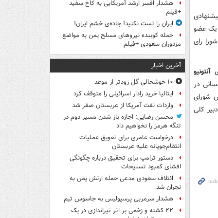
هشدار افسر ارشد آمریکایی به کاخ سفید
+فیلم
یشنهادی
ایران را تست نکنید! جاده‌ی خشم ایران!
نیت ۱۳ عضو رای موافق، یک عضو
حمله کوبنده نیروهای مسلح یمن به مواضع
ورا رای
مزدوران سعودی +فیلم
آخرین اخبار
آنتونیو
۱۰ خوشحالی گل زودتر از موعد
سانی در
ایتالیا خرید رادار اسرائیلی را متوقف کرد
ن ملل به رئیس شورای
واردات نفت آمریکا از عربستان صفر شد
زمانی که در سال ۲۰۱۷ به سمت دبیر کلی
محسن رضایی: اجازه باز شدن مسیر دوم در
تنگه هرمز را نخواهیم داد
درخواست عامری برای تعویق عملیات
انتقام‌جویانه علیه عربستان
دستور ترامپ برای تحقیق درباره چگونگی
افشای کمبود تسلیحات
ائتلاف سعودی مدعی حمله ارتش یمن به
نجران شد
هشدار سرمربی پرسپولیس به جاسوس تیم
۲۲ کشته و زخمی بر اثر تیراندازی در یک