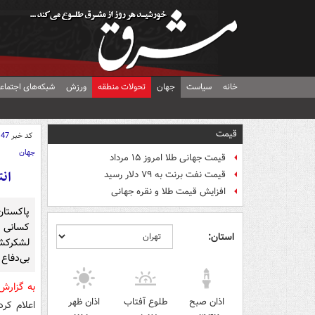
خانه
سیاست
جهان
تحولات منطقه
ورزش
شبکه‌های اجتماع
قیمت
کد خبر
147
جهان
قیمت جهانی طلا امروز ۱۵ مرداد
انت
قیمت نفت برنت به ۷۹ دلار رسید
افزایش قیمت طلا و نقره جهانی
پاکستان
کسانی 
استان:
لشکرکش
بی‌دفاع
به گزار
اذان صبح
طلوع آفتاب
اذان ظهر
اعلام کر