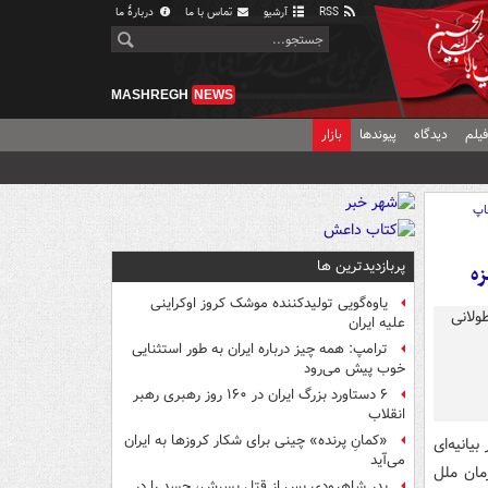
RSS
آرشیو
تماس با ما
دربارهٔ ما
MASHREGH
NEWS
یلم
دیدگاه
پیوندها
بازار
اپ
پربازدیدترین ها
زه
یاوه‌گویی تولیدکننده موشک کروز اوکراینی
علیه ایران
ترامپ: همه چیز درباره ایران به طور استثنایی
خوب پیش می‌رود
۶ دستاورد بزرگ ایران در ۱۶۰ روز رهبری رهبر
انقلاب
«کمانِ پرنده» چینی برای شکار کروزها به ایران
یانیه‌ای
می‌آید
مان ملل
پدر شاهرودی پس از قتل پسرش، جسد را در