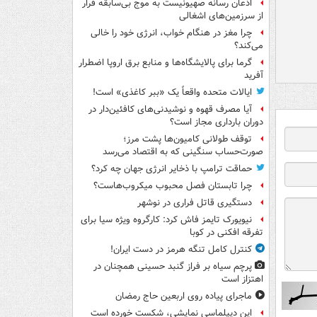
اذعان رسانه صهیونیست به موج بی‌سابقه فرار
از سرزمین‌های اشغالی
چرا مغز در هنگام خواب، انرژی خود را خالی
می‌کند؟
گرما برای پالایشگاه‌ها و منابع برق اروپا اضطرار
آفرید
ایالات متحده واقعاً یک «ببر کاغذی» است!
آیا مصرف قهوه و نوشیدنی‌های کافئین‌دار در
دوران بارداری مجاز است؟
توقف طولانی کامیون‌ها پشت مرز؛
صورت‌حساب سنگینی که به اقتصاد می‌رسد
حماقت ترامپ با ذخایر انرژی جهان چه کرد؟
چرا تابستان فصل محبوب میکروب‌هاست؟
دستگیری قاتل فراری در نوشهر
نیویورک تایمز فاش کرد: کارگروه ویژه سیا برای
تفرقه افکنی در کوبا
کنترل کامل تنگه هرمز در دست ایران!
پرچم سیاه بر فراز گنبد حسینی همچنان در
اهتزاز است
ماجرای پیاده روی اربعین حاج رمضان
این دیپلماسی نمایشی، شکست خورده است