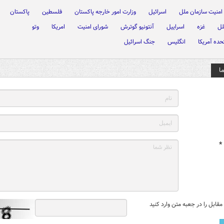
امنیت سازمان ملل
اسرائیل
وزارت امور خارجه پاکستان
فلسطین
پاکستان
لل
غزه
اسراییل
آنتونیو گوترش
شورای امنیت
امریکا
وتو
حده آمریکا
انگلیس
جنگ اسرائیل
ا
*
قابل را در جعبه متن وارد کنید