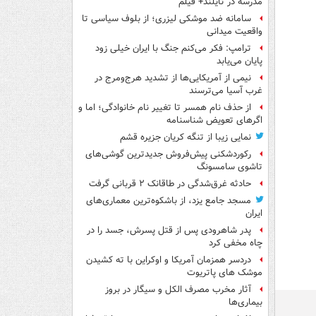
مدرسه در تایلند+ فیلم
سامانه ضد موشکی لیزری؛ از بلوف سیاسی تا
واقعیت میدانی
ترامپ: فکر می‌کنم جنگ با ایران خیلی زود
پایان می‌یابد
نیمی از آمریکایی‌ها از تشدید هرج‌ومرج در
غرب آسیا می‌ترسند
از حذف نام همسر تا تغییر نام خانوادگی؛ اما و
اگرهای تعویض شناسنامه
نمایی زیبا از تنگه کریان جزیره قشم
رکوردشکنی پیش‌فروش جدیدترین گوشی‌های
تاشوی سامسونگ
حادثه غرق‌شدگی در طاقانک ۲ قربانی گرفت
مسجد جامع یزد، از باشکوه‌ترین معماری‌های
ایران
پدر شاهرودی پس از قتل پسرش، جسد را در
چاه مخفی کرد
دردسر همزمان آمریکا و اوکراین با ته کشیدن
موشک های پاتریوت
آثار مخرب مصرف الکل و سیگار در بروز
بیماری‌ها