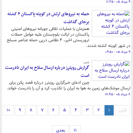
۹ مرداد ۰۵ - ۱۱:۲۵
حمله به نیروهای ارتش در کویته پاکستان ۴ کشته
برجای گذاشت
همزمان با عملیات تلافی جویانه نیروهای امنیتی
پاکستان در ایالت بلوچستان علیه عوامل حملات
تروریستی اخیر، ۴ نظامی درپی حمله عناصر مسلح
در شهر کویته کشته شدند.
۹ مرداد ۰۵ - ۰۹:۵۰
چین :
گزارش رویترز درباره ارسال سلاح به ایران نادرست
است
چین ادعای خبرگزاری رویترز درباره قصد پکن برای
ارسال موشک‌های زمین به هوا به ایران را تکذیب کرد و آن را نادرست خواند.
۸ مرداد ۰۵ - ۱۸:۴۵
قبلی
۱
۲
۳
۴
۵
۶
۷
۸
۹
۱۰
۱۱
بعدی