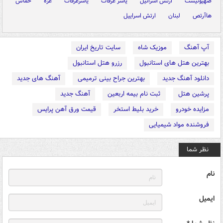
صهیونیست
ارتش اسرائیل
یاسر عرفات
یاسرعرفات
غزه
حماس
هاآرتص
لبنان
ارتش اسراییل
آپ آهنگ
موزیک شاه
سایت تاریخ ایران
بهترین هتل های استانبول
رزرو هتل استانبول
دانلود آهنگ جدید
بهترین جراح بینی ترمیمی
آهنگ های جدید
پرشین هتل
ثبت نام بیمه اربعین
آهنگ جدید
مزایده خودرو
خرید بلیط استخر
قیمت ورق آهن پرایس
فروشنده مواد شیمیایی
نظر شما
نام
ایمیل