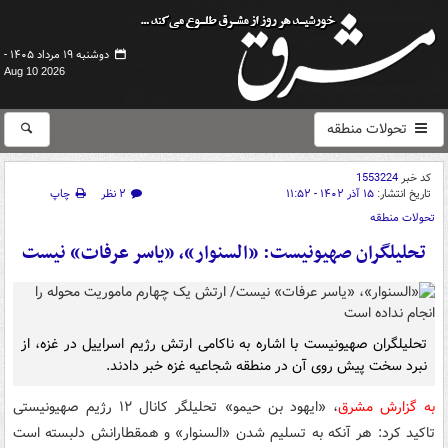
دوشنبه ۱۹ مرداد ۱۴۰۵ -
Aug 10 2026
تحولات منطقه
کد خبر
1553224
تاریخ انتشار:
۱۵ آذر ۱۴۰۲ - ۱۱:۵۲
۲ نظر
چاپ
تحولات منطقه
تحلیلگران صهیونیست: «السنوار»، «یاسر عرفات» نیست
تحلیلگران صهیونیست با اشاره به ناکامی ارتش رژیم اسراییل در غزه، از
نبرد سخت پیش روی آن در منطقه شجاعیه غزه خبر دادند.
به گزارش مشرق
، «ایهود بن حیمو» تحلیلگر کانال ۱۲ رژیم صهیونیستی
تاکید کرد: هر آنکه به تسلیم شدن «السنوار» و همقطارانش دلبسته است