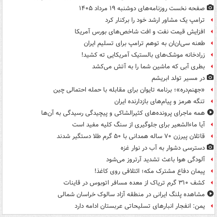
صفحه نخست روزنامه‌های دوشنبه ۱۹ مرداد ۱۴۰۵
ترامپ یک مشاور ارشد خود را برکنار کرد
افزایش قیمت نفت و افت شاخص‌های بورس آمریکا
طعنه سی‌ان‌ان به توهم ترامپ برای تسلیم ایران
زرادخانه موشک‌های بالستیک آمریکایی ته کشید!
بطری آبی که ماشین شما را به آتش می‌کشد
در مسیر تولد ابریشم
«جهنم‌دره»؛ برنامه تایوان برای مقابله با حمله احتمالی چین
تنگه هرمز و پیام‌های بازدارنده ایران
همه ماجرای پرونده‌های کثیرالشاکی و پیچیدگی رسیدگی به آن‌ها
آیا ماءالشعیر برای جلوگیری از سنگ کلیه مفید است
قاتلان پیرزن ۷۰ ساله همدانی با ۵۰ گرم طلا دستگیر شدند
دسترسی دشوار به آب در نوار غزه
آلودگی هوا باعث تشدید آرتروز می‌شود
پیمان دفاع مشترک مکه؛ ائتلافی روی کاغذ!
کشف ۳۱۰ گرم تریاک از معده مسافر اتوبوس در قاینات
مشاهده پلنگ ایرانی در منطقه آزاد سالوک خراسان شمالی
یمن: انفجار انبارهای تسلیحاتی عربستان ادامه دارد