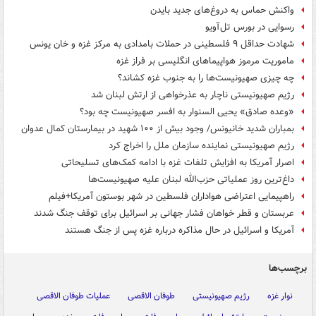
واکنش حماس به دروغ‌های جدید بایدن
رسوایی در بورس تل آویو
شهادت حداقل ۹ فلسطینی در حملات بامدادی به مرکز غزه و خان یونس
ماموریت مرموز هواپیماهای انگلیسی بر فراز غزه
چه چیزی صهیونیست‌ها را به جنوب غزه کشاند؟
رژیم صهیونیستی ناچار به عذرخواهی از ارتش لبنان شد
«وعده صادق» یحیی السنوار به افسر صهیونیست چه بود؟
بمباران شدید خانیونس/ وجود بیش از ۱۰۰ شهید در بیمارستان کمال عدوان
رژیم صهیونیستی نماینده سازمان ملل را اخراج کرد
اصرار آمریکا به افزایش تلفات غزه با ادامه کمک‌های تسلیحاتی
داغ‌ترین روز عملیاتی حزب‌الله لبنان علیه صهیونیست‌ها
راهپیمایی اعتراضی هواداران فلسطین در شهر بوستون آمریکا+فیلم
عربستان و قطر خواهان فشار جهانی بر اسرائیل برای توقف جنگ شدند
آمریکا و اسرائیل در حال مذاکره درباره غزه پس از جنگ هستند
برچسب‌ها
نوار غزه
رژیم صهیونیستی
طوفان الاقصی
عملیات طوفان الاقصی