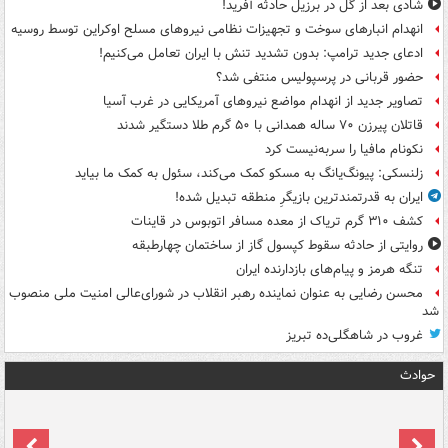
شادی بعد از گل در برزیل حادثه آفرید!
انهدام انبارهای سوخت و تجهیزات نظامی نیروهای مسلح اوکراین توسط روسیه
ادعای جدید ترامپ: بدون تشدید تنش با ایران تعامل می‌کنیم!
حضور قربانی در پرسپولیس منتفی شد؟
تصاویر جدید از انهدام مواضع نیروهای آمریکایی در غرب آسیا
قاتلان پیرزن ۷۰ ساله همدانی با ۵۰ گرم طلا دستگیر شدند
نکونام مافیا را سربه‌نیست کرد
زلنسکی: پیونگ‌یانگ به مسکو کمک می‌کند، سئول به کمک ما بیاید
ایران به قدرتمندترین بازیگرِ منطقه تبدیل شده!
کشف ۳۱۰ گرم تریاک از معده مسافر اتوبوس در قاینات
روایتی از حادثه سقوط کپسول گاز از ساختمان چهارطبقه
تنگه هرمز و پیام‌های بازدارنده ایران
محسن رضایی به عنوان نماینده رهبر انقلاب در شورای‌عالی امنیت ملی منصوب
شد
غروب در شاهگلی‌ده تبریز
حوادث