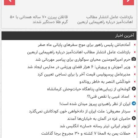
ک
بازداشت عامل انتشار مطالب
قاتلان پیرزن ۷۰ ساله همدانی با ۵۰
اهانت‌آمیز درباره راهپیمایی اربعین
گرم طلا دستگیر شدند
ات
آخرین اخبار
آماده‌باش پلیس راهور برای موج سفرهای پایانی ماه صفر
بازداشت عامل انتشار مطالب اهانت‌آمیز درباره راهپیمایی اربعین
حرم امیرالمومنین محیای سوگواری برای پیامبر مهربانی شد
وزیر آموزش و پرورش: ۶ هزار فضای ورزشی در مدارس ایجاد شد
مدیرعامل پرسپولیس قیمت آخر را برای نساجی تعیین کرد
خودکُشی النصر به خاطر رونالدو
گوشه‌ای از زیبایی‌های پناهگاه‌ حیات‌وحش کرمانشاه
امداد غیبی یا نقص فنی!؟
ایران از نظر راهبردی پیروز میدان شده است!
سردار معروفی: ملت ایران از دادخواهی خون کودکانش نمی‌گذرد
حامیان غزه در آلمان به خیابان‌ها آمدند
لژیونر ایرانی تیتر رسانه «سان» انگلیس شد
حملات یمن به المخا ۷ کشته و ۳۰ مجروح برجا گذاشت