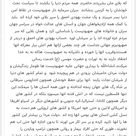
که بلای جان بشریتند.حاضرند همه مردم دنیا را بکشند تا سیاست نحث
خودشان را به کرسی بنشانند .سران سرمایه دار صهیونیست در نقاط امن
دنیا بسر میبرند و یک مشت یهودی احمق را سپر بلای خود کرده اند .باید
با کمک همه ازادیخواهان جهان و انسان های عدالت خواه در سراسر جهان
سران و خانواده های صهیونیست را شناسایی کرد و همان بلایی که سر
مردم غزه اورده اند را بر سرشان اورد .حساب یهودی های احمق و دربدر از
صهیونیزم جهانی جداست هر چند بعضی ازانها هم اتش بیار معرکه انها
هستندوفریب انها را خورده و ناشیانه به صهیونیست هاکه نه به خدا
اعتقاد دارند نه به تورات و حضرت موسی (ع) خدمت رسانی
میکنند.انشاءالله با بیداری جهانی علیه صهیونیست ها طومار زندگیشان و
دولت مردان حامیشان بزودی در هم پیچیده شود .و تمام کشور های دنیا
از شرشان نجات یابند .انها برای حفظ خودشان همچون اختاپوس سرطانی
بر شاه رگ های جهان پنجه انداخته و خون همه انسان ها را میمکند.این
تنها فلسطین نیست که در اتش فتنه انها میسوزد بلکه در کشور های
دیگر همچون کانادا، استرالیا،کره جنوبی،و کشورهای دیگر در اسیاو افریقا
و امریکای لاتین و حتی خود امریکا و کشور های اروپایی هم دست به
نسل کشی انسان های بومی انها زده اند .دولت مردا ن بیشتر این کشور
ها را انها تایید کرده و بر سر کار می اورند تا بدون اجازه انها حتی اب هم
نخورند، طوری که حتی افراد بیمار و روانی همچون ترامپ وبایدن را
بعنوان رئیس جمهور انتخاب کرده و چون عروسک خیمه شب بازی انها را