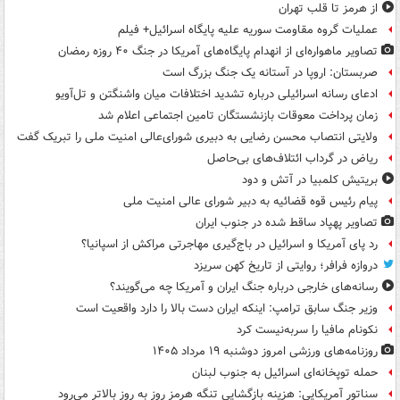
از هرمز تا قلب تهران
عملیات گروه مقاومت سوریه علیه پایگاه اسرائیل+ فیلم
تصاویر ماهواره‌ای از انهدام پایگاه‌های آمریکا در جنگ ۴۰ روزه رمضان
صربستان: اروپا در آستانه یک جنگ بزرگ است
ادعای رسانه اسرائیلی درباره تشدید اختلافات میان واشنگتن و تل‌آویو
زمان پرداخت معوقات بازنشستگان تامین اجتماعی اعلام شد
ولایتی انتصاب محسن رضایی به دبیری شورای‌عالی امنیت ملی را تبریک گفت
ریاض در گرداب ائتلاف‌های بی‌حاصل
بریتیش کلمبیا در آتش و دود
پیام رئیس قوه قضائیه به دبیر شورای عالی امنیت ملی
تصاویر پهپاد ساقط شده در جنوب ایران
رد پای آمریکا و اسرائیل در باج‌گیری مهاجرتی مراکش از اسپانیا؟
دروازه فرافر؛ روایتی از تاریخ کهن سریزد
رسانه‌های خارجی درباره جنگ ایران و آمریکا چه می‌گویند؟
وزیر جنگ سابق ترامپ: اینکه ایران دست بالا را دارد واقعیت است
نکونام مافیا را سربه‌نیست کرد
روزنامه‌های ورزشی امروز دوشنبه ۱۹ مرداد ۱۴۰۵
حمله توپخانه‌ای اسرائیل به جنوب لبنان
سناتور آمریکایی: هزینه بازگشایی تنگه هرمز روز به روز بالاتر می‌رود