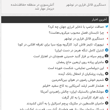
دستگیری قاتل فراری در نوشهر
آتش‌سوزی در منطقه حفاظت‌شده
دیزمار مهار شد
مص
آخرین اخبار
حماقت ترامپ با ذخایر انرژی جهان چه کرد؟
چرا تابستان فصل محبوب میکروب‌هاست؟
دستگیری قاتل فراری در نوشهر
نیویورک تایمز فاش کرد: کارگروه ویژه سیا برای تفرقه افکنی در کوبا
کنترل کامل تنگه هرمز در دست ایران!
پرچم سیاه بر فراز گنبد حسینی همچنان در اهتزاز است
ماجرای پیاده روی اربعین حاج رمضان
این دیپلماسی نمایشی، شکست خورده است
روایت پزشکیان از انحلال بانک آینده
شمیم خوش رضوی در هوای بین‌الحرمین
هشدار افسر ارشد آمریکایی به کاخ سفید +فیلم
موشک‌های بالستیک ایران؛ چالش راهبردی آمریکا
باید افراد کارآمدتر را به کار گرفت
حامیان فلسطین در مکزیک پرچم اسرائیل را به آتش کشیدند
دبیرکل سازمان ملل باز هم خواستار آتش‌بس فوری در اوکراین شد