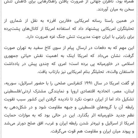
همراه بود، ناظران جهانی از ضرورت یافتن راهکارهایی برای کاهش تنش
سخن به میان آوردند.
در همین راستا رسانه امریکایی «فارین افرز» به نقل از شماری از
تحلیلگران امریکایی پیشنهاد داد که استفاده امریکا از کانال‌های پشت‌پرده
برای رایزنی با ایران جهت مدیریت تنش جنگ غزه ضرورت دارد.
این مهم که به دفعات در ارسال پیام از سوی کاخ سفید به تهران صورت
گرفت، نشان می‌داد که امریکا اینک به اهمیت نقش حیاتی جمهوری
اسلامی در خاورمیانه پی برده است؛ امری که چندی پیش در یادداشت
«استفان والت»، تحلیلگر بنام امریکایی نیز بازتاب یافت.
او گفت امریکا در سال ۱۹۹۱ کنفرانس صلحی را با حضور اسرائیل، سوریه،
لبنان، مصر، اتحادیه اقتصادی اروپا و نمایندگی مشترک اردنی/فلسطینی
تشکیل داد اما از ایران دعوت نکرد تا نادیده گرفتن این کشور سبب تقویت
رابطه آن با گروه‌های فلسطینی و جبهه مقاومت شود و در شکل‌دهی به
نظم جدید خاورمیانه اثر بگذارد. این در حالی بود که به موازات حمایت
امریکا از اسرائیل و تیره‌تر شدن رابطه ایران و غرب، افق صلح دورتر می‌شد
و پیوند میان ایران و مقاومت هم قوت می‌گرفت.