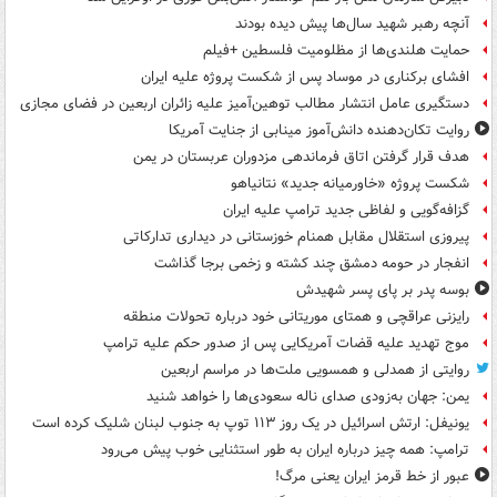
آنچه رهبر شهید سال‌ها پیش دیده بودند
حمایت هلندی‌ها از مظلومیت فلسطین +فیلم
افشای برکناری در موساد پس از شکست پروژه علیه ایران
دستگیری عامل انتشار مطالب توهین‌آمیز علیه زائران اربعین در فضای مجازی
روایت تکان‌دهنده دانش‌آموز مینابی از جنایت آمریکا
هدف قرار گرفتن اتاق‌ فرماندهی مزدوران عربستان در یمن
شکست پروژه «خاورمیانه جدید» نتانیاهو
گزافه‌گویی و لفاظی جدید ترامپ علیه ایران
پیروزی استقلال مقابل همنام خوزستانی در دیداری تدارکاتی
انفجار در حومه دمشق چند کشته و زخمی برجا گذاشت
بوسه‌ پدر بر پای پسر شهیدش
رایزنی عراقچی و همتای موریتانی خود درباره تحولات منطقه
موج تهدید علیه قضات آمریکایی پس از صدور حکم علیه ترامپ
روایتی از همدلی و همسویی ملت‌ها در مراسم اربعین
یمن: جهان به‌زودی صدای ناله سعودی‌ها را خواهد شنید
یونیفل: ارتش اسرائیل در یک روز ۱۱۳ توپ به جنوب لبنان شلیک کرده است
ترامپ: همه چیز درباره ایران به طور استثنایی خوب پیش می‌رود
عبور از خط قرمز ایران یعنی مرگ!