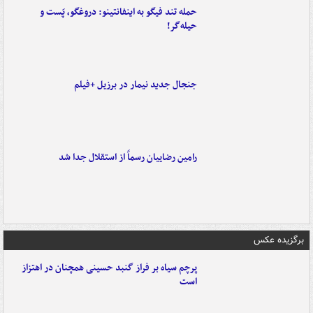
حمله تند فیگو به اینفانتینو: دروغگو، پَست‌ و
حیله‌گر!
جنجال جدید نیمار در برزیل +فیلم
رامین رضاییان رسماً از استقلال جدا شد
برگزیده عکس
پرچم سیاه بر فراز گنبد حسینی همچنان در اهتزاز
است