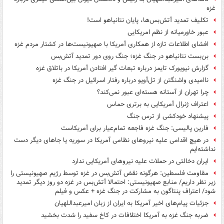
غزه
تکلیف تمدید آتش‌بس‌ها، پایان نتانیاهو است!
عبور خاورمیانه از نظم امریکایی
افشای اطلاعات تازه از همکاری آمریکا با صهیونیست‌ها در کشتار مردم غزه
بن‌بست نتانیاهو در جنگ غزه؛ جنگ روی دور تمدید آتش‌بس
گزارش نیویورک تایمز درباره تبعات گیر افتادن آمریکا در باتلاق غزه
ناامیدی واشنگتن از تل‌آویو درباره رفتار اسرائیل در جنگ غزه
چرا تهران از آستانه هسته‌ای عبور نمی‌کند؟
اعتراف ژنرال آمریکایی به برتری حماس
پیشنهاد خودکشی از ترس جنگ
فارین پالیسی: جنگ غزه فاجعه تمام‌عیار برای آمریکاست
در هیچ اقدامی علیه نیروهای نظامی آمریکا در سوریه یا جاهای دیگر دست
نداشته‌ایم
ایران دخالتی در حملات علیه نیروهای آمریکایی ندارد
مقاومت فلسطین: هرگونه نقض آتش‌بس در غزه توسط رژیم صهیونیستی را
زیر نظر داریم/ منابع صهیونیستی: احتمالا آتش‌بس در غزه دو روز دیگر تمدید
شود/ اعتراف پنتاگون به مشارکت در جنگ غزه + عکس و فیلم
جزئیات پیام‌های اخیر آمریکا به ایران از زبان امیرعبداللهیان
ضربه جنگ غزه به آمریکا اختلافات در کاخ سفید را شدت بخشید