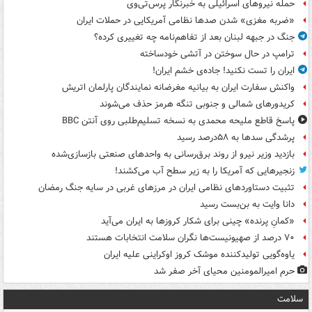
حمله نیروهای اسرائیلی به خبرنگار پرس‌تی‌وی
«ضربه مغزی» شدن صدها نظامی آمریکایی در حملات ایران
جنگ در جبهه لبنان بعد از تفاهم‌نامه چه تغییری کرده؟
ترامپ در حال سوختن در آتشی خودساخته
ایران را تست نکنید! جاده‌ی خشم ایران!
واکنش سفارت ایران به بیانیه مغرضانه نمایندگان پارلمان اتریش
کریدورهای شمالی و جنوبی تنگه هرمز حذف می‌شوند
پاسخ قاطع ملیحه محمدی به نسخه تسلیم‌طلبی روی آنتن BBC
پرشدگی سدها به ۵۸درصد رسید
بازدید وزیر نیرو از روند برق‌رسانی به واحدهای صنعتی بازسازی‌شده
زنجیرهایی که آمریکا را به زیر سطح آب می‌کشند!
تثبیت دستاوردهای نظامی ایران در مرزهای غربی در سایه جنگ رمضان
دانا وایت به بن‌بست رسید
«کمانِ پرنده» چینی برای شکار کروزها به ایران می‌آید
۷۰ درصد از صهیونیست‌ها نگران سلامت انتخابات هستند
یاوه‌گویی تولیدکننده موشک کروز اوکراینی علیه ایران
حرم امیرالمومنین محیای آخر صفر شد
سلامت