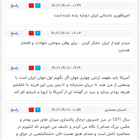
پاسخ
۰۱:۴۹ - ۱۴۰۲/۰۹/۰۸
3
4
امپراطوری باستانی ایران دوباره زنده شده است
پاسخ
۰۶:۰۳ - ۱۴۰۲/۰۹/۰۸
1
5
مردم غزه از ایران تشکر کردن . برای وطن سوختن شهادت و افتخار
هستن.
پاسخ
۰۹:۱۹ - ۱۴۰۲/۰۹/۰۸
5
3
آمریکا باید بفهمد ارتش چهارم جهان اگر نگویم اول جهان ایران است با
وسعتی از مرز هند تا دریای مدیترانه و تا یمن پس این فرزند نا خلفشو
هرچه زودتر بردارد و ببرد در گوشه ای از آمریکا یا اروپا و شرشو کم کند
پاسخ
احسان معتمدی
۱۰:۵۹ - ۱۴۰۲/۰۹/۰۸
4
2
سال 1371 در مرز خسروی درحال پاکسازی میدان های مین بودم و
عکس بزرگ صدام را نگاه می کردم و تاسف می خوردم که کشورم در
محاصره کامل است و صدام هنوز هست الان حشدالشعبی در عراق و