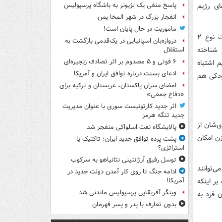
ای رژیم
پاسخ منفی یک لژیونر به باشگاه پرسپولیس
انفجار بزرگ در شهر المخا یمن
ماموریت در حال پایان است!
بررسی‌ها نشان می‌دهد حدود ۹۰ درصد از مبتلایان به دیابت را افراد مبتلا به دیابت نوع ۲
دروازه‌بان اسپانیایی در یک‌قدمی بازگشت به
بزرگسالی شناخته
استقلال
۶ فوتی و ۵ مصدوم بر اثر تصادف زنجیره‌ای
 اشتباه
ادعای بسنت درباره توافق ایران و آمریکا
ودکی هم
امضای سران پاکستان، عربستان و ترکیه برای
«دفاع جمعی»
اثر جدید کارتونیست سوری با عنوان مدیریت
جدید تنگه هرمز
ی‌شان از
پالایشگاه نفت اسلواکی منفجر شد
ن امکان
پشت پرده توافق جدید ایران؛ تاکتیک یا
استراتژی؟
توسل رفیق آرژانتینی نتانیاهو به سرکوب
یابت می‌توانند
ادامه جنگ تا روی کار آمدن دولت جدید در
بر اینکه
آمریکا!
وینگر آفریقایی پرسپولیس ماندنی شد
 فرد به
بدون تعارف با پدر و پسر قهرمان