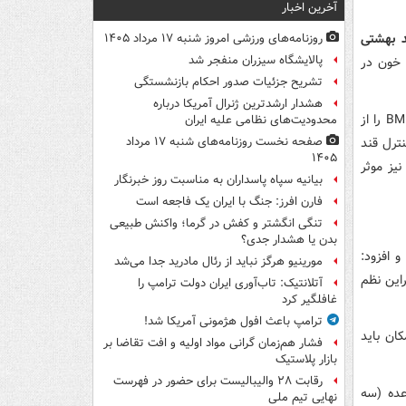
آخرین اخبار
د بهشتی
روزنامه‌های ورزشی امروز ‌شنبه ۱۷ مرداد ۱۴۰۵
پالایشگاه سیزران منفجر شد
 خون در
تشریح جزئیات صدور احکام بازنشستگی
هشدار ارشدترین ژنرال آمریکا درباره
فزونی رعایت یک برنامه غذایی صحیح، فعالیت بدنی مناسب و اصلاح شاخص توده بدنیBMI را از
محدودیت‌های نظامی علیه ایران
نترل قند
صفحه نخست روزنامه‌های شنبه ۱۷ مرداد
۱۴۰۵
یز موثر
بیانیه سپاه پاسداران به مناسبت روز خبرنگار
فارن افرز: جنگ با ایران یک فاجعه است
تنگی انگشتر و کفش در گرما؛ واکنش طبیعی
بدن یا هشدار جدی؟
 افزود:
مورینیو هرگز نباید از رئال مادرید جدا می‌شد
راین نظم
آتلانتیک: تاب‌آوری ایران دولت ترامپ را
غافلگیر کرد
ترامپ باعث افول هژمونی آمریکا شد!
ان باید
فشار هم‌زمان گرانی مواد اولیه و افت تقاضا بر
بازار پلاستیک
رقابت ۲۸ والیبالیست برای حضور در فهرست
عده (سه
نهایی تیم ملی