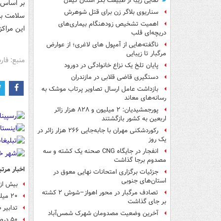
نمایی زیبا از طبیعت بکر استان گیلان
بر اساس 
سناریوی بلاگر زن برای قتل شوهرش
سلامت به 
اهمیت تشخیص زودهنگام بیماری‌های
این مراکز
دریچه‌ای قلب
ناگفته‌هایی از آمپول های لاغری؛ از عوارض
مرگبار تا زیبایی
منبع: فا
پایان تلخ یک نزاع خانوادگی در دورود
دستگیری قاضی قلابی در مازندران
بازداشت عامل ارسال تصاویر پرتاب موشک به
رسانه‌های معاند
پورجمشیدیان: ۲ میلیون و ۸۲۸ هزار زائر
اربعین به کشور بازگشتند
رکوردشکنی مهران با جابه‌جایی ۲۶۶ هزار زائر در
یک روز
انفجار در جایگاه CNG صحنه یک کشته و سه
مصدوم برجا گذاشت
اخبار مرتب
جزئیات برگزاری امتحانات نهایی معوق در
استان‌های جنوبی
بیش از ۷۰ درصد افراد جامعه چاق ه
تصادف مرگبار در محور اهواز–شوش ۲ کشته
۲۰ میلیون ایرانی پزشک خانواده دارند
بر جای گذاشت
تدابیر 
آخرین وضعیت مصدومان شهرک شمس‌آباد
۵۰ درصد جمعیت بالای ۳۰ سال ایران اضافه وزن دارند