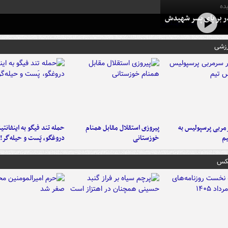
ده
در بر پای پسر شهیدش
رزشی
ربی پرسپولیس به
پیروزی استقلال مقابل همنام
حمله تند فیگو به اینفانتین
م
خوزستانی
دروغگو، پَست‌ و حیله‌گر!
عکس