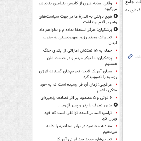
ات جامع
وقتی رسانه عبری از کابوس بنیامین نتانیاهو
می‌گوید
یه‌ای به
هیچ دولتی به اندازۀ ما در جهت سیاست‌های
رهبری قدم برنداشت
پزشکیان: هرگز استعفا نداده‌ام و نخواهم داد
تجاوزات مجدد رژیم صهیونیستی به جنوب
لبنان
حمله به ۱۵ نفتکش‌ اماراتی از ابتدای جنگ
پزشکیان: ما نوکر مردم و در خدمت آنان
هستیم
سنای آمریکا لایحه تحریم‌های گسترده انرژی
روسیه را تصویب کرد
عراقچی: زمان آن فرا رسیده است که به خود
متکی باشیم
۶ فوتی و ۵ مصدوم بر اثر تصادف زنجیره‌ای
بدون تعارف با پدر و پسر قهرمان
ترامپ التماس‌کننده توافقی است که خود
ویران کرد
معادله محاصره در برابر محاصره را ادامه
می‌دهیم
تحریم‌های جدید ضد ایرانی آمریکا