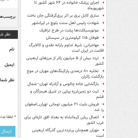
اجرای پزشک خانواده در ۶۴ شهر کشور تا
شهریورماه
سارق کابل برق بر اثر برق‌گرفتگی جان باخت
برچسب‌ها
شهادت پلیس اهل سنت بلوچ در ایرانشهر
موتورسیکلت‌ها پشت درِ طرح ترافیک
نظر شم
طوفان ۱۱۵ کیلومتری در سیستان
مهاجرانی: شرط تداوم یارانه نقدی و کالابرگ
نام
اقامت در ایران است
تردد بیش از ۵ میلیون زائر از مرزهای اربعینی
کشور
ایمیل
تخلیه ۸۰ درصدی پارکینگ‌های مهران در موج
بازگشت زائران
نظر شما 
بازگشایی جاده چالوس و آزادراه تهران–شمال
ثبت دو زمین‌لرزه پیاپی در شرق هرمزگان و
قشم
فروش بلیت ۲۱ میلیون تومانی تهران_اصفهان
رد شد
*
لطفا عدد م
اتصال ریلی کرمانشاه به بغداد افق تازه‌ای برای
غرب کشور
مهران همچنان پرترددترین گذرگاه اربعینی
است