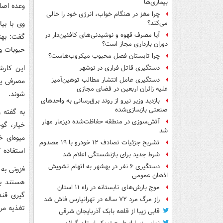
بیماری‌ها
وعده اصلی غذا و ۲ ت
چرا مغز در هنگام خواب، انرژی خود را خالی
وی با بی
می‌کند؟
آیا مصرف قهوه و نوشیدنی‌های کافئین‌دار در
گفت: بهت
دوران بارداری مجاز است؟
حبوبات و
چرا تابستان فصل محبوب میکروب‌هاست؟
این کارش
دستگیری قاتل فراری در نوشهر
دستگیری عامل انتشار مطالب توهین‌آمیز
مصرفی یا
علیه زائران اربعین در فضای مجازی
شوند.
بازدید وزیر نیرو از روند برق‌رسانی به واحدهای
صنعتی بازسازی‌شده
به گفته و
آتش‌سوزی در منطقه حفاظت‌شده دیزمار مهار
خیار، گو
شد
میوه‌ای 
تشریح جزئیات تصادف ۱۲ خودرو با ۱۹ مصدوم
استفاده ک
شرط جدید برای بازنشستگی اعلام شد
دستگیری ۶ نفر در بهشهر به اتهام تشویش
اذهان عمومی
هستند به
موج بارش‌های تابستانه در راه ۱۱ استان
گیری قند
راز مرگ مرد ۷۲ ساله در تهرانپارس فاش شد
تغذیه مرا
قابی زیبا از قلعه بابک آذربایجان شرقی