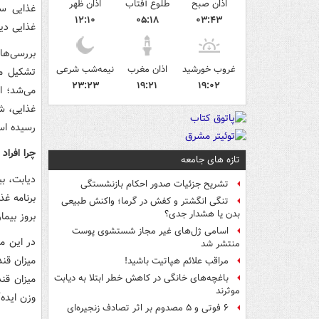
اذان صبح
طلوع آفتاب
اذان ظهر
غذایی سخ
۱۲:۱۰
۰۵:۱۸
۰۳:۴۳
غذایی دیا
غروب خورشید
اذان مغرب
نیمه‌شب شرعی
۲۳:۲۳
۱۹:۲۱
۱۹:۰۲
می‌شد؛ ا
غذایی، ش
رسیده اس
چرا افراد
تازه های جامعه
دیابت، بی
تشریح جزئیات صدور احکام بازنشستگی
برنامه غ
تنگی انگشتر و کفش در گرما؛ واکنش طبیعی
بدن یا هشدار جدی؟
بروز بیما
اسامی ژل‌های غیر مجاز شستشوی پوست
منتشر شد
میزان قند
مراقب علائم هپاتیت باشید!
میزان قن
باغچه‌های خانگی در کاهش خطر ابتلا به دیابت
موثرند
وزن ایده‌
۶ فوتی و ۵ مصدوم بر اثر تصادف زنجیره‌ای