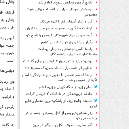
چاقی شکم
نتایج آزمون مدارس سمپاد اعلام شد
درخشش جوانان ایران در المپیاد جهانی هوش
فرشته فز
مصنوعی
چاقی به 
گرد و غبار آسمان قم را تیره می‌کند
افراد دیا
ترافیک سنگین در محورهای خروجی مازندران
گربه جریان برق شهرستان فریمان را قطع کرد
رگبار و رعدوبرق در راه شمال کشور
جمله عوام
پاسخ تأمین‌اجتماعی به زمان پرداخت
خون بیما
مابه‌التفاوت حقوق بازنشستگان
است.
برخورد پراید با تیر برق ۲ فوتی بر جای گذاشت
تنظیم قولنامه برای اسناد سبزرنگ ممنوع شد
دیابتی‌ها
از حذف نام همسر تا تغییر نام خانوادگی؛ اما و
اگرهای تعویض شناسنامه
وی رعایت
نمایی زیبا از تنگه کریان جزیره قشم
فاصله‌ زم
حادثه غرق‌شدگی در طاقانک ۲ قربانی گرفت
و ترتیب 
مسجد جامع یزد، از باشکوه‌ترین معماری‌های
ایران
رئیس گرو
پدر شاهرودی پس از قتل پسرش، جسد را در
مقدار مش
چاه مخفی کرد
به گفته 
آثار مخرب مصرف الکل و سیگار در بروز