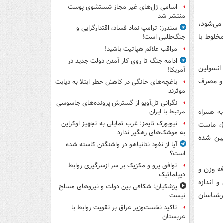
اسامی ژل‌های غیر مجاز شستشوی پوست
منتشر شد
می‌شود،
سندرز: ترامپ نماد فساد، اقتدارگرایی و
خلوط با
جنگ‌طلبی است!
مراقب علائم هپاتیت باشید!
ادامه جنگ تا روی کار آمدن دولت جدید در
انسولین
آمریکا!
 و مصرف
باغچه‌های خانگی در کاهش خطر ابتلا به دیابت
موثرند
نگرانی تل‌آویو از گسترش پرونده‌های جاسوسی
به همراه
مرتبط با ایران
نیویورک تایمز: غرب تمایلی به تجهیز اوکراین
)، ماست
به موشک‌های رهگیر ندارد
یین شده
آیا از نفوذ نتانیاهو در واشنگتن کاسته شده
است؟
توافق پرو و مکزیک بر سر ازسرگیری روابط
 ۱۸ سال که دارای اضافه وزن و
دیپلماتیک
 اندازه
پزشکیان: شکافی بین دولت و نیروهای مسلح
رشناسان
نیست
تاکید نخست‌وزیر عراق بر تقویت روابط با
عربستان