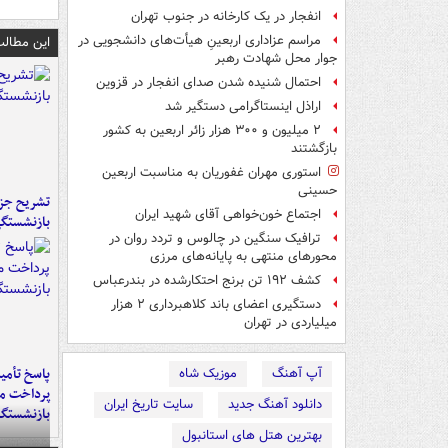
انفجار در یک کارخانه در جنوب تهران
مراسم عزاداری اربعینِ هیأت‌های دانشجویی در
این مطالب
جوار محل شهادت رهبر
احتمال شنیده شدن صدای انفجار در قزوین
اراذل اینستاگرامی دستگیر شد
۲ میلیون و ۳۰۰ هزار زائر اربعین به کشور
بازگشتند
استوری مهران غفوریان به مناسبت اربعین
حسینی
تشریح جز
اجتماع خون‌خواهی آقای شهید ایران
بازنشستگ
ترافیک سنگین در چالوس و تردد روان در
محورهای منتهی به پایانه‌های مرزی
کشف ۱۹۲ تن برنج احتکارشده در بندرعباس
دستگیری اعضای باند کلاهبرداری ۲ هزار
میلیاردی در تهران
پاسخ تأمین
آپ آهنگ
موزیک شاه
پرداخت ما
دانلود آهنگ جدید
سایت تاریخ ایران
بازنشستگا
بهترین هتل های استانبول