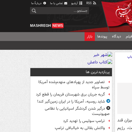
RSS
آرشیو
تماس با ما
دربارهٔ ما
MASHREGH
NEWS
یلم
دیدگاه
پیوندها
بازار
اپ
پربازدیدترین ها
تصاویر جدید از پهپادهای منهدم‌شده آمریکا
توسط سپاه
گربه جریان برق شهرستان فریمان را قطع کرد
شاید روسیه، آمریکا را در ایران زمین‌گیر کند!
درگیر شدن گردشگر اسپانیایی با نظامی
صهیونیست
یزان قند
ترامپ سوئیس را تهدید کرد
ت، رژیم
واکنش بقائی به خیالبافی ترامپ