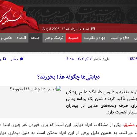
شنبه ۱۷ مرداد ۱۴۰۵ -
Aug 8 2026
ی
دفاع و امنیت
جهاد و مقاومت
حسینیه
فرهنگ و هنر
جامعه
اقتصاد
عکس و ف
1550
تاریخ انتشار:
۷ آذر ۱۴۰۲ - ۱۶:۲۵
۰ نظر
چ
دیابتی‌ها چگونه غذا بخورند؟
وه تغذیه و دارویی دانشگاه علوم پزشکی
شتی تأکید کرد: داشتن یک برنامه زمانی
رای صرف وعده‌های غذایی در بیماران
سیار اهمیت دارد.
ش مشرق
، یکی از مشکلات افراد دیابتی این است که برای خوردن هر چیزی ابتدا م
 می‌کنند. به همین دلیل برخی از این افراد ممکن است به دلیل بیماری دیاب