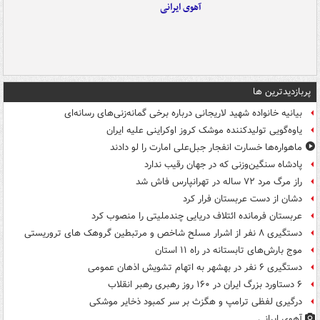
آهوی ایرانی
پربازدیدترین ها
بیانیه خانواده شهید لاریجانی درباره برخی گمانه‌زنی‌های رسانه‌ای
یاوه‌گویی تولیدکننده موشک کروز اوکراینی علیه ایران
ماهواره‌ها خسارت انفجار جبل‌علی امارت را لو دادند
پادشاه سنگین‌وزنی که در جهان رقیب ندارد
راز مرگ مرد ۷۲ ساله در تهرانپارس فاش شد
دشان از دست عربستان فرار کرد
عربستان فرمانده ائتلاف دریایی چندملیتی را منصوب کرد
دستگیری ۸ نفر از اشرار مسلح شاخص و مرتبطین گروهک های تروریستی
موج بارش‌های تابستانه در راه ۱۱ استان
دستگیری ۶ نفر در بهشهر به اتهام تشویش اذهان عمومی
۶ دستاورد بزرگ ایران در ۱۶۰ روز رهبری رهبر انقلاب
درگیری لفظی ترامپ و هگزث بر سر کمبود ذخایر موشکی
آهوی ایرانی