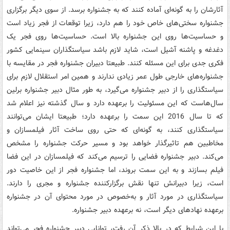
آثارشان را به گونه‌ای آماده کنند که به جشنواره برسد. از سوی دیگر برگزاری
جشنواره سختی‌های خاص خود را هم دارد، زیرا توقعات از فجر زیاد است
و حساسیت‌ها روی این جشنواره بالا است. حساسیت‌ها روی فجر یک
دغدغه و پاشنه آشیل است، شاید لازم باشد سیاستگذاران سینمایی کشور
فکری جدی برای این مسئله کنند. طبیعتا دبیران جشنواره فجر در مقایسه با
جشنواره‌های خارجی طول عمر زیادی ندارند و همین امر استقلال لازم برای
سیاستگذاری را از دبیر جشنواره می‌گیرد، به طور مثال دبیر جشنواره برلین
سال‌هاست که این مسئولیت را برعهده دارد و سال گذشته نیز اعلام شد
که تا سال 2016 این سمت را برعهده دارد؛ طبیعتا ایشان می‌توانند
سیاستگذاری کنند، به گونه‌ای که حتی روی ساخت آثار فیلمسازان و
مخاطبین هم تاثیرگذار خواهد بود و مسیر حرکت جشنواره را مشخص
می‌کند. دبیر جشنواره‌ فضایی را ترسیم می‌کند که فیلمسازان در این فضا
فیلم بسازند و به این سمت بروند، اما جشنواره فجر از این خاصیت دور
است، زیرا دبیرانش تنها نقش برگزار‌کننده جشنواره و مجری را دارند.
سیاستگذاری در مورد آثار و به‌خصوص در مورد محتوای آن در جشنواره
برعهده نهادهای دیگر است، نه برعهده دبیر جشنواره.
با این شرایط که در بالا ذکر آن رفت، توانایی دبیر جشنواره فجر می‌تواند