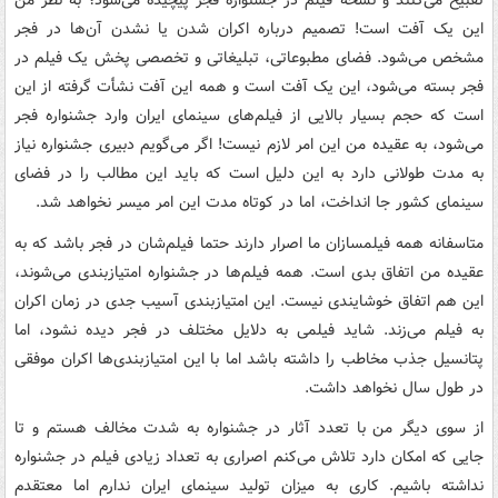
تقبیح می‌کنند و نسخه فیلم در جشنواره فجر پیچیده می‌شود؛ به نظر من
این یک آفت است! تصمیم درباره‌ اکران شدن یا نشدن آن‌ها در فجر
مشخص می‌شود. فضای مطبوعاتی، تبلیغاتی و تخصصی پخش یک فیلم در
فجر بسته می‌شود، این یک آفت است و همه این آفت نشأت گرفته از این
است که حجم بسیار بالایی از فیلم‌های سینمای ایران وارد جشنواره فجر
می‌شود، به عقیده من این امر لازم نیست! اگر می‌گویم دبیری جشنواره نیاز
به مدت طولانی دارد به این دلیل است که باید این مطالب را در فضای
سینمای کشور جا انداخت، اما در کوتاه مدت این امر میسر نخواهد شد.
متاسفانه همه فیلمسازان ما اصرار دارند حتما فیلم‌شان در فجر باشد که به
عقیده من اتفاق بدی است. همه فیلم‌ها در جشنواره امتیاز‌بندی می‌شوند،
این هم اتفاق خوشایندی نیست. این امتیاز‌بندی آسیب جدی در زمان اکران
به فیلم می‌زند. شاید فیلمی به دلایل مختلف در فجر دیده نشود، اما
پتانسیل جذب مخاطب را داشته باشد اما با این امتیاز‌بندی‌ها اکران موفقی
در طول سال نخواهد داشت.
از سوی دیگر من با تعدد آثار در جشنواره به شدت مخالف هستم و تا
جایی که امکان دارد تلاش می‌کنم اصراری به تعداد زیادی فیلم در جشنواره
نداشته باشیم. کاری به میزان تولید سینمای ایران ندارم اما معتقدم