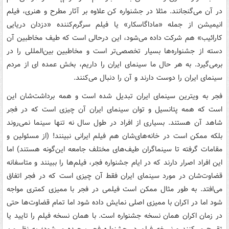
در آن می‌گنجانند. مثلا در جشنواره کن علاوه بر آثار مطرح و هنری، فیلم
انیمیشن از جمله «ماداگاسکار» یا فیلم سرگرم‌کننده «دزدان دریایی
کارائیب» هم شرکت داده می‌شود، این درحالی است که طیف مخاطبین آن
دسته از جشنواره‌ها بسیار تخصصی‌تر است و مخاطبین بین‌المللی را در
برمی‌گیرد. به هر حال ما سینمای ایران را داریم، بخش عمده ای از مردم
سینمای ایران را دوست دارند و آن را دنبال می‌کنند.
فجر به ویترین سینمای ایران تبدیل شده است و همه برداشت‌شان این
است که همه پتانسیل و توان سینمای ایران آن چیزی است که در فجر
شاهد آن هستند. بسیاری از افراد در طول سال نه تنها سینما نمی‌‌روند
بلکه ممکن است در خانه‌های‌شان هم فیلم ایرانی نبینند! (از مسئولین و
مقامات گرفته تا سینماگران طیف‌های مختلف جامعه این‌گونه هستند) اما
این افراد اصرار دارند که در ایام جشنواره فجر، فیلم‌ها را ببینند و متاسفانه
قضاوت‌شان در مورد سینمای ایران فقط آن چیزی است که در فجر اتفاق
می‌افتد. به طور مثال ممکن است فیلمی در فجر با ممیزی کمتری مواجه
شود اما در اکران با ممیزی اصلی نمایش داده شود اما تمام قضاوت‌ها حتی
در زمان اکران همان نسخه جشنواره است‌. با همان نسخه فیلم را تایید یا