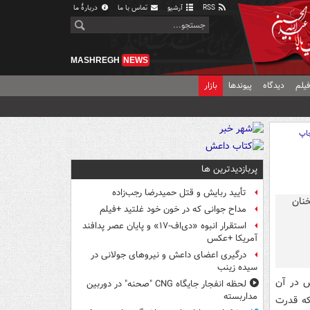
RSS
آرشیو
تماس با ما
دربارهٔ ما
MASHREGH
NEWS
یلم
دیدگاه
پیوندها
بازار
اپ
پربازدیدترین ها
تأیید ربایش و قتل حمیدرضا رجب‌زاده
مداح جوانی که در خون خود غلتید +فیلم
استقرار انبوه «دی‌اف‑۱۷» و پایان عصر پدافند
آمریکا +عکس
درگیری اعضای داعش و نیروهای جولانی در
سیده زینب
س در آن
لحظه انفجار جایگاه CNG "صحنه" در دوربین
مداربسته
که قدرت