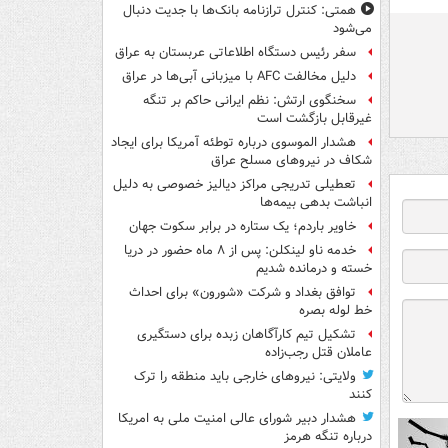
همتی: کنترل ترازنامه بانک‌ها با جدیت دنبال
می‌شود
سفر رئیس دستگاه اطلاعاتی عربستان به عراق
دلیل مخالفت AFC با میزبانی آبی‌ها در عراق
سخنگوی ارتش: نظم ایرانی حاکم بر تنگه
غیرقابل بازگشت است
هشدار الموسوی درباره توطئه آمریکا برای ایجاد
شکاف در نیروهای مسلح عراق
تعطیلی تدریجی مراکز دیالیز خصوصی به دلیل
انباشت بدهی بیمه‌ها
خاویر باردم؛ یک ستاره در برابر سکوت جهان
خدمه ناو لینکلن: پس از ۸ ماه حضور در دریا
خسته و درمانده‌ شدیم
توافق بغداد و شرکت «شورون» برای احداث
خط لوله بصره
تشکیل تیم کارآگاهان زبده برای دستگیری
عاملان قتل رجب‌زاده
ولایتی: نیروهای خارجی باید منطقه را ترک
کنند
هشدار دبیر شورای عالی امنیت ملی به امریکا
درباره تنگه هرمز