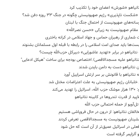
انیاهو «شورش» اعضای خود را تکذیب کرد
شکست ناپذیری» رژیم صهیونیستی چگونه در جنگ ۳۳ روزه دفن شد؟
رسانه‌های صهیونیست از احتمال جنگ‌ با لبنان
 مقام صهیونیست به زیرکی «حسن نصرالله»
 شماری از رهبران حماس و جهاد اسلامی در کرانه باختری
ت‌ها باید صدای امت اسلامی را در رابطه با قبله اول مسلمانان بشنوند
نتانیاهو در برابر «تهدید عاشورایی» دبیرکل حزب‌الله چیست؟
نتانیاهو علیه مسجدالاقصی/ اختصاص بودجه برای ساخت "هیکل ادعایی"
 نتانیاهو دست به دامن بایدن شدند
ه نتانیاهو با قانونش بر سر ارتش اسراییل آورد
خلبانان رژیم صهیونیستی به علت اعتراضات مختل شد
 تهدید می‌کند
اپید از قدرت تندروها در کابینه نتانیاهو
تل‌آویو از حمله احتمالی حزب الله
الفان نتانیاهو: از درون در حال فروپاشی هستیم
شینان صهیونیست به مسجدالاقصی تعرض کردند
علی در اسرائیل عمیق‌تر از آن است که حل شود
و آلزایمر گرفته است