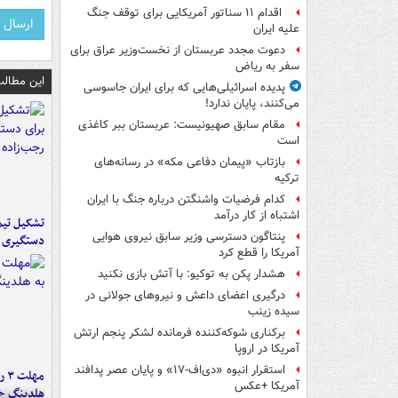
اقدام ۱۱ سناتور آمریکایی برای توقف جنگ
علیه ایران
دعوت مجدد عربستان از نخست‌وزیر عراق برای
سفر به ریاض
این مطالب
پدیده اسرائیلی‌هایی که برای ایران جاسوسی
می‌کنند، پایان ندارد!
مقام سابق صهیونیست: عربستان ببر کاغذی
است
بازتاب «پیمان دفاعی مکه» در رسانه‌های
ترکیه
کدام فرضیات واشنگتن درباره جنگ با ایران
اشتباه از کار درآمد
تشکیل تیم 
پنتاگون دسترسی وزیر سابق نیروی هوایی
دستگیری ع
آمریکا را قطع کرد
هشدار پکن به توکیو: با آتش بازی نکنید
درگیری اعضای داعش و نیروهای جولانی در
سیده زینب
برکناری شوکه‌کننده فرمانده لشکر پنجم ارتش
آمریکا در اروپا
استقرار انبوه «دی‌اف‑۱۷» و پایان عصر پدافند
مه
آمریکا +عکس
هلدینگ خ