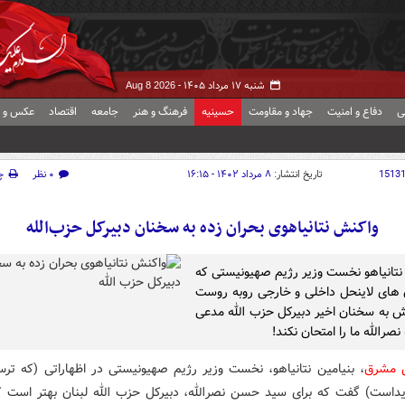
شنبه ۱۷ مرداد ۱۴۰۵ -
Aug 8 2026
ی
دفاع و امنیت
جهاد و مقاومت
حسینیه
فرهنگ و هنر
جامعه
اقتصاد
عکس و ف
1513
تاریخ انتشار:
۸ مرداد ۱۴۰۲ - ۱۶:۱۵
۰ نظر
چ
واکنش نتانیاهوی بحران زده به سخنان دبیرکل حزب‌الله
 نتانیاهو نخست وزیر رژیم صهیونیستی که
ن های لاینحل داخلی و خارجی روبه روست
ش به سخنان اخیر دبیرکل حزب الله مدعی
صرالله ما را امتحان نکند!
ش مشرق
، بنیامین نتانیاهو، نخست وزیر رژیم صهیونیستی در اظهاراتی (که تر
یداست) گفت که برای سید حسن نصرالله، دبیرکل حزب الله لبنان بهتر است 