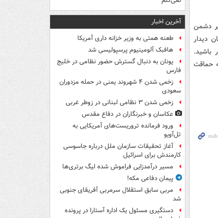
نمی‌کنم
آخرین اخبار
یر دشمن
ن دیدار
طعنه همتی به وزیر خزانه داری آمریکا
هافبک آلومینیوم پرسپولیسی شد
 باشید.
یونان به دنبال گسترش حضور نظامی در خلیج
نه حماقت
فارس
زخمی شدن ۴ شهروند یمنی در حمله مزدوران
سعودی
زخمی شدن ۳ نظامی لبنانی در زوطر غربی
عکاسان و خبرنگاران در دفاع مقدس
ورود فرمانده تروریست‌های آمریکایی به
تل‌آویو
آغاز تحقیقات سازمان ملل درباره جاسوسی
کارمندش برای اسرائیل
مسیر درآمدزایی فراموش شده لیگ برتری‌ها
پیمان دفاعی مکه!
مربی سابق استقلال سرمربی آفریقای جنوبی
شد
دستگیری مسئول یک اداره آستارا در پرونده