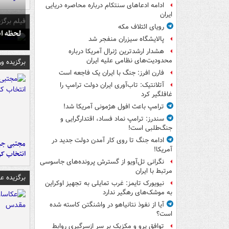
ادامه ادعاهای سنتکام درباره محاصره دریایی
ایران
فیلم برگزی
رویای ائتلاف مکه
لحظه انفجار جایگاه
پالایشگاه سیزران منفجر شد
هشدار ارشدترین ژنرال آمریکا درباره
محدودیت‌های نظامی علیه ایران
برگزیده و
فارن افرز: جنگ با ایران یک فاجعه است
آتلانتیک: تاب‌آوری ایران دولت ترامپ را
غافلگیر کرد
ترامپ باعث افول هژمونی آمریکا شد!
سندرز: ترامپ نماد فساد، اقتدارگرایی و
جنگ‌طلبی است!
ادامه جنگ تا روی کار آمدن دولت جدید در
مجتبی جبا
آمریکا!
انتخاب کر
نگرانی تل‌آویو از گسترش پرونده‌های جاسوسی
مرتبط با ایران
برگزیده 
نیویورک تایمز: غرب تمایلی به تجهیز اوکراین
به موشک‌های رهگیر ندارد
آیا از نفوذ نتانیاهو در واشنگتن کاسته شده
است؟
توافق پرو و مکزیک بر سر ازسرگیری روابط