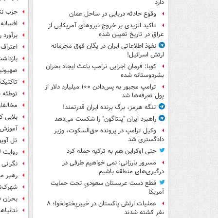
دارد
حزب نت
وقوع حادثه دریایی در ساحل عمان
افسانه «
تاکید الزیدی بر خروج نیروهای آمریکایی از
عراق در تاریخ تعیین شده
برآورد 
نفوذ اطلاعاتی ایران در یگان فوق محرمانه
اعتراف
ارتش اسرائیل!
بازداشت
کوبا: فرمان اجرایی ترامپ باعث ایجاد بحران
صهیونیس
بشردوستانه شده
تاکتیک 
ترامپ مجبور به پس‌دادن ۱۰۰ میلیارد دلار از
توطئه 
پول تعرفه‌ها شد
مخالفان
تنگه هرمز، برگ برنده ایران قدرتمند!
بلایی ک
راهبرد ایران "پنتاگون" را شکست می‌دهد
آموزش 
وکیل ترامپ در پرونده حق‌السکوت، وزیر
دادگستری شد
تل آویو: ۱۳۰ هزار موشک حزب الله، اسرائیل را
حتی اوکراین هم به ترکیه حمله کرد
روایت ل
مسرور بارزانی: نمی خواهیم طرفی در
نگرانی 
درگیری‌های منطقه باشیم
رهبر مخ
قطع دست عربستان سعودیِ تحت حمایت
شهرک‌ن
آمریکا
بحران ف
عملیات ارتش پاکستان در خیبرپختونخوا؛ ۸
نتانیاه
نفر کشته شدند