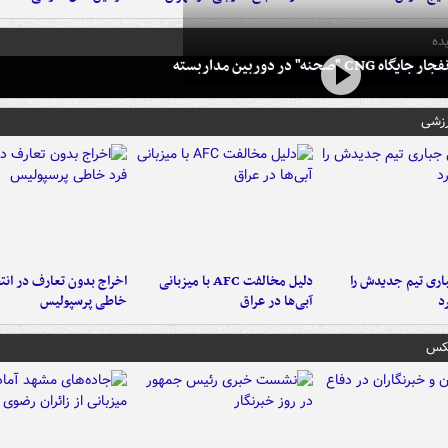
ده
 CNG "صحنه" در دوربین مداربسته
رزشی
ری تیم جدیدش را
دلیل مخالفت AFC با میزبانی
اخراج بدون تعارف در انتظ
د
آبی‌ها در عراق
خاطی پرسپولیس
عکس