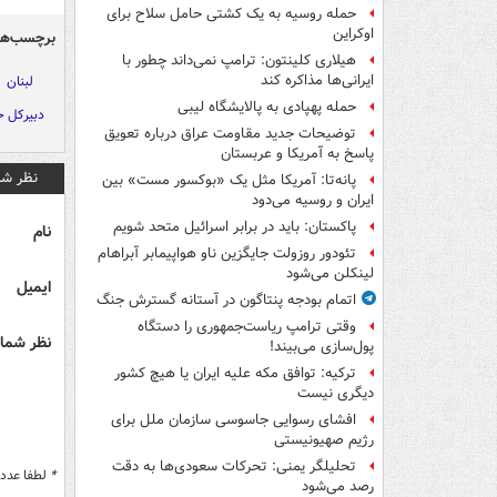
حمله روسیه به یک کشتی حامل سلاح برای
اوکراین
برچسب‌ها
هیلاری کلینتون: ترامپ نمی‌داند چطور با
ایرانی‌ها مذاکره کند
لبنان
حمله پهپادی به پالایشگاه لیبی
دبیرکل ح
توضیحات جدید مقاومت عراق درباره تعویق
پاسخ به آمریکا و عربستان
نظر شم
پانه‌تا: آمریکا مثل یک «بوکسور مست» بین
ایران و روسیه می‌دود
پاکستان: باید در برابر اسرائیل متحد شویم
نام
تئودور روزولت جایگزین ناو هواپیمابر آبراهام
لینکلن می‌شود
ایمیل
اتمام بودجه پنتاگون در آستانه گسترش جنگ
وقتی ترامپ ریاست‌جمهوری را دستگاه
نظر شما 
پول‌سازی می‌بیند!
ترکیه: توافق مکه علیه ایران یا هیچ کشور
دیگری نیست
افشای رسوایی جاسوسی سازمان ملل برای
رژیم صهیونیستی
تحلیلگر یمنی: تحرکات سعودی‌ها به دقت
*
لطفا عدد م
رصد می‌شود