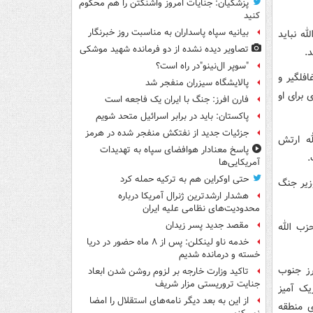
پزشکیان: جنایات امروز واشنگتن را هم محکوم
کنید
بیانیه سپاه پاسداران به مناسبت روز خبرنگار
ه نباید
تصاویر دیده‌ نشده از دو فرمانده شهید موشکی
.
"سوپر ال‌نینو"در راه است؟
افلگیر و
پالایشگاه سیزران منفجر شد
 برای او
فارن افرز: جنگ با ایران یک فاجعه است
پاکستان: باید در برابر اسرائیل متحد شویم
جزئیات جدید از نفتکش منفجر شده در هرمز
ه ارتش
پاسخ معنادار هوافضای سپاه به تهدیدات
.
آمریکایی‌ها
حتی اوکراین هم به ترکیه حمله کرد
، وزیر جنگ
هشدار ارشدترین ژنرال آمریکا درباره
محدودیت‌های نظامی علیه ایران
مقصد جدید پسر زیدان
زب الله
خدمه ناو لینکلن: پس از ۸ ماه حضور در دریا
خسته و درمانده‌ شدیم
رز جنوب
تاکید وزارت خارجه بر لزوم روشن شدن ابعاد
جنایت تروریستی مزار شریف
یک آمیز
از این به بعد دیگر نامه‌های استقلال را امضا
ی منطقه