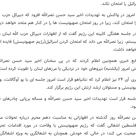
ئیل را امتحان نکند.
مروز در واکنش به تهدیدات اخیر سید حسن نصرالله افزود که دبیرکل حزب الل
ا امتحان کند، زیرا در روز امتحان صهیونیست ها را در کنار هم متحد خواهد دید
در جلسه هفتگی کابینه این رژیم گفت که از اظهارات دبیرکل حزب الله لبنان غ
تم، زیرا نصرالله می داند که امتحان کردن اسرائیل(رژیم صهیونیستی) فایده ای
نخواهد داشت.
ابع خبری همچنین اعلام کردند که در پی سخنان اخیر سید حسن نصرالل
 امروز (یکشنبه) نیروهای خود در نزدیکی با مرزهای لبنان را تقویت کرده است
پایگاه خبری آی ۲۴ نیز اعلام کرد که نتانیاهو قرار است امروز جلسه ای با یو آوگالانت
ونیستی و مسئولان ارشد ارتش این رژیم برگزار کند.
لسه قرار است تهدیدات اخیر سید حسن نصرالله و مساله برپایی چادرهای ح
د.
نصرالله روز گذشته در اظهاراتی به مناسبت دهم محرم درباره تحولات م
فلسطین اشغالی گفت که رژیم صهیونیستی با وقاحت در مورد اقدامات تحر
حبت می کند؛ در حالی که خودش همچنان به اشغالگری به ویژه اشغالگر