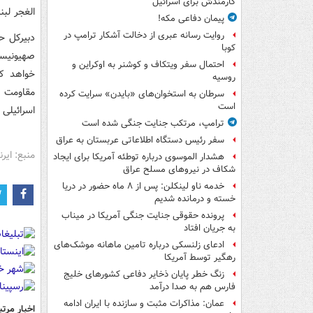
کارمندش برای اسرائیل
الغجر لبن
پیمان دفاعی مکه!
روایت رسانه عبری از دخالت آشکار ترامپ در
دبیرکل ح
کوبا
صهیونیست
احتمال سفر ویتکاف و کوشنر به اوکراین و
خواهد کر
روسیه
مقاومت لب
سرطان به استخوان‌های «بایدن» سرایت کرده
است
اسرائیلی
ترامپ، مرتکب جنایت جنگی شده است
سفر رئیس دستگاه اطلاعاتی عربستان به عراق
منبع: ایرنا
هشدار الموسوی درباره توطئه آمریکا برای ایجاد
شکاف در نیروهای مسلح عراق
خدمه ناو لینکلن: پس از ۸ ماه حضور در دریا
خسته و درمانده‌ شدیم
پرونده حقوقی جنایت جنگی آمریکا در میناب
به جریان افتاد
ادعای زلنسکی درباره تامین ماهانه موشک‌های
رهگیر توسط آمریکا
زنگ خطر پایان ذخایر دفاعی کشورهای خلیج
فارس هم به صدا درآمد
عمان: مذاکرات مثبت و سازنده با ایران ادامه
اخبار مرتب