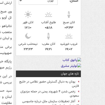
استان:
ارتش اسرا
وی صبح ا
تل آویو ر
اذان صبح
طلوع آفتاب
اذان ظهر
نتانیاهو 
۱۲:۱۰
۰۵:۱۸
۰۳:۴۳
متعجب نیس
و لبنان 
غروب خورشید
اذان مغرب
نیمه‌شب شرعی
برخی من
۲۳:۲۳
۱۹:۲۱
۱۹:۰۲
صهیونیستی
رژیم صهی
تازه های جهان
در این ج
یونان به دنبال گسترش حضور نظامی در خلیج
بررسی شو
فارس
سید حسن 
زخمی شدن ۴ شهروند یمنی در حمله مزدوران
سعودی
لبنان و 
آغاز تحقیقات سازمان ملل درباره جاسوسی
مقاومت ص