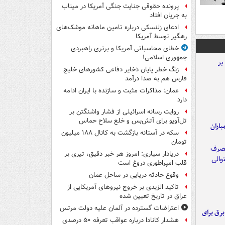
پرونده حقوقی جنایت جنگی آمریکا در میناب
به جریان افتاد
ادعای زلنسکی درباره تامین ماهانه موشک‌های
رهگیر توسط آمریکا
خطای محاسباتی آمریکا و برتری راهبردی
جمهوری اسلامی!
زنگ خطر پایان ذخایر دفاعی کشورهای خلیج
فارس هم به صدا درآمد
عمان: مذاکرات مثبت و سازنده با ایران ادامه
دارد
روایت رسانه اسرائیلی از فشار واشنگتن بر
تل‌آویو برای آتش‌بس و خلع سلاح حماس
اران
سکه در آستانه بازگشت به کانال ۱۸۸ میلیون
تومان
دریادار سیاری: امروز هر خبر دقیق، تیری بر
قلب امپراطوری دروغ است
وقوع حادثه دریایی در ساحل عمان
تاکید الزیدی بر خروج نیروهای آمریکایی از
عراق در تاریخ تعیین شده
اعتراضات گسترده در آلمان علیه دولت مرتس
 برق برای
هشدار کانادا درباره عواقب تعرفه ۵۰ درصدی