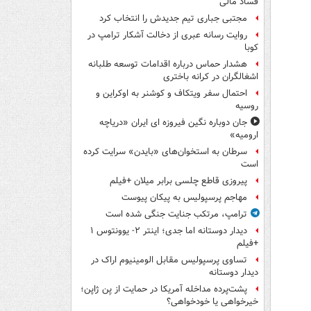
فساد مالی
مجتبی جباری تیم جدیدش را انتخاب کرد
روایت رسانه عبری از دخالت آشکار ترامپ در
کوبا
هشدار حماس درباره اقدامات توسعه طلبانه
اشغالگران در کرانه باختری
احتمال سفر ویتکاف و کوشنر به اوکراین و
روسیه
جان دوباره نگین فیروزه ای ایران «دریاچه
ارومیه»
سرطان به استخوان‌های «بایدن» سرایت کرده
است
پیروزی قاطع چلسی برابر میلان +فیلم
مهاجم پرسپولیس به پیکان پیوست
ترامپ، مرتکب جنایت جنگی شده است
دیدار دوستانه اما جدی؛ اینتر ۲- یوونتوس ۱
+فیلم
تساوی پرسپولیس مقابل الومینیوم اراک در
دیدار دوستانه
پشت‌پرده مداخله آمریکا در حمایت از یِن ژاپن؛
خیرخواهی یا خودخواهی؟