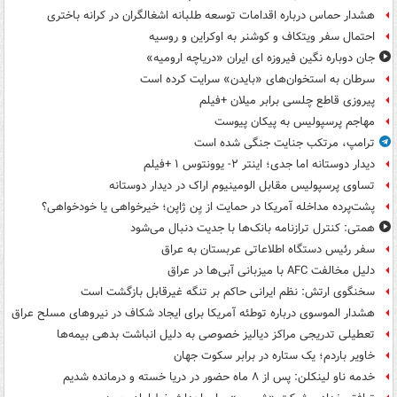
هشدار حماس درباره اقدامات توسعه طلبانه اشغالگران در کرانه باختری
احتمال سفر ویتکاف و کوشنر به اوکراین و روسیه
جان دوباره نگین فیروزه ای ایران «دریاچه ارومیه»
سرطان به استخوان‌های «بایدن» سرایت کرده است
پیروزی قاطع چلسی برابر میلان +فیلم
مهاجم پرسپولیس به پیکان پیوست
ترامپ، مرتکب جنایت جنگی شده است
دیدار دوستانه اما جدی؛ اینتر ۲- یوونتوس ۱ +فیلم
تساوی پرسپولیس مقابل الومینیوم اراک در دیدار دوستانه
پشت‌پرده مداخله آمریکا در حمایت از یِن ژاپن؛ خیرخواهی یا خودخواهی؟
همتی: کنترل ترازنامه بانک‌ها با جدیت دنبال می‌شود
سفر رئیس دستگاه اطلاعاتی عربستان به عراق
دلیل مخالفت AFC با میزبانی آبی‌ها در عراق
سخنگوی ارتش: نظم ایرانی حاکم بر تنگه غیرقابل بازگشت است
هشدار الموسوی درباره توطئه آمریکا برای ایجاد شکاف در نیروهای مسلح عراق
تعطیلی تدریجی مراکز دیالیز خصوصی به دلیل انباشت بدهی بیمه‌ها
خاویر باردم؛ یک ستاره در برابر سکوت جهان
خدمه ناو لینکلن: پس از ۸ ماه حضور در دریا خسته و درمانده‌ شدیم