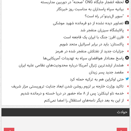
لحظه انفجار جایگاه CNG "صحنه" در دوربین مداربسته
بیانیه سپاه پاسداران به مناسبت روز خبرنگار
"سوپر ال‌نینو"در راه است؟
تصاویر دیده‌ نشده از دو فرمانده شهید موشکی
پالایشگاه سیزران منفجر شد
فارن افرز: جنگ با ایران یک فاجعه است
پاکستان: باید در برابر اسرائیل متحد شویم
جزئیات جدید از نفتکش منفجر شده در هرمز
پاسخ معنادار هوافضای سپاه به تهدیدات آمریکایی‌ها
هشدار ارشدترین ژنرال آمریکا درباره محدودیت‌های نظامی علیه ایران
مقصد جدید پسر زیدان
حتی اوکراین هم به ترکیه حمله کرد
تاکید وزارت خارجه بر لزوم روشن شدن ابعاد جنایت تروریستی مزار شریف
خدمه ناو لینکلن: پس از ۸ ماه حضور در دریا خسته و درمانده‌ شدیم
از این به بعد دیگر نامه‌های استقلال را امضا نمی‌کنم
حوادث