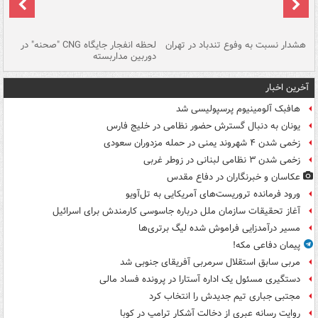
ای
هشدار نسبت به وفوع تندباد در تهران
لحظه انفجار جایگاه CNG "صحنه" در
دس
دوربین مداربسته
ات
آخرین اخبار
هافبک آلومینیوم پرسپولیسی شد
یونان به دنبال گسترش حضور نظامی در خلیج فارس
زخمی شدن ۴ شهروند یمنی در حمله مزدوران سعودی
زخمی شدن ۳ نظامی لبنانی در زوطر غربی
عکاسان و خبرنگاران در دفاع مقدس
ورود فرمانده تروریست‌های آمریکایی به تل‌آویو
آغاز تحقیقات سازمان ملل درباره جاسوسی کارمندش برای اسرائیل
مسیر درآمدزایی فراموش شده لیگ برتری‌ها
پیمان دفاعی مکه!
مربی سابق استقلال سرمربی آفریقای جنوبی شد
دستگیری مسئول یک اداره آستارا در پرونده فساد مالی
مجتبی جباری تیم جدیدش را انتخاب کرد
روایت رسانه عبری از دخالت آشکار ترامپ در کوبا