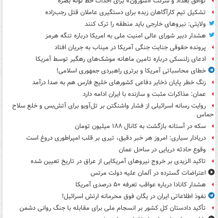
توافق بغداد و شرکت «شورون» برای احداث خط لوله بصره
تشکیل تیم کارآگاهان زبده برای دستگیری عاملان قتل رجب‌زاده
ولایتی: نیروهای خارجی باید منطقه را ترک کنند
هشدار دبیر شورای عالی امنیت ملی به امریکا درباره تنگه هرمز
پرونده حقوقی جنایت جنگی آمریکا در میناب به جریان افتاد
ادعای زلنسکی درباره تامین ماهانه موشک‌های رهگیر توسط آمریکا
خطای محاسباتی آمریکا و برتری راهبردی جمهوری اسلامی!
زنگ خطر پایان ذخایر دفاعی کشورهای خلیج فارس هم به صدا درآمد
عمان: مذاکرات مثبت و سازنده با ایران ادامه دارد
روایت رسانه اسرائیلی از فشار واشنگتن بر تل‌آویو برای آتش‌بس و خلع سلاح
حماس
سکه در آستانه بازگشت به کانال ۱۸۸ میلیون تومان
دریادار سیاری: امروز هر خبر دقیق، تیری بر قلب امپراطوری دروغ است
وقوع حادثه دریایی در ساحل عمان
تاکید الزیدی بر خروج نیروهای آمریکایی از عراق در تاریخ تعیین شده
اعتراضات گسترده در آلمان علیه دولت مرتس
هشدار کانادا درباره عواقب تعرفه ۵۰ درصدی آمریکا
نفوذ اطلاعاتی ایران در یگان فوق محرمانه ارتش اسرائیل!
تأکید دادستان کل کشور بر انسجام ملی برای مقابله با جنگ روانی دشمن