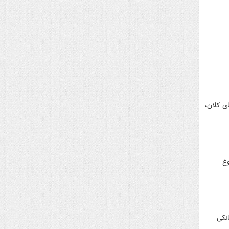
ی کلان،
وع
انکی