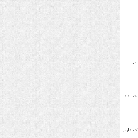
در
خبر داد
هبرداری