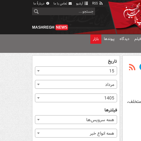
RSS
آرشیو
تماس با ما
دربارهٔ ما
MASHREGH
NEWS
یلم
دیدگاه
پیوندها
بازار
تاریخ
15
مرداد
1405
متخلف،
فیلترها
همه سرویس‌ها
همه انواع خبر