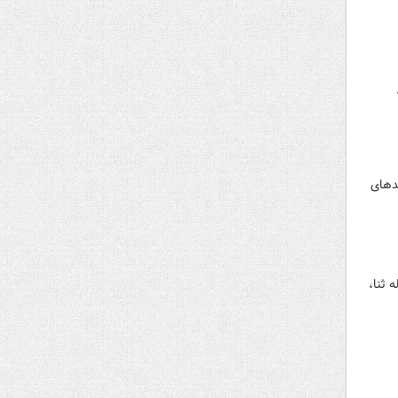
دهای
 ثنا،