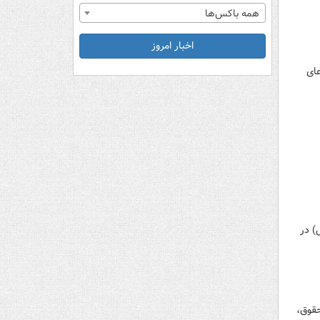
همه باکس‌ها
اخبار امروز
عای
) در
حقوق،