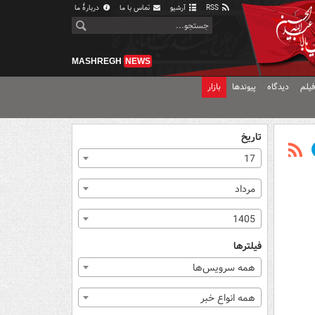
RSS
آرشیو
تماس با ما
دربارهٔ ما
MASHREGH
NEWS
یلم
دیدگاه
پیوندها
بازار
تاریخ
17
مرداد
1405
فیلترها
همه سرویس‌ها
همه انواع خبر