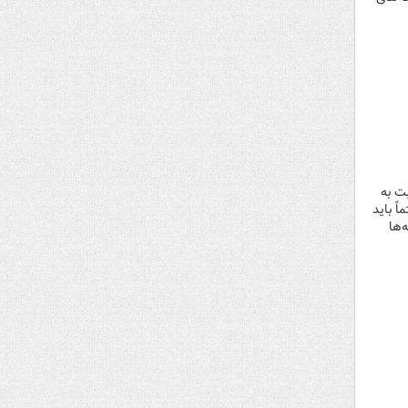
ت به
ً باید
‌ها