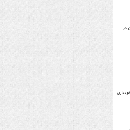
 در
خودداری