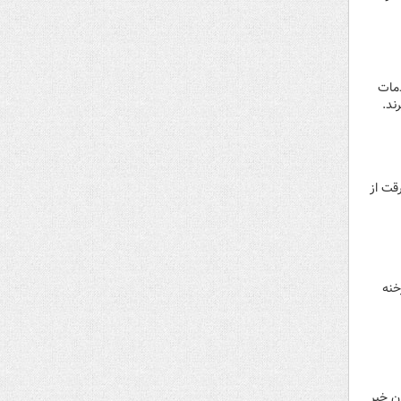
دمات
قت از
خنه
مدان خبر