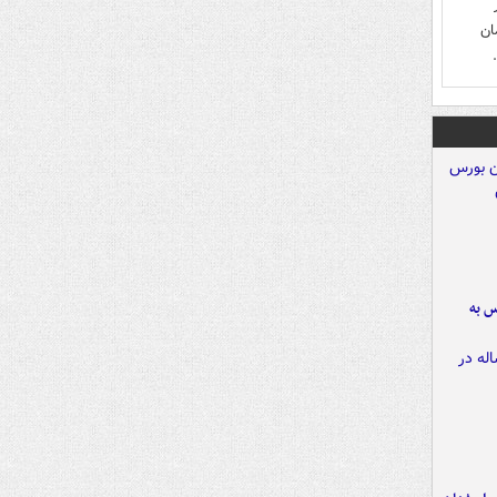
ان
رس به