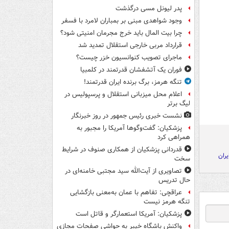
پدر لیونل مسی درگذشت
وجود شواهدی مبنی بر بمباران لامرد با فسفر
چرا بیت المال باید خرج مجرمان امنیتی شود؟
قرارداد مربی خارجی استقلال تمدید شد
ماجرای تصویب کنوانسیون خزر چیست؟
فوران یک آتشفشان قدرتمند در کلمبیا
تنگه هرمز، برگ برنده ایران قدرتمند!
اعلام محل میزبانی استقلال و پرسپولیس در
لیگ برتر
نشست خبری رئیس جمهور در روز خبرنگار
پزشکیان: گفت‌وگوها آمریکا را مجبور به
همراهی کرد
قدردانی پزشکیان از همکاری صنوف در شرایط
یران
سخت
تصاویری از آیت‌الله سید مجتبی خامنه‌ای در
حال تدریس
عراقچی: تفاهم با عمان به‌معنی بازگشایی
تنگه هرمز نیست
پزشکیان: آمریکا استعمارگر و قاتل است
واکنش باشگاه خیبر به حواشی صفحات مجازی