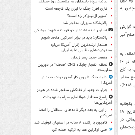
اه برای
بیانیه سپاه پاسداران به مناسبت روز خبرنگار
چنین به
فارن افرز: جنگ با ایران یک فاجعه است
"سوپر ال‌نینو"در راه است؟
پالایشگاه سیزران منفجر شد
د گزارش
تصاویر دیده‌ نشده از دو فرمانده شهید موشکی
لح‌آمیز
پاکستان: باید در برابر اسرائیل متحد شویم
هشدار ارشدترین ژنرال آمریکا درباره
محدودیت‌های نظامی علیه ایران
ریم های ظالمانه، به
مقصد جدید پسر زیدان
عنوان کشوری مسئولیت پذیر، تعهدات خود را بدون عیب و نقص اجرا کرد و این مساله در ۱۶
لحظه انفجار جایگاه CNG "صحنه" در دوربین
پ به کاخ
مداربسته
ذ مواضع مغایر
ادامه جنگ تا روی کار آمدن دولت جدید در
آمریکا!
با مفاد برجام، با خروج یکجانبه و غیرقانونی آمریکا از آن در ۱۸ اردیبهشت ۱۳۹۷ (۸ می ۲۰۱۸)،
جزئیات جدید از نفتکش منفجر شده در هرمز
پاسخ معنادار هوافضای سپاه به تهدیدات
آمریکایی‌ها
یکجانبه
از این به بعد دیگر نامه‌های استقلال را امضا
آمریکا از طرف دیگر، باعث شد تا یکسال پس از خروج آمریکا از برجام، نهایتاً در تاریخ ۱۸
نمی‌کنم
صمیماتی در
کامیون با راننده ۸ ساله در اصفهان توقیف شد
رصت‌های
حتی اوکراین هم به ترکیه حمله کرد