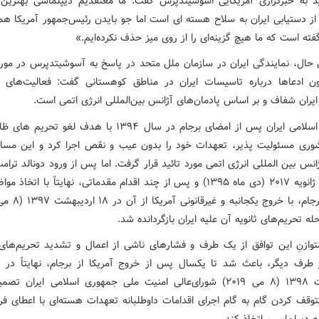
 به خبرگزاری آمریکایی اسوشیتدپرس گفت: ما معتقدیم دیپلماسی بهترین ر
از دستیابی ایران به سلاح هسته ای است اما جو بایدن رئیس‌جمهور آمریکا هم
ه است که ما هیچ گزینه‌ای را از روی میز حذف نکرده‌ایم.»
حال، نمایندگی ایران در سازمان ملل متحد در پاسخ به آسوشیتدپرس در مور
ون ادعاها درباره تاسیسات ایران در مناطق کوهستانی گفت: فعالیت‌های ص
ایران شفاف و بر اساس پادمان‌های آژانس بین‌المللی انرژی اتمی است.
جمهوری اسلامی ایران پس از امضای برجام در سال ۱۳۹۴ با هدف لغو تح
نس بین المللی انرژی اتمی مورد تائید قرار گرفت. اما پس از ورود دونالد ترام
سفید در ژانویه ۲۰۱۷ (دی ماه ۱۳۹۵) و پس از چند اقدام مقدماتی، نهایتاً با اتخا
له تحریم‌های ثانویه آن علیه ایران بازگردانده شد.
متوازنِ این توافق از یک طرف و فشارهای ناشی از اعمال و تشدید تحریم‌های 
اردیبهشت ۱۳۹۸ (۸ می ۲۰۱۹) شورای‌عالی امنیت ملی جمهوری اسلامی ایران ت
توقف کردن گام به گام اجرای اقدامات داوطلبانه تعهدات هسته‌ای با اعطای ف