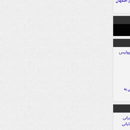
ده ۸ ساله در اصفهان
 به