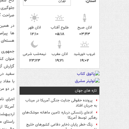
کاخ سفید
استان:
جلوگیری 
صراحت گفت
در همین 
اذان صبح
طلوع آفتاب
اذان ظهر
ها پیرام
۱۲:۱۰
۰۵:۱۸
۰۳:۴۳
هسته‌ای 
غروب خورشید
اذان مغرب
نیمه‌شب شرعی
۲۳:۲۳
۱۹:۲۱
۱۹:۰۲
گزارش آژا
در دو مرح
تازه های جهان
اجرای نا
پرونده حقوقی جنایت جنگی آمریکا در میناب
به جریان افتاد
ادعای زلنسکی درباره تامین ماهانه موشک‌های
رهگیر توسط آمریکا
راستای م
زنگ خطر پایان ذخایر دفاعی کشورهای خلیج