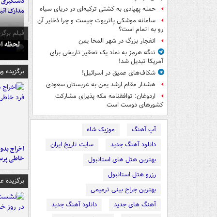
دستگیری ب
حمله پهپادی به کشتی ترکیه‌ای در دریای سیاه
مدارک اتب
سامانه موشکی پاتریوت چیست و چرا ذخایر آن
رو به اتمام است؟
فیلم برگزی
انفجار بزرگ در شهر المخا یمن
لحظه انفجار جایگاه
تنگه هرمز به نماد یک تحقیر تاریخی برای
آمریکا تبدیل شد!
برگزیده و
شکاف‌های عمیق در اسرائیل!
هشدار مقام ارشد یمن به عربستان سعودی
اردوغان: توافقنامه مکه پذیرای مشارکت
کشورهای دوست است
آپ آهنگ
موزیک شاه
دانلود آهنگ جدید
سایت تاریخ ایران
اخراج بدون
خاطی پرس
بهترین هتل های استانبول
رزرو هتل استانبول
برگزیده 
بهترین جراح بینی ترمیمی
آهنگ های جدید
دانلود آهنگ جدید