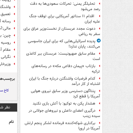
تحلیلگر یمنی: تحرکات سعودی‌ها به دقت
واشنگتن
رصد می‌شود
تعمیق ق
اقدام ۱۱ سناتور آمریکایی برای توقف جنگ
رسانه آ
علیه ایران
مالی:آم
دعوت مجدد عربستان از نخست‌وزیر عراق برای
سفر به ریاض
چین: با
پدیده اسرائیلی‌هایی که برای ایران جاسوسی
روسیه ت
می‌کنند، پایان ندارد!
مقام آم
مقام سابق صهیونیست: عربستان ببر کاغذی
نگرانی 
است
وزیرخار
بازتاب «پیمان دفاعی مکه» در رسانه‌های
ترکیه
برچسب‌ها
کدام فرضیات واشنگتن درباره جنگ با ایران
اشتباه از کار درآمد
کاخ سف
پنتاگون دسترسی وزیر سابق نیروی هوایی
آمریکا را قطع کرد
هشدار پکن به توکیو: با آتش بازی نکنید
نظر شم
درگیری اعضای داعش و نیروهای جولانی در
سیده زینب
نام
برکناری شوکه‌کننده فرمانده لشکر پنجم ارتش
آمریکا در اروپا