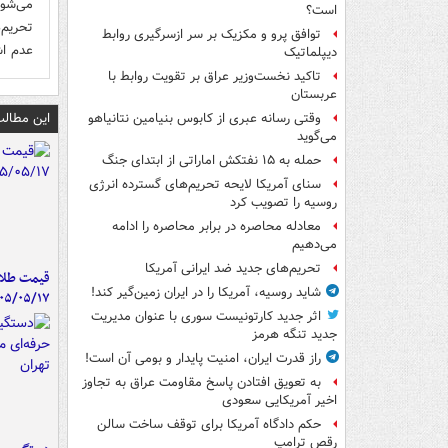
می‌شود
است؟
تحریم‌ه
توافق پرو و مکزیک بر سر ازسرگیری روابط
عدم اش
دیپلماتیک
تاکید نخست‌وزیر عراق بر تقویت روابط با
عربستان
این مطالب
وقتی رسانه عبری از کابوس بنیامین نتانیاهو
می‌گوید
حمله به ۱۵ نفتکش‌ اماراتی از ابتدای جنگ
سنای آمریکا لایحه تحریم‌های گسترده انرژی
روسیه را تصویب کرد
معادله محاصره در برابر محاصره را ادامه
می‌دهیم
تحریم‌های جدید ضد ایرانی آمریکا
قیمت طلا 
شاید روسیه، آمریکا را در ایران زمین‌گیر کند!
۰۵/۰۵/۱۷
اثر جدید کارتونیست سوری با عنوان مدیریت
جدید تنگه هرمز
راز قدرت ایران، امنیت پایدار و بومی آن است!
به تعویق افتادن پاسخ مقاومت عراق به تجاوز
اخیر آمریکایی سعودی
حکم دادگاه آمریکا برای توقف ساخت سالن
رقص ترامپ