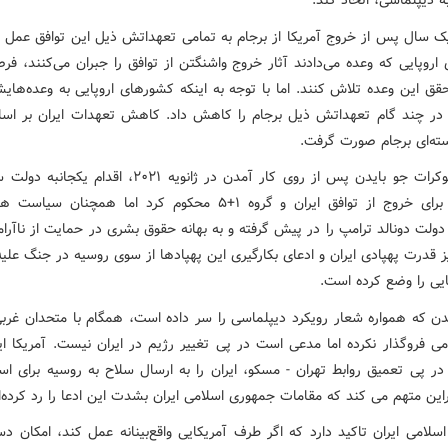
 یک سال پس از خروج آمریکا از برجام به تمامی تعهداتش ذیل این توافق عمل کر
اروپایی که وعده می‌دادند آثار خروج واشنگتن از توافق را جبران می‌کنند، ف
حقق این وعده تلاش کنند. اما با توجه به اینکه کشورهای اروپایی به وعده‌ها
د، در چند گام تعهداتش ذیل برجام را کاهش داد. کاهش تعهدات ایران بر اس
ته‌ای برجام صورت گرفت.
دولت دموکرات جو بایدن پس از روی کار آمدن در ژانویه ۲۰۲۱، اقدام
کشور را برای خروج از توافق ایران و گروه ۱+۵ محکوم کرد اما همچنان 
ولت دونالد ترامپ را در پیش گرفته و به بهانه حقوق بشری در حمایت از ناآرا
یز قدرت پهپادی ایران و ادعای بکارگیری این پهپادها از سوی روسیه در جنگ علیه
یی را وضع کرده است.
دن که همواره شعار رویکرد دیپلماسی را سر داده است، همگام با متحدان غربی
می فروگذار نکرده اما مدعی است در پی تغییر رژیم در ایران نیست. آمریکا ای
ر پی تعمیق روابط تهران - مسکو، ایران را به ارسال سلاح به روسیه برای است
ین متهم می کند که مقامات جمهوری اسلامی ایران بشدت این ادعا را رد کرده‌ان
لامی ایران تاکید دارد که اگر طرف آمریکایی واقع‌بینانه عمل کند، امکان دس