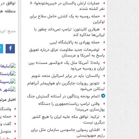
توافق در
عملیات ارتش پاکستان در خیبرپختونخوا؛ ۸
نفر کشته شدند
منطقه‌ هم
حمله روسیه به یک کشتی حامل سلاح برای
اوکراین
هیلاری کلینتون: ترامپ نمی‌داند چطور با
منبع: ایرنا
ایرانی‌ها مذاکره کند
حمله پهپادی به پالایشگاه لیبی
توضیحات جدید مقاومت عراق درباره تعویق
پاسخ به آمریکا و عربستان
پانه‌تا: آمریکا مثل یک «بوکسور مست» بین
ایران و روسیه می‌دود
پاکستان: باید در برابر اسرائیل متحد شویم
تئودور روزولت جایگزین ناو هواپیمابر آبراهام
لینکلن می‌شود
اتمام بودجه پنتاگون در آستانه گسترش جنگ
اخبار مرتب
وقتی ترامپ ریاست‌جمهوری را دستگاه
واشنگتن
پول‌سازی می‌بیند!
حمله پ
ترکیه: توافق مکه علیه ایران یا هیچ کشور
دیگری نیست
گفت وگو
افشای رسوایی جاسوسی سازمان ملل برای
متوسل شدن ۳۵ قانونگذار ضدایرانی آمریک
رژیم صهیونیستی
روایت آ