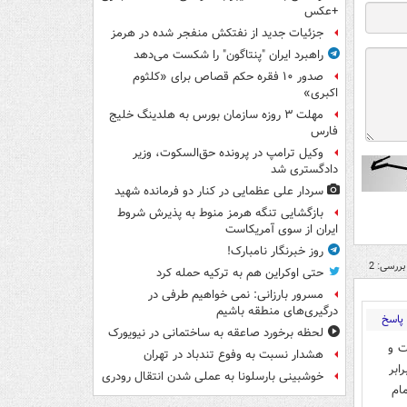
+عکس
جزئیات جدید از نفتکش منفجر شده در هرمز
راهبرد ایران "پنتاگون" را شکست می‌دهد
صدور ۱۰ فقره حکم قصاص برای «کلثوم
اکبری»
مهلت ۳ روزه سازمان بورس به هلدینگ خلیج
فارس
وکیل ترامپ در پرونده حق‌السکوت، وزیر
دادگستری شد
سردار علی عظمایی در کنار دو فرمانده شهید
بازگشایی تنگه هرمز منوط به پذیرش شروط
ایران از سوی آمریکاست
روز خبرنگار نامبارک!
بررسی: 2
حتی اوکراین هم به ترکیه حمله کرد
مسرور بارزانی: نمی خواهیم طرفی در
درگیری‌های منطقه باشیم
پاسخ
لحظه برخورد صاعقه به ساختمانی در نیویورک
ت و
هشدار نسبت به وفوع تندباد در تهران
ابر
خوشبینی بارسلونا به عملی شدن انتقال رودری
ام