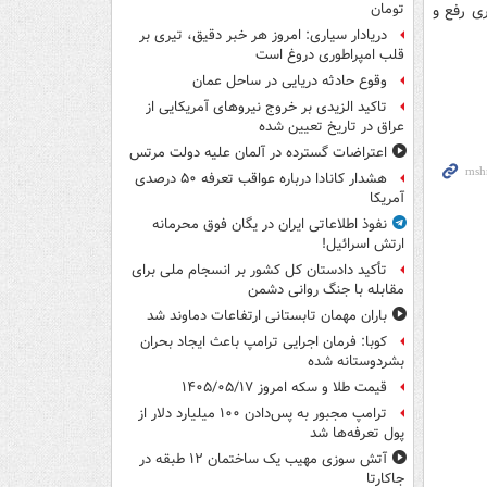
ی رفع و
تومان
دریادار سیاری: امروز هر خبر دقیق، تیری بر
قلب امپراطوری دروغ است
وقوع حادثه دریایی در ساحل عمان
تاکید الزیدی بر خروج نیروهای آمریکایی از
عراق در تاریخ تعیین شده
اعتراضات گسترده در آلمان علیه دولت مرتس
هشدار کانادا درباره عواقب تعرفه ۵۰ درصدی
آمریکا
نفوذ اطلاعاتی ایران در یگان فوق محرمانه
ارتش اسرائیل!
تأکید دادستان کل کشور بر انسجام ملی برای
مقابله با جنگ روانی دشمن
باران مهمان تابستانی ارتفاعات دماوند شد
کوبا: فرمان اجرایی ترامپ باعث ایجاد بحران
بشردوستانه شده
قیمت طلا و سکه امروز ۱۴۰۵/۰۵/۱۷
ترامپ مجبور به پس‌دادن ۱۰۰ میلیارد دلار از
پول تعرفه‌ها شد
آتش سوزی مهیب یک ساختمان ۱۲ طبقه در
جاکارتا