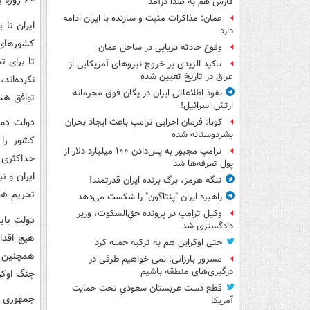
۶۰ روزه به دیپلماسی، اتخاذ کند.
فارس هم به صدا درآمد
عمان: مذاکرات مثبت و سازنده با ایران ادامه
ایران تا
دارد
کشورهای 
وقوع حادثه دریایی در ساحل عمان
تا برای ت
تاکید الزیدی بر خروج نیروهای آمریکایی از
عراق در تاریخ تعیین شده
نکرده‌ان
نفوذ اطلاعاتی ایران در یگان فوق محرمانه
توافق هس
ارتش اسرائیل!
کوبا: فرمان اجرایی ترامپ باعث ایجاد بحران
بشردوستانه شده
ترامپ مجبور به پس‌دادن ۱۰۰ میلیارد دلار از
حداکثری د
پول تعرفه‌ها شد
ایران و ن
تنگه هرمز، برگ برنده ایران قدرتمند!
تحریم ها
راهبرد ایران "پنتاگون" را شکست می‌دهد
وکیل ترامپ در پرونده حق‌السکوت، وزیر
دولت بای
دادگستری شد
هیچ اقدا
حتی اوکراین هم به ترکیه حمله کرد
همچنین د
مسرور بارزانی: نمی خواهیم طرفی در
درگیری‌های منطقه باشیم
جنگ اوکرا
قطع دست عربستان سعودیِ تحت حمایت
جمهوری اس
آمریکا