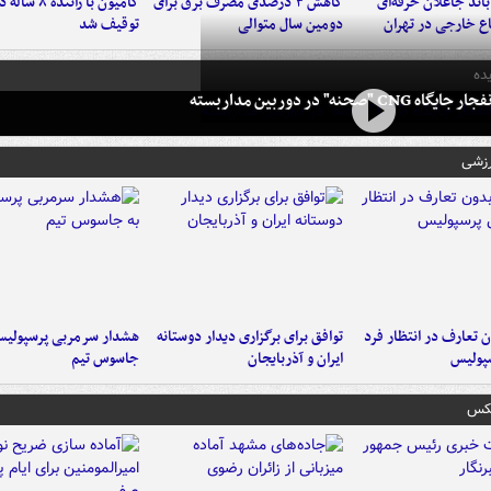
اند جاعلان حرفه‌ای
کاهش ۳ درصدی مصرف برق برای
کامیون با رانن
اع خارجی در تهران
دومین سال متوالی
توقیف شد
ده
 CNG "صحنه" در دوربین مداربسته
رزشی
 تعارف در انتظار فرد
توافق برای برگزاری دیدار دوستانه
هشدار سرمربی پرسپولیس
پولیس
ایران و آذربایجان
جاسوس تیم
عکس