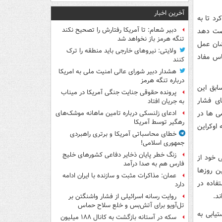
آخرین اخبار
د تا به
دبیر شعام: تا آمریکا رفتارش را تصحیح نکند
رصت دهد
تنگه هرمز باز نخواهد شد
یشان عمل
ولایتی: نیروهای خارجی باید منطقه را ترک
اس مفاد
کنند
هشدار دبیر شورای عالی امنیت ملی به امریکا
درباره تنگه هرمز
 یکجانبه دولت سابق این
پرونده حقوقی جنایت جنگی آمریکا در میناب
سیاست های فشار
به جریان افتاد
می ها در
ادعای زلنسکی درباره تامین ماهانه موشک‌های
رهگیر توسط آمریکا
 اوکراین
خطای محاسباتی آمریکا و برتری راهبردی
جمهوری اسلامی!
زنگ خطر پایان ذخایر دفاعی کشورهای خلیج
 خود از
فارس هم به صدا درآمد
ن روزها
عمان: مذاکرات مثبت و سازنده با ایران ادامه
فاده در
دارد
د.
روایت رسانه اسرائیلی از فشار واشنگتن بر
تل‌آویو برای آتش‌بس و خلع سلاح حماس
تیابی به
سکه در آستانه بازگشت به کانال ۱۸۸ میلیون