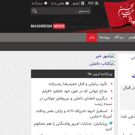
RSS
آرشیو
تماس با ما
دربارهٔ ما
MASHREGH
NEWS
یلم
دیدگاه
پیوندها
بازار
اپ
پربازدیدترین ها
ت
تأیید ربایش و قتل حمیدرضا رجب‌زاده
مداح جوانی که در خون خود غلطید +فیلم
درگیری اعضای داعش و نیروهای جولانی در
سیده زینب
استقرار انبوه «دی‌اف‑۱۷» و پایان عصر پدافند
مدعی شد:
آمریکا +عکس
.
پزشکیان: جنایات امروز واشنگتن را هم محکوم
کنید