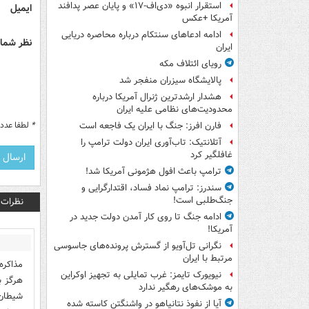
استقرار انبوه «دی‌اف‑۱۷» و پایان عصر پدافند
ایمیل
آمریکا +عکس
ادامه ادعاهای سنتکام درباره محاصره دریایی
نظر شما 
ایران
رویای ائتلاف مکه
پالایشگاه سیزران منفجر شد
هشدار ارشدترین ژنرال آمریکا درباره
محدودیت‌های نظامی علیه ایران
*
لطفا عدد م
فارن افرز: جنگ با ایران یک فاجعه است
آتلانتیک: تاب‌آوری ایران دولت ترامپ را
غافلگیر کرد
ترامپ باعث افول هژمونی آمریکا شد!
سندرز: ترامپ نماد فساد، اقتدارگرایی و
جنگ‌طلبی است!
نظرات
ادامه جنگ تا روی کار آمدن دولت جدید در
آمریکا!
نگرانی تل‌آویو از گسترش پرونده‌های جاسوسی
مرتبط با ایران
مذاکره
نیویورک تایمز: غرب تمایلی به تجهیز اوکراین
هرگز ب
به موشک‌های رهگیر ندارد
شیطان 
آیا از نفوذ نتانیاهو در واشنگتن کاسته شده