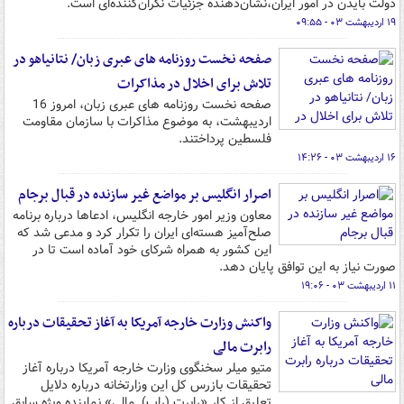
دولت بایدن در امور ایران،نشان‌دهنده جزئیات نگران‌کننده‌ای است.
۱۹ اردیبهشت ۰۳ - ۰۹:۵۵
صفحه نخست روزنامه های عبری زبان/ نتانیاهو در
تلاش برای اخلال در مذاکرات
صفحه نخست روزنامه های عبری زبان، امروز 16
اردیبهشت، به موضوع مذاکرات با سازمان مقاومت
فلسطین پرداختند.
۱۶ اردیبهشت ۰۳ - ۱۴:۲۶
اصرار انگلیس بر مواضع غیر سازنده در قبال برجام
معاون وزیر امور خارجه انگلیس، ادعاها درباره برنامه
صلح‌آمیز هسته‌ای ایران را تکرار کرد و مدعی شد که
این کشور به همراه شرکای خود آماده است تا در
صورت نیاز به این توافق پایان دهد.
۱۱ اردیبهشت ۰۳ - ۱۹:۰۶
واکنش وزارت خارجه آمریکا به آغاز تحقیقات درباره
رابرت مالی
متیو میلر سخنگوی وزارت خارجه آمریکا درباره آغاز
تحقیقات بازرس کل این وزارتخانه درباره دلایل
تعلیق از کار «رابرت (راب) مالی» نماینده ویژه سابق