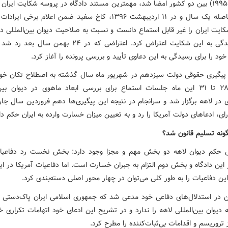
(۱۵ اوت ۱۹۹۵) بین دو کشور امضا شد، مهمترین مستند دادگاه در پروسه شکایت ایران 
بود. به فاصله یک سال و در ۱۱ اردیبهشت ۱۳۹۶، کاخ سفید ضمن اعلام برخی 
ایت ایران را غیر قابل استماع دانست و نسبت به صلاحیت دیوان بین‌المللی د
برای رسیدگی به این شکایت اعتراض کرد. اعتراضی که در ۲۴ بهمن س
د را برای رسیدگی به این دعاوی تأیید و بررسی پرونده را آغاز کرد.
ا پیگیری حقوقی دولت سیزدهم در شهریور ماه سال گذشته به اصطلاح تکان خور
روزهای ۲۸ تا ۳۱ این ماه جلسات استماع برای بررسی ابعاد ماهوی در دیوان بی
 در لاهه برگزار شد و سرانجام در نتیجه این پیگیری‌ها دهم فروردین سال جار
ای، ادعاهای دولت آمریکا را رد و به تعیین میزان خسارت وارده به ایران حکم دا
گونه تسلیم قانون شد؟
 حکم دیوان لاهه دو بخش مهم و مجزا وجود دارد: بخش نخست رد دفاعی
 این دادگاه و بخش دوم التزام به جبران خسارت است. اما دفاعیات آمریکا در ای
ین دفاعیات را به طور کلی می‌توان در چهار محور اصلی دسته‌بندی کرد.
تن در استدلال‌های دفاعی خود مدعی شد که جمهوری اسلامی ایران پاک‌دستی لا
 دیوان بین‌المللی لاهه را ندارد و در تشریح این ادعای خود اتهامات تکراری خ
تروریسم و اقدامات بی‌ثبات‌کننده را مطرح کرد.