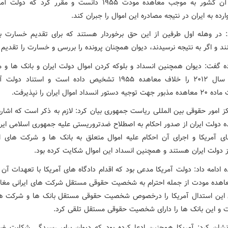
تعهدات آن کشور به موجب معاهده مودت ۱۹۵۵ دانست و مقرر کرد که د
ده به ایران در نتیجه مصادره این اموال را جبران کند.
: در وهله اول طرفین از این حق برخوردار هستند که برای تقدیم خسارت با
ند و اگر به نتیجه نرسیدند، دیوان همچنان پرونده را بررسی و خسارت را تقدیم 
ه گفت: دیوان همچنین انسداد و بلوکه کردن اموال دولت ایران و بانک ها و
ایران در سال ۲۰۱۲ را خلاف معاهده ۱۹۵۵ تشخیص داده است و استناد د
ور انسداد اموال ایران را نپذیرفت.
ز امور حقوقی بین المللی ریاست جمهوری بیان کرد: لازم به ذکر است که اشاره
ده دولت ایران از صدور احکام به اصطلاح ضدتروریستی علیه جمهوری اسلامی ایر
ای آمریکا و اجرای آن احکام علیه اموال متعلق به بانک ها و شرکت های ای
 دولت ایران هستند و همچنین انسداد این اموال شکایت کرده بود.
 ادامه داد: دولت آمریکا مدعی بود که اقدام دادگاه های آمریکا با تعهدات آن
هده مودت از جمله احترام به شخصیت حقوقی مستقل شرکت های ایرانی مغا
ن این استدال آمریکا را درخصوص شخصیت حقوقی مستقل بانک ها و شرکت ها
فت و این بانک ها را دارای شخصیت حقوقی مستقل تلقی کرد.
شان کرد: آمریکا همچنین ادعا کرده بود که دیوان برای رسیدگی شکایت ض