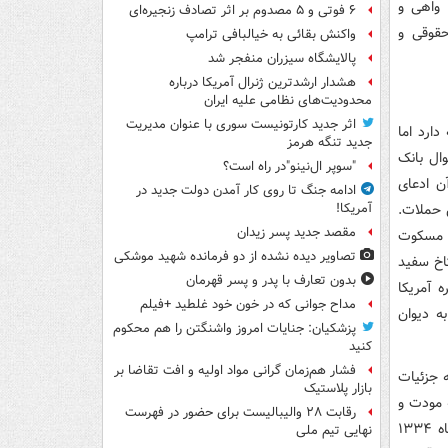
 واهی و
۶ فوتی و ۵ مصدوم بر اثر تصادف زنجیره‌ای
حقوقی و
واکنش بقائی به خیالبافی ترامپ
پالایشگاه سیزران منفجر شد
هشدار ارشدترین ژنرال آمریکا درباره
محدودیت‌های نظامی علیه ایران
اثر جدید کارتونیست سوری با عنوان مدیریت
دارد اما
جدید تنگه هرمز
 ۲ میلیارد دلار از اموال بانک
"سوپر ال‌نینو"در راه است؟
ناریویی بهانه‌ آن ادعای
ادامه جنگ تا روی کار آمدن دولت جدید در
 حملات.
آمریکا!
مقصد جدید پسر زیدان
راض به این اقدام غیرعقلانی تا از سوی جمهوری اسلامی ایران، آن را تا سال ۲۰۱۲ مسکوت
تصاویر دیده‌ نشده از دو فرمانده شهید موشکی
اخ سفید
بدون تعارف با پدر و پسر قهرمان
ه آمریکا
مداح جوانی که در خون خود غلطید +فیلم
ه دیوان
پزشکیان: جنایات امروز واشنگتن را هم محکوم
کنید
فشار هم‌زمان گرانی مواد اولیه و افت تقاضا بر
که جزئیات
بازار پلاستیک
ه مودت و
رقابت ۲۸ والیبالیست برای حضور در فهرست
روابط اقتصادی و حقوق کنسولی بین ایران را شرح می‌داد. این معاهده که ۲۳ مرداد ماه ۱۳۳۴
نهایی تیم ملی