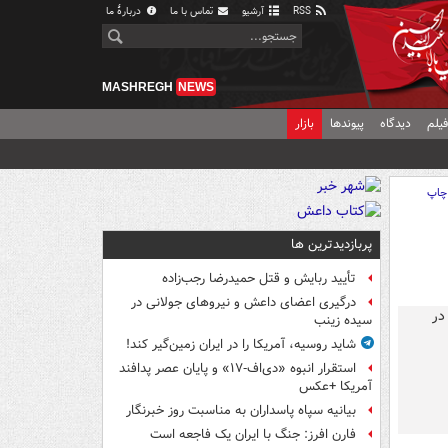
RSS
آرشیو
تماس با ما
دربارهٔ ما
MASHREGH
NEWS
یلم
دیدگاه
پیوندها
بازار
چاپ
پربازدیدترین ها
تأیید ربایش و قتل حمیدرضا رجب‌زاده
درگیری اعضای داعش و نیروهای جولانی در
سیده زینب
شاید روسیه، آمریکا را در ایران زمین‌گیر کند!
استقرار انبوه «دی‌اف‑۱۷» و پایان عصر پدافند
آمریکا +عکس
بیانیه سپاه پاسداران به مناسبت روز خبرنگار
فارن افرز: جنگ با ایران یک فاجعه است