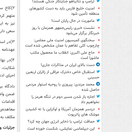
ترامپ و نتانیاهو جنایتکار جنگی هستند!
۲)کاخ س
امنیت خلیج فارس باید به دست کشورهای
منطقه تأمین شود
متهم کرد
ماموریت در حال پایان است!
نیز به ا
نشست خبری رئیس‌جمهور همزمان با روز
سعی دارد 
خبرنگار برگزار می‌شود
سخنگوی کمیسیون امنیت ملی مجلس:
چارچوب کلی تفاهم با عمان مشخص شده است
عهدنامه م
حاج علی اکبری: انقلاب ما محصول مکتب
عاشورا است
۴)در نه
دست بالای ایران در مذاکرات جاری!
شکایت، م
استقبال خاص دخترک عراقی از زائران اربعین
احیای اد
حسینی
محمد مرندی: پیروزی با روحیه استوار مردمی
دادگاه بی
حاصل شده
ضمن واهی 
اجازه باز شدن مسیر دوم در تنگه هرمز را
نخواهیم داد
معاهده‌ی
دردسر همزمان آمریکا و اوکراین با ته کشیدن
موشک های پاتریوت
مکلف به 
حماقت ترامپ با ذخایر انرژی جهان چه کرد؟
جزئیات و 
این دیپلماسی نمایشی، شکست خورده است