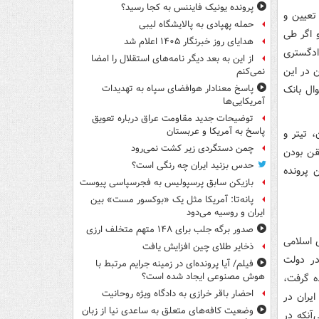
پرونده یونیک فایننس به کجا رسید؟
 است تا برای تعیین و
حمله پهپادی به پالایشگاه لیبی
و اگر طی
هدایای روز خبرنگار ۱۴۰۵ اعلام شد
ادگستری
از این به بعد دیگر نامه‌های استقلال را امضا
 در این
نمی‌کنم
۲ میلیارد دلار از اموال بانک
پاسخ معنادار هوافضای سپاه به تهدیدات
آمریکایی‌ها
توضیحات جدید مقاومت عراق درباره تعویق
پاسخ به آمریکا و عربستان
 تیتر و
چمن دستگردی زیر کشت نمی‌رود
قن بودن
حدس بزنید ایران چه رنگی است؟
 پرونده
بازیکن سابق پرسپولیس به فجرسپاسی پیوست
پانه‌تا: آمریکا مثل یک «بوکسور مست» بین
ایران و روسیه می‌دود
صدور برگه جلب برای ۱۴۸ متهم متخلف ارزی
 اسلامی
ذخایر طلای چین افزایش یافت
در دولت
فیلم/ آیا پرونده‌ای در زمینه جرایم مرتبط با
هوش مصنوعی ایجاد شده است؟
ه عهده گرفت،
احضار باقر خرازی به دادگاه ویژه روحانیت
یران در
وضعیت کافه‌های متعلق به ساعدی نیا از زبان
آنکه در