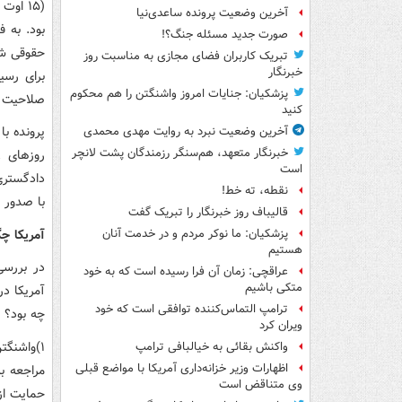
آخرین وضعیت پرونده ساعدی‌نیا
صورت جدید مسئله جنگ؟!
حقوقی شک
تبریک کاربران فضای مجازی به مناسبت روز
خبرنگار
پزشکیان: جنایات امروز واشنگتن را هم محکوم
صلاحیت خو
کنید
پرونده ب
آخرین وضعیت نبرد به روایت مهدی محمدی
خبرنگار متعهد، هم‌سنگر رزمندگان پشت لانچر
است
دادگستری
نقطه، ته خط!
با صدور ر
قالیباف روز خبرنگار را تبریک گفت
آمریکا چ
پزشکیان: ما نوکر مردم و در خدمت آنان
هستیم
در بررسی
عراقچی: زمان آن فرا رسیده است که به خود
متکی باشیم
آمریکا در
ترامپ التماس‌کننده توافقی است که خود
چه بود؟ ا
ویران کرد
۱)واشنگ
واکنش بقائی به خیالبافی ترامپ
اظهارات وزیر خزانه‌داری آمریکا با مواضع قبلی
مراجعه به
وی متناقض است
حمایت از 