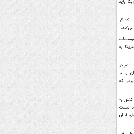
ولت آمریکا باید
 یکدیگر
می‌کند.
 موسسات
ولت آمریکا به
 کنم در
ان توسط
رانی که
 کشور به
یر نیست
ی ایران
بط برخی