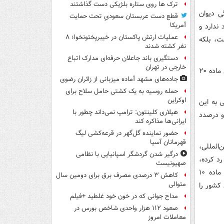
ترک ها روی ستاره بلژیکی دست گذاشتند
ی دیوان
قطع دست عربستان سعودیِ تحت حمایت
آمریکا
ندارد و
عملیات ارتش پاکستان در خیبرپختونخوا؛ ۸
ت، بلکه
نفر کشته شدند
دستگیری باند جاعلان حرفه‌ای مدارک اتباع
خارجی در تهران
۳)در استدلال دیگری ایالات‌متحده‌آمریکا اقدامات خود در تصرف اموال ایران را در راستای ماده ۲۰
جاده‌های مشهد آماده میزبانی از زائران رضوی
حمله روسیه به یک کشتی حامل سلاح برای
اوکراین
 به این
هیلاری کلینتون: ترامپ نمی‌داند چطور با
و درصدد
ایرانی‌ها مذاکره کند
حضور نماینده گل‌گهر در قرعه‌کشی لیگ
قهرمانان آسیا
‌المللی،
درگیر شدن گردشگر اسپانیایی با نظامی
رد کرده،
صهیونیست
اقدامات آمریکا را نقض تعهدات مندرج در بند۱ ماده ۳، بند های ۱ و ۲ ماده ۴ و ماده ۱۰
کاهش ۳ درصدی مصرف برق برای دومین سال
متوالی
کشور را
مداح جوانی که در خون خود غلطید +فیلم
صعود ۱۱۲ هزار واحدی شاخص بورس در
معاملات امروز