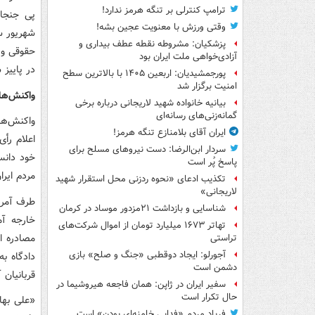
ترامپ کنترلی بر تنگه هرمز ندارد!
پی جنجال
وقتی ورزش با معنویت عجین بشه!
شهریور س
پزشکیان: مشروطه نقطه عطف بیداری و
حقوقی و ا
آزادی‌خواهی ملت ایران بود
در پاییز 
پورجمشیدیان: اربعین ۱۴۰۵ با بالاترین سطح
امنیت برگزار شد
واکنش‌ها 
بیانیه خانواده شهید لاریجانی درباره برخی
گمانه‌زنی‌های رسانه‌ای
واکنش‌ها
ایران آقای بلامنازع تنگه هرمز!
اعلام رأی
سردار ابن‌الرضا: دست نیروهای مسلح برای
خود دانس
پاسخ پُر است
مردم ایرا
تکذیب ادعای «نحوه ردزنی محل استقرار شهید
لاریجانی»
طرف آمری
شناسایی و بازداشت ۲۱مزدور موساد در کرمان
خارجه آم
تهاتر ۱۶۷۳ میلیارد تومان از اموال شرکت‌های
مصادره ا
تراستی
آجورلو: ایجاد دوقطبی «جنگ و صلح‌» بازی
دادگاه به
دشمن است
قربانیان 
سفیر ایران در ژاپن: همان فاجعه هیروشیما در
حال تکرار است
«علی بها
فریاد مردم «فدایی خامنه‌ای بودن» است