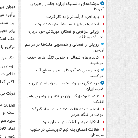
موشک‌های بالستیک ایران؛ چالش راهبردی
آمریکا
برآورد می
باید افراد کارآمدتر را به کار گرفت
این مدت 
آنچه رهبر شهید سال‌ها پیش دیده بودند
برای تعی
رایزنی عراقچی و همتای موریتانی خود درباره
تحولات منطقه
روایتی از همدلی و همسویی ملت‌ها در مراسم
مرکزی را ن
اربعین
شکستن هژ
کریدورهای شمالی و جنوبی تنگه هرمز حذف
می‌شوند
مهمترین 
زنجیرهایی که آمریکا را به زیر سطح آب
دفاعیات 
می‌کشند!
ناکام گذا
درماندگی صهیونیست‌ها در برابر استراتژی و
قدرت ایران
دولت بی‌ه
۶ دستاورد بزرگ ایران در ۱۶۰ روز رهبری رهبر
انقلاب
پیروزی د
ادعای شبکه «الحدث» درباره ایجاد گذرگاه
است و به
موقت در تنگه هرمز
ابتکارات رهبر انقلاب در میدان نبرد
تمام تلا
هلاکت اعضای یک تیم تروریستی در جنوب
سیستان
لاهه را 