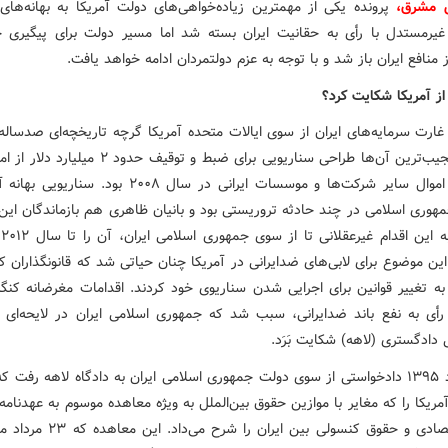
ش مشرق،
پرونده یکی از مهمترین زیاده‌خواهی‌های دولت آمریکا به بهانه‌های
غیرمستدل با رأی به حقانیت ایران بسته شد اما مسیر دولت برای پیگیری 
منافع ایران باز شد و با توجه به عزم دولتمردان ادامه‌ خواهد یافت.
 از آمریکا شکایت کرد؟
ارت سرمایه‌های ایران از سوی ایالات متحده آمریکا گرچه تاریخچه‌ای صدساله 
یکی از عجیب‌ترین آن‌ها طراحی سناریویی برای ضبط و توقیف حدود
مرکزی و اموال سایر شرکت‌ها و موسسات ایرانی در سال ۲۰۰۸ بود. س
هوری اسلامی در چند حادثه تروریستی بود و بانیان ظاهری هم بازماندگان این
اعت
ین موضوع برای لابی‌های ضدایرانی در آمریکا چنان حیاتی شد که قانونگذاران ک
به تغییر قوانین برای اجرایی شدن سناریوی خود کردند. اقدامات مغرضانه کنگر
 رأی به نفع باند ضدایرانی، سبب شد که جمهوری اسلامی ایران در لایحه‌ای ب
ی دادگستری (لاهه) شکایت بَرَد.
۲۵ خرداد ۱۳۹۵ دادخواستی از سوی دولت جمهوری اسلامی ایران به دادگاه لاهه رفت 
مریکا را که مغایر با موازین حقوق بین‌الملل به ویژه معاهده موسوم به عهدنام