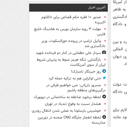
از آمریکا
آخرین اخبار
ایرادات به ظاهر
ادگستری
صدور ۱۰ فقره حکم قصاص برای «کلثوم
اکبری»
ال بعد رد شد و دادگاه
مهلت ۳ روزه سازمان بورس به هلدینگ خلیج
فارس
وکیل ترامپ در پرونده حق‌السکوت، وزیر
د و بین
دادگستری شد
ن المللی
سردار علی عظمایی در کنار دو فرمانده شهید
ی دیوان
بازگشایی تنگه هرمز منوط به پذیرش شروط
د.
ایران از سوی آمریکاست
روز خبرنگار نامبارک!
حتی اوکراین هم به ترکیه حمله کرد
ات دولت
مسرور بارزانی: نمی خواهیم طرفی در
درگیری‌های منطقه باشیم
ن دادگاه
لحظه برخورد صاعقه به ساختمانی در نیویورک
هشدار نسبت به وفوع تندباد در تهران
زم برای
خوشبینی بارسلونا به عملی شدن انتقال رودری
ود مانند
لحظه انفجار جایگاه CNG صحنه در دوربین
مداربسته