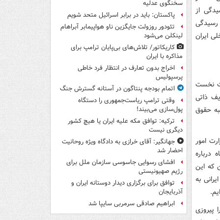
سخنگوی عدلیه
یدگی از
پاکستان: باید در برابر اسرائیل متحد شویم
 رسیدگی
تئودور روزولت جایگزین ناو هواپیمابر آبراهام
لی ایران
لینکلن می‌شود
کاریکاتور/ تلاش‌های بی‌پایان ترامپ برای
مذاکره با ایران
اخراج بدون تعارف در انتظار فرد خاطی
پرسپولیس
ات نخست
اتمام بودجه پنتاگون در آستانه گسترش جنگ
ایف ذاتی
وقتی ترامپ ریاست‌جمهوری را دستگاه
به حقوق
پول‌سازی می‌بیند!
ترکیه: توافق مکه علیه ایران یا هیچ کشور
دیگری نیست
رت امور
جهانگیر: آقای خرازی به دادگاه ویژه روحانیت
احضار شد
 درباره
افشای رسوایی جاسوسی سازمان ملل برای
 که این
رژیم صهیونیستی
یرانی به
توافق برای برگزاری دیدار دوستانه ایران و
یم.
آذربایجان
ابراهیم صادقی سرمربی سایپا شد
 پیروزی