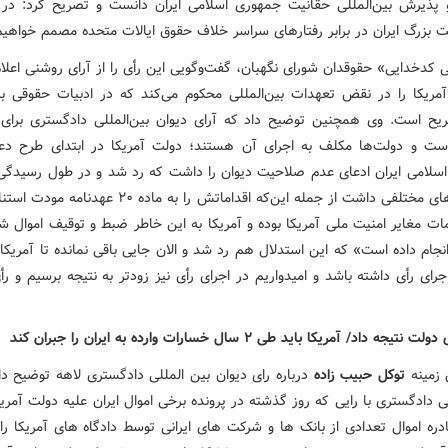
 پذیرش بین‌المللی حقانیت جمهوری اسلامی ایران دانست و تصریح کرد: در 
 بزرگ‌ ایران در برابر رفتارهای سراسر خلاف حقوق ایالات متحده مصمم خواهیم
 کدخدایی» حقوقدان شورای نگهبان، گفت‌وگویی این رأی را از آرای روشنی اعلام
آمریکا را در نقض تعهدات بین‌المللی محکوم می‌کند که در ادبیات حقوقی بین
یح است. وی همچنین توضیح داد که آرای دیوان بین‌المللی دادگستری برای 
ر است و دولت‌ها مکلف به اجرای آن هستند؛ دولت آمریکا در ابتدای طرح دع
سلامی ایران ادعای عدم صلاحیت دیوان را داشت که رد شد و در طول رسیدگی
هم ادعاهای مختلفی داشت از جمله این‌که اقداماتش را به ماده ۲۰ ع
مات مغایر امنیت ملی آمریکا بوده و آمریکا به این خاطر ضبط و توقیف اموال ش
 انجام داده است» که این استدلال هم رد شد و الان جایی باقی‌ نمانده تا آمریکا
رای رأی داشته باشد و امیدواریم در اجرای رأی نیز زودتر به نتیجه برسیم و رأ
جه داد/ آمریکا باید طی ۲ سال خسارات وارده به ایران را جبران کند
 زمینه
توکل حبیب زاده
درباره رای دیوان بین المللی دادگستری لاهه توضیح دا
ی دادگستری با رایی که روز گذشته در پرونده برخی اموال ایران علیه دولت آمری
ره اموال تعدادی از بانک ها و شرکت های ایرانی توسط دادگاه های آمریکا را 