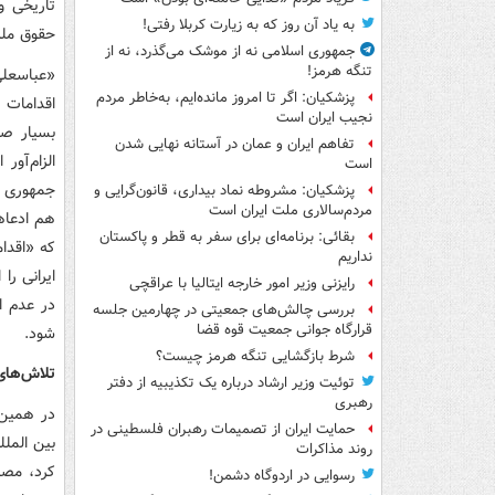
تاریخی و
به یاد آن روز که به زیارت کربلا رفتی!
حقوق ملت
جمهوری اسلامی نه از موشک می‌گذرد، نه از
تنگه هرمز!
«عباسعلی
پزشکیان: اگر تا امروز مانده‌ایم، به‌خاطر مردم
اقدامات 
نجیب ایران است
بسیار صر
تفاهم ایران و عمان در آستانه نهایی شدن
الزام‌آو
است
جمهوری ا
پزشکیان: مشروطه نماد بیداری، قانون‌گرایی و
مردم‌سالاری ملت ایران است
بقائی: برنامه‌ای برای سفر به قطر و پاکستان
که «اقدا
نداریم
ایرانی را
رایزنی وزیر امور خارجه ایتالیا با عراقچی
در عدم اج
بررسی چالش‌های جمعیتی در چهارمین جلسه
قرارگاه جوانی جمعیت قوه قضا
شود.
شرط بازگشایی تنگه هرمز چیست؟
تلاش‌های دولت نتی
توئیت وزیر ارشاد درباره یک تکذیبیه از دفتر
رهبری
در همین
حمایت ایران از تصمیمات رهبران فلسطینی در
بین الملل
روند مذاکرات
کرد، مصاد
رسوایی در اردوگاه دشمن!