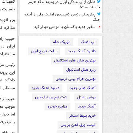
عمان از ایستادگی ایران در زمینه تنگه هرمز
خرسند است!
خسارت وار
پیش‌بینی رئیس کمیسیون امنیت ملی از آینده
وی افزود
جنگ
سفیر جدید پاکستان با مومنی دیدار کرد
مذاکره کن
حبیب زاد
آپ آهنگ
موزیک شاه
دانلود آهنگ جدید
سایت تاریخ ایران
مستثنیات ماده ۲۰ معاهده مذبور جهت توجیه دست
بهترین هتل های استانبول
رئیس مرک
رزرو هتل استانبول
این پرون
بهترین جراح بینی ترمیمی
دادگاه ه
مستقل از
آهنگ های جدید
دانلود آهنگ جدید
پرشین هتل
ثبت نام بیمه اربعین
حبیب زاده
موجب معا
آهنگ جدید
مزایده خودرو
اما دیوا
خرید بلیط استخر
را نپذیر
قیمت ورق آهن پرایس
وی خاطرن