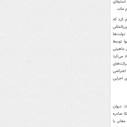
استیفای
 ماند.
 کرد که
‌المللی
دولت‌ها
وا توسط
 ماهیتی
هدنامه مودت استناد می‌کرد
رکت‌های
 اعتراضی
ی اجرایی
د: دیوان
کا صادره
مغایر با