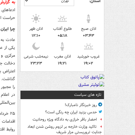
استان:
به گزار
ادعاهای 
حراست از 
چرا ایران
اذان صبح
طلوع آفتاب
اذان ظهر
۱۲:۱۰
۰۵:۱۸
۰۳:۴۳
عادت به غ
غروب خورشید
اذان مغرب
نیمه‌شب شرعی
دخالت جم
۲۳:۲۳
۱۹:۲۱
۱۹:۰۲
گذاشت. ا
را مجبور 
در اعلام
تازه های سیاست
بین‌الملل
روز خبرنگار نامبارک!
حدس بزنید ایران چه رنگی است؟
احضار باقر خرازی به دادگاه ویژه روحانیت
اقدامات آ
تاکید وزارت خارجه بر لزوم روشن شدن ابعاد
جنایت تروریستی مزار شریف