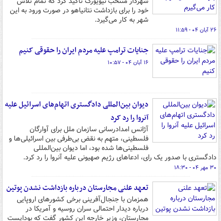
شهردار منتخب نیویورک تاکید کرد که تمام تلاش
خود را برای بازداشت نتانیاهو در صورت ورود به این
شهر به کار می‌گیرد.
۲۶ آبان ۰۴ - ۱۱:۵۹
جنایات ترامپ علیه مردم ایران را حقوقی کنیم
۱۶ آبان ۰۴ - ۱۰:۵۷
دیوان بین‌المللی دادگستری اتهام‌های اسرائیل علیه
آنروا را رد کرد
آژانس امدادرسانی سازمان ملل برای آوارگان
فلسطینی، متهم به نقض بی‌طرفی بین اسرائیلی‌ها و
فلسطینی‌ها شده بود، اما دیوان بین‌المللی
دادگستری با صدور یک رای، ادعاهای رژیم صهیونی علیه آنروا را رد کرد.
۳۰ مهر ۰۴ - ۱۸:۳۰
تعهد علنی مجارستان درباره بازداشت نشدن پوتین
همزمان با جنجال‌آفرینی برخی کشورهای اروپایی
درباره دیدار احتمالی سران روسیه و آمریکا در
مجارستان، وزیر خارجه این کشور گفت که بوداپست