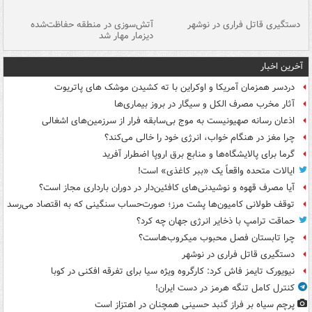
دستگیری قاتل فراری در نوشهر
آتش‌سوزی در منطقه حفاظت‌شده
دیزمار مهار شد
مص
آخرین اخبار
دردسر همزمان آمریکا و اوکراین با ته کشیدن موشک های پاتریوت
آثار مخرب مصرف الکل و سیگار در بروز بیماری‌ها
اذعان رسانه صهیونیست به موج بی‌سابقه فرار از سرزمین‌های اشغالی
چرا مغز در هنگام خواب، انرژی خود را خالی می‌کند؟
گرما برای پالایشگاه‌ها و منابع برق اروپا اضطرار آفرید
ایالات متحده واقعاً یک «ببر کاغذی» است!
آیا مصرف قهوه و نوشیدنی‌های کافئین‌دار در دوران بارداری مجاز است؟
توقف طولانی کامیون‌ها پشت مرز؛ صورت‌حساب سنگینی که به اقتصاد می‌رسد
حماقت ترامپ با ذخایر انرژی جهان چه کرد؟
چرا تابستان فصل محبوب میکروب‌هاست؟
دستگیری قاتل فراری در نوشهر
نیویورک تایمز فاش کرد: کارگروه ویژه سیا برای تفرقه افکنی در کوبا
کنترل کامل تنگه هرمز در دست ایران!
پرچم سیاه بر فراز گنبد حسینی همچنان در اهتزاز است