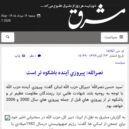
جمعه ۱۶ مرداد ۱۴۰۵ -
Aug
7 2026
سیاست
کد خبر
14767
تاریخ انتشار:
۲۳ آبان ۱۳۸۹ - ۱۷:۳۸
۰ نظر
چاپ
سیاست
نصرالله: پيروزي آينده باشکوه تر است
'سيد حسن نصرالله' دبيرکل حزب الله لبنان گفت: پيروزي آينده حزب الله
با توجه به روحيه بلند شهادت طلبي نزد رزمندگان مقاومت عظيم تر و
باشکوه تر از پيروزي هاي قبل از جمله پيروزي هاي سال 2000 و 2006
خواهد بود.
به گزارش مشرق به نقل از ايرنا، دبير کل حزب الله در سخنراني اخير خود
براي جمعي از لبناني ها گفت: رژيم صهيونيستي درسال 1982ميلادي با