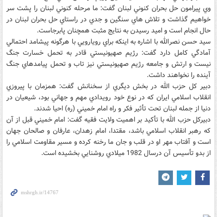
وي پيرامون حل بحران کنوني لبنان گفت: ما مرحله کنوني لبنان را پشت سر
خواهيم گذاشت و تلاش هاي سنگين و جدي در راستاي حل بحران لبنان در
حال انجام است و اميد رسيدن به نتايج مثبت همچنان پابرجاست.
سيد حسن نصرالله با اشاره به اينکه براي رويارويي با هرگونه پيشامد احتمالي
آمادگي کامل دارد گفت: رژيم صهيونيستي قادر به تحمل خسارت جنگ
نيست و ارتش و جامعه رژيم صهيونيستي نيز تاب و تحمل پيامدهاي جنگ
آينده را نخواهند داشت.
دبير کل حزب الله در بخش ديگري از سخنانش گفت: همزمان با پيروزي
انقلاب اسلامي ايران که در نوع خود رويدادي مهم و جهاني بود، شيعيان در
دنيا از جمله لبنان تحت تأثير فکر و راه امام خميني (ره) احيا شدند.
دبيرکل حزب الله با تأکيد بر اهميت ولايت فقيه گفت: امام خميني قبل از آن
که رهبر انقلاب اسلامي باشد، مقتدا، امام زهدان، عارفان و صالحان جهان
است و آفتاب مهر او در قلب و جان ما رخنه کرده و مسير مقاومت اسلامي را
از بدو تأسيس آن درسال 1982 ميلادي روشنايي بخشيده است.