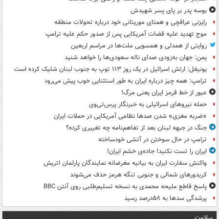
بوسه‌ پدر بر پای پسر شهیدش
رایزنی عراقچی و همتای موریتانی خود درباره تحولات منطقه
موج تهدید علیه قضات آمریکایی پس از صدور حکم علیه ترامپ
روایتی از همدلی و همسویی ملت‌ها در مراسم اربعین
یمن: جهان به‌زودی صدای ناله سعودی‌ها را خواهد شنید
یونیفل: ارتش اسرائیل در یک روز ۱۱۳ توپ به جنوب لبنان شلیک کرده است
ترامپ: همه چیز درباره ایران به طور استثنایی خوب پیش می‌رود
عبور از خط قرمز ایران یعنی مرگ!
حمله نیروهای اسرائیلی به خبرنگار پرس‌تی‌وی
«ضربه مغزی» شدن صدها نظامی آمریکایی در حملات ایران
جنگ در جبهه لبنان بعد از تفاهم‌نامه چه تغییری کرده؟
ترامپ در حال سوختن در آتشی خودساخته
ایران را تست نکنید! جاده‌ی خشم ایران!
واکنش سفارت ایران به بیانیه مغرضانه نمایندگان پارلمان اتریش
کریدورهای شمالی و جنوبی تنگه هرمز حذف می‌شوند
پاسخ قاطع ملیحه محمدی به نسخه تسلیم‌طلبی روی آنتن BBC
پرشدگی سدها به ۵۸درصد رسید
سلامت