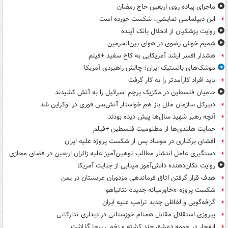
ماجرای پیاده روی اربعین حاج رمضان
این دیپلماسی نمایشی، شکست خورده است
روایت پزشکیان از انحلال بانک آینده
شمیم خوش رضوی در هوای بین‌الحرمین
هشدار افسر ارشد آمریکایی به کاخ سفید +فیلم
موشک‌های بالستیک ایران؛ چالش راهبردی آمریکا
باید افراد کارآمدتر را به کار گرفت
حامیان فلسطین در مکزیک پرچم اسرائیل را به آتش کشیدند
دبیرکل سازمان ملل باز هم خواستار آتش‌بس فوری در اوکراین شد
آنچه رهبر شهید سال‌ها پیش دیده بودند
حمایت هلندی‌ها از مظلومیت فلسطین +فیلم
افشای برکناری در موساد پس از شکست پروژه علیه ایران
دستگیری عامل انتشار مطالب توهین‌آمیز علیه زائران اربعین در فضای مجازی
روایت تکان‌دهنده دانش‌آموز مینابی از جنایت آمریکا
هدف قرار گرفتن اتاق‌ فرماندهی مزدوران عربستان در یمن
شکست پروژه «خاورمیانه جدید» نتانیاهو
گزافه‌گویی و لفاظی جدید ترامپ علیه ایران
پیروزی استقلال مقابل همنام خوزستانی در دیداری تدارکاتی
انفجار در حومه دمشق چند کشته و زخمی برجا گذاشت