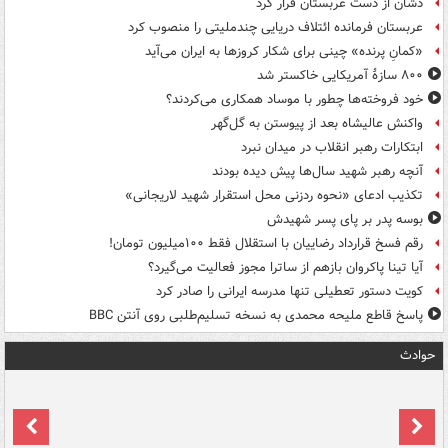
دشان از دست عربستان فرار کرد
عربستان فرمانده ائتلاف دریایی چندملیتی را منصوب کرد
«کمانِ پرنده» چینی برای شکار کروزها به ایران می‌آید
۸۰۰ سازۀ آمریکایی خاکستر شد
خود فروخته‌ها چطور با موساد همکاری می‌کردند؟
واکنش عالیشاه بعد از پیوستن به گل‌گهر
ابتکارات رهبر انقلاب در میدان نبرد
آنچه رهبر شهید سال‌ها پیش دیده بودند
تکذیب ادعای «نحوه ردزنی محل استقرار شهید لاریجانی»
بوسه‌ پدر بر پای پسر شهیدش
رقم فسخ قرارداد رضاییان با استقلال فقط ۱۰۰میلیون تومان!
آیا تینا پاکروان بازهم از ساترا مجوز فعالیت می‌گیرد؟
کویت دستور تعطیلی تنها مدرسه ایرانی را صادر کرد
پاسخ قاطع ملیحه محمدی به نسخه تسلیم‌طلبی روی آنتن BBC
حوادث