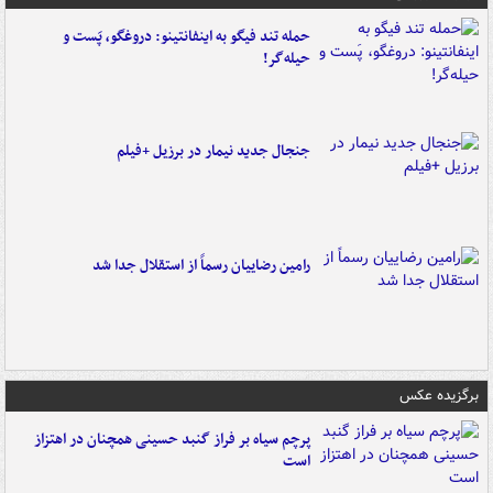
حمله تند فیگو به اینفانتینو: دروغگو، پَست‌ و
حیله‌گر!
جنجال جدید نیمار در برزیل +فیلم
رامین رضاییان رسماً از استقلال جدا شد
برگزیده عکس
پرچم سیاه بر فراز گنبد حسینی همچنان در اهتزاز
است