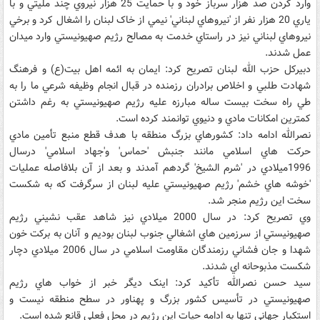
وارد کردن صد هزار سرباز خود و با حمايت 25 هزار نيروي چند مليتي و با
ياري 20 هزار نفر از 'نيروهاي لبناني' نيمي از خاک لبنان را اشغال کرد و برخي
نيروهاي لبناني نيز در راستاي خدمت به مصالح رژيم صهيونيستي وارد ميدان
عمل شدند.
دبيرکل حزب الله لبنان تصريح کرد: ايمان به ائمه اهل بيت(ع) و فرهنگ
شهادت طلبي و اخلاص برادران رزمنده در قبال انجام وظيفه شرعي ما را به
طي راه سخت بيست ساله مبارزه عليه رژيم صهيونيستي به رغم داشتن
کمترين امکانات مادي و دنيوي توانمند کرده است.
نصرالله ادامه داد: کشورهاي بزرگ منطقه با هدف قطع منبع تأمين مادي
حرکت هاي اسلامي مانند جنبش 'حماس' و'جهاد اسلامي' درسال
1996ميلادي در 'شرم الشيخ' گردهم آمدند و بعد از آن بلافاصله عمليات
'خوشه هاي خشم' رژيم صهيونيستي عليه لبنان از سرگرفت که به شکست
سخت اين رژيم منجر شد.
وي تصريح کرد: در سال 2000 ميلادي نيز شاهد عقب نشيني رژيم
صهيونيستي از سرزمين هاي اشغالي جنوب لبنان بوديم و آنان به برکت خون
شهدا و جان فشاني رزمندگان مقاومت اسلامي در سال 2006 ميلادي دچار
شکست مذبوحانه اي شدند.
سيد حسن نصرالله تأکيد کرد: اينک ديگر خبر از خواب هاي رژيم
صهيونيستي در تأسيس کشور بزرگ و پهناور در سطح منطقه نيست و
استکبار جهاني تنها به ادامه حيات اين رژيم در محل فعلي قانع شده است.