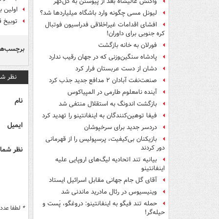
واکنش عالیشاه بعد از پیوستن به گل‌گهر
اولین ب
لیونل مسی چگونه وارد باشگاه میلیاردها شد؟
توبیخ ق
افشای اقدامات غیراخلاقی فدراسیون فوتبال
کره جنوبی برای داوران!
فورلان به خانه بازگشت
برچسب‌ها
پادشاه سنگین‌وزنی که در جهان رقیب ندارد
دشان از دست عربستان فرار کرد
نظر شم
صنعت‌نفت آبادان ۲ مدافع جدید جذب کرد
آینده نامعلوم طارمی در المپیاکوس
نام
بازگشت اندونگ به استقلال منتفی شد
فیفا توهین‌کنندگان به اینفانتینو را تهدید کرد
ایمیل
دردسر جدید برای سرخپوشان
بازیکنان بی‌کیفیت، پرسپولیس را از قهرمانی
دور کردند
نظر شما 
بیانیه تند اتحادیه لیگ‌های اروپایی علیه
اینفانتینو
آقای گل جام جهانی مقابل اسرائیل ایستاد
وینیسیوس در رئال مادرید ماندنی شد
حمله تند فیگو به اینفانتینو: دروغگو، پَست‌ و
*
لطفا عدد م
حیله‌گر!