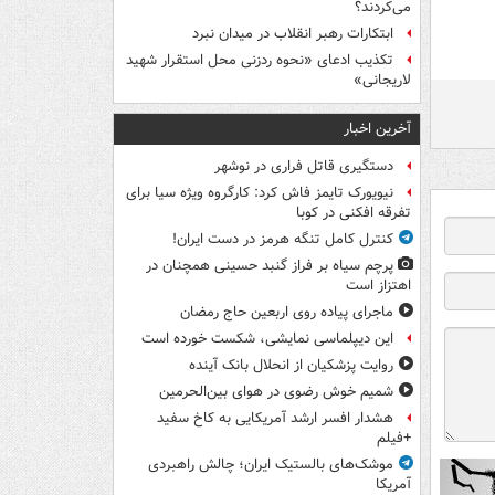
می‌کردند؟
ابتکارات رهبر انقلاب در میدان نبرد
تکذیب ادعای «نحوه ردزنی محل استقرار شهید
لاریجانی»
آخرین اخبار
دستگیری قاتل فراری در نوشهر
نیویورک تایمز فاش کرد: کارگروه ویژه سیا برای
تفرقه افکنی در کوبا
کنترل کامل تنگه هرمز در دست ایران!
پرچم سیاه بر فراز گنبد حسینی همچنان در
اهتزاز است
ماجرای پیاده روی اربعین حاج رمضان
این دیپلماسی نمایشی، شکست خورده است
روایت پزشکیان از انحلال بانک آینده
شمیم خوش رضوی در هوای بین‌الحرمین
هشدار افسر ارشد آمریکایی به کاخ سفید
+فیلم
موشک‌های بالستیک ایران؛ چالش راهبردی
آمریکا