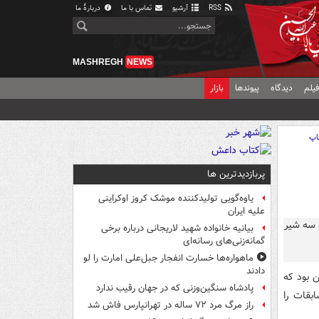
RSS
آرشیو
تماس با ما
دربارهٔ ما
MASHREGH
NEWS
یلم
دیدگاه
پیوندها
بازار
اپ
پربازدیدترین ها
یاوه‌گویی تولیدکننده موشک کروز اوکراینی
علیه ایران
بیانیه خانواده شهید لاریجانی درباره برخی
گمانه‌زنی‌های رسانه‌ای
ماهواره‌ها خسارت انفجار جبل‌علی امارت را لو
دادند
وکراین بود که
پادشاه سنگین‌وزنی که در جهان رقیب ندارد
مسابقات را
راز مرگ مرد ۷۲ ساله در تهرانپارس فاش شد