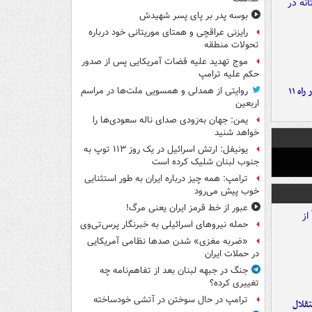
بوسه‌ پدر بر پای پسر شهیدش
رایزنی عراقچی و همتای موریتانی خود درباره
تحولات منطقه
موج تهدید علیه قضات آمریکایی پس از صدور
حکم علیه ترامپ
موج بارش‌های تابستانه در راه ۱۱
روایتی از همدلی و همسویی ملت‌ها در مراسم
اربعین
یمن: جهان به‌زودی صدای ناله سعودی‌ها را
خواهد شنید
یونیفل: ارتش اسرائیل در یک روز ۱۱۳ توپ به
جنوب لبنان شلیک کرده است
ترامپ: همه چیز درباره ایران به طور استثنایی
خوب پیش می‌رود
عبور از خط قرمز ایران یعنی مرگ!
حمله نیروهای اسرائیلی به خبرنگار پرس‌تی‌وی
«ضربه مغزی» شدن صدها نظامی آمریکایی
در حملات ایران
جنگ در جبهه لبنان بعد از تفاهم‌نامه چه
تغییری کرده؟
ترامپ در حال سوختن در آتشی خودساخته
تقلال