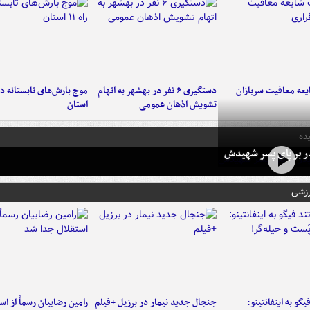
عه معافیت سربازان
دستگیری ۶ نفر در بهشهر به اتهام
تشویش اذهان عمومی
استان
ده
در بر پای پسر شهیدش
رزشی
یگو به اینفانتینو:
جنجال جدید نیمار در برزیل +فیلم
رامین رضاییان رسماً از اس