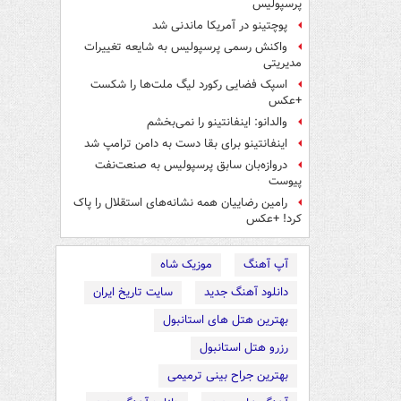
پرسپولیس
پوچتینو در آمریکا ماندنی شد
واکنش رسمی پرسپولیس به شایعه تغییرات
مدیریتی
اسپک فضایی رکورد لیگ ملت‌ها را شکست
+عکس
والدانو: اینفانتینو را نمی‌بخشم
اینفانتینو برای بقا دست به دامن ترامپ شد
دروازه‌بان سابق پرسپولیس به صنعت‌نفت
پیوست
رامین رضاییان همه نشانه‌های استقلال را پاک
کرد! +عکس
آپ آهنگ
موزیک شاه
دانلود آهنگ جدید
سایت تاریخ ایران
بهترین هتل های استانبول
رزرو هتل استانبول
بهترین جراح بینی ترمیمی