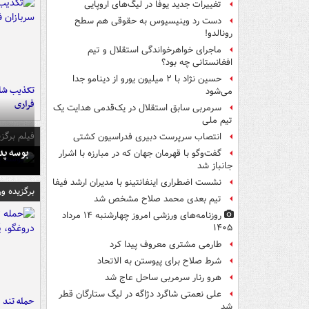
تغییرات جدید یوفا در لیگ‌های اروپایی
دست رد وینیسیوس به حقوقی هم سطح
رونالدو!
ماجرای خواهرخواندگی استقلال و تیم
افغانستانی چه بود؟
حسین نژاد با ۲ میلیون یورو از دینامو جدا
تکذیب شای
می‌شود
فراری
سرمربی سابق استقلال در یک‌قدمی هدایت یک
تیم ملی
فیلم برگزی
انتصاب سرپرست دبیری فدراسیون کشتی
بوسه‌ پ
گفت‌وگو با قهرمان جهان که در مبارزه با اشرار
جانباز شد
نشست اضطراری اینفانتینو با مدیران ارشد فیفا
برگزیده و
تیم بعدی محمد صلاح مشخص شد
روزنامه‌های ورزشی امروز چهارشنبه ۱۴ مرداد
۱۴۰۵
طارمی مشتری معروف پیدا کرد
شرط صلاح برای پیوستن به الاتحاد
هرو رنار سرمربی ساحل عاج شد
علی نعمتی شاگرد دژاگه در لیگ ستارگان قطر
حمله تند ف
شد