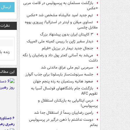
بازگشت مسلمان به پرسپولیس در قامت مربی
+عکس
تیم جدید امید عالیشاه مشخص شد +عکس
تساوی میلان و اینتر در استرالیا/ پیروزی یووه
نظرات
مقابل چلسی
۳ کاپیتان ایران بدون پیشنهاد بزرگ
دیدار سفیر ژاپن با رییس کمیته ملی المپیک
جنجال جدید نیمار در برزیل +فیلم
زنده ب
می‌شد به آسانی کمتر پول داد و رضاییان را نگه
داشت
سرمربی تیم ملی عراق ماندنی شد
این مطالب
جلسه سرنوشت‌ساز بارسلونا برای جذب آلوارز
صعود هانیه رستمیان به رده پنجم جهان
بازگشت جام باشگاههای فوتسال آسیا به
تقویم AFC
درس ایتالیایی‌ به بازیکنان استقلال و
پرسپولیس!
رامین رضاییان رسماً از استقلال جدا شد
دوست نداشتم با ذهن درگیر در پرسپولیس
رهبری رهب
بمانم