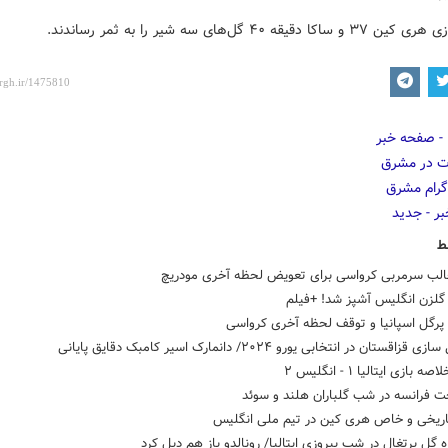
ا دقیقه ۴۰ گل‌های سه شیر را به ثمر رساندند.
ط
الب سرمربی کرواسی برای تعویض لحظه آخری مودریچ
 گلزن انگلیس آشپز شد! +فیلم
 پرگل اسپانیا و توقف لحظه آخری کرواسی
اقستان در انتخابی یورو ۲۰۲۴/ دانمارک اسیر کامبک دقایق پایانی
 بازی ایتالیا ۱ - انگلیس ۲
ت فرانسه در شب گلباران هلند و سوئد
تاریخی و خاص هری کین در تیم ملی انگلیس
 گل پرتغال در شب پیروزی ایتالیا/ رونالدو باز هم دبل کرد