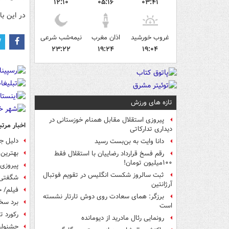
۱۲:۱۰
۰۵:۱۶
۰۳:۴۱
در این بازی هری کین ۳۷ و ساک
غروب خورشید
اذان مغرب
نیمه‌شب شرعی
۲۳:۲۲
۱۹:۲۴
۱۹:۰۴
تازه های ورزش
پیروزی استقلال مقابل همنام خوزستانی در
اخبار مرتب
دیداری تدارکاتی
دلیل ج
دانا وایت به بن‌بست رسید
بهترین
رقم فسخ قرارداد رضاییان با استقلال فقط
۱۰۰میلیون تومان!
پیروزی
ثبت سالروز شکست انگلیس در تقویم فوتبال
شگفتی سازی قز
آرژانتین
فیلم/ خلاصه
برزگر: همای سعادت روی دوش تارتار نشسته
برد سخ
است
رکورد 
رونمایی رئال مادرید از دیومانده
جشنواره