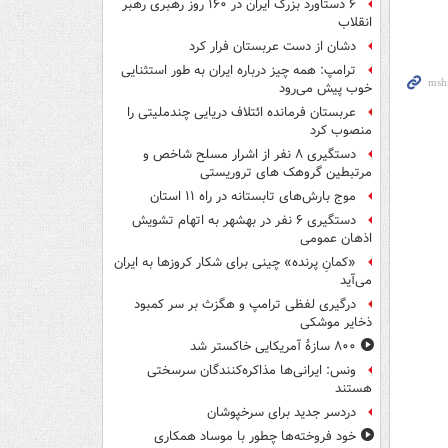
۶ دستاورد بزرگ ایران در ۱۶۰ روز رهبری رهبر
انقلاب
دشان از دست عربستان فرار کرد
ترامپ: همه چیز درباره ایران به طور استثنایی
خوب پیش می‌رود
عربستان فرمانده ائتلاف دریایی چندملیتی را
منصوب کرد
دستگیری ۸ نفر از اشرار مسلح شاخص و
مرتبطین گروهک های تروریستی
موج بارش‌های تابستانه در راه ۱۱ استان
دستگیری ۶ نفر در بهشهر به اتهام تشویش
اذهان عمومی
«کمانِ پرنده» چینی برای شکار کروزها به ایران
می‌آید
درگیری لفظی ترامپ و هگزث بر سر کمبود
ذخایر موشکی
۸۰۰ سازۀ آمریکایی خاکستر شد
ونس: ایرانی‌ها مذاکره‌کنندگان سرسختی
هستند
دردسر جدید برای سرخپوشان
خود فروخته‌ها چطور با موساد همکاری