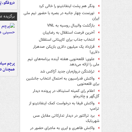
دروغگو، پَ
ونگر هم پشت اینفانتینو را خالی کرد
تورنمنت چهار جانبه در بصره با حضور تیم ملی
برگزیده 
ایران
بازگشت والیبال روسیه به VNL
آخرین فرصت استقلال به رضاییان
انتخاب جذاب برای کاپیتانی استقلال
قرارداد یک میلیون دلاری بازیکن صدهزار
دلاری!
علوی: قلعه‌نویی هفته آینده برنامه‌های تیم
پرچم سیاه
ملی را ارائه می‌دهد
همچنان در
تراِشتگن دروازه‌بان جدید آژاکس شد
واکنش فدراسیون به احتمال انتخاب جانشین
برای قلعه‌نویی
اعلام رای کمیته استیناف در پرونده دیدار
گل‌گهر و چادرملو
واکنش فیفا به درخواست کمک اینفانتینو از
ترامپ
برد تراکتور در دیدار تدارکاتی مقابل مس
شهربابک
واکنش طاهری و ایری به ماجرای حضور در