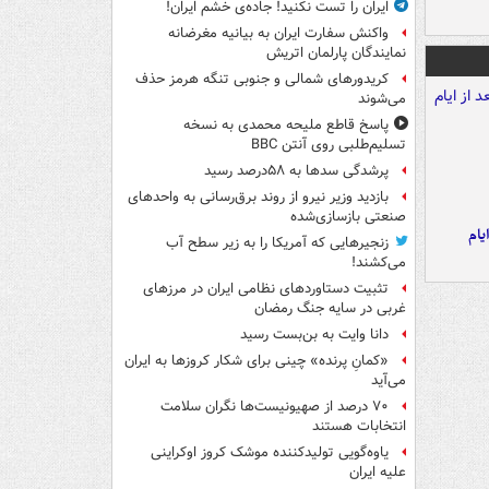
ایران را تست نکنید! جاده‌ی خشم ایران!
واکنش سفارت ایران به بیانیه مغرضانه
نمایندگان پارلمان اتریش
کریدورهای شمالی و جنوبی تنگه هرمز حذف
می‌شوند
پاسخ قاطع ملیحه محمدی به نسخه
تسلیم‌طلبی روی آنتن BBC
پرشدگی سدها به ۵۸درصد رسید
بازدید وزیر نیرو از روند برق‌رسانی به واحدهای
صنعتی بازسازی‌شده
یام
زنجیرهایی که آمریکا را به زیر سطح آب
می‌کشند!
تثبیت دستاوردهای نظامی ایران در مرزهای
غربی در سایه جنگ رمضان
دانا وایت به بن‌بست رسید
«کمانِ پرنده» چینی برای شکار کروزها به ایران
می‌آید
۷۰ درصد از صهیونیست‌ها نگران سلامت
انتخابات هستند
یاوه‌گویی تولیدکننده موشک کروز اوکراینی
علیه ایران