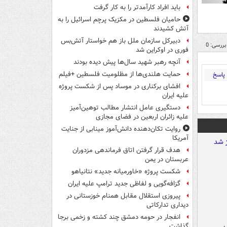
باید افراد کارآمدتر را به کار گرفت
حامیان فلسطین در مکزیک پرچم اسرائیل را به
آتش کشیدند
دبیرکل سازمان ملل باز هم خواستار آتش‌بس
بررسی: 0
فوری در اوکراین شد
آنچه رهبر شهید سال‌ها پیش دیده بودند
حمایت هلندی‌ها از مظلومیت فلسطین +فیلم
پاسخ
افشای برکناری در موساد پس از شکست پروژه
علیه ایران
دستگیری عامل انتشار مطالب توهین‌آمیز
علیه زائران اربعین در فضای مجازی
روایت تکان‌دهنده دانش‌آموز مینابی از جنایت
آمریکا
هدف قرار گرفتن اتاق‌ فرماندهی مزدوران
عربستان در یمن
شکست پروژه «خاورمیانه جدید» نتانیاهو
گزافه‌گویی و لفاظی جدید ترامپ علیه ایران
پیروزی استقلال مقابل همنام خوزستانی در
دیداری تدارکاتی
انفجار در حومه دمشق چند کشته و زخمی برجا
گذاشت