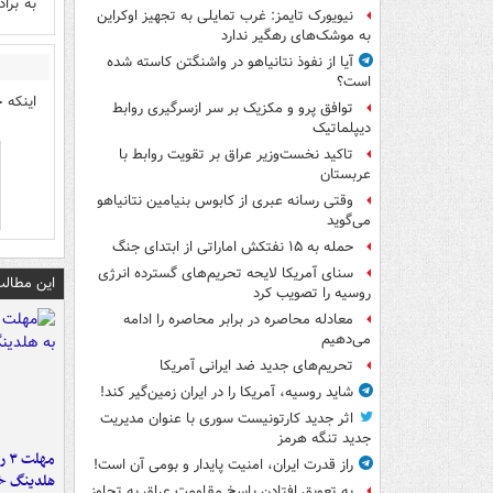
به برا
نیویورک تایمز: غرب تمایلی به تجهیز اوکراین
به موشک‌های رهگیر ندارد
آیا از نفوذ نتانیاهو در واشنگتن کاسته شده
است؟
اینکه 
توافق پرو و مکزیک بر سر ازسرگیری روابط
دیپلماتیک
تاکید نخست‌وزیر عراق بر تقویت روابط با
عربستان
وقتی رسانه عبری از کابوس بنیامین نتانیاهو
می‌گوید
حمله به ۱۵ نفتکش‌ اماراتی از ابتدای جنگ
سنای آمریکا لایحه تحریم‌های گسترده انرژی
این مطالب
روسیه را تصویب کرد
معادله محاصره در برابر محاصره را ادامه
می‌دهیم
تحریم‌های جدید ضد ایرانی آمریکا
شاید روسیه، آمریکا را در ایران زمین‌گیر کند!
اثر جدید کارتونیست سوری با عنوان مدیریت
جدید تنگه هرمز
مه
راز قدرت ایران، امنیت پایدار و بومی آن است!
هلدینگ خ
به تعویق افتادن پاسخ مقاومت عراق به تجاوز