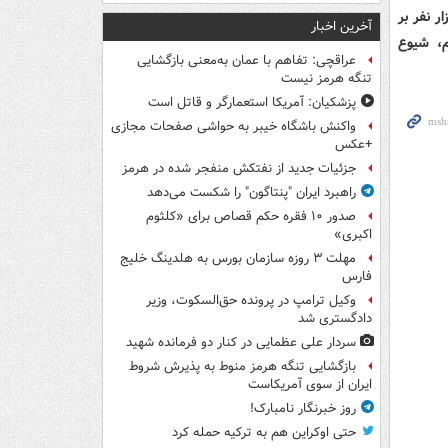
صدها هزار نفر بر
آخرین اخبار
م، شیوع
عراقچی: تفاهم با عمان به‌معنی بازگشایی
تنگه هرمز نیست
پزشکیان: آمریکا استعمارگر و قاتل است
واکنش باشگاه خیبر به حواشی صفحات مجازی
+عکس
جزئیات جدید از نفتکش منفجر شده در هرمز
راهبرد ایران "پنتاگون" را شکست می‌دهد
صدور ۱۰ فقره حکم قصاص برای «کلثوم
اکبری»
مهلت ۳ روزه سازمان بورس به هلدینگ خلیج
فارس
وکیل ترامپ در پرونده حق‌السکوت، وزیر
دادگستری شد
سردار علی عظمایی در کنار دو فرمانده شهید
بازگشایی تنگه هرمز منوط به پذیرش شروط
ایران از سوی آمریکاست
روز خبرنگار نامبارک!
حتی اوکراین هم به ترکیه حمله کرد