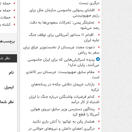
دیگری نیست
حمله تو
افشای رسوایی جاسوسی سازمان ملل برای
حمله م
رژیم صهیونیستی
حملات 
تحلیلگر یمنی: تحرکات سعودی‌ها به دقت
کشته و زخمی شد
رصد می‌شود
اقدام ۱۱ سناتور آمریکایی برای توقف جنگ
علیه ایران
برچسب‌ها
دعوت مجدد عربستان از نخست‌وزیر عراق برای
سفر به ریاض
نظر شم
پدیده اسرائیلی‌هایی که برای ایران جاسوسی
می‌کنند، پایان ندارد!
نام
مقام سابق صهیونیست: عربستان ببر کاغذی
است
بازتاب «پیمان دفاعی مکه» در رسانه‌های
ایمیل
ترکیه
کدام فرضیات واشنگتن درباره جنگ با ایران
نظر شما 
اشتباه از کار درآمد
پنتاگون دسترسی وزیر سابق نیروی هوایی
آمریکا را قطع کرد
هشدار پکن به توکیو: با آتش بازی نکنید
درگیری اعضای داعش و نیروهای جولانی در