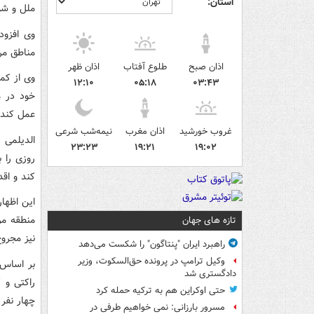
استان:
ملل و شور
وی افزود
مناطق مر
اذان صبح
طلوع آفتاب
اذان ظهر
وی از کم
۱۲:۱۰
۰۵:۱۸
۰۳:۴۳
خود در م
عمل کند.
غروب خورشید
اذان مغرب
نیمه‌شب شرعی
الدیلمی 
۲۳:۲۳
۱۹:۲۱
۱۹:۰۲
روزی را 
‌کند و اق
این اظها
منطقه مر
تازه های جهان
نیز مجرو
راهبرد ایران "پنتاگون" را شکست می‌دهد
وکیل ترامپ در پرونده حق‌السکوت، وزیر
بر اساس 
دادگستری شد
راکتی و 
حتی اوکراین هم به ترکیه حمله کرد
چهار نفر
مسرور بارزانی: نمی خواهیم طرفی در