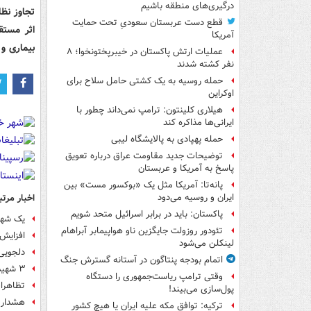
درگیری‌های منطقه باشیم
قطع دست عربستان سعودیِ تحت حمایت
اثر مستق
آمریکا
بیماری و 
عملیات ارتش پاکستان در خیبرپختونخوا؛ ۸
نفر کشته شدند
حمله روسیه به یک کشتی حامل سلاح برای
اوکراین
هیلاری کلینتون: ترامپ نمی‌داند چطور با
ایرانی‌ها مذاکره کند
حمله پهپادی به پالایشگاه لیبی
توضیحات جدید مقاومت عراق درباره تعویق
پاسخ به آمریکا و عربستان
پانه‌تا: آمریکا مثل یک «بوکسور مست» بین
اخبار مرتب
ایران و روسیه می‌دود
پاکستان: باید در برابر اسرائیل متحد شویم
یک شهی
تئودور روزولت جایگزین ناو هواپیمابر آبراهام
افزایش ش
لینکلن می‌شود
دلجویی 
اتمام بودجه پنتاگون در آستانه گسترش جنگ
٣ شهید در پی حمله عربستان به استان صعده یمن
وقتی ترامپ ریاست‌جمهوری را دستگاه
تظاهرا
پول‌سازی می‌بیند!
هشدار 
ترکیه: توافق مکه علیه ایران یا هیچ کشور