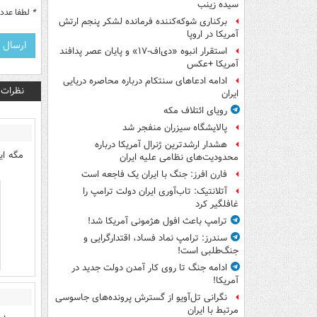
سیده زینب
*
لطفا عدد م
برکناری شوکه‌کننده فرمانده لشکر پنجم ارتش
آمریکا در اروپا
استقرار انبوه «دی‌اف‑۱۷» و پایان عصر پدافند
آمریکا +عکس
ادامه ادعاهای سنتکام درباره محاصره دریایی
نظرات
ایران
رویای ائتلاف مکه
پالایشگاه سیزران منفجر شد
هشدار ارشدترین ژنرال آمریکا درباره
مگه ای
محدودیت‌های نظامی علیه ایران
فارن افرز: جنگ با ایران یک فاجعه است
آتلانتیک: تاب‌آوری ایران دولت ترامپ را
غافلگیر کرد
ترامپ باعث افول هژمونی آمریکا شد!
سندرز: ترامپ نماد فساد، اقتدارگرایی و
جنگ‌طلبی است!
ادامه جنگ تا روی کار آمدن دولت جدید در
آمریکا!
نگرانی تل‌آویو از گسترش پرونده‌های جاسوسی
مرتبط با ایران