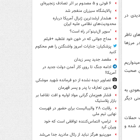
۶ فوتی و ۵ مصدوم بر اثر تصادف زنجیره‌ای
پالایشگاه سیزران منفجر شد
دیدی در
هشدار ارشدترین ژنرال آمریکا درباره
محدودیت‌های نظامی علیه ایران
"سوپر ال‌نینو"در راه است؟
ای ناظر
مداح جوانی که در خون خود غلطید +فیلم
ر مرزها
پزشکیان: جنایات امروز واشنگتن را هم محکوم
کنید
مقصد جدید پسر زیدان
یدواریم
ادامه جنگ تا روی کار آمدن دولت جدید در
من صحبت
آمریکا!
تصاویر دیده‌ نشده از دو فرمانده شهید موشکی
بدون تعارف با پدر و پسر قهرمان
عودی به
فشار هم‌زمان گرانی مواد اولیه و افت تقاضا بر
نی دیگر
بازار پلاستیک
رقابت ۲۸ والیبالیست برای حضور در فهرست
نهایی تیم ملی
ف حملات
ترامپ التماس‌کننده توافقی است که خود
د شده و
ویران کرد
مورینیو هرگز نباید از رئال مادرید جدا می‌شد