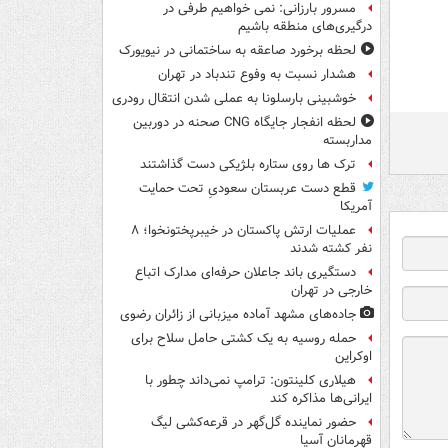
مسرور بارزانی: نمی خواهیم طرفی در
درگیری‌های منطقه باشیم
لحظه برخورد صاعقه به ساختمانی در نیویورک
هشدار نسبت به وفوع تندباد در تهران
خوشبینی بارسلونا به عملی شدن انتقال رودری
لحظه انفجار جایگاه CNG صحنه در دوربین
مداربسته
ترک ها روی ستاره بلژیکی دست گذاشتند
قطع دست عربستان سعودیِ تحت حمایت
آمریکا
عملیات ارتش پاکستان در خیبرپختونخوا؛ ۸
نفر کشته شدند
دستگیری باند جاعلان حرفه‌ای مدارک اتباع
خارجی در تهران
جاده‌های مشهد آماده میزبانی از زائران رضوی
حمله روسیه به یک کشتی حامل سلاح برای
اوکراین
هیلاری کلینتون: ترامپ نمی‌داند چطور با
ایرانی‌ها مذاکره کند
حضور نماینده گل‌گهر در قرعه‌کشی لیگ
قهرمانان آسیا