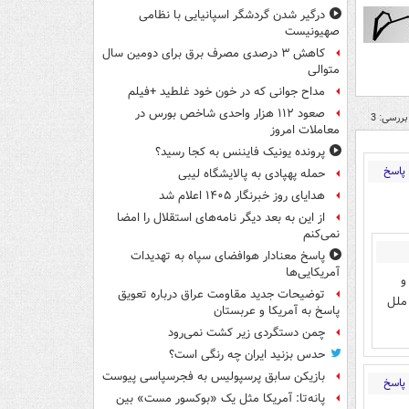
درگیر شدن گردشگر اسپانیایی با نظامی
صهیونیست
کاهش ۳ درصدی مصرف برق برای دومین سال
متوالی
مداح جوانی که در خون خود غلطید +فیلم
صعود ۱۱۲ هزار واحدی شاخص بورس در
بررسی: 3
معاملات امروز
پرونده یونیک فایننس به کجا رسید؟
پاسخ
حمله پهپادی به پالایشگاه لیبی
هدایای روز خبرنگار ۱۴۰۵ اعلام شد
از این به بعد دیگر نامه‌های استقلال را امضا
نمی‌کنم
پاسخ معنادار هوافضای سپاه به تهدیدات
آمریکایی‌ها
و
توضیحات جدید مقاومت عراق درباره تعویق
جواد جون دم WC سازمان ملل
پاسخ به آمریکا و عربستان
چمن دستگردی زیر کشت نمی‌رود
حدس بزنید ایران چه رنگی است؟
بازیکن سابق پرسپولیس به فجرسپاسی پیوست
پاسخ
پانه‌تا: آمریکا مثل یک «بوکسور مست» بین