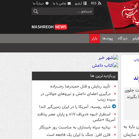
RSS
آرشیو
تماس با ما
دربارهٔ ما
MASHREGH
NEWS
یلم
دیدگاه
پیوندها
بازار
اپ
پربازدیدترین ها
ند
تأیید ربایش و قتل حمیدرضا رجب‌زاده
درگیری اعضای داعش و نیروهای جولانی در
سیده زینب
شاید روسیه، آمریکا را در ایران زمین‌گیر کند!
استقرار انبوه «دی‌اف‑۱۷» و پایان عصر پدافند
آمریکا +عکس
باره به
بیانیه سپاه پاسداران به مناسبت روز خبرنگار
ه سازمان
فارن افرز: جنگ با ایران یک فاجعه است