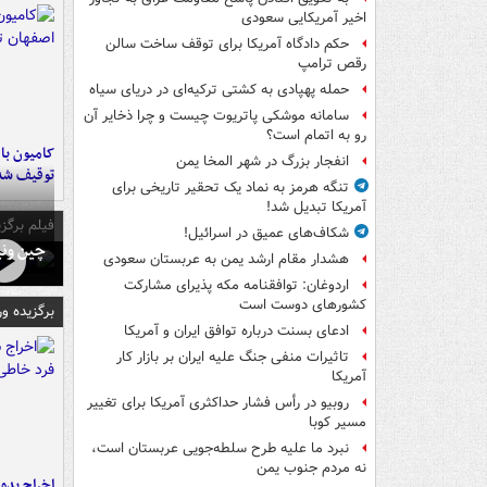
اخیر آمریکایی سعودی
حکم دادگاه آمریکا برای توقف ساخت سالن
رقص ترامپ
حمله پهپادی به کشتی ترکیه‌ای در دریای سیاه
سامانه موشکی پاتریوت چیست و چرا ذخایر آن
رو به اتمام است؟
انفجار بزرگ در شهر المخا یمن
توقیف شد
تنگه هرمز به نماد یک تحقیر تاریخی برای
آمریکا تبدیل شد!
فیلم برگزی
شکاف‌های عمیق در اسرائیل!
چین ونی
هشدار مقام ارشد یمن به عربستان سعودی
اردوغان: توافقنامه مکه پذیرای مشارکت
کشورهای دوست است
برگزیده و
ادعای بسنت درباره توافق ایران و آمریکا
تاثیرات منفی جنگ علیه ایران بر بازار کار
آمریکا
روبیو در رأس فشار حداکثری آمریکا برای تغییر
مسیر کوبا
نبرد ما علیه طرح سلطه‌جویی عربستان است،
نه مردم جنوب یمن
اخراج بدون