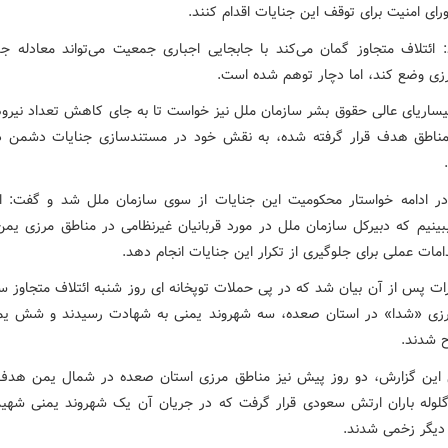
ای امنیت برای توقف این جنایات اقدام کنند.
: ائتلاف متجاوز گمان می‌کند با جابجایی اجباری جمعیت می‌تواند معادله ج
زی وضع کند، اما دچار توهم شده است.
یساریای عالی حقوق بشر سازمان ملل نیز خواست تا به جای کاهش تعداد نیروه
ناطق هدف قرار گرفته شده، به نقش خود در مستندسازی جنایات دشمن د
در ادامه خواستار محکومیت این جنایات از سوی سازمان ملل شد و گفت: ام
ببینیم که دبیرکل سازمان ملل در مورد قربانیان غیرنظامی در مناطق مرزی ی
دامات عملی برای جلوگیری از تکرار این جنایات انجام دهد.
رات پس از آن بیان شد که در پی حملات توپخانه ای روز شنبه ائتلاف متجاوز س
زی «شدا» در استان صعده، سه شهروند یمنی به شهادت رسیدند و شش یم
ح شدند.
این گزارش، دو روز پیش نیز مناطق مرزی استان صعده در شمال یمن هد
گلوله باران ارتش سعودی قرار گرفت که در جریان آن یک شهروند یمنی شهی
 دیگر زخمی شدند.