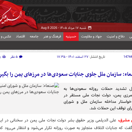
شنبه ۱۷ مرداد ۱۴۰۵ -
Aug 8 2026
ی
دفاع و امنیت
جهاد و مقاومت
حسینیه
فرهنگ و هنر
جامعه
اقتصاد
عکس و ف
1474
تاریخ انتشار:
۲۷ اسفند ۱۴۰۱ - ۱۷:۳۵
۵ نظر
چ
اء: سازمان ملل جلوی جنایات سعودی‌ها در مرزهای یمن را بگیر
ال تشدید حملات روزانه سعودی‌ها به
مرزی یمن، دولت نجات ملی مستقر در
خواستار مداخله سازمان ملل و شورای
رای توقف این حملات شد.
ش مشرق،
علی الدیلمی وزیر حقوق بشر دولت نجات ملی یمن در سخنانی در این 
فت که جنایات ائتلاف متجاوز به صورت روزانه تکرار می‌شود و انتظار می‌رود ک