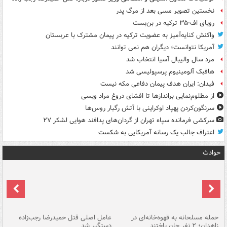
نخستین تصویر مسی بعد از مرگ پدر
رویای اف-۳۵ ترکیه در بن‌بست
واکنش کنایه‌آمیز به عضویت ترکیه در پیمان مشترک با عربستان
آمریکا نتوانست؛ دیگران هم نمی توانند
مرد سال والیبال آسیا انتخاب شد
هافبک آلومینیوم پرسپولیسی شد
فیدان: ایران هدف پیمان دفاعی مکه نیست
از مظلوم‌نمایی براندازها تا افشای دروغ مراد ویسی
سرنگون‌کردن پهپاد اوکراینی با آتش رگبار روس‌ها
سرکشی فرمانده سپاه تهران از گردان‌های پدافند هوایی لشکر ۲۷
اعتراف جالب یک رسانه آمریکایی به شکست
حوادث
حمله مسلحانه به قهوه‌خانه‌ای در
عامل اصلی قتل حمیدرضا رجب‌زاده
گر
زاهدان؛ ۲ نفر جان باختند
دستگیر شد
نا