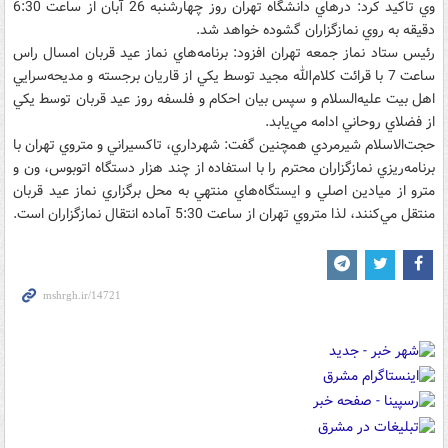
وي تاکيد کرد: در‌هاي دانشگاه تهران روز چهارشنبه 26 آبان از ساعت 6:30
دقيقه به روي نمازگزاران گشوده خواهد شد.
رئيس ستاد نماز جمعه تهران افزود: برنامه‌هاي نماز عيد قربان امسال راس
ساعت 7 با قرائت کلام‌الله مجيد توسط يکي از قاريان برجسته و مديحه‌سرايي
اهل بيت عليه‌السلام و سپس بيان احکام و فلسفه روز عيد قربان توسط يکي
از فضلاي روحاني ادامه مي‌يابد.
حجت‌الاسلام شيرمردي همچنين گفت: شهرداري، تاکسيراني و متروي تهران با
برنامه‌ريزي نمازگزاران محترم را با استفاده از چند هزار دستگاه اتوبوس، ون و
مترو از ميادين اصلي و ايستگاه‌هاي منتهي به محل برگزاري نماز عيد قربان
منتقل مي‌کنند، لذا متروي تهران از ساعت 5:30 آماده انتقال نمازگزاران است.