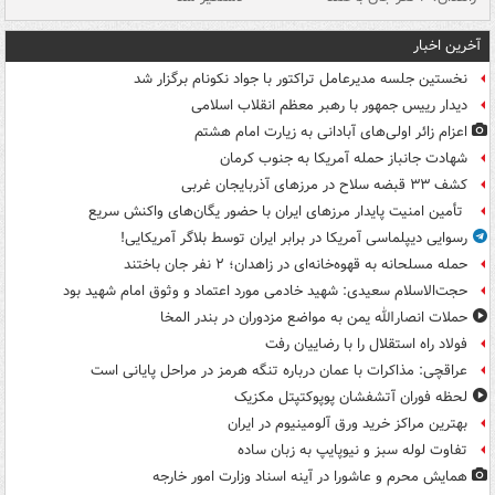
آخرین اخبار
نخستین جلسه مدیرعامل تراکتور با جواد نکونام برگزار شد
دیدار رییس جمهور با رهبر معظم انقلاب اسلامی
اعزام زائر اولی‌های آبادانی به زیارت امام هشتم
شهادت جانباز حمله آمریکا به جنوب کرمان
کشف ۳۳ قبضه سلاح در مرزهای آذربایجان غربی
تأمین امنیت پایدار مرزهای ایران با حضور یگان‌های واکنش سریع
رسوایی دیپلماسی آمریکا در برابر ایران توسط بلاگر آمریکایی!
حمله مسلحانه به قهوه‌خانه‌ای در زاهدان؛ ۲ نفر جان باختند
حجت‌الاسلام سعیدی: شهید خادمی مورد اعتماد و وثوق امام شهید بود
حملات انصارالله یمن به مواضع مزدوران در بندر المخا
فولاد راه استقلال را با رضاییان رفت
عراقچی: مذاکرات با عمان درباره تنگه هرمز در مراحل پایانی است
لحظه فوران آتشفشان پوپوکتپتل مکزیک
بهترین مراکز خرید ورق آلومینیوم در ایران
تفاوت لوله سبز و نیوپایپ به زبان ساده
همایش محرم و عاشورا در آینه اسناد وزارت امور خارجه