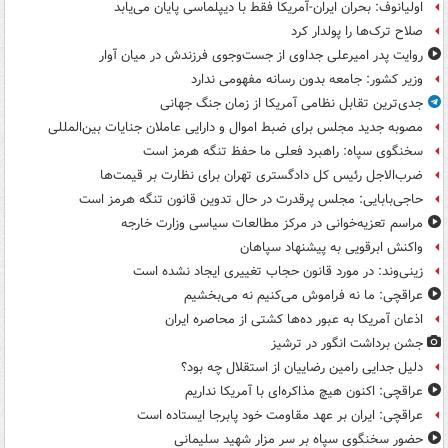
اولیانوف: بحران ایران-آمریکا فقط با دیپلماسی پایان می‌یابد
صلاح ترک‌ها را پولدار کرد
روایت پدر امیرعلی جداوی از جست‌وجوی فرزندش در میان آوار
وزیر کشور: جامعه بدون رسانه مفهومی ندارد
جدی‌ترین تقابل نظامی آمریکا از زمان جنگ جهانی
مصوبه جدید مجلس برای ضبط اموال و دارایی عاملان جنایات بین‌المللی
سخنگوی سپاه: راهبرد فعلی ما حفظ تنگه هرمز است
ضرب‌الاجل رئیس کل دادگستری تهران برای نظارت بر قیمت‌ها
حاجی‌بابایی: مجلس پرقدرت در حال تدوین قانون تنگه هرمز است
مراسم تعزیه‌خوانی در مرکز مطالعات سیاسی وزارت خارجه
واکنش ابرقویی به پیشنهاد سپاهان
زینی‌وند: در مورد قانون حجاب تغییری ایجاد نشده است
عراقچی: ما نه فراموش می‌کنیم نه می‌بخشیم
اذعان آمریکا به عبور ده‌ها کشتی از محاصره ایران
جشن برداشت انگور در ترشیز
دلیل جدایی رامین رضاییان از استقلال چه بود؟
عراقچی: اکنون هیچ مذاکره‌ای با آمریکا نداریم
عراقچی: ایران بر عهد مقاومت خود پابرجا ایستاده است
حضور سخنگوی سپاه بر سر مزار شهید سلیمانی