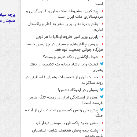
است
پزشکیان: مشروطه نماد بیداری، قانون‌گرایی و
پرچم سیاه
مردم‌سالاری ملت ایران است
همچنان در
بقائی: برنامه‌ای برای سفر به قطر و پاکستان
نداریم
رایزنی وزیر امور خارجه ایتالیا با عراقچی
بررسی چالش‌های جمعیتی در چهارمین جلسه
قرارگاه جوانی جمعیت قوه قضا
شرط بازگشایی تنگه هرمز چیست؟
توئیت وزیر ارشاد درباره یک تکذیبیه از دفتر
رهبری
حمایت ایران از تصمیمات رهبران فلسطینی در
روند مذاکرات
رسوایی در اردوگاه دشمن!
عمان از ایستادگی ایران در زمینه تنگه هرمز
خرسند است!
پیش‌بینی رئیس کمیسیون امنیت ملی از آینده
جنگ
سفیر جدید پاکستان با مومنی دیدار کرد
پشت پرده پخش هدفمند شایعه استعفای
رئیس‌جمهور