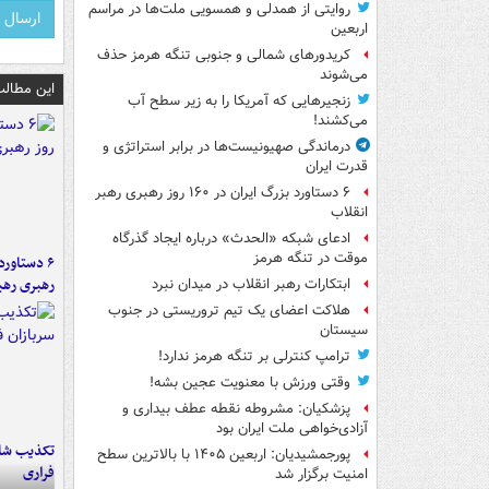
روایتی از همدلی و همسویی ملت‌ها در مراسم
اربعین
کریدورهای شمالی و جنوبی تنگه هرمز حذف
می‌شوند
این مطالب
زنجیرهایی که آمریکا را به زیر سطح آب
می‌کشند!
درماندگی صهیونیست‌ها در برابر استراتژی و
قدرت ایران
۶ دستاورد بزرگ ایران در ۱۶۰ روز رهبری رهبر
انقلاب
ادعای شبکه «الحدث» درباره ایجاد گذرگاه
موقت در تنگه هرمز
رهبری رهب
ابتکارات رهبر انقلاب در میدان نبرد
هلاکت اعضای یک تیم تروریستی در جنوب
سیستان
ترامپ کنترلی بر تنگه هرمز ندارد!
وقتی ورزش با معنویت عجین بشه!
پزشکیان: مشروطه نقطه عطف بیداری و
آزادی‌خواهی ملت ایران بود
تکذیب شای
پورجمشیدیان: اربعین ۱۴۰۵ با بالاترین سطح
فراری
امنیت برگزار شد