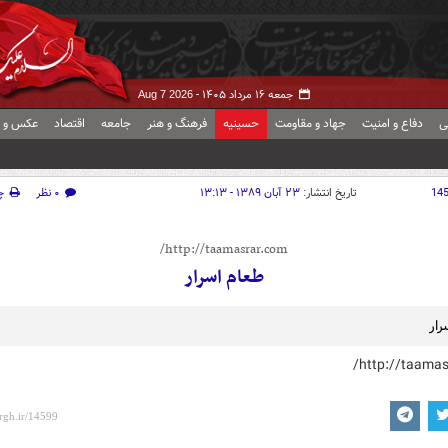
جمعه ۱۶ مرداد ۱۴۰۵ -
Aug 7 2026
ی
دفاع و امنیت
جهاد و مقاومت
حسینیه
فرهنگ و هنر
جامعه
اقتصاد
عکس و ف
14
تاریخ انتشار:
۲۳ آبان ۱۳۸۹ - ۱۳:۱۳
۰ نظر
چ
http://taamasrar.com/
طعام اسرار
رار
http://taamas