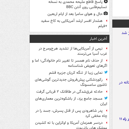
پاسخ قاطع ملیحه محمدی به نسخه
تسلیم‌طلبی روی آنتن BBC
حال و هوای سامرا بعد از ایام اربعین
هشدار افسر ارشد آمریکایی به کاخ سفید
+فیلم
آخرین اخبار
نیمی از آمریکایی‌ها از تشدید هرج‌ومرج در
غرب آسیا می‌ترسند
از حذف نام همسر تا تغییر نام خانوادگی؛ اما و
اگرهای تعویض شناسنامه
نمایی زیبا از تنگه کریان جزیره قشم
رکوردشکنی پیش‌فروش جدیدترین گوشی‌های
تاشوی سامسونگ
حادثه غرق‌شدگی در طاقانک ۲ قربانی گرفت
مسجد جامع یزد، از باشکوه‌ترین معماری‌های
ایران
پدر شاهرودی پس از قتل پسرش، جسد را در
چاه مخفی کرد
موج بارش‌های تابستانه در راه ۱۱
دردسر همزمان آمریکا و اوکراین با ته کشیدن
موشک های پاتریوت