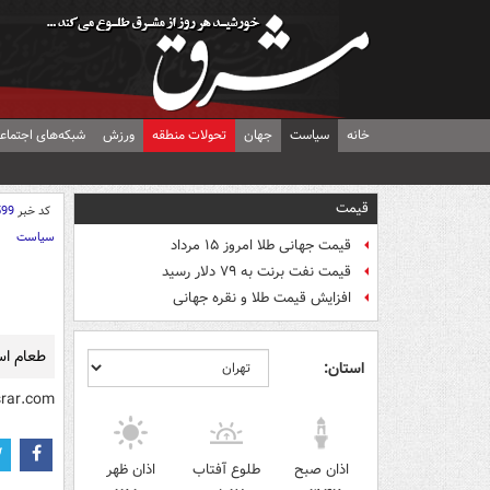
خانه
سیاست
جهان
تحولات منطقه
ورزش
شبکه‌های اجتماع
قیمت
کد خبر
599
سیاست
قیمت جهانی طلا امروز ۱۵ مرداد
قیمت نفت برنت به ۷۹ دلار رسید
افزایش قیمت طلا و نقره جهانی
طعام اس
استان:
rar.com/
اذان صبح
طلوع آفتاب
اذان ظهر