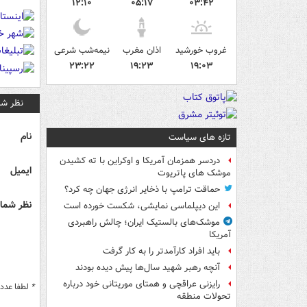
۱۲:۱۰
۰۵:۱۷
۰۳:۴۲
غروب خورشید
اذان مغرب
نیمه‌شب شرعی
۲۳:۲۲
۱۹:۲۳
۱۹:۰۳
نظر شم
نام
تازه های سیاست
دردسر همزمان آمریکا و اوکراین با ته کشیدن
ایمیل
موشک های پاتریوت
حماقت ترامپ با ذخایر انرژی جهان چه کرد؟
نظر شما 
این دیپلماسی نمایشی، شکست خورده است
موشک‌های بالستیک ایران؛ چالش راهبردی
آمریکا
باید افراد کارآمدتر را به کار گرفت
آنچه رهبر شهید سال‌ها پیش دیده بودند
رایزنی عراقچی و همتای موریتانی خود درباره
*
لطفا عدد م
تحولات منطقه