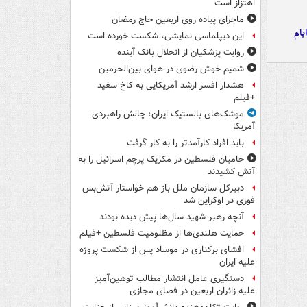
اهتزاز است
ماجرای پیاده روی اربعین حاج رمضان
یام
این دیپلماسی نمایشی، شکست خورده است
روایت پزشکیان از انحلال بانک آینده
شمیم خوش رضوی در هوای بین‌الحرمین
هشدار افسر ارشد آمریکایی به کاخ سفید
+فیلم
موشک‌های بالستیک ایران؛ چالش راهبردی
آمریکا
باید افراد کارآمدتر را به کار گرفت
حامیان فلسطین در مکزیک پرچم اسرائیل را به
آتش کشیدند
دبیرکل سازمان ملل باز هم خواستار آتش‌بس
فوری در اوکراین شد
آنچه رهبر شهید سال‌ها پیش دیده بودند
حمایت هلندی‌ها از مظلومیت فلسطین +فیلم
افشای برکناری در موساد پس از شکست پروژه
علیه ایران
دستگیری عامل انتشار مطالب توهین‌آمیز
علیه زائران اربعین در فضای مجازی