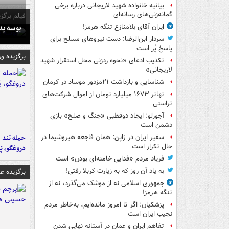
بیانیه خانواده شهید لاریجانی درباره برخی
گمانه‌زنی‌های رسانه‌ای
فیلم برگزی
بوسه‌ پ
ایران آقای بلامنازع تنگه هرمز!
سردار ابن‌الرضا: دست نیروهای مسلح برای
پاسخ پُر است
برگزیده و
تکذیب ادعای «نحوه ردزنی محل استقرار شهید
لاریجانی»
شناسایی و بازداشت ۲۱مزدور موساد در کرمان
تهاتر ۱۶۷۳ میلیارد تومان از اموال شرکت‌های
تراستی
آجورلو: ایجاد دوقطبی «جنگ و صلح‌» بازی
دشمن است
حمله تند ف
سفیر ایران در ژاپن: همان فاجعه هیروشیما در
حال تکرار است
دروغگو، پَ
فریاد مردم «فدایی خامنه‌ای بودن» است
به یاد آن روز که به زیارت کربلا رفتی!
برگزیده 
جمهوری اسلامی نه از موشک می‌گذرد، نه از
تنگه هرمز!
پزشکیان: اگر تا امروز مانده‌ایم، به‌خاطر مردم
نجیب ایران است
تفاهم ایران و عمان در آستانه نهایی شدن