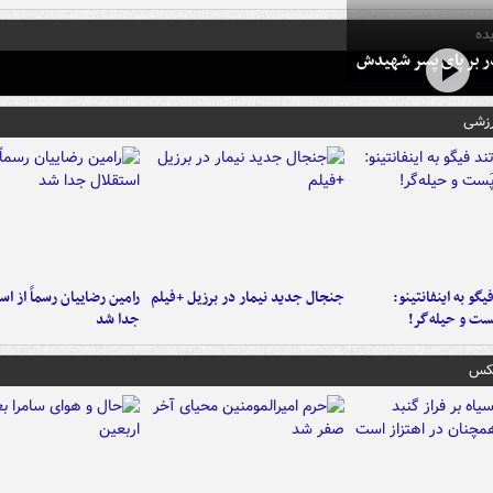
ده
در بر پای پسر شهیدش
رزشی
یگو به اینفانتینو:
جنجال جدید نیمار در برزیل +فیلم
رامین رضاییان رسماً از اس
ست‌ و حیله‌گر!
جدا شد
عکس