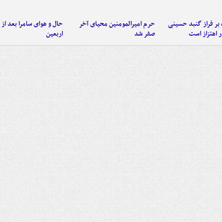
 بر فراز گنبد حسینی
حرم امیرالمومنین محیای آخر
حال و هوای سامرا بعد از ا
 اهتزاز است
صفر شد
اربعین