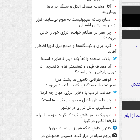
آثار مخرب مصرف الکل و سیگار در بروز
بیماری‌ها
اذعان رسانه صهیونیست به موج بی‌سابقه فرار
از سرزمین‌های اشغالی
چرا مغز در هنگام خواب، انرژی خود را خالی
می‌کند؟
گرما برای پالایشگاه‌ها و منابع برق اروپا اضطرار
آفرید
ایالات متحده واقعاً یک «ببر کاغذی» است!
آیا مصرف قهوه و نوشیدنی‌های کافئین‌دار در
دوران بارداری مجاز است؟
توقف طولانی کامیون‌ها پشت مرز؛
تقلال
صورت‌حساب سنگینی که به اقتصاد می‌رسد
حماقت ترامپ با ذخایر انرژی جهان چه کرد؟
چرا تابستان فصل محبوب میکروب‌هاست؟
دستگیری قاتل فراری در نوشهر
نیویورک تایمز فاش کرد: کارگروه ویژه سیا برای
تفرقه افکنی در کوبا
کنترل کامل تنگه هرمز در دست ایران!
پرچم سیاه بر فراز گنبد حسینی همچنان در