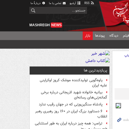
RSS
آرشیو
تماس با ما
دربارهٔ ما
MASHREGH
NEWS
یلم
دیدگاه
پیوندها
بازار
اپ
پربازدیدترین ها
یاوه‌گویی تولیدکننده موشک کروز اوکراینی
علیه ایران
بیانیه خانواده شهید لاریجانی درباره برخی
گمانه‌زنی‌های رسانه‌ای
پادشاه سنگین‌وزنی که در جهان رقیب ندارد
۶ دستاورد بزرگ ایران در ۱۶۰ روز رهبری رهبر
انقلاب
ترامپ: همه چیز درباره ایران به طور استثنایی
خوب پیش می‌رود