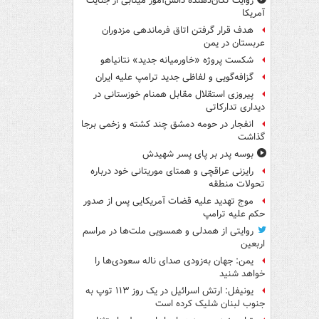
روایت تکان‌دهنده دانش‌آموز مینابی از جنایت
آمریکا
هدف قرار گرفتن اتاق‌ فرماندهی مزدوران
عربستان در یمن
شکست پروژه «خاورمیانه جدید» نتانیاهو
گزافه‌گویی و لفاظی جدید ترامپ علیه ایران
پیروزی استقلال مقابل همنام خوزستانی در
دیداری تدارکاتی
انفجار در حومه دمشق چند کشته و زخمی برجا
گذاشت
بوسه‌ پدر بر پای پسر شهیدش
رایزنی عراقچی و همتای موریتانی خود درباره
تحولات منطقه
موج تهدید علیه قضات آمریکایی پس از صدور
حکم علیه ترامپ
روایتی از همدلی و همسویی ملت‌ها در مراسم
اربعین
یمن: جهان به‌زودی صدای ناله سعودی‌ها را
خواهد شنید
یونیفل: ارتش اسرائیل در یک روز ۱۱۳ توپ به
جنوب لبنان شلیک کرده است