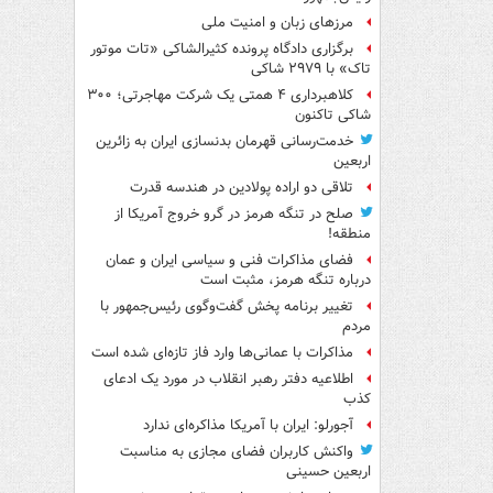
مرزهای زبان و امنیت ملی
برگزاری دادگاه پرونده کثیرالشاکی «تات موتور
تاک» با ۲۹۷۹ شاکی
کلاهبرداری ۴ همتی یک شرکت مهاجرتی؛ ۳۰۰
شاکی تاکنون
خدمت‌رسانی قهرمان بدنسازی ایران به زائرین
اربعین
تلاقی دو اراده پولادین در هندسه قدرت
صلح در تنگه هرمز در گرو خروج آمریکا از
منطقه!
فضای مذاکرات فنی و سیاسی ایران و عمان
درباره تنگه هرمز، مثبت است
تغییر برنامه پخش گفت‌وگوی رئیس‌جمهور با
مردم
مذاکرات با عمانی‌ها وارد فاز تازه‌ای شده است
اطلاعیه دفتر رهبر انقلاب در مورد یک ادعای
کذب
آجورلو: ایران با آمریکا مذاکره‌ای ندارد
واکنش کاربران فضای مجازی به مناسبت
اربعین حسینی