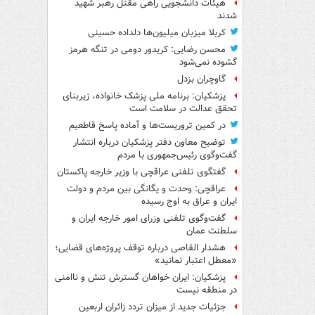
هیئات دانشجویی راهی مقتل رهبر شهید
شدند
کربلا میزبان میلیون‌ها دلداده حسینی
محسن رضایی: کریدور دومی در تنگه هرمز
گشوده نمی‌شود
گاوچران بزدل
پزشکیان: برنامه ملی پزشک خانواده، زیربنای
تحقق عدالت در سلامت است
در کمین تروریست‌ها و آماده پاسخ قاطعیم
توضیح معاون دفتر پزشکیان درباره انتشار
گفت‌وگوی رئیس‌جمهوری با مردم
گفتگوی تلفنی عراقچی با وزیر خارجه پاکستان
عراقچی: وحدت و یگانگی بین مردم و دولت
ایران و عراق به اوج رسیده
گفت‌وگوی تلفنی وزرای امور خارجه ایران و
سلطنت عمان
هشدار القاصی درباره توقف پروژه‌های قضایی؛
«معطل اعتبار نمانید»
پزشکیان: ایران خواهان گسترش تنش و ناامنی
در منطقه نیست
جزئیات جدید از میزان تردد زائران اربعین