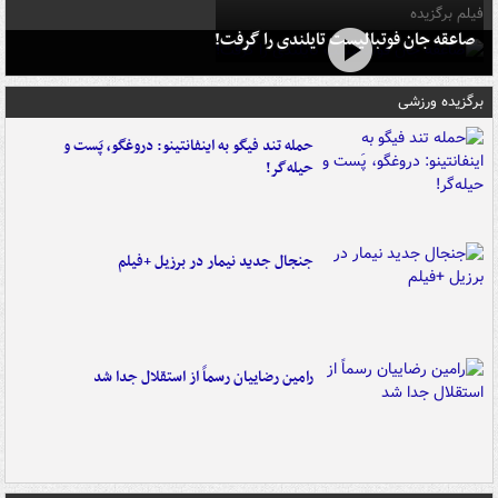
فیلم برگزیده
صاعقه جان فوتبالیست تایلندی را گرفت!
برگزیده ورزشی
حمله تند فیگو به اینفانتینو: دروغگو، پَست‌ و
حیله‌گر!
جنجال جدید نیمار در برزیل +فیلم
رامین رضاییان رسماً از استقلال جدا شد