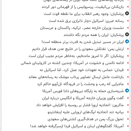
بازیکنان بی‌کیفیت، پرسپولیس را از قهرمانی دور کردند
پزشکیان: وجود رهبر انقلاب برای ما نقطه قوت است
رسانه عبری: اسرائیل دچار ناترازی برق شده است
نشست وزیران خارجه مصر، ترکیه، پاکستان و عربستان
پزشکیان: ایران را همه مردم نگه داشتند
ایران در مسیر تبدیل شدن به قدرت برتر منطقه است!
ارتش یمن: نفتکش سعودی را در خلیج عدن هدف قرار دادیم
پزشکیان: اگر تا امروز مانده‌ایم، به‌خاطر مردم نجیب ایران است
ادامه ناامنی و خشونت در آمریکا؛ چندین کشته در کارولینای شمالی
فیدان: حماس به تعهدات خود عمل کرد، امّا اسرائیل نه
بازداشت عامل ارسال تصاویر پرتاب موشک به رسانه‌های معاند
ماجرایی که رعب و وحشت را در فرودگاه تل‌آویو حاکم کرد
شبیه‌سازی حمله به پایگاه نیروهای دلتا فورس آمریکا
گفت وگوی وزیران خارجه آمریکا و انگلیس درباره ایران
ماکرون: اتحادیه اروپا فشار بر روسیه را افزایش خواهد داد
بیانیه تند اتحادیه لیگ‌های اروپایی علیه اینفانتینو
تحول بزرگ یمن در هدف‌گیری کشتی‌های سعودی
آمریکا: گفتگوهای لبنان و اسرائیل فردا ازسرگرفته خواهد شد!