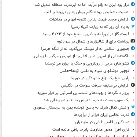
قرار بود ایران به زانو درآید، اما به ابرقدرت منطقه تبدیل شد!
اهمیت تشخیص زودهنگام بیماری‌های دریچه‌ای قلب
افزایش مجدد قیمت بنزین نتیجه ابهام در مذاکرات
به یاد آن روز که به زیارت کربلا رفتی!
قیمت گاز در اروپا به بالاترین سطح خود از ۲۰۲۳ رسید
برداشت برنج از شالیزارهای شمال در سوادکوه
جمهوری اسلامی نه از موشک می‌گذرد، نه از تنگه هرمز!
ناگفته‌هایی از آمپول های لاغری؛ از عوارض مرگبار تا زیبایی
کشورهای عربی از رویارویی و جنگ با ایران می‌ترسند!
تجهیز موشکهای سپاه به نفس اژدها+عکس
پایان تلخ یک نزاع خانوادگی در دورود
افزایش بی‌سابقه سرقت سوخت در انگلیس
پرواز بالگردها و پهپادهای شناسایی اسرائیل بر فراز سوریه
یک صهیونیست به جرم اعتراض به نتانیاهو زندانی شد
واکنش کمال شرف به پاسخ کوبنده یمن به عربستان سعودی
قدرت نظامی ایران فراتر از برآوردها
دستگیری قاضی قلابی در مازندران
فارن افرز: محور مقاومت پابرجا باقی مانده است
بازتاب پیامدهای جنگ علیه ایران در رسانه‌های جهان