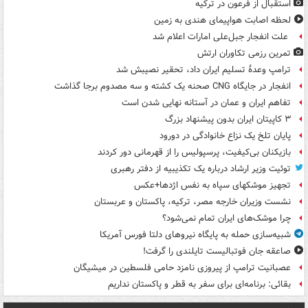
استقبال از فرعون در ترکیه
لحظه اصابت هواپیمای هندی به زمین
علت انفجار جبل‌علی امارات اعلام شد
تمرین رزمی تکاوران ارتش
ترامپ وعدۀ تسلیم ایران داد، تحقیر نصیبش شد
انفجار در جایگاه CNG صحنه یک کشته و سه مصدوم برجا گذاشت
تفاهم ایران و عمان در آستانه نهایی شدن است
۳ کاپیتان ایران بدون پیشنهاد بزرگ
پایان تلخ یک نزاع خانوادگی در دورود
بازیکنان بی‌کیفیت، پرسپولیس را از قهرمانی دور کردند
توئیت وزیر ارشاد درباره یک تکذیبیه از دفتر رهبری
تجهیز موشکهای سپاه به نفس اژدها+عکس
نشست وزیران خارجه مصر، ترکیه، پاکستان و عربستان
چرا موشک‌های ایران تمام نمی‌شود؟
شبیه‌سازی حمله به پایگاه نیروهای دلتا فورس آمریکا
صاعقه جان فوتبالیست تایلندی را گرفت!
عصبانیت ترامپ از پیروزی نامزد حامی فلسطین در میشیگان
بقائی: برنامه‌ای برای سفر به قطر و پاکستان نداریم