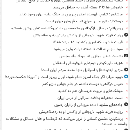
بیانیه شدیداللحن سازمان حشد الشعبی عراق و حمایت از فالح الفیاض
خاموشی‌ها تا ۲ هفته آینده به حداقل می‌رسد
مرشایمر: ترامپ فهمیده امکان پیروزی در جنگ علیه ایران وجود ندارد
درستکار: بنای ما بر اخراج نایب قهرمان جهان نیست
روس‌اتم: در حال بازگرداندن متخصصان به نیروگاه هسته‌ای بوشهر هستیم
روایت فرزند شهید لاریجانی از واکنش پدرش به ردصلاحیتش
قیمت طلا و سکه امروز یکشنبه ۱۸ مرداد ۱۴۰۵
سود سهام عدالت تا هفته دولت واریز می‌شود
نشست علنی مجازی ۱۸ مرداد ماه مجلس
هزینه باورنکردنی تیم‌های غیرفوتبالی استقلال
مزدور اینترنشنال: اسرائیل تنها متحد مردم ایران است!
دیوید میلر: اگر جنگ امروز تمام شود، ایران پیروز است و آمریکا شکست‌خورده!
دنیس درگاهی: دوست داشتم در جام جهانی بازی کنم
موشک‌های پاتریوت عربستان هم ته‌ کشید
تست مخفیانه پدافند اسرائیل از ترس ایران
جاده‌های مشهد آماده میزبانی از زائران رضوی
روایت فرزند شهید لاریجانی از واکنش او به ردصلاحیتش
پزشکیان: دشمن کسانی را ترور می‌کنند که گره‌گشا و حلال مسائل و مشکلات
جامعه ما هستند