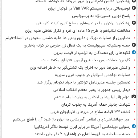
پزشکیان: دشمن آدم‌هایی را ترور می‌کند که گره‌گشا هستند
توضیحاتی درباره سیستم Van VAR در فوتبال ایران
پاسخ نهایی حسین‌نژاد به پرسپولیس
پزشکیان: برادران ما در نیروهای مسلح کاری کردند کارستان
مخالفت نتانیاهو با طرح ۱۵ ماده ای غزه و تکرار لفاظی علیه ایران
تصاویری از عملیات بزرگ و دقیق یمنی ها علیه دشمن سعودی در المخا+فیلم
حمله وحشیانه صهیونیست به یک فعال زن خارجی در کرانه باختری
گلایه‌های رای دهندگان به ترامپ از قیمت بنزین!
گاردین: حملات یمن نخستین آزمون «توافق مکه» است
واکنش علیرضا دبیر به اخراج یک کشتی‌گیر به خاطر اضافه وزن
عملیات تهاجمی اسرائیل در جنوب غربی سوریه
نخستین جلسه مدیرعامل تراکتور با جواد نکونام برگزار شد
دیدار رییس جمهور با رهبر معظم انقلاب اسلامی
اعزام زائر اولی‌های آبادانی به زیارت امام هشتم
شهادت جانباز حمله آمریکا به جنوب کرمان
کشف ۳۳ قبضه سلاح در مرزهای آذربایجان غربی
امیر جهانشاهی: پای نظامی آمریکایی به ایران باز شود آن را قطع می‌کنیم
رسوایی دیپلماسی آمریکا در برابر ایران توسط بلاگر آمریکایی!
حمله مسلحانه به قهوه‌خانه‌ای در زاهدان؛ ۲ نفر جان باختند