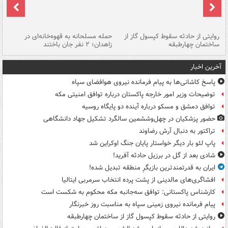
روایتی از حادثه سقوط کپسول گاز از
حمله مسلحانه به قهوه‌خانه‌ای در
عا
ساختمان چهارطبقه
زاهدان؛ ۲ نفر جان باختند
دس
آخرین اخبار
پاسخ کاشانی‌ها به پیام فرمانده نیروی هوافضای سپاه
توضیحات وزیر امور خارجه پاکستان درباره توافق امنیتی مکه
توافق دمشق و مسکو درباره آینده دو پایگاه روسیه
حضور پزشکیان در چهل‌وششمین سالگرد تشکیل جهاد دانشگاهی
تراکتور به دنبال آرش رضاوند
پاپ لئو بار دیگر خواستار پایان جنگ اوکراین شد
شادی بعد از گل در برزیل حادثه آفرید!
ایران به قدرتمندترین بازیگرِ منطقه تبدیل شده!
افشاگری‌های مالدینی از پشت پرده انتخاب سرمربی ایتالیا
کارشناس پاکستانی: توافق سه‌جانبه مکه محکوم به شکست است
پیام فرمانده نیروی زمینی سپاه به مناسبت روز خبرنگار
روایتی از حادثه سقوط کپسول گاز از ساختمان چهارطبقه