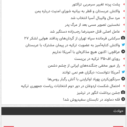
پشت پرده تغییر سرمربی تراکتور
واکنش عربستان و قطر به بیانیه شورای امنیت درباره یمن
مرد سال والیبال آسیا انتخاب شد
نخستین تصویر مسی بعد از مرگ پدر
عامل اصلی قتل حمیدرضا رجب‌زاده دستگیر شد
سرکشی فرمانده سپاه تهران از گردان‌های پدافند هوایی لشکر ۲۷
واکنش کنایه‌آمیز به عضویت ترکیه در پیمان مشترک با عربستان
عراقچی: اکنون هیچ مذاکره‌ای با آمریکا نداریم
رویای اف-۳۵ ترکیه در بن‌بست
راز عبور مخفی جنگنده‌های ایرانی از چشم دشمن
آمریکا نتوانست؛ دیگران هم نمی توانند
سرنگون‌کردن پهپاد اوکراینی با آتش رگبار روس‌ها
احتمال شکست اردوغان در دور دوم انتخابات ریاست جمهوری ترکیه
جشن برداشت انگور در ترشیز
قله دماوند در تابستان سفیدپوش شد!
حوادث