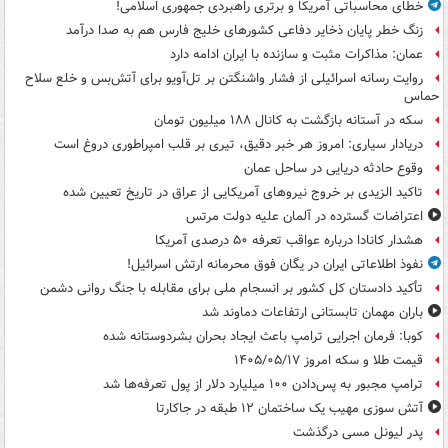
خطای محاسباتی آمریکا و برتری راهبردی جمهوری اسلامی!
زنگ خطر پایان ذخایر دفاعی کشورهای خلیج فارس هم به صدا درآمد
عمان: مذاکرات مثبت و سازنده با ایران ادامه دارد
روایت رسانه اسرائیلی از فشار واشنگتن بر تل‌آویو برای آتش‌بس و خلع سلاح
حماس
سکه در آستانه بازگشت به کانال ۱۸۸ میلیون تومان
دریادار سیاری: امروز هر خبر دقیق، تیری بر قلب امپراطوری دروغ است
وقوع حادثه دریایی در ساحل عمان
تاکید الزیدی بر خروج نیروهای آمریکایی از عراق در تاریخ تعیین شده
اعتراضات گسترده در آلمان علیه دولت مرتس
هشدار کانادا درباره عواقب تعرفه ۵۰ درصدی آمریکا
نفوذ اطلاعاتی ایران در یگان فوق محرمانه ارتش اسرائیل!
تأکید دادستان کل کشور بر انسجام ملی برای مقابله با جنگ روانی دشمن
باران مهمان تابستانی ارتفاعات دماوند شد
کوبا: فرمان اجرایی ترامپ باعث ایجاد بحران بشردوستانه شده
قیمت طلا و سکه امروز ۱۴۰۵/۰۵/۱۷
ترامپ مجبور به پس‌دادن ۱۰۰ میلیارد دلار از پول تعرفه‌ها شد
آتش سوزی مهیب یک ساختمان ۱۲ طبقه در جاکارتا
پدر لیونل مسی درگذشت