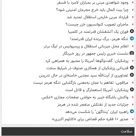
وجود شواهدی مبنی بر بمباران لامرد با فسفر
چرا بیت المال باید خرج مجرمان امنیتی شود؟
قرارداد مربی خارجی استقلال تمدید شد
ماجرای تصویب کنوانسیون خزر چیست؟
فوران یک آتشفشان قدرتمند در کلمبیا
تنگه هرمز، برگ برنده ایران قدرتمند!
اعلام محل میزبانی استقلال و پرسپولیس در لیگ برتر
نشست خبری رئیس جمهور در روز خبرنگار
پزشکیان: گفت‌وگوها آمریکا را مجبور به همراهی کرد
قدردانی پزشکیان از همکاری صنوف در شرایط سخت
تصاویری از آیت‌الله سید مجتبی خامنه‌ای در حال تدریس
عراقچی: تفاهم با عمان به‌معنی بازگشایی تنگه هرمز نیست
پزشکیان: آمریکا استعمارگر و قاتل است
واکنش باشگاه خیبر به حواشی صفحات مجازی +عکس
جزئیات جدید از نفتکش منفجر شده در هرمز
راهبرد ایران "پنتاگون" را شکست می‌دهد
صدور ۱۰ فقره حکم قصاص برای «کلثوم اکبری»
سلامت