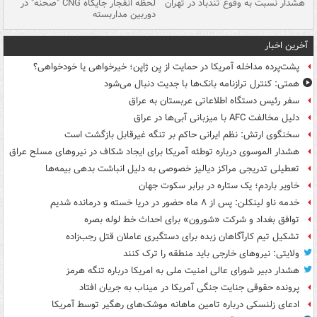
ای
هشدار نسبت به وفوع تندباد در تهران
لحظه انفجار جایگاه CNG "صحنه" در
دس
دوربین مداربسته
ات
آخرین اخبار
پشت‌پرده مداخله آمریکا در حمایت از یِن ژاپن؛ خیرخواهی یا خودخواهی؟
همتی: کنترل ترازنامه بانک‌ها با جدیت دنبال می‌شود
سفر رئیس دستگاه اطلاعاتی عربستان به عراق
دلیل مخالفت AFC با میزبانی آبی‌ها در عراق
سخنگوی ارتش: نظم ایرانی حاکم بر تنگه غیرقابل بازگشت است
هشدار الموسوی درباره توطئه آمریکا برای ایجاد شکاف در نیروهای مسلح عراق
تعطیلی تدریجی مراکز دیالیز خصوصی به دلیل انباشت بدهی بیمه‌ها
خاویر باردم؛ یک ستاره در برابر سکوت جهان
خدمه ناو لینکلن: پس از ۸ ماه حضور در دریا خسته و درمانده‌ شدیم
توافق بغداد و شرکت «شورون» برای احداث خط لوله بصره
تشکیل تیم کارآگاهان زبده برای دستگیری عاملان قتل رجب‌زاده
ولایتی: نیروهای خارجی باید منطقه را ترک کنند
هشدار دبیر شورای عالی امنیت ملی به امریکا درباره تنگه هرمز
پرونده حقوقی جنایت جنگی آمریکا در میناب به جریان افتاد
ادعای زلنسکی درباره تامین ماهانه موشک‌های رهگیر توسط آمریکا