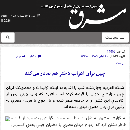
شنبه ۱۷ مرداد ۱۴۰۵ -
Aug
8 2026
سیاست
کد خبر
14055
تاریخ انتشار:
۲۰ آبان ۱۳۸۹ - ۱۱:۳۰
۰ نظر
چاپ
سیاست
چين براي اعراب دختر هم صادر مي‌کند
شبکه العربيه چهارشنبه شب با اشاره به اينکه توليدات و محصولات ارزان
چين بازارهاي جهان را قبضه کرده است افزود که زنان چيني پس از
کالاهاي اين کشور وارد جامعه مصر شده و با ازدواج با مردان مصري به
رقيبي براي زنان مصري تبديل شده اند.
به گزارش مشرق به نقل از ايرنا، العربيه در گزارش ويژه خود از قاهره
خاطر نشان کرد که ازدواج مردان مصري با دختران چيني بحدي گسترش