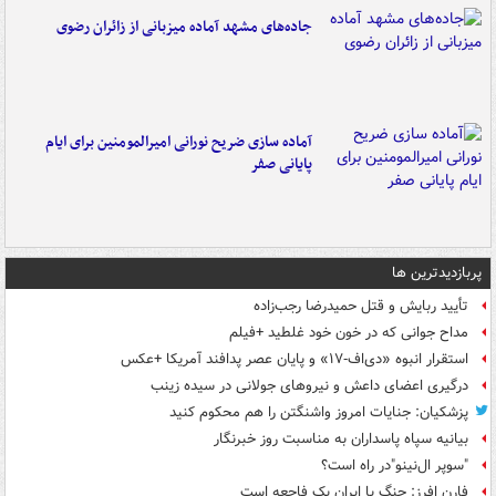
جاده‌های مشهد آماده میزبانی از زائران رضوی
آماده سازی ضریح نورانی امیرالمومنین برای ایام
پایانی صفر
پربازدیدترین ها
تأیید ربایش و قتل حمیدرضا رجب‌زاده
مداح جوانی که در خون خود غلطید +فیلم
استقرار انبوه «دی‌اف‑۱۷» و پایان عصر پدافند آمریکا +عکس
درگیری اعضای داعش و نیروهای جولانی در سیده زینب
پزشکیان: جنایات امروز واشنگتن را هم محکوم کنید
بیانیه سپاه پاسداران به مناسبت روز خبرنگار
"سوپر ال‌نینو"در راه است؟
فارن افرز: جنگ با ایران یک فاجعه است