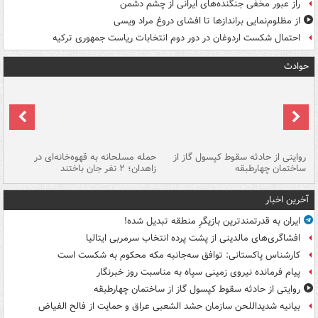
راز عبور مخفی جنگنده‌های ایرانی از چشم دشمن
از مظلوم‌نمایی براندازها تا افشای دروغ مراد ویسی
احتمال شکست اردوغان در دور دوم انتخابات ریاست جمهوری ترکیه
حوادث
روایتی از حادثه سقوط کپسول گاز از
حمله مسلحانه به قهوه‌خانه‌ای در
عا
ساختمان چهارطبقه
زاهدان؛ ۲ نفر جان باختند
دس
آخرین اخبار
ایران به قدرتمندترین بازیگرِ منطقه تبدیل شده!
افشاگری‌های مالدینی از پشت پرده انتخاب سرمربی ایتالیا
کارشناس پاکستانی: توافق سه‌جانبه مکه محکوم به شکست است
پیام فرمانده نیروی زمینی سپاه به مناسبت روز خبرنگار
روایتی از حادثه سقوط کپسول گاز از ساختمان چهارطبقه
بیانیه شدیداللحن سازمان حشد الشعبی عراق و حمایت از فالح الفیاض