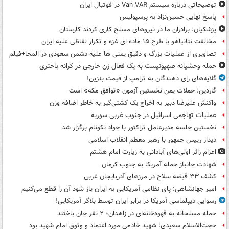
توضیحاتی درباره سیستم Van VAR در فوتبال ایران
پاسخ نهایی حسین‌نژاد به پرسپولیس
پزشکیان: برادران ما در نیروهای مسلح کاری کردند کارستان
مخالفت نتانیاهو با طرح ۱۵ ماده ای غزه و تکرار لفاظی علیه ایران
تصاویری از عملیات بزرگ و دقیق یمنی ها علیه دشمن سعودی در المخا+فیلم
حمله وحشیانه صهیونیست به یک فعال زن خارجی در کرانه باختری
گلایه‌های رای دهندگان به ترامپ از قیمت بنزین!
گاردین: حملات یمن نخستین آزمون «توافق مکه» است
واکنش علیرضا دبیر به اخراج یک کشتی‌گیر به خاطر اضافه وزن
عملیات تهاجمی اسرائیل در جنوب غربی سوریه
نخستین جلسه مدیرعامل تراکتور با جواد نکونام برگزار شد
دیدار رییس جمهور با رهبر معظم انقلاب اسلامی
اعزام زائر اولی‌های آبادانی به زیارت امام هشتم
شهادت جانباز حمله آمریکا به جنوب کرمان
کشف ۳۳ قبضه سلاح در مرزهای آذربایجان غربی
امیر جهانشاهی: پای نظامی آمریکایی به ایران باز شود آن را قطع می‌کنیم
رسوایی دیپلماسی آمریکا در برابر ایران توسط بلاگر آمریکایی!
حمله مسلحانه به قهوه‌خانه‌ای در زاهدان؛ ۲ نفر جان باختند
حجت‌الاسلام سعیدی: شهید خادمی مورد اعتماد و وثوق امام شهید بود