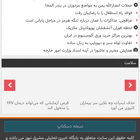
حملات انصارالله یمن به مواضع مزدوران در بندر المخا
فولاد راه استقلال را با رضاییان رفت
عراقچی: مذاکرات با عمان درباره تنگه هرمز در مراحل پایانی است
لحظه فوران آتشفشان پوپوکتپتل مکزیک
بهترین مراکز خرید ورق آلومینیوم در ایران
تفاوت لوله سبز و نیوپایپ به زبان ساده
همایش محرم و عاشورا در آینه اسناد وزارت امور خارجه
سلامت
حذف لبنیات چه بلایی سر بیماران
قرص آزمایشی که می‌تواند درمان HIV
عل
کلیوی می آورد
را متحول کند
قل
نسخه دسکتاپ
کليه حقوق اين سايت متعلق به پایگاه خبري-تحليلي مشرق نيوز می باشد و