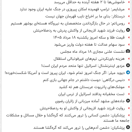
خاموشی‌ها تا ۲ هفته آینده به حداقل می‌رسد
مرشایمر: ترامپ فهمیده امکان پیروزی در جنگ علیه ایران وجود ندارد
درستکار: بنای ما بر اخراج نایب قهرمان جهان نیست
روس‌اتم: در حال بازگرداندن متخصصان به نیروگاه هسته‌ای بوشهر هستیم
روایت فرزند شهید لاریجانی از واکنش پدرش به ردصلاحیتش
قیمت طلا و سکه امروز یکشنبه ۱۸ مرداد ۱۴۰۵
سود سهام عدالت تا هفته دولت واریز می‌شود
نشست علنی مجازی ۱۸ مرداد ماه مجلس
هزینه باورنکردنی تیم‌های غیرفوتبالی استقلال
مزدور اینترنشنال: اسرائیل تنها متحد مردم ایران است!
دیوید میلر: اگر جنگ امروز تمام شود، ایران پیروز است و آمریکا شکست‌خورده!
دنیس درگاهی: دوست داشتم در جام جهانی بازی کنم
موشک‌های پاتریوت عربستان هم ته‌ کشید
تست مخفیانه پدافند اسرائیل از ترس ایران
جاده‌های مشهد آماده میزبانی از زائران رضوی
روایت فرزند شهید لاریجانی از واکنش او به ردصلاحیتش
پزشکیان: دشمن کسانی را ترور می‌کنند که گره‌گشا و حلال مسائل و مشکلات
جامعه ما هستند
پزشکیان: دشمن آدم‌هایی را ترور می‌کند که گره‌گشا هستند