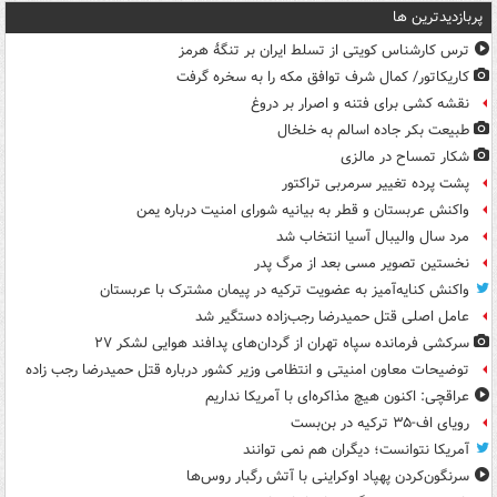
پربازدیدترین ها
ترس کارشناس کویتی از تسلط ایران بر تنگۀ هرمز
کاریکاتور/ کمال شرف توافق مکه را به سخره گرفت
نقشه کشی برای فتنه و اصرار بر دروغ
طبیعت بکر جاده اسالم به خلخال
شکار تمساح در مالزی
پشت پرده تغییر سرمربی تراکتور
واکنش عربستان و قطر به بیانیه شورای امنیت درباره یمن
مرد سال والیبال آسیا انتخاب شد
نخستین تصویر مسی بعد از مرگ پدر
واکنش کنایه‌آمیز به عضویت ترکیه در پیمان مشترک با عربستان
عامل اصلی قتل حمیدرضا رجب‌زاده دستگیر شد
سرکشی فرمانده سپاه تهران از گردان‌های پدافند هوایی لشکر ۲۷
توضیحات معاون امنیتی و انتظامی وزیر کشور درباره قتل حمیدرضا رجب زاده
عراقچی: اکنون هیچ مذاکره‌ای با آمریکا نداریم
رویای اف-۳۵ ترکیه در بن‌بست
آمریکا نتوانست؛ دیگران هم نمی توانند
سرنگون‌کردن پهپاد اوکراینی با آتش رگبار روس‌ها