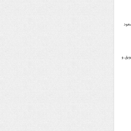
عود
ویق و