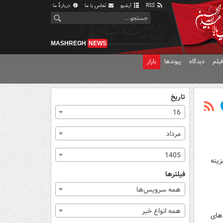
RSS
آرشیو
تماس با ما
دربارهٔ ما
MASHREGH
NEWS
یلم
دیدگاه
پیوندها
بازار
تاریخ
16
مرداد
1405
زینه
فیلترها
همه سرویس‌ها
همه انواع خبر
‌های