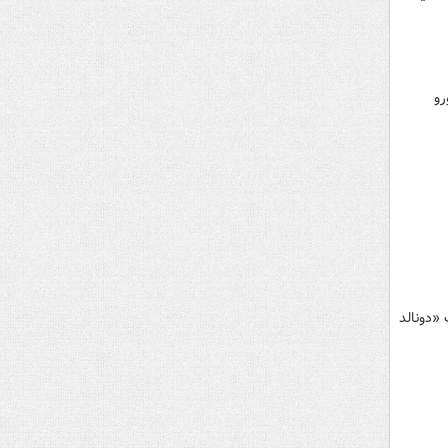
رو
 «دونالد