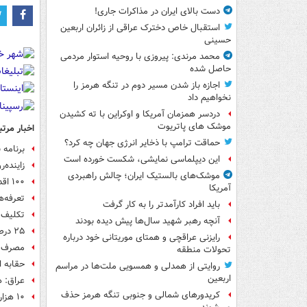
دست بالای ایران در مذاکرات جاری!
استقبال خاص دخترک عراقی از زائران اربعین
حسینی
محمد مرندی: پیروزی با روحیه استوار مردمی
حاصل شده
اجازه باز شدن مسیر دوم در تنگه هرمز را
نخواهیم داد
دردسر همزمان آمریکا و اوکراین با ته کشیدن
موشک های پاتریوت
اخبار مرتب
حماقت ترامپ با ذخایر انرژی جهان چه کرد؟
برنامه 
این دیپلماسی نمایشی، شکست خورده است
زاینده‌
موشک‌های بالستیک ایران؛ چالش راهبردی
۱۰۰ اقدام برای تامین برق پایدار در گفت‌وگو با وزیر نیرو/ خودکفایی در ساخت نیروگاه‌ها
آمریکا
تعرفه‌ه
باید افراد کارآمدتر را به کار گرفت
تکلیف 
آنچه رهبر شهید سال‌ها پیش دیده بودند
۲۵ درصد آب آشامیدنی در کشور هدر می‌رود
رایزنی عراقچی و همتای موریتانی خود درباره
مصرف بیش از ۳ میلیارد لیتر آب
تحولات منطقه
حقابه ا
روایتی از همدلی و همسویی ملت‌ها در مراسم
اربعین
عراق: ه
کریدورهای شمالی و جنوبی تنگه هرمز حذف
۱۰ هزار مگاوات نیروگاه در کشور ساخته می شود