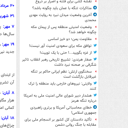
نقشه کشی برای فتنه و اصرار بر دروغ
۲۰ مرداد:
مذاکرات تنگه با عمان باید چگونه باشد؟
آخرین وضعیت میدان نبرد به روایت مهدی
۳۱ شهریور:
محمدی
۷ مهر:
وضعیت امنیتی منطقه پس از پیمان مکه
چگونه خواهد شد؟
سال‌ها در ۵۰ سال گذشته بود
مقاومت یمن؛ دو خیز اساسی
۱۹ مهر:
توافق مکه برای سعودی امنیت آور نیست!
جدید نیر
از غزه بگویید...! حتی با یک توییت!
صفار هرندی: تشییع تاریخی رهبر انقلاب تاثیر
شگرفی بر صحنه نبرد داشت
سخنگوی ارتش: نظم ایرانی حاکم بر تنگه
از ابتدا
غیرقابل بازگشت است
آن تشریح 
ولایتی: نیروهای خارجی باید منطقه را ترک
کنند
۸ آبان:
هشدار دبیر شورای عالی امنیت ملی به امریکا
هزار مگا
درباره تنگه هرمز
کمانی اعلام کرد که ۹۵ هزار درخ
خطای محاسباتی آمریکا و برتری راهبردی
جمهوری اسلامی!
۱۸ آبان:
تأکید دادستان کل کشور بر انسجام ملی برای
مقابله با جنگ روانی دشمن
چراغ‌های