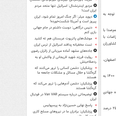
مزدور اینترنشنال: اسرائیل تنها متحد مردم
ایران است!
توجه به
دیوید میلر: اگر جنگ امروز تمام شود، ایران
پیروز است و آمریکا شکست‌خورده!
دنیس درگاهی: دوست داشتم در جام جهانی
‌صدا با
بازی کنم
اضات با
موشک‌های پاتریوت عربستان هم ته‌ کشید
شاورزان
تست مخفیانه پدافند اسرائیل از ترس ایران
جاده‌های مشهد آماده میزبانی از زائران رضوی
روایت فرزند شهید لاریجانی از واکنش او به
صفهان،
ردصلاحیتش
پزشکیان: دشمن کسانی را ترور می‌کنند که
گره‌گشا و حلال مسائل و مشکلات جامعه ما
در قانون بودجه سال آینده اعتبارات منابع آب از ۹.۳ هزار میلیارد تومان در قانون بودجه ۱۴۰۰ به
هستند
پزشکیان: دشمن آدم‌هایی را ترور می‌کند که
گره‌گشا هستند
رگاه جهادی
توضیحاتی درباره سیستم Van VAR در فوتبال
ایران
پاسخ نهایی حسین‌نژاد به پرسپولیس
وزیر نیرو از تعرفه گذاری پلکانی، به نحوی که تعرفه ۷۵ درصد مشترکین ثابت و ۲۵ درصد
پزشکیان: برادران ما در نیروهای مسلح کاری