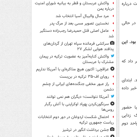
 درباره
واکنش عربستان و قطر به بیانیه شورای امنیت
درباره یمن
مرد سال والیبال آسیا انتخاب شد
در حالی
نخستین تصویر مسی بعد از مرگ پدر
عامل اصلی قتل حمیدرضا رجب‌زاده دستگیر
شد
ود. این
سرکشی فرمانده سپاه تهران از گردان‌های
پدافند هوایی لشکر ۲۷
واکنش کنایه‌آمیز به عضویت ترکیه در پیمان
 داد که
مشترک با عربستان
عراقچی: اکنون هیچ مذاکره‌ای با آمریکا نداریم
رویای اف-۳۵ ترکیه در بن‌بست
 ابتدای
راز عبور مخفی جنگنده‌های ایرانی از چشم
ن خبر داده
دشمن
آمریکا نتوانست؛ دیگران هم نمی توانند
سرنگون‌کردن پهپاد اوکراینی با آتش رگبار
میلیارد تومان با حضور
روس‌ها
ک زدایی
احتمال شکست اردوغان در دور دوم انتخابات
ریاست جمهوری ترکیه
احد دوم
جشن برداشت انگور در ترشیز