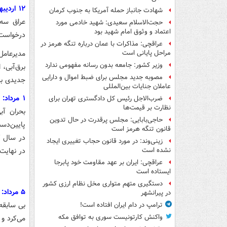
۱۲ اردیبهشت
شهادت جانباز حمله آمریکا به جنوب کرمان
عراق سه 
حجت‌الاسلام سعیدی: شهید خادمی مورد
اعتماد و وثوق امام شهید بود
درخواست‌
عراقچی: مذاکرات با عمان درباره تنگه هرمز در
مدیرعامل
مراحل پایانی است
وزیر کشور: جامعه بدون رسانه مفهومی ندارد
برق‌آبی، 
مصوبه جدید مجلس برای ضبط اموال و دارایی
جدیدی به 
عاملان جنایات بین‌المللی
۱ مرداد:
ا
ضرب‌الاجل رئیس کل دادگستری تهران برای
نظارت بر قیمت‌ها
حاجی‌بابایی: مجلس پرقدرت در حال تدوین
پایین‌دس
قانون تنگه هرمز است
در سال گ
زینی‌وند: در مورد قانون حجاب تغییری ایجاد
در نهایت
نشده است
عراقچی: ایران بر عهد مقاومت خود پابرجا
ایستاده است
دستگیری متهم متواری مخل نظام ارزی کشور
۵ مرداد:
در پیرانشهر
بی سابقه 
ترامپ در دام ایران افتاده است!
واکنش کارتونیست سوری به توافق مکه
می‌کرد و