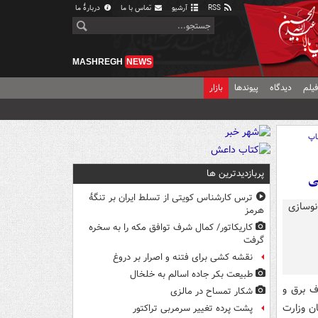
RSS
آرشیو
تماس با ما
دربارهٔ ما
MASHREGH
NEWS
یلم
دیدگاه
پیوندها
بازار
اپ
پربازدیدترین ها
ی
ترس کارشناس کویتی از تسلط ایران بر تنگۀ
هرمز
کاریکاتور/ کمال شرف توافق مکه را به سخره
گرفت
نقشه کشی برای فتنه و اصرار بر دروغ
طبیعت بکر جاده اسالم به خلخال
ف برق و
شکار تمساح در مالزی
ن وزارت
پشت پرده تغییر سرمربی تراکتور