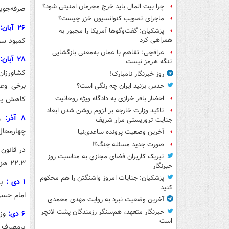
چرا بیت المال باید خرج مجرمان امنیتی شود؟
صرفه‌جوی
ماجرای تصویب کنوانسیون خزر چیست؟
۲۶ آبان:
م
پزشکیان: گفت‌وگوها آمریکا را مجبور به
کمبود سو
همراهی کرد
عراقچی: تفاهم با عمان به‌معنی بازگشایی
۲۸ آبان:
تنگه هرمز نیست
کشاورزان
روز خبرنگار نامبارک!
برخی وعد
حدس بزنید ایران چه رنگی است؟
کاهش یاف
احضار باقر خرازی به دادگاه ویژه روحانیت
تاکید وزارت خارجه بر لزوم روشن شدن ابعاد
۸ آذر:
وز
جنایت تروریستی مزار شریف
چهارمحال 
آخرین وضعیت پرونده ساعدی‌نیا
صورت جدید مسئله جنگ؟!
تبریک کاربران فضای مجازی به مناسبت روز
۲۲.۳ هزار میلیارد تومان رسیده است.
خبرنگار
پزشکیان: جنایات امروز واشنگتن را هم محکوم
۱ دی :
کنید
امام حسن
آخرین وضعیت نبرد به روایت مهدی محمدی
خبرنگار متعهد، هم‌سنگر رزمندگان پشت لانچر
۶ دی:
است
پرمصرف م