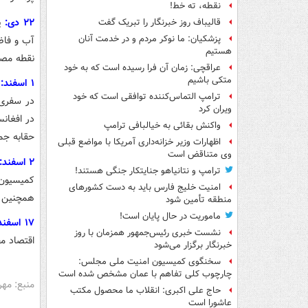
نقطه، ته خط!
۲۲ دی:
پی
قالیباف روز خبرنگار را تبریک گفت
پزشکیان: ما نوکر مردم و در خدمت آنان
آب و فاض
هستیم
نقطه مصر
عراقچی: زمان آن فرا رسیده است که به خود
متکی باشیم
۱ اسفند:
ح
ترامپ التماس‌کننده توافقی است که خود
در سفری 
ویران کرد
در افغان
واکنش بقائی به خیالبافی ترامپ
حقابه جم
اظهارات وزیر خزانه‌داری آمریکا با مواضع قبلی
وی متناقض است
۲ اسفند:
ترامپ و نتانیاهو جنایتکار جنگی هستند!
امنیت خلیج فارس باید به دست کشورهای
همچنین بر
منطقه تأمین شود
ماموریت در حال پایان است!
۱۷ اسفند:
نشست خبری رئیس‌جمهور همزمان با روز
اقتصاد مجوز ساخت ۴ هزار مگ
خبرنگار برگزار می‌شود
سخنگوی کمیسیون امنیت ملی مجلس:
چارچوب کلی تفاهم با عمان مشخص شده است
منبع: مهر
حاج علی اکبری: انقلاب ما محصول مکتب
عاشورا است