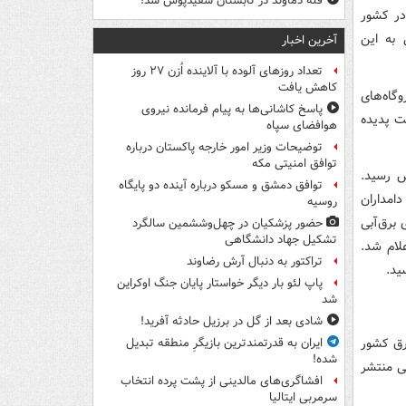
قله دماوند در تابستان سفیدپوش شد!
در کشور
 به این
آخرین اخبار
تعداد روزهای آلوده با آلاینده اُزن ۲۷ روز
کاهش یافت
گاه‌های
پاسخ کاشانی‌ها به پیام فرمانده نیروی
یت پدیده
هوافضای سپاه
توضیحات وزیر امور خارجه پاکستان درباره
توافق امنیتی مکه
ش رسید.
توافق دمشق و مسکو درباره آینده دو پایگاه
ه دامداران
روسیه
برق‌آبی
حضور پزشکیان در چهل‌وششمین سالگرد
تشکیل جهاد دانشگاهی
لام شد.
تراکتور به دنبال آرش رضاوند
ید.
پاپ لئو بار دیگر خواستار پایان جنگ اوکراین
شد
شادی بعد از گل در برزیل حادثه آفرید!
نعت برق کشور
ایران به قدرتمندترین بازیگرِ منطقه تبدیل
شده!
شی منتشر
افشاگری‌های مالدینی از پشت پرده انتخاب
سرمربی ایتالیا