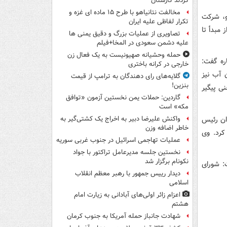
کردند کارستان
مخالفت نتانیاهو با طرح ۱۵ ماده ای غزه و
و، شرکت
تکرار لفاظی علیه ایران
مبدأ تا
تصاویری از عملیات بزرگ و دقیق یمنی ها
علیه دشمن سعودی در المخا+فیلم
حمله وحشیانه صهیونیست به یک فعال زن
اره گفت:
خارجی در کرانه باختری
 آب نیز
گلایه‌های رای دهندگان به ترامپ از قیمت
بنزین!
ی پیگیر
گاردین: حملات یمن نخستین آزمون «توافق
مکه» است
ان رئیس
واکنش علیرضا دبیر به اخراج یک کشتی‌گیر به
خاطر اضافه وزن
 مشترک را امضا کرد. وی
عملیات تهاجمی اسرائیل در جنوب غربی سوریه
نخستین جلسه مدیرعامل تراکتور با جواد
نکونام برگزار شد
ت: شورای
دیدار رییس جمهور با رهبر معظم انقلاب
اسلامی
اعزام زائر اولی‌های آبادانی به زیارت امام
هشتم
شهادت جانباز حمله آمریکا به جنوب کرمان