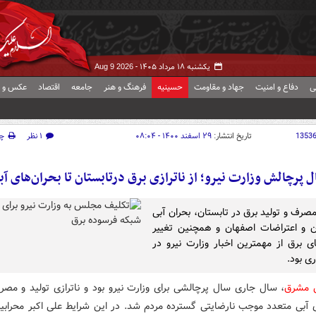
یکشنبه ۱۸ مرداد ۱۴۰۵ -
Aug 9 2026
ی
دفاع و امنیت
جهاد و مقاومت
حسینیه
فرهنگ و هنر
جامعه
اقتصاد
عکس و ف
1353
تاریخ انتشار:
۲۹ اسفند ۱۴۰۰ - ۰۸:۰۴
۱ نظر
چ
ل پرچالش وزارت نیرو؛ از ناترازی برق درتابستان تا بحران‌های آب
مصرف و تولید برق در تابستان، بحران آبی
 و اعتراضات اصفهان و همچنین تغییر
ای برق از مهمترین اخبار وزارت نیرو در
ی بود.
ش مشرق
، سال جاری سال پرچالشی برای وزارت نیرو بود و ناترازی تولید و مصر
ی آبی متعدد موجب نارضایتی گسترده مردم شد. در این شرایط علی اکبر محرابیا