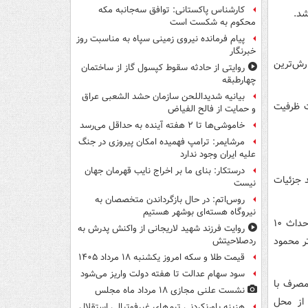
کارشناس پاکستانی: توافق سه‌جانبه مکه
شد.
محکوم به شکست است
پیام فرمانده نیروی زمینی سپاه به مناسبت روز
خبرنگار
ز کم‌بارش‌ترین
روایتی از حادثه سقوط کپسول گاز از ساختمان
چهارطبقه
بیانیه شدیداللحن سازمان حشد الشعبی عراق
 برای احداث ۱۰ هزار مگاوات ظرفیت
و حمایت از فالح الفیاض
خاموشی‌ها تا ۲ هفته آینده به حداقل می‌رسد
مرشایمر: ترامپ فهمیده امکان پیروزی در جنگ
علیه ایران وجود ندارد
درستکار: بنای ما بر اخراج نایب قهرمان جهان
 جزئیات
نیست
روس‌اتم: در حال بازگرداندن متخصصان به
نیروگاه هسته‌ای بوشهر هستیم
سازمان انرژی‌های تجدیدپذیر و بهره‌وری انرژی برق (ساتبا)، به‌منظور توسعه و احداث ۱۰
روایت فرزند شهید لاریجانی از واکنش پدرش به
ر محمود
ردصلاحیتش
قیمت طلا و سکه امروز یکشنبه ۱۸ مرداد ۱۴۰۵
سود سهام عدالت تا هفته دولت واریز می‌شود
 با اشاره به طرح تعویض ۱۰ هزار چراغ LED کم مصرف با
نشست علنی مجازی ۱۸ مرداد ماه مجلس
 از محل
هزینه باورنکردنی تیم‌های غیرفوتبالی استقلال