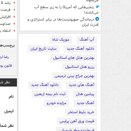
می‌شوند
رشد ۵ درصدی تولید برق در سال ۱۴۰۰
زنجیرهایی که آمریکا را به زیر سطح آب
فرصت ۲ هفته‌ای کمیسیون انرژی مجلس به محرابیان برای ارائه گزارش درباره حل مش
می‌کشند!
افزایش ۵۰۰ مگاواتی ظرفیت نیروگاه‌های تجدیدپذیر تا سا
درماندگی صهیونیست‌ها در برابر استراتژی و
صداوسیم
قدرت ایران
انتقاد 
آپ آهنگ
موزیک شاه
برچسب‌ها
دانلود آهنگ جدید
سایت تاریخ ایران
رضا ارد
بهترین هتل های استانبول
قانون بودجه
رزرو هتل استانبول
بهترین جراح بینی ترمیمی
نظر شم
آهنگ های جدید
دانلود آهنگ جدید
پرشین هتل
ثبت نام بیمه اربعین
نام
آهنگ جدید
مزایده خودرو
ایمیل
خرید بلیط استخر
قیمت ورق آهن پرایس
نظر شما 
فروشنده مواد شیمیایی