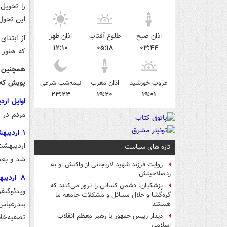
را تحویل
این تحول
اذان صبح
طلوع آفتاب
اذان ظهر
از ابتدا
۱۲:۱۰
۰۵:۱۸
۰۳:۴۴
که هنوز ب
همچنین ا
پویش که از سال ۹۸ شروع شده بود تا 
غروب خورشید
اذان مغرب
نیمه‌شب شرعی
۲۳:۲۳
۱۹:۲۰
۱۹:۰۱
اوایل ار
مردم در صورت معرفی ۲۰ 
۱ اردیبهشت:
تازه های سیاست
شد و بعد
روایت فرزند شهید لاریجانی از واکنش او به
ردصلاحیتش
۸ اردیبهشت:
پزشکیان: دشمن کسانی را ترور می‌کنند که
ویدئوکنف
گره‌گشا و حلال مسائل و مشکلات جامعه ما
بندرعباس
هستند
دیدار رییس جمهور با رهبر معظم انقلاب
تصفیه‌خان
اسلامی