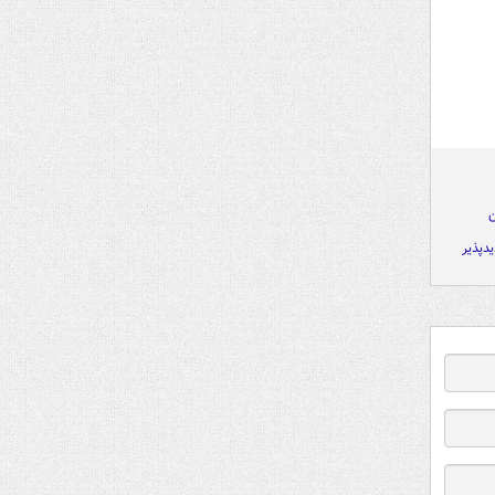
ن
دپذیر