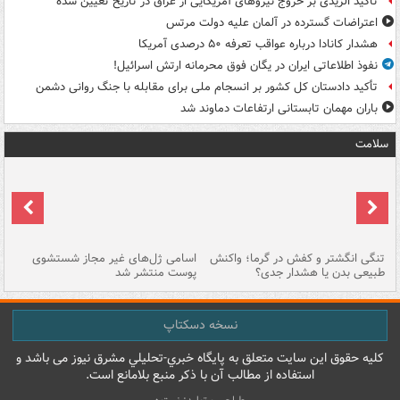
تاکید الزیدی بر خروج نیروهای آمریکایی از عراق در تاریخ تعیین شده
اعتراضات گسترده در آلمان علیه دولت مرتس
هشدار کانادا درباره عواقب تعرفه ۵۰ درصدی آمریکا
نفوذ اطلاعاتی ایران در یگان فوق محرمانه ارتش اسرائیل!
تأکید دادستان کل کشور بر انسجام ملی برای مقابله با جنگ روانی دشمن
باران مهمان تابستانی ارتفاعات دماوند شد
سلامت
تنگی انگشتر و کفش در گرما؛ واکنش
اسامی ژل‌های غیر مجاز شستشوی
مر
طبیعی بدن یا هشدار جدی؟
پوست منتشر شد
نسخه دسکتاپ
کليه حقوق اين سايت متعلق به پایگاه خبري-تحليلي مشرق نيوز می باشد و
استفاده از مطالب آن با ذکر منبع بلامانع است.