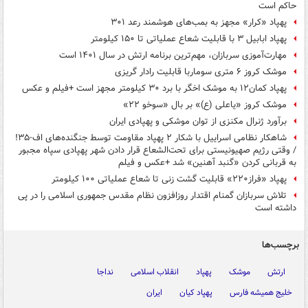
حاکم است
پهپاد «کرار» مجهز به بمب‌های هوشمند رعد ۳۰۱
پهپاد ابابیل ۳ با قابلیت شعاع عملیاتی تا ۱۵۰ کیلومتر
مهارت‌آموزی سربازان، مهم‌ترین برنامه ارتش در سال ۱۴۰۱ است
موشک کروز ۶ متری سوماربا قابلیت رادار گریزی
پهپاد کمان۱۲ به موشک اخگر با برد ۳۰ کیلومتر مجهز است +فیلم و عکس
موشک کروز «یاعلی (ع)» بر بال «سوخو ۲۲»
برآورد ژنرال مکنزی از توان موشکی و پهپادی ایران
شاهکار نظامی اسراییل با شکار ۲ پهپاد مقاومت توسط جنگنده‌های اف-۳۵!
/ وقتی رژیم صهیونیستی برای تحت‌الشعاع قرار دادن شهر پهپادی سپاه مجبور
به قربانی کردن «گنبد آهنین» شد +عکس و فیلم
پهپاد «فراز۲۲۰» قابلیت گشت زنی تا شعاع عملیاتی ۱۰۰ کیلومتر
تلاش سربازان گمنام اقتدار روزافزون نظام مقدس جمهوری اسلامی را در پی
داشته است
برچسب‌ها
ارتش
موشک
پهپاد
انقلاب اسلامی
نداجا
خلیج همیشه فارس
پهپاد کیان
ایران