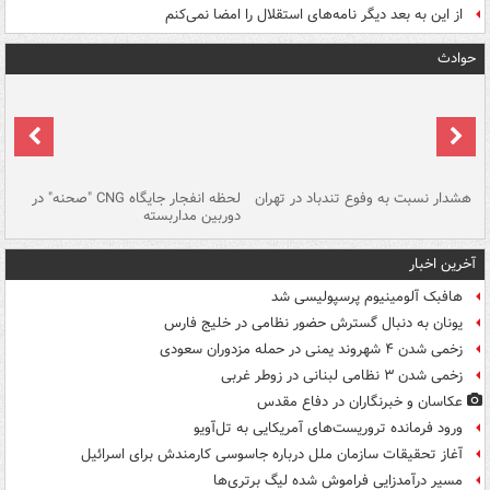
از این به بعد دیگر نامه‌های استقلال را امضا نمی‌کنم
حوادث
ای
هشدار نسبت به وفوع تندباد در تهران
لحظه انفجار جایگاه CNG "صحنه" در
دس
دوربین مداربسته
ات
آخرین اخبار
هافبک آلومینیوم پرسپولیسی شد
یونان به دنبال گسترش حضور نظامی در خلیج فارس
زخمی شدن ۴ شهروند یمنی در حمله مزدوران سعودی
زخمی شدن ۳ نظامی لبنانی در زوطر غربی
عکاسان و خبرنگاران در دفاع مقدس
ورود فرمانده تروریست‌های آمریکایی به تل‌آویو
آغاز تحقیقات سازمان ملل درباره جاسوسی کارمندش برای اسرائیل
مسیر درآمدزایی فراموش شده لیگ برتری‌ها