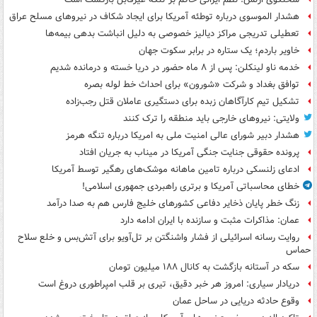
هشدار الموسوی درباره توطئه آمریکا برای ایجاد شکاف در نیروهای مسلح عراق
تعطیلی تدریجی مراکز دیالیز خصوصی به دلیل انباشت بدهی بیمه‌ها
خاویر باردم؛ یک ستاره در برابر سکوت جهان
خدمه ناو لینکلن: پس از ۸ ماه حضور در دریا خسته و درمانده‌ شدیم
توافق بغداد و شرکت «شورون» برای احداث خط لوله بصره
تشکیل تیم کارآگاهان زبده برای دستگیری عاملان قتل رجب‌زاده
ولایتی: نیروهای خارجی باید منطقه را ترک کنند
هشدار دبیر شورای عالی امنیت ملی به امریکا درباره تنگه هرمز
پرونده حقوقی جنایت جنگی آمریکا در میناب به جریان افتاد
ادعای زلنسکی درباره تامین ماهانه موشک‌های رهگیر توسط آمریکا
خطای محاسباتی آمریکا و برتری راهبردی جمهوری اسلامی!
زنگ خطر پایان ذخایر دفاعی کشورهای خلیج فارس هم به صدا درآمد
عمان: مذاکرات مثبت و سازنده با ایران ادامه دارد
روایت رسانه اسرائیلی از فشار واشنگتن بر تل‌آویو برای آتش‌بس و خلع سلاح
حماس
سکه در آستانه بازگشت به کانال ۱۸۸ میلیون تومان
دریادار سیاری: امروز هر خبر دقیق، تیری بر قلب امپراطوری دروغ است
وقوع حادثه دریایی در ساحل عمان