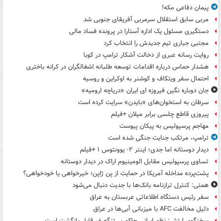
پیمان دفاعی مکه!
مربی سابق استقلال سرمربی آفریقای جنوبی شد
دستگیری مسئول یک اداره آستارا در پرونده فساد مالی
مجتبی جباری تیم جدیدش را انتخاب کرد
روایت رسانه عبری از دخالت آشکار ترامپ در کوبا
هشدار حماس درباره اقدامات توسعه طلبانه اشغالگران در کرانه باختری
احتمال سفر ویتکاف و کوشنر به اوکراین و روسیه
جان دوباره نگین فیروزه ای ایران «دریاچه ارومیه»
سرطان به استخوان‌های «بایدن» سرایت کرده است
پیروزی قاطع چلسی برابر میلان +فیلم
مهاجم پرسپولیس به پیکان پیوست
ترامپ، مرتکب جنایت جنگی شده است
دیدار دوستانه اما جدی؛ اینتر ۲- یوونتوس ۱ +فیلم
تساوی پرسپولیس مقابل الومینیوم اراک در دیدار دوستانه
پشت‌پرده مداخله آمریکا در حمایت از یِن ژاپن؛ خیرخواهی یا خودخواهی؟
همتی: کنترل ترازنامه بانک‌ها با جدیت دنبال می‌شود
سفر رئیس دستگاه اطلاعاتی عربستان به عراق
دلیل مخالفت AFC با میزبانی آبی‌ها در عراق
سخنگوی ارتش: نظم ایرانی حاکم بر تنگه غیرقابل بازگشت است