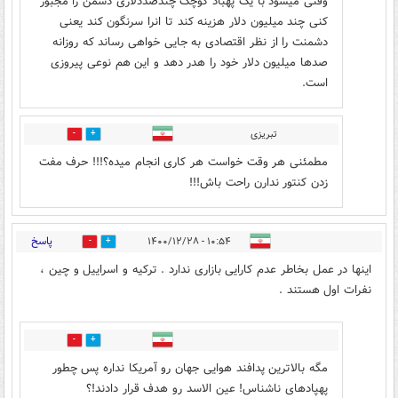
وقتی میشود با یک پهباد کوچک چندصددلاری دشمن را مجبور
کنی چند میلیون دلار هزینه کند تا انرا سرنگون کند یعنی
دشمنت را از نظر اقتصادی به جایی خواهی رساند که روزانه
صدها میلیون دلار خود را هدر دهد و این هم نوعی پیروزی
است.
تبریزی
0
4
مطمئنی هر وقت خواست هر کاری انجام میده؟!!! حرف مفت
زدن کنتور ندارن راحت باش!!!
پاسخ
۱۰:۵۴ - ۱۴۰۰/۱۲/۲۸
14
3
اینها در عمل بخاطر عدم کارایی بازاری ندارد . ترکیه و اسراییل و چین ،
نفرات اول هستند .
1
9
مگه بالاترین پدافند هوایی جهان رو آمریکا نداره پس چطور
پهپادهای ناشناس! عین الاسد رو هدف قرار دادند!؟