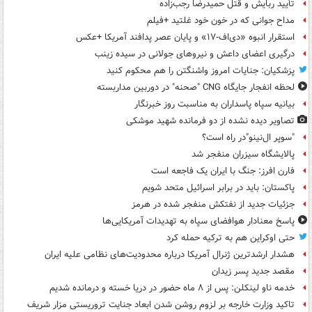
تأیید ربایش و قتل حمیدرضا رجب‌زاده
مداح جوانی که در خون خود غلتید +فیلم
استقرار انبوه «دی‌اف‑۱۷» و پایان عصر پدافند آمریکا +عکس
درگیری اعضای داعش و نیروهای جولانی در سیده زینب
پزشکیان: جنایات امروز واشنگتن را هم محکوم کنید
لحظه انفجار جایگاه CNG "صحنه" در دوربین مداربسته
بیانیه سپاه پاسداران به مناسبت روز خبرنگار
تصاویر دیده‌ نشده از دو فرمانده شهید موشکی
"سوپر ال‌نینو"در راه است؟
پالایشگاه سیزران منفجر شد
فارن افرز: جنگ با ایران یک فاجعه است
پاکستان: باید در برابر اسرائیل متحد شویم
جزئیات جدید از نفتکش منفجر شده در هرمز
پاسخ معنادار هوافضای سپاه به تهدیدات آمریکایی‌ها
حتی اوکراین هم به ترکیه حمله کرد
هشدار ارشدترین ژنرال آمریکا درباره محدودیت‌های نظامی علیه ایران
مقصد جدید پسر زیدان
خدمه ناو لینکلن: پس از ۸ ماه حضور در دریا خسته و درمانده‌ شدیم
تاکید وزارت خارجه بر لزوم روشن شدن ابعاد جنایت تروریستی مزار شریف