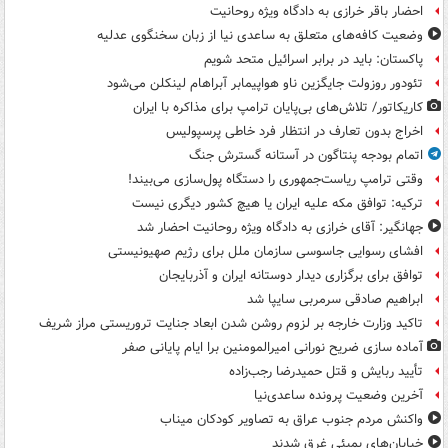
احضار باقر خرازی به دادگاه ویژه روحانیت
وضعیت کافه‌های متعلق به ساعدی نیا از زبان سخنگوی عدلیه
پاکستان: باید در برابر اسرائیل متحد شویم
تئودور روزولت جایگزین ناو هواپیمابر آبراهام لینکلن می‌شود
کاریکاتور/ تلاش‌های بی‌پایان ترامپ برای مذاکره با ایران
اخراج بدون تعارف در انتظار فرد خاطی پرسپولیس
اتمام بودجه پنتاگون در آستانه گسترش جنگ
وقتی ترامپ ریاست‌جمهوری را دستگاه پول‌سازی می‌بیند!
ترکیه: توافق مکه علیه ایران یا هیچ کشور دیگری نیست
جهانگیر: آقای خرازی به دادگاه ویژه روحانیت احضار شد
افشای رسوایی جاسوسی سازمان ملل برای رژیم صهیونیستی
توافق برای برگزاری دیدار دوستانه ایران و آذربایجان
ابراهیم صادقی سرمربی سایپا شد
تاکید وزارت خارجه بر لزوم روشن شدن ابعاد جنایت تروریستی مراز شریف
آماده سازی ضریح نورانی امیرالمومنین برا ایام پایانی صفر
تأیید ربایش و قتل حمیدرضا رجب‌زاده
آخرین وضعیت پرونده ساعدی‌نیا
واکنش مردم جنوب عراق به تصاویر کودکان میناب
خیابان‌های بمبئی غرق شدند