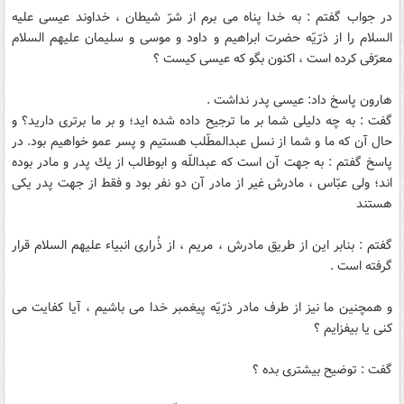
در جواب گفتم : به خدا پناه مى برم از شرّ شیطان ، خداوند عیسى علیه
السلام را از ذرّیّه حضرت ابراهیم و داود و موسى و سلیمان علیهم السلام
معرّفى كرده است ، اكنون بگو كه عیسى كیست ؟
هارون پاسخ داد: عیسى پدر نداشت .
گفت : به چه دلیلى شما بر ما ترجیح داده شده اید؛ و بر ما برترى دارید؟ و
حال آن كه ما و شما از نسل عبدالمطّلب هستیم و پسر عمو خواهیم بود. در
پاسخ گفتم : به جهت آن است كه عبداللّه و ابوطالب از یك پدر و مادر بوده
اند؛ ولى عبّاس ، مادرش غیر از مادر آن دو نفر بود و فقط از جهت پدر یكى
هستند
گفتم : بنابر این از طریق مادرش ، مریم ، از ذُرارى انبیاء علیهم السلام قرار
گرفته است .
و همچنین ما نیز از طرف مادر ذرّیّه پیغمبر خدا مى باشیم ، آیا كفایت مى
كنى یا بیفزایم ؟
گفت : توضیح بیشترى بده ؟