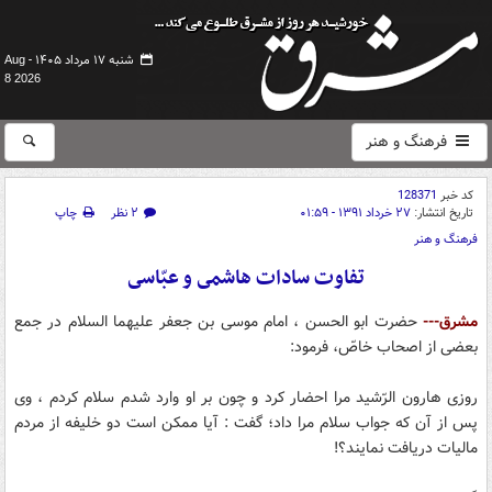
شنبه ۱۷ مرداد ۱۴۰۵ -
Aug
8 2026
فرهنگ و هنر
کد خبر
128371
تاریخ انتشار:
۲۷ خرداد ۱۳۹۱ - ۰۱:۵۹
۲ نظر
چاپ
فرهنگ و هنر
تفاوت سادات هاشمى و عبّاسى
مشرق---
حضرت ابو الحسن ، امام موسى بن جعفر علیهما السلام در جمع
بعضى از اصحاب خاصّ، فرمود:
روزى هارون الرّشید مرا احضار كرد و چون بر او وارد شدم سلام كردم ، وى
پس از آن كه جواب سلام مرا داد؛ گفت : آیا ممكن است دو خلیفه از مردم
مالیات دریافت نمایند؟!