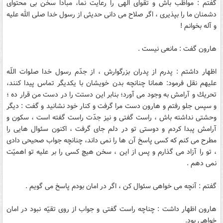
گفتم : مواظب باش و تقواى الهى را رعایت نما، مبادا سخن بى محتواى
دشمنان ما را بپذیرى ، اگر صلاح مى دانى حدیثى از رسول خدا صلى الله علیه
و آله بخوانم !
هارون گفت : مانعى نیست .
اظهار داشتم : پدرم از پدران بزرگوارش ، از جدّم رسول خدا صلوات اللّه
علیهم نقل فرمود: همانا چنانچه بدن خویشان با یكدیگر تماس پیدا كنند،
تحریك و آرامش به وجود مى آورد؛ بنابر این دستت را در دست من قرار ده ؛
و سپس جلو رفتم و هارون دست مرا گرفت و كنار خود نشانید و گفت : دیگر
وحشتى نداشته باش ، راست گفتى و نیز جدّت راست گفته است ، سكون و
آرامش پبدا كردم و دوستى تو در دلم جاى گرفت ، اكنون سئوال هایى را
مطرح مى كنم كه كسى پاسخ آن ها را نمى داند، چنانچه جواب صحیحى دادى
، تو را آزاد مى گذارم و پس از این ، سخن هیچ كسى را بر علیه تو اهمیّت
نمى دهم .
گفتم : آنچه مى خواهى سئوال كن ، اگر در امان بودم پاسخ مى گویم .
هارون اظهار داشت : چناچه راست گفتى و جواب از روى تقیّه نبود در امان
خواهى بود.