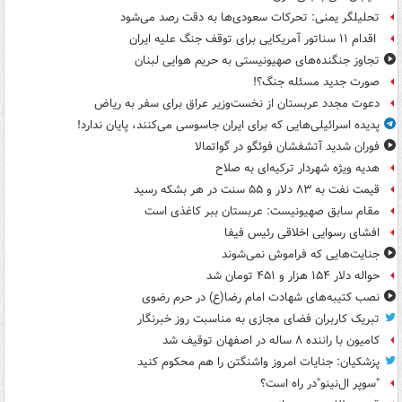
تحلیلگر یمنی: تحرکات سعودی‌ها به دقت رصد می‌شود
اقدام ۱۱ سناتور آمریکایی برای توقف جنگ علیه ایران
تجاوز جنگنده‌های صهیونیستی به حریم هوایی لبنان
صورت جدید مسئله جنگ؟!
دعوت مجدد عربستان از نخست‌وزیر عراق برای سفر به ریاض
پدیده اسرائیلی‌هایی که برای ایران جاسوسی می‌کنند، پایان ندارد!
فوران شدید آتشفشان فوئگو در گواتمالا
هدیه ویژه شهردار ترکیه‌ای به صلاح
قیمت نفت به ۸۳ دلار و ۵۵ سنت در هر بشکه رسید
مقام سابق صهیونیست: عربستان ببر کاغذی است
افشای رسوایی اخلاقی رئیس فیفا
جنایت‌هایی که فراموش نمی‌شوند
حواله دلار ۱۵۴ هزار و ۴۵۱ تومان شد
نصب کتیبه‌های شهادت امام رضا(ع) در حرم رضوی
تبریک کاربران فضای مجازی به مناسبت روز خبرنگار
کامیون با راننده ۸ ساله در اصفهان توقیف شد
پزشکیان: جنایات امروز واشنگتن را هم محکوم کنید
"سوپر ال‌نینو"در راه است؟