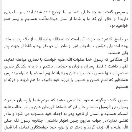
و سپس گفت : به چه دلیلى شما بر ما ترجیح داده شده اید؛ و بر ما برترى
دارید؟ و حال آن كه ما و شما از نسل عبدالمطّلب هستیم و پسر عمو
خواهیم بود.
در پاسخ گفتم : به جهت آن است كه عبداللّه و ابوطالب از یك پدر و مادر
بوده اند؛ ولى عبّاس ، مادرش غیر از مادر آن دو نفر بود و فقط از جهت پدر
یكى هستند.
آن هنگامى كه رسول خدا صلوات اللّه علیه خواست با نصارى مباهله نماید،
اظهار داشت : فقط پسران و زنان و خودمان باشیم و درباره یكدیگر نفرین
نمائیم ؛ و تنها حسن ، حسین ، علىّ و زهراء علیهم السلام را همراه برد؛ پس
همانطور كه امام حسن و حسین را فرزند خود نامید، ما هم فرزند و ذرّیّه او
هستیم
سپس گفت: چگونه به خود اجازه مى دهید كه مردم شما را پسران حضرت
رسول بنى الرّسول نامند و حال آن كه شماها فرزندان علىّ بن ابى طالب علیه
السلام هستید و انسان از ناحیه پدر به اجداد خود منسوب مى شود و مادر
نقشى ندارد؟در جواب هارون چنین اظهار داشتم : چنانچه رسول اللّه صلى
الله علیه و آله زنده گردد و دختر تو را براى خود خواستگارى نماید، آیا قبول