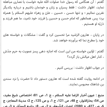
گفتم : آن هنگامى كه رسول خدا صلوات اللّه علیه خواست با نصارى مباهله
نماید، اظهار داشت : فقط پسران و زنان و خودمان باشیم و درباره یكدیگر
نفرین نمائیم ؛ و تنها حسن ، حسین ، علىّ و زهراء علیهم السلام را همراه
برد؛ پس همانطور كه امام حسن و حسین را فرزند خود نامید، ما هم فرزند و
ذرّیّه او هستیم .
در پایان ، هارون الرّشید مرا تحسین كرد و گفت : مشگلات و خواسته هاى
خود را مطرح نما كه برآورده خواهد شد.
گفتم : اوّلین خواسته من این است كه اجازه دهى پسز عمویت به حرم جدّش
، كنار اهل عیالش باز گردد؟
در جواب اظهار داشت : بررسى كنیم .
در ادامه روایت گفته شده است كه هارون دستور داد تا حضرت را نزد سندى
بن شاهك محبوس نمایند.
منبع : عیون أخبار الرّضا علیه السلام ، ج 1، ص 81؛ اختصاص شیخ مفید،
ص 54؛ بحارالانوار، ج 48، ص 121، ح 1، و ص 125، ح 2؛ مدینة المعاجز، ج
6، ص 427، ح 2080؛ اءعیان الشّیعة، ج 2، ص 8؛ ینابیع المودّة، ج 3، ص