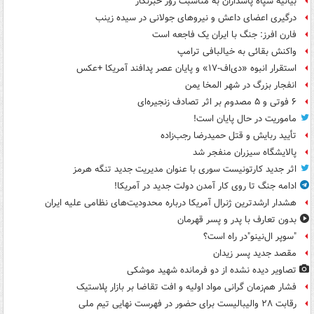
بیانیه سپاه پاسداران به مناسبت روز خبرنگار
درگیری اعضای داعش و نیروهای جولانی در سیده زینب
فارن افرز: جنگ با ایران یک فاجعه است
واکنش بقائی به خیالبافی ترامپ
استقرار انبوه «دی‌اف‑۱۷» و پایان عصر پدافند آمریکا +عکس
انفجار بزرگ در شهر المخا یمن
۶ فوتی و ۵ مصدوم بر اثر تصادف زنجیره‌ای
ماموریت در حال پایان است!
تأیید ربایش و قتل حمیدرضا رجب‌زاده
پالایشگاه سیزران منفجر شد
اثر جدید کارتونیست سوری با عنوان مدیریت جدید تنگه هرمز
ادامه جنگ تا روی کار آمدن دولت جدید در آمریکا!
هشدار ارشدترین ژنرال آمریکا درباره محدودیت‌های نظامی علیه ایران
بدون تعارف با پدر و پسر قهرمان
"سوپر ال‌نینو"در راه است؟
مقصد جدید پسر زیدان
تصاویر دیده‌ نشده از دو فرمانده شهید موشکی
فشار هم‌زمان گرانی مواد اولیه و افت تقاضا بر بازار پلاستیک
رقابت ۲۸ والیبالیست برای حضور در فهرست نهایی تیم ملی