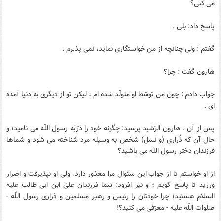
مى كنى؟
پاسخ داد: بلى .
گفتم : ولى چنانچه از من خواستگارى نماید، نمى پذیرم .
هارون گفت : چرا؟
جواب دادم : چون من توسّط او متولّد شده ام ، لیكن تو از دیگرى به دنیا آمده
اى .
پس از آن ، هارون الرّشید پرسید: چگونه خود را ذرّیّه رسول اللّه مى نامید؛ و
حال آن كه ذُرارى (و نسل) شخص به وسیله مرد شناخته مى شود و شماها
فرزندان دختر رسول اللّه مى باشید؟
از او خواستم تا از جواب این سئوال مرا معذور دارد، ولى او نپذیرفت و اصرار
ورزید تا پاسخ گویم ؛ و نیز افزود: شما فرزندان علىّ ابن ابى طالب علیه
السلام هستید؛ چرا خودتان را رئیس و رهبر مسلمین و ذرارى رسول اللّه -
صلوات اللّه علیه - معرّفى مى كنید؟!