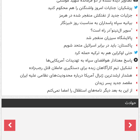
تصاویر دیده‌ نشده از دو فرمانده شهید موشکی
پزشکیان: جنایات امروز واشنگتن را هم محکوم کنید
جزئیات جدید از نفتکش منفجر شده در هرمز
بیانیه سپاه پاسداران به مناسبت روز خبرنگار
"سوپر ال‌نینو"در راه است؟
پالایشگاه سیزران منفجر شد
پاکستان: باید در برابر اسرائیل متحد شویم
حتی اوکراین هم به ترکیه حمله کرد
پاسخ معنادار هوافضای سپاه به تهدیدات آمریکایی‌ها
تشکیل تیم کارآگاهان زبده برای دستگیری عاملان قتل رجب‌زاده
هشدار ارشدترین ژنرال آمریکا درباره محدودیت‌های نظامی علیه ایران
مقصد جدید پسر زیدان
از این به بعد دیگر نامه‌های استقلال را امضا نمی‌کنم
حوادث