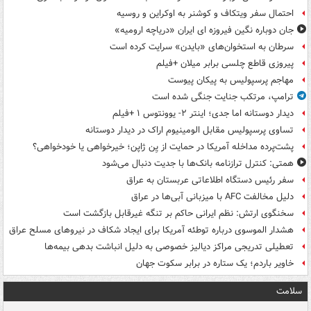
احتمال سفر ویتکاف و کوشنر به اوکراین و روسیه
جان دوباره نگین فیروزه ای ایران «دریاچه ارومیه»
سرطان به استخوان‌های «بایدن» سرایت کرده است
پیروزی قاطع چلسی برابر میلان +فیلم
مهاجم پرسپولیس به پیکان پیوست
ترامپ، مرتکب جنایت جنگی شده است
دیدار دوستانه اما جدی؛ اینتر ۲- یوونتوس ۱ +فیلم
تساوی پرسپولیس مقابل الومینیوم اراک در دیدار دوستانه
پشت‌پرده مداخله آمریکا در حمایت از یِن ژاپن؛ خیرخواهی یا خودخواهی؟
همتی: کنترل ترازنامه بانک‌ها با جدیت دنبال می‌شود
سفر رئیس دستگاه اطلاعاتی عربستان به عراق
دلیل مخالفت AFC با میزبانی آبی‌ها در عراق
سخنگوی ارتش: نظم ایرانی حاکم بر تنگه غیرقابل بازگشت است
هشدار الموسوی درباره توطئه آمریکا برای ایجاد شکاف در نیروهای مسلح عراق
تعطیلی تدریجی مراکز دیالیز خصوصی به دلیل انباشت بدهی بیمه‌ها
خاویر باردم؛ یک ستاره در برابر سکوت جهان
سلامت