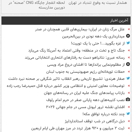
ای
هشدار نسبت به وفوع تندباد در تهران
لحظه انفجار جایگاه CNG "صحنه" در
دس
دوربین مداربسته
ات
آخرین اخبار
علل مرگ زنان در ایران؛ بیماری‌های قلبی همچنان در صدر
میدان‌داری یک دهه نودی در بین‌الحرمین
از غزه بگویید...! حتی با یک توییت!
جنگ تاج و تخت در منطقه؛ وقتی اعتماد به آمریکا رنگ می‌بازد
رسانه عبری: نتانیاهو دست به رفتارهای انتحاری انتخاباتی می‌زند
از مظلوم‌نمایی براندازها تا افشای دروغ مراد ویسی
حملات توپخانه‌ای رژیم صهیونیستی به جنوب لبنان
صفار هرندی: تشییع تاریخی رهبر انقلاب تاثیر شگرفی بر صحنه نبرد داشت
توضیحات معاون امنیتی و انتظامی وزیر کشور درباره قتل حمیدرضا رجب زاده
بازتاب پیامدهای جنگ علیه ایران در رسانه‌های جهان
نصب کتیبه‌های دهه پایانی صفر در حرم امام رئوف
افشای نقشه ترور لیونل مسی در جام جهانی ۲۰۲۶
چند نکته درباره توافق مکه!
دبل درگاهی در شب توقف استانداردلیژ
ثبت ۲ میلیون و ۹۲۰ هزار تردد در مرز مهران طی ایام اربعین