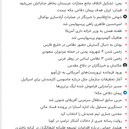
یمن: تشکیل ائتلاف مانع مجازات عربستان بخاطر جنایاتش نمی‌شود
فیدان: ایران هدف پیمان دفاعی مکه نیست
شوخی حاج‌قاسم با خبرنگار در عملیات آزادسازی بوکمال
امیرحسین طاهری راهی پرسپولیس شد
طعنه همتی به وزیر خزانه داری آمریکا
هافبک آلومینیوم پرسپولیسی شد
یونان به دنبال گسترش حضور نظامی در خلیج فارس
زخمی شدن ۴ شهروند یمنی در حمله مزدوران سعودی
زخمی شدن ۳ نظامی لبنانی در زوطر غربی
عکاسان و خبرنگاران در دفاع مقدس
ورود فرمانده تروریست‌های آمریکایی به تل‌آویو
آغاز تحقیقات سازمان ملل درباره جاسوسی کارمندش برای اسرائیل
مسیر درآمدزایی فراموش شده لیگ برتری‌ها
پیمان دفاعی مکه!
مربی سابق استقلال سرمربی آفریقای جنوبی شد
دستگیری مسئول یک اداره آستارا در پرونده فساد مالی
مجتبی جباری تیم جدیدش را انتخاب کرد
روایت رسانه عبری از دخالت آشکار ترامپ در کوبا
هشدار حماس درباره اقدامات توسعه طلبانه اشغالگران در کرانه باختری