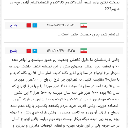
بدبخت نکنن برای کدوم آینده؟کدوم کار؟کدوم اقتصاد؟کدام آزادی بچه دار
شویم؟؟؟؟
پاسخ
۰۱:۰۳ - ۱۴۰۰/۰۲/۲۹
3
20
کارتمام شده پیری جمعیت حتمی است...
پاسخ
۰۲:۲۵ - ۱۴۰۰/۰۲/۲۹
0
14
وقتی کارشناسان ما دلیل کاهش جمعیت رو هنوز سیاستهای اواخر دهه
۶۰ و توطعه بین المللی میدونن بیش از این نمیشه انتظار داشت. برید به
نمودار نرخ ازدواج در سالهای اخیر نگاه کنید، آمار سال ۹۱ رو نگاه کنید و
با سال۹۰ مقایسه کنید، به نظرتون چرا نرخ ازدواج از ۸۰۰هزار مورد در
سال۹۰ یه دفعه در سال ۹۱ میشه ۴۰۰ هزار مورد؟ یا چرا نرخ ازدواج که
سال ۹۵ بوده ۷۰۰ هزار طی سه سال میرسه به ۵۰۰ هزار ؟ این نشون
میده که مهمترین عامل در تشکیل خانواده و بعد از اون در فرزند آوری
اقتصاده عزیزم، وقتی قدرت خرید مردم یکدفعه یک‌سوم یا یک دهم بشه
ازدواج و فرزند آوری رو به تاخیر میندازن. وقتی طرف خرج زنش و ۱ دونه
بچه رو به زور میده دیگه بیکار نیست بچه دوم بیاره. وقتی ازدواج آسان‌
در حد حرفه ولی از اون طرف مهریه و نفقه، توقعات مادرزن و پدرزن و