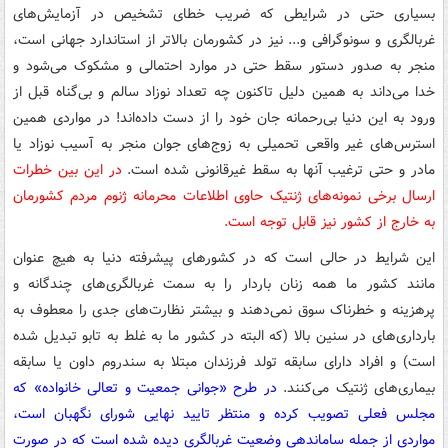
بسیاری حتی در شرایطی که ضریب خطای تشخیص در آزمایش‌های
غربالگری و سونوگرافی و... نیز در کشورمان بالاتر از استاندارد جهانی است،
منجر به صدور دستور سقط حتی در موارد احتمالی و مشکوک می‌شود و
خدا می‌داند به همین دلیل تاکنون چه تعداد نوزاد سالم و بی‌گناه قبل از
ورود به این دنیا بی‌رحمانه جان خود را از دست داده‌اند! در مواردی همین
استرس‌های غیر واقعی تحمیلی به زوج‌های جوان منجر به آسیب نوزاد یا
مادر و حتی ترغیب آنها به سقط غیرقانونی شده است.
در این بین خطرات
ارسال برخی نمونه‌های ژنتیک حاوی اطلاعات محرمانه ژنوم مردم کشورمان
به خارج از کشور نیز قابل توجه است.
این شرایط در حالی است که در کشورهای پیشرفته دنیا به هیچ عنوان
مانند کشور ما همه زنان باردار را به سمت غربالگری‌های چندگانه و
پرهزینه و خطرناک سوق نمی‌دهند و بیشتر نظارت‌های جدی را معطوف به
بارداری‌های در سنین بالا (که البته در کشور ما به غلط به تابو تبدیل شده
است) و افراد دارای سابقه تولد فرزندان مبتلا به سندروم داون یا سابقه
بیماری‌های ژنتیک می‌کنند.
در طرح «جوانی جمعیت و تعالی خانواده» که
مجلس فعلی تصویب کرده و منتظر تایید نهایی شورای نگهبان است،
مواردی از جمله ساماندهی وضعیت غربالگری دیده شده است که در صورت