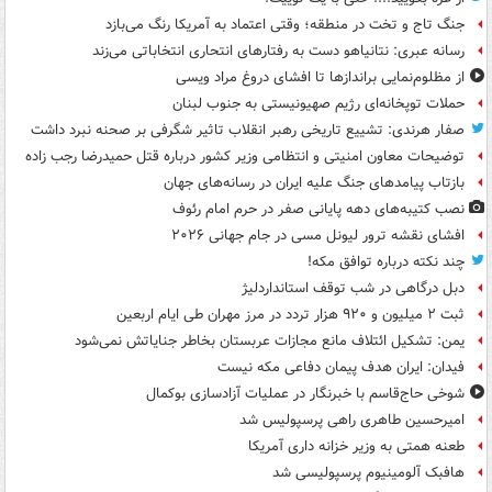
جنگ تاج و تخت در منطقه؛ وقتی اعتماد به آمریکا رنگ می‌بازد
رسانه عبری: نتانیاهو دست به رفتارهای انتحاری انتخاباتی می‌زند
از مظلوم‌نمایی براندازها تا افشای دروغ مراد ویسی
حملات توپخانه‌ای رژیم صهیونیستی به جنوب لبنان
صفار هرندی: تشییع تاریخی رهبر انقلاب تاثیر شگرفی بر صحنه نبرد داشت
توضیحات معاون امنیتی و انتظامی وزیر کشور درباره قتل حمیدرضا رجب زاده
بازتاب پیامدهای جنگ علیه ایران در رسانه‌های جهان
نصب کتیبه‌های دهه پایانی صفر در حرم امام رئوف
افشای نقشه ترور لیونل مسی در جام جهانی ۲۰۲۶
چند نکته درباره توافق مکه!
دبل درگاهی در شب توقف استانداردلیژ
ثبت ۲ میلیون و ۹۲۰ هزار تردد در مرز مهران طی ایام اربعین
یمن: تشکیل ائتلاف مانع مجازات عربستان بخاطر جنایاتش نمی‌شود
فیدان: ایران هدف پیمان دفاعی مکه نیست
شوخی حاج‌قاسم با خبرنگار در عملیات آزادسازی بوکمال
امیرحسین طاهری راهی پرسپولیس شد
طعنه همتی به وزیر خزانه داری آمریکا
هافبک آلومینیوم پرسپولیسی شد