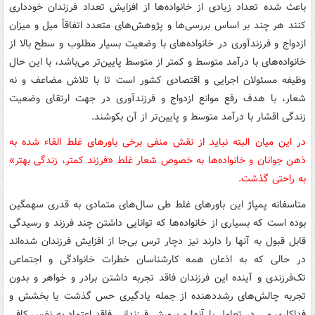
باعث شده تعداد زیادی از خانواده‌ها از افزایش تعداد فرزندان خودداری
کنند هر چند بر اساس بررسی‌ها و پژوهش‌های متعدد اتفاقاً میل و میزان
ازدواج و فرزندآوری در خانواده‌های با وضعیت بسیار مطلوب و سطح بالا از
خانواده‌های با درآمد متوسط و کمتر از متوسط پایین‌تر می‌باشد، با این حال
وظیفه مسئولان اجرایی و اقتصادی کشور است تا با تلاش مضاعف و نه
شعار، با هدف رفع موانع ازدواج و فرزندآوری در جهت ارتقای وضعیت
زندگی اقشار با درآمد متوسط و پایین‌تر از آن بکوشند.
در این میان البته نباید از نقش منفی برخی باورهای غلط القاء شده به
ذهن جوانان و خانواده‌ها به خصوص شعار غلط «فرزند کمتر، زندگی بهتر»
به راحتی گذشت.
متاسفانه پمپاژ این باورهای غلط طی سال‌های متمادی به قدری سهمگین
بوده است که بسیاری از خانواده‌ها که توانایی داشتن چند فرزند و رسیدگی
قابل قبول به آنها را دارند نیز دچار ترس بی‌جا از افزایش فرزندان شده‌اند
در حالی که به اذعان همه کارشناسان خطرات خانوادگی و اجتماعی
تک‌فرزندی و آینده این فرزندان فاقد تجربه داشتن برادر و خواهر و بدون
تجربه چالش‌های رشددهنده از جمله یادگیری حس گذشت یا بخشش و
فداکاری و... در تعامل با آنها و پرورش فرزندانی فاقد اعتماد به نفس کافی