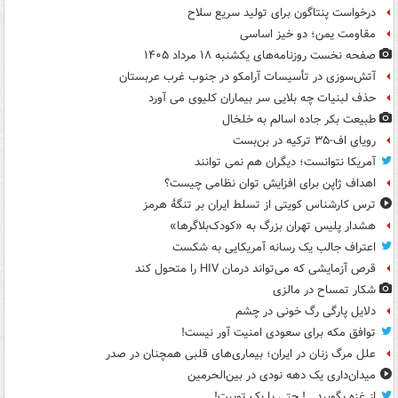
درخواست پنتاگون برای تولید سریع سلاح
مقاومت یمن؛ دو خیز اساسی
صفحه نخست روزنامه‌های یکشنبه ۱۸ مرداد ۱۴۰۵
آتش‌سوزی در تأسیسات آرامکو در جنوب غرب عربستان
حذف لبنیات چه بلایی سر بیماران کلیوی می آورد
طبیعت بکر جاده اسالم به خلخال
رویای اف-۳۵ ترکیه در بن‌بست
آمریکا نتوانست؛ دیگران هم نمی توانند
اهداف ژاپن برای افزایش توان نظامی چیست؟
ترس کارشناس کویتی از تسلط ایران بر تنگۀ هرمز
هشدار پلیس تهران بزرگ به «کودک‌بلاگرها»
اعتراف جالب یک رسانه آمریکایی به شکست
قرص آزمایشی که می‌تواند درمان HIV را متحول کند
شکار تمساح در مالزی
دلایل پارگی رگ خونی در چشم
توافق مکه برای سعودی امنیت آور نیست!
علل مرگ زنان در ایران؛ بیماری‌های قلبی همچنان در صدر
میدان‌داری یک دهه نودی در بین‌الحرمین
از غزه بگویید...! حتی با یک توییت!