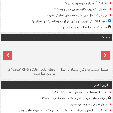
هافبک آلومینیوم پرسپولیسی شد
ماجرای تصویب کنوانسیون خزر چیست؟
چرا بیت المال باید خرج مجرمان امنیتی شود؟
نفوذ اطلاعاتی ایران در یگان فوق محرمانه ارتش اسرائیل!
طبیعت بکر جاده اسالم به خلخال
حوادث
ای
هشدار نسبت به وفوع تندباد در تهران
لحظه انفجار جایگاه CNG "صحنه" در
دس
دوربین مداربسته
ات
آخرین اخبار
هشدار صنعا به عربستان: وقت تلف نکنید
روزنامه‌های ورزشی امروز یک‌شنبه ۱۸ مرداد ۱۴۰۵
دیوار طارمی جلوی عربستان
استقرار رادارهای اسرائیلی در اوکراین برای مقابله با پهپادهای روسی