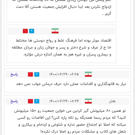
ازدواج نکردن بعد اینا دنبال افزایش جمعیت هستن آقا دمت
گرم...
4
2
اقتصاد موثر بوده اما فرهنگ غلط و رواج دوستی ها مختلط
خا ج از عرف و شرع دختر و پسر و جولان زنان و مردان مطلقه
و بیماری پسران و غیره هم به همان اندازه درش مؤثره.
پاسخ
۰۶:۲۵ - ۱۴۰۰/۰۲/۲۹
1
6
نیاز به قانونگذاری و اقدامات عملی دارد حرف درمانی جواب نمی دهد
پاسخ
عادل
۰۷:۲۴ - ۱۴۰۰/۰۲/۲۹
2
26
تو همین ۸۰ میلیونش گیر کردین می خواین جمعیت رو ۱۵۰ میلیونش
کنید؟ که مردم رسما همدیگه رو تکه پاره کنن؟ این افاضات رو کسی
میکنه که اصلا تو اجتماع حضور نداره و شلوغی و ازدحام و بیکاری و
شغل های کاذب و مشکلات مردم رو اصلا درک نکرده!