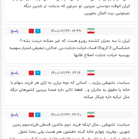
ایران انوقت دودستی میزنین تو سرتون که بدبخت تر شدین دیگه
نمیتونین بیت المال بخورین
پاسخ
۱۴:۳۸ - ۱۴۰۰/۰۲/۲۹
0
1
ایران با سه بحران کشنده روبرو هست که غیر ممکنه درست بشه-1-
خشکسالی-2-کرونا3-فساد،خیانت،جنایت،بی عدالتی،تبعیض،امتیاز،سهمیه
بورسیه خیانت جنایت اصلاح طلبها
پاسخ
۲۲:۱۶ - ۱۴۰۰/۰۲/۲۹
0
3
سیاست تشویقی بزارید... کسانی که بچه بیارن به ازای هر فرزند سهام یا
خانه یا حقوق به مادران و... قطعا تاثیر داره ضمنا ببینین کشورهای دیگه
مثل ترکیه داره چیکار میکنه
پاسخ
۲۲:۲۰ - ۱۴۰۰/۰۲/۲۹
0
3
سیاست تشویقی...مثل اینکه فرزند دوم ماشین قسطی.فرزندسوم زمین
شهری...وفرزند چهارم خانه البته حقشون هم هست ولی بخدا تحول
ایجاد میکنه...یا به ازای هر فرزندبه خانواده حقوق جهت کمک بدین...بخدا