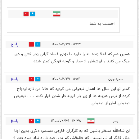
1
7
احسنت به شما.
پاسخ
۱۱:۲۳ - ۱۴۰۰/۰۲/۲۹
0
6
همین هم که فعلا زنده اند را دارید با دزدی فساد گرانی زجر کش و دق
مرگ می کنید و ارزششان از خیار و گوجه فرنگی کمتر شده
پاسخ
سعید جون
۱۱:۵۴ - ۱۴۰۰/۰۲/۲۹
0
9
کمتر تو این سال ها اعمال تبعیض می کردید که حالا من تازه ازدواج
کرده از ترس هزینه ها از زیر بار فرزند دار شدن فرار نکنم . . . تبعیض
تبعیض امان از تبعیض
پاسخ
پسر
۱۲:۳۸ - ۱۴۰۰/۰۲/۲۹
0
9
ان شاءالله منتظر باشین که به کارگران خارجی دستمزد دلاری بدین اونا
مثل کارگر ایرانی نیستن که حقوقش کم بدی صداش درنیاد میره بهتر از