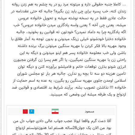
... کاملا جنبه حقوقی داره و میتونه مرد رو در یه چشم به هم زدن روانه
زندان کنه، خب پسره برای چی باید زن بگیره؟ جالبه که حتی عقدنامه در
حالت عادی فقط در یه نسخه نوشته میشه و تحویل خانواده عروس
میشه، یعنی چی آخه ؟ یعنی واسه یادگاری میدن خانواده عروس؟ خب
اگه یادگاریه چرا به داماد نمیدن؟ خودتون ته قوانین رو بخونید، جالبه
خانواده دخترا خودشونو خیلی زرنگ میدونن و بدون توجه به آمار طلاق با
وجود مهریه بالا فکر کردن با مهریه سنگین میتونن برگ برنده داشته
باشن ولی خب معلومه خانواده پسر هم اینو میدونن و دیگه به این
راحتی زن با مهریه سنگین نمیگیرن، یا اگر هم پسرا زن گرفتن مجبورن
انرژی شونو بذارن توقعات خانم و فامیلشو برآورده کنن و دیگه توان
تامین هزینه دو سه تا بچه رو ندارن. جالبه هر بار تو مجلس شورای
اسلامی اومدن جلوی مهریه سنگین رو بگیرن، یه عده به اسم حمایت از
خانواده !!! نذاشتن تصویب بشه. برآیند شرایط بد اقتصادی و قوانین ضد
ازدواج و یک طرفه میشه این وضعی که میبینید.
مسعود
1
5
آقا دمت گرم واقعا ایولا عجب جواب عالی دادی جواب دل من
بود من الان یک جوان28ساله هستم اما هنوزنتونستم ازدواج
کنم ومثل من جوانان زیادی هستن که 30 و35ساله هستن که