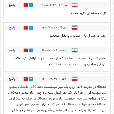
پاسخ
۲۳:۴۸ - ۱۴۰۰/۰۲/۲۸
3
26
دل خجسته ای دارید به خدا.
پاسخ
۲۳:۵۱ - ۱۴۰۰/۰۲/۲۸
3
28
انگار در کنترل بازار سیب و پرتقال موفقند
پاسخ
۰۰:۰۰ - ۱۴۰۰/۰۲/۲۹
3
7
اولین کسی که اقدام به هشدار کاهش جمعیت و خطراتش کرد علامه
طهرانی صاحب رساله نکاحیه در دهه 70 بود
پاسخ
۰۰:۵۲ - ۱۴۰۰/۰۲/۲۹
4
22
دهه60 در مدرسه 4نفر روی یک میز مینشست دهه 60در دانشگاه مجبور
شد سهمیه ای از هر4نفر یک نفر قبول بشه بره چون زیاد بودیم دهه60 با
بیکاری مواجه شد چون جمعیت زیادی بودیم دهه60 در جنگ به دنیا اومد
دهه60 محدودیتها دید دهه60 کلا زجر کشید برای همین شعورشون
میرسه که اولا ازدواج نکنن و اگر متاهل شدن یه بچه رو مثل خودشان