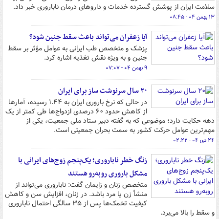
سلامت ایران از پوشش گسترده خدمات و داروهای درمان ناباروری خبر داد.
۱۳ بهمن ۰۴ - ۰۸:۴۵
آیا زعفران می‌تواند باعث سقط جنین شود؟
پزشک و متخصص طب ایرانی به عوامل مؤثر بر سقط
جنین و به ویژه نقش تغذیه اشاره کرد.
۹ بهمن ۰۴ - ۰۷:۰۷
۲۰ سال سرنوشت ساز برای ایران
در حالی که نرخ باروری ایران به ۱.۴۴ رسیده، آمارها
از کاهش حدود ۶۰ درصدی ازدواج‌ها طی کمتر از یک
دهه حکایت دارد؛ موضوعی که به گفته دبیر ستاد ملی جمعیت، یکی از
مهم‌ترین عوامل حرکت کشور به سمت بحران جمعیتی است.
۲۴ دی ۰۴ - ۰۲:۲۲
زنگ خطر ناباروری؛ یک‌پنجم زوج‌های ایرانی با
مشکل باروری روبه‌رو هستند
متخصص زنان و زایمان گفت: ناباروری می‌تواند از
منشأ زن یا مرد باشد. در زنان، افزایش سن و کاهش
کیفیت تخمک‌ها پس از ۳۵ سالگی احتمال ناباروری
و سقط را بالا می‌برد.