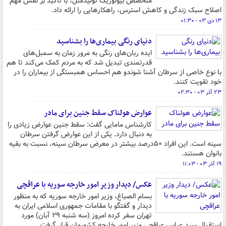
متخصص بیولوژیک تولیدمثل، با تأکید بر نقش مهم
اصلاح سبک زندگی و کاهش استرس، راهکارهایی را ارائه داد.
۱۳ دی ۰۳ - ۰۱:۳۰
دنیای رنگی بیماری‌ها را بشناسید
ایده ربان‌های رنگی به مرور زمان به سمبل‌های
قدرتمندی تبدیل شد که به مردم کمک می‌کند تا هم
با نوع خاصی از سرطان آشنا شوندو هم احساس همبستگی از بیماران را در
خود تقویت کنند.
۲۳ آذر ۰۳ - ۰۲:۳۰
عوارض هولناک سقط جنین برای مادر
کارشناس مامایی گفت: سقط جنین عوارض زیادی را
به دنبال دارد. یکی از این عوارض گرفتن سرطان
سینه است. این افراد ۵۰درصد بیشتر در معرض سرطان سینه، نسبت به بقیه
بانوان هستند.
۱۹ آذر ۰۳ - ۱۱:۰۳
عکس/ دیدار وزیر امور خارجه سوریه با عراقچی
بسام الصباغ، وزیر امور خارجه سوریه که به منظور
دیدار و گفتگو با مقامات جمهوری اسلامی ایران به
تهران سفر کرده امروز (سه شنبه ۲۹ آبان) مورد
استقبال سید عباس عراقچی وزیر امور خارجه کشورمان قرار گرفت.