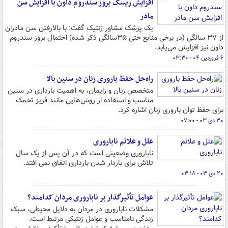
افزایش ریسک بروز سندروم داون با افزایش سن
مادر
یک پزشک مشاور ژنتیک گفت: با بالارفتن سن مادران
از ۳۷ سالگی (در برخی منابع حتی ۳۵سالگی ذکر شده) احتمال بروز سندروم
داون نیز افزایش می‌یابد.
۶ فروردین ۰۴ - ۰۳:۳۰
راه‌حل حفظ باروری زنان در سنین بالا
متخصص زنان و زایمان، به اهمیت بارداری در سنین
مناسب و استفاده از روش‌هایی مانند فریز تخمک
برای حفظ توان باروری زنان اشاره کرد.
۳۰ دی ۰۳ - ۰۷:۰۰
علل و علائم ناباروری
ناباروری وضعیتی است که در آن پس از یک سال
تلاش برای باردار شدن بارداری اتفاق نمی افتد.
۲۰ دی ۰۳ - ۰۳:۱۸
عوامل تأثیرگذار بر ناباروری مردان کدامند؟
مشکلات ناباروری در مردان به دلایل محیطی، سبک
زندگی نامناسب و عوامل ژنتیکی مرتبط است.