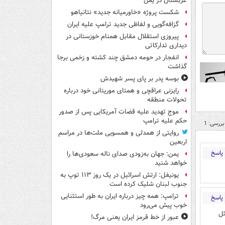
عربستان در یمن
شکست پروژه «خاورمیانه جدید» نتانیاهو
گزافه‌گویی و لفاظی جدید ترامپ علیه ایران
پیروزی استقلال مقابل همنام خوزستانی در
دیداری تدارکاتی
انفجار در حومه دمشق چند کشته و زخمی برجا
گذاشت
بوسه‌ پدر بر پای پسر شهیدش
رایزنی عراقچی و همتای موریتانی خود درباره
تحولات منطقه
موج تهدید علیه قضات آمریکایی پس از صدور
حکم علیه ترامپ
بررسی: 1
روایتی از همدلی و همسویی ملت‌ها در مراسم
اربعین
پاسخ
یمن: جهان به‌زودی صدای ناله سعودی‌ها را
خواهد شنید
یونیفل: ارتش اسرائیل در یک روز ۱۱۳ توپ به
جنوب لبنان شلیک کرده است
ترامپ: همه چیز درباره ایران به طور استثنایی
پاسخ
خوب پیش می‌رود
ل
عبور از خط قرمز ایران یعنی مرگ!