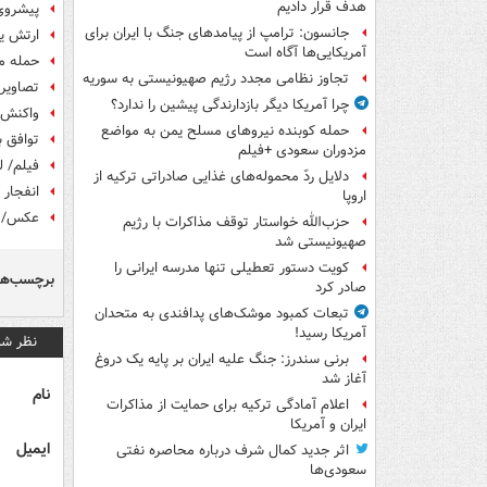
هدف قرار دادیم
پیشروی
جانسون: ترامپ از پیامدهای جنگ با ایران برای
ارتش یم
آمریکایی‌ها آگاه است
حمله م
تجاوز نظامی مجدد رژیم صهیونیستی به سوریه
تصاویر 
چرا آمریکا دیگر بازدارندگی پیشین را ندارد؟
واکنش ا
حمله کوبنده نیروهای مسلح یمن به مواضع
توافق ب
مزدوران سعودی +فیلم
فیلم/ ل
دلایل ردّ محموله‌های غذایی صادراتی ترکیه از
انفجار 
اروپا
عکس/ ن
حزب‌الله خواستار توقف مذاکرات با رژیم
صهیونیستی شد
کویت دستور تعطیلی تنها مدرسه ایرانی را
برچسب‌ها
صادر کرد
تبعات کمبود موشک‌های پدافندی به متحدان
آمریکا رسید!
نظر شم
برنی سندرز: جنگ علیه ایران بر پایه یک دروغ
آغاز شد
نام
اعلام آمادگی ترکیه برای حمایت از مذاکرات
ایران و آمریکا
ایمیل
اثر جدید کمال شرف درباره محاصره نفتی
سعودی‌ها