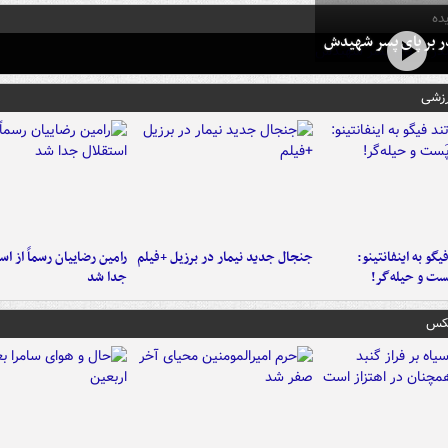
ده
در بر پای پسر شهیدش
رزشی
یگو به اینفانتینو:
جنجال جدید نیمار در برزیل +فیلم
رامین رضاییان رسماً از اس
ست‌ و حیله‌گر!
جدا شد
عکس