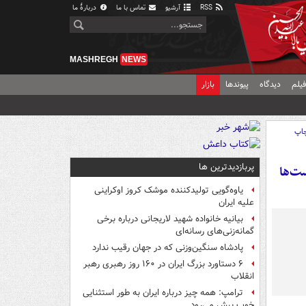
RSS
آرشیو
تماس با ما
دربارهٔ ما
MASHREGH
NEWS
یلم
دیدگاه
پیوندها
بازار
اپ
پربازدیدترین ها
ت‌ها
یاوه‌گویی تولیدکننده موشک کروز اوکراینی
علیه ایران
بیانیه خانواده شهید لاریجانی درباره برخی
گمانه‌زنی‌های رسانه‌ای
پادشاه سنگین‌وزنی که در جهان رقیب ندارد
۶ دستاورد بزرگ ایران در ۱۶۰ روز رهبری رهبر
انقلاب
ترامپ: همه چیز درباره ایران به طور استثنایی
خوب پیش می‌رود