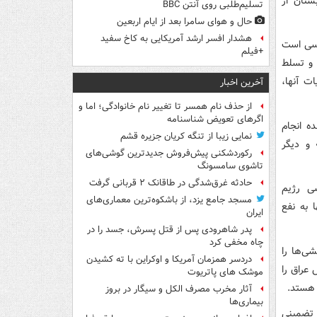
تان از
تسلیم‌طلبی روی آنتن BBC
حال و هوای سامرا بعد از ایام اربعین
هشدار افسر ارشد آمریکایی به کاخ سفید
اسی است
+فیلم
 و تسلط
ت آنها،
آخرین اخبار
از حذف نام همسر تا تغییر نام خانوادگی؛ اما و
اگرهای تعویض شناسنامه
ه انجام
نمایی زیبا از تنگه کریان جزیره قشم
 و دیگر
رکوردشکنی پیش‌فروش جدیدترین گوشی‌های
تاشوی سامسونگ
حادثه غرق‌شدگی در طاقانک ۲ قربانی گرفت
ی رژیم
مسجد جامع یزد، از باشکوه‌ترین معماری‌های
ا به نفع
ایران
پدر شاهرودی پس از قتل پسرش، جسد را در
چاه مخفی کرد
شی‌ها را
دردسر همزمان آمریکا و اوکراین با ته کشیدن
 عراق را
موشک های پاتریوت
 هستد.
آثار مخرب مصرف الکل و سیگار در بروز
بیماری‌ها
 تضمینی