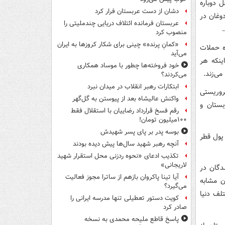
 دوباره
دشان از دست عربستان فرار کرد
وغان در
عربستان فرمانده ائتلاف دریایی چندملیتی را
منصوب کرد
«کمانِ پرنده» چینی برای شکار کروزها به ایران
ه حملات
می‌آید
ینکه هر
خود فروخته‌ها چطور با موساد همکاری
ی‌زند.
می‌کردند؟
ابتکارات رهبر انقلاب در میدان نبرد
روریستی
واکنش عالیشاه بعد از پیوستن به گل‌گهر
ستان و
رقم فسخ قرارداد رضاییان با استقلال فقط
۱۰۰میلیون تومان!
بوسه‌ پدر بر پای پسر شهیدش
پول قطر
آنچه رهبر شهید سال‌ها پیش دیده بودند
تکذیب ادعای «نحوه ردزنی محل استقرار شهید
لاریجانی»
دگان در
آیا تینا پاکروان بازهم از ساترا مجوز فعالیت
ان مشابه
می‌گیرد؟
لف دنیا
کویت دستور تعطیلی تنها مدرسه ایرانی را
صادر کرد
پاسخ قاطع ملیحه محمدی به نسخه