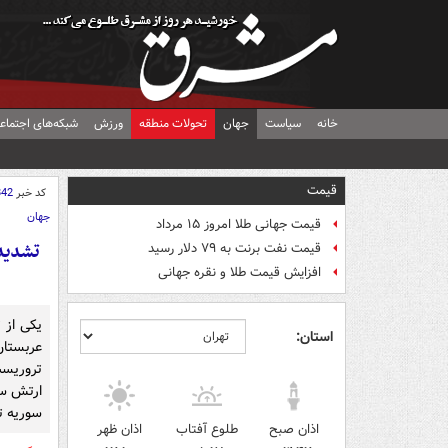
خانه
سیاست
جهان
تحولات منطقه
ورزش
شبکه‌های اجتماع
قیمت
کد خبر
842
جهان
قیمت جهانی طلا امروز ۱۵ مرداد
تشدید
قیمت نفت برنت به ۷۹ دلار رسید
افزایش قیمت طلا و نقره جهانی
یکی از 
استان:
عربستان
تروریست
ارتش سو
سوریه تا
اذان صبح
طلوع آفتاب
اذان ظهر