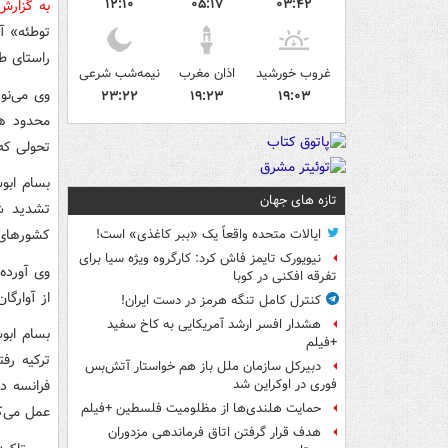
۱۲:۱۰
۰۵:۱۷
۰۳:۴۲
به گزار
توطئه» آ
راستای ط
غروب خورشید
اذان مغرب
نیمه‌شب شرعی
وی می‌نو
۲۳:۲۲
۱۹:۲۳
۱۹:۰۳
محدود هو
تحولی که
بسام ابو
تازه های جهان
تشدید ش
کشورهای 
ایالات متحده واقعاً یک «ببر کاغذی» است!
نیویورک تایمز فاش کرد: کارگروه ویژه سیا برای
وی آورده
تفرقه افکنی در کوبا
از آوارگا
کنترل کامل تنگه هرمز در دست ایران!
هشدار افسر ارشد آمریکایی به کاخ سفید
بسام ابو
+فیلم
ترکیه رفت
دبیرکل سازمان ملل باز هم خواستار آتش‌بس
فرانسه د
فوری در اوکراین شد
حمایت هلندی‌ها از مظلومیت فلسطین +فیلم
عمل می‌ک
هدف قرار گرفتن اتاق‌ فرماندهی مزدوران