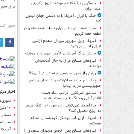
یاوه‌گویی تولیدکننده موشک کروز اوکراینی
برای سوری
علیه ایران
جنگ با ایران، آمریکا را به دشمن جهان تبدیل
کرد
منبع: تس
یمن: نقشه عربستان برای حمله به صنعاء را در
نطفه خفه کردیم
آمریکا اوایل شهریور میزبان مجمع آژانس
انرژی اتمی می‌شود
چالش بزرگ آمریکا در تأمین مهمات و موشک
نیروهای مسلح عراق به حال آماده‌باش
درآمدند
روایتی از تحول سیاسی اجتماعی در آمریکا!
پایان دور جدید مذاکرات دولت لبنان و رژیم
صهیونیستی در رم ایتالیا
اخبار مرتب
سناتور آمریکایی: ترامپ نماد فساد،
اقتدارگرایی و جنگ طلبی است +فیلم
سوری‌ه
چرا آمریکا نمی‌تواند اراده خود را در تنگه هرمز
۱۰ دلیل برای زوال زودهنگام رژیم صهیونیستی
به ایران تحمیل کند؟
دمشق: 
آمریکا: از پرتاب موشکی کره شمالی مطلع
سامانه
هستیم
آمریکا
نیروهای مسلح یمن: تجمع مزدوران سعودی را