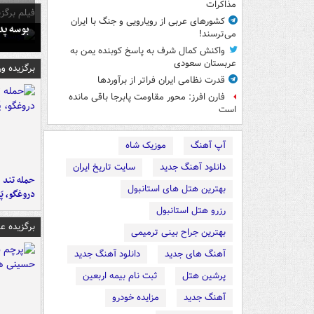
مذاکرات
فیلم برگزی
کشورهای عربی از رویارویی و جنگ با ایران
بوسه‌ پ
می‌ترسند!
واکنش کمال شرف به پاسخ کوبنده یمن به
عربستان سعودی
برگزیده و
قدرت نظامی ایران فراتر از برآوردها
فارن افرز: محور مقاومت پابرجا باقی مانده
است
آپ آهنگ
موزیک شاه
دانلود آهنگ جدید
سایت تاریخ ایران
حمله تند ف
بهترین هتل های استانبول
دروغگو، پَ
رزرو هتل استانبول
برگزیده 
بهترین جراح بینی ترمیمی
آهنگ های جدید
دانلود آهنگ جدید
پرشین هتل
ثبت نام بیمه اربعین
آهنگ جدید
مزایده خودرو