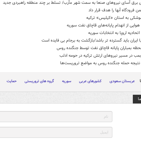
 برق آسای نیروهای صنعا به سمت شهر مأرب/ تسلط بر چند منطقه راهبردی جدید
ن فرودگاه أبها را هدف قرار داد
وشکی به استان «کیلیس» ترکیه
هوایی از انهدام پایانه‌های قاچاق نفت سوریه
تحادیه اروپا به انتخابات سوریه
ا ایران باید گسترده تر باشد/بازگشت به برجام بی فایده است
حظه بمباران پایانه قاچاق نفت توسط جنگنده روس
بمب در مسیر نیروهای ارتش ترکیه در حومه ادلب
تیجه حمله جنگنده روس به مواضع تروریست‌ها
عربستان سعودی
کشورهای عربی
سوریه
گروه های تروریستی
حمایت
ا