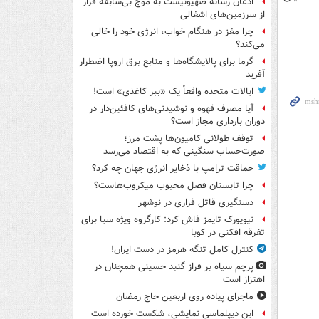
اذعان رسانه صهیونیست به موج بی‌سابقه فرار
از سرزمین‌های اشغالی
چرا مغز در هنگام خواب، انرژی خود را خالی
می‌کند؟
گرما برای پالایشگاه‌ها و منابع برق اروپا اضطرار
آفرید
ایالات متحده واقعاً یک «ببر کاغذی» است!
آیا مصرف قهوه و نوشیدنی‌های کافئین‌دار در
دوران بارداری مجاز است؟
توقف طولانی کامیون‌ها پشت مرز؛
صورت‌حساب سنگینی که به اقتصاد می‌رسد
حماقت ترامپ با ذخایر انرژی جهان چه کرد؟
چرا تابستان فصل محبوب میکروب‌هاست؟
دستگیری قاتل فراری در نوشهر
نیویورک تایمز فاش کرد: کارگروه ویژه سیا برای
تفرقه افکنی در کوبا
کنترل کامل تنگه هرمز در دست ایران!
پرچم سیاه بر فراز گنبد حسینی همچنان در
اهتزاز است
ماجرای پیاده روی اربعین حاج رمضان
این دیپلماسی نمایشی، شکست خورده است