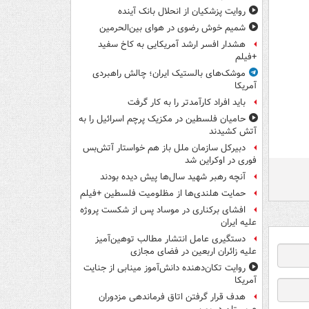
روایت پزشکیان از انحلال بانک آینده
شمیم خوش رضوی در هوای بین‌الحرمین
هشدار افسر ارشد آمریکایی به کاخ سفید
+فیلم
موشک‌های بالستیک ایران؛ چالش راهبردی
آمریکا
باید افراد کارآمدتر را به کار گرفت
حامیان فلسطین در مکزیک پرچم اسرائیل را به
آتش کشیدند
دبیرکل سازمان ملل باز هم خواستار آتش‌بس
فوری در اوکراین شد
آنچه رهبر شهید سال‌ها پیش دیده بودند
حمایت هلندی‌ها از مظلومیت فلسطین +فیلم
افشای برکناری در موساد پس از شکست پروژه
علیه ایران
دستگیری عامل انتشار مطالب توهین‌آمیز
علیه زائران اربعین در فضای مجازی
روایت تکان‌دهنده دانش‌آموز مینابی از جنایت
آمریکا
هدف قرار گرفتن اتاق‌ فرماندهی مزدوران