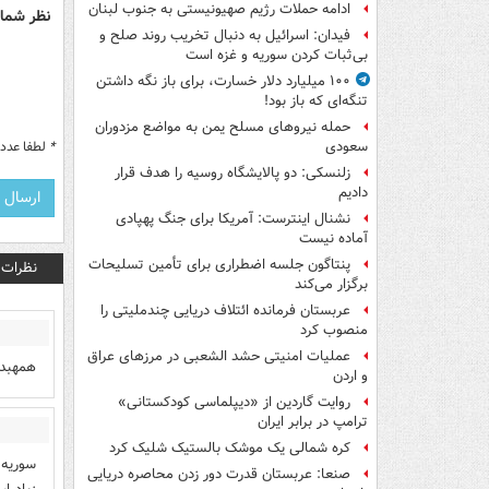
ادامه حملات رژیم صهیونیستی به جنوب لبنان
نظر شما 
فیدان: اسرائیل به دنبال تخریب روند صلح و
بی‌ثبات کردن سوریه و غزه است
۱۰۰ میلیارد دلار خسارت، برای باز نگه داشتن
تنگه‌ای که باز بود!
حمله نیروهای مسلح یمن به مواضع مزدوران
*
لطفا عدد م
سعودی
زلنسکی: دو پالایشگاه روسیه را هدف قرار
دادیم
نشنال اینترست: آمریکا برای جنگ پهپادی
آماده نیست
پنتاگون جلسه اضطراری برای تأمین تسلیحات
نظرات
برگزار می‌کند
عربستان فرمانده ائتلاف دریایی چندملیتی را
منصوب کرد
عملیات امنیتی حشد الشعبی در مرزهای عراق
همهبد
و اردن
روایت گاردین از «دیپلماسی کودکستانی»
ترامپ در برابر ایران
کره شمالی یک موشک بالستیک شلیک کرد
سوریه 
صنعا: عربستان قدرت دور زدن محاصره دریایی