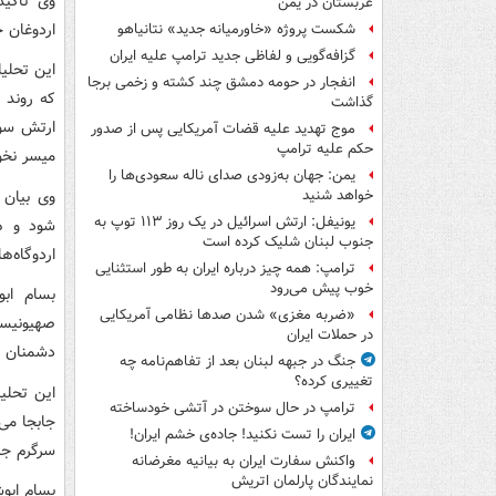
وی تاکی
عربستان در یمن
اردوغان 
شکست پروژه «خاورمیانه جدید» نتانیاهو
گزافه‌گویی و لفاظی جدید ترامپ علیه ایران
این تحلی
انفجار در حومه دمشق چند کشته و زخمی برجا
که روند 
گذاشت
ارتش سور
موج تهدید علیه قضات آمریکایی پس از صدور
حکم علیه ترامپ
میسر نخو
یمن: جهان به‌زودی صدای ناله سعودی‌ها را
وی بیان 
خواهد شنید
یونیفل: ارتش اسرائیل در یک روز ۱۱۳ توپ به
شود و هم
جنوب لبنان شلیک کرده است
اردوگاه‌ه
ترامپ: همه چیز درباره ایران به طور استثنایی
خوب پیش می‌رود
بسام اب
«ضربه مغزی» شدن صدها نظامی آمریکایی
صهیونیستی
در حملات ایران
دشمنان و
جنگ در جبهه لبنان بعد از تفاهم‌نامه چه
تغییری کرده؟
این تحلیل
ترامپ در حال سوختن در آتشی خودساخته
جابجا می‌
ایران را تست نکنید! جاده‌ی خشم ایران!
سرگرم جن
واکنش سفارت ایران به بیانیه مغرضانه
نمایندگان پارلمان اتریش
بسام ابو