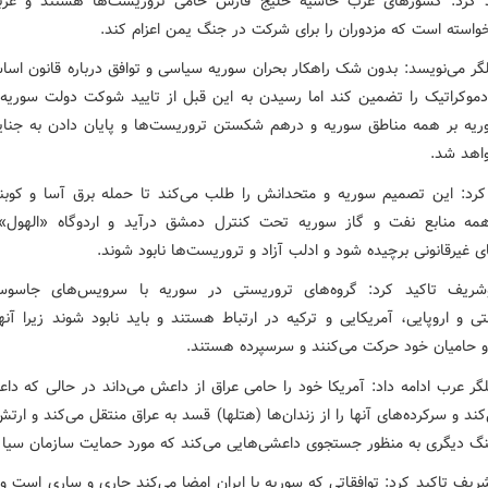
د کرد: کشورهای عرب حاشیه خلیج فارس حامی تروریست‌ها هستند و عربس
خواسته است که مزدوران را برای شرکت در جنگ یمن اعزام کند.
لگر می‌نویسد: بدون شک راهکار بحران سوریه سیاسی و توافق درباره قانون اس
دموکراتیک را تضمین کند اما رسیدن به این قبل از تایید شوکت دولت سوریه
یه بر همه مناطق سوریه و درهم شکستن تروریست‌ها و پایان دادن به جنایا
اهد شد.
کرد: این تصمیم سوریه و متحدانش را طلب می‌کند تا حمله برق آسا و کوبند
ه منابع نفت و گاز سوریه تحت کنترل دمشق درآید و اردوگاه «الهول»
ای غیرقانونی برچیده شود و ادلب آزاد و تروریست‌ها نابود شوند.
وشریف تاکید کرد: گروه‌های تروریستی در سوریه با سرویس‌های جاسوس
 و اروپایی، آمریکایی و ترکیه در ارتباط هستند و باید نابود شوند زیرا آنه
 حامیان خود حرکت می‌کنند و سرسپرده هستند.
گر عرب ادامه داد: آمریکا خود را حامی عراق از داعش می‌داند در حالی که داع
کند و سرکرده‌های آنها را از زندان‌ها (هتلها) قسد به عراق منتقل می‌کند و ارتش
گ دیگری به منظور جستجوی داعشی‌هایی می‌کند که مورد حمایت سازمان سیا
شریف تاکید کرد: توافقاتی که سوریه با ایران امضا می‌کند جاری و ساری است و