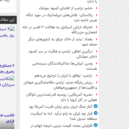
زیاد ا
را ندارد
خشم ترامپ از افشای کمبود موشک
پاکستان: تلاش‌های دیپلماتیک در مورد تنگه
این مطالب
هرمز ادامه دارد
اعتراف ارتش اسرائیل به هلاکت ۲ افسر در تله
انفجاری حزب‌الله
بغداد: نباید از خاک عراق به کشورهای دیگر
حمله شود
درگیری لفظی ترامپ و هگزث بر سر کمبود
ذخایر موشکی
ونس: ایرانی‌ها مذاکره‌کنندگان سرسختی
هستند
رهبری رهب
ترامپ: توافق با ایران را ترجیح می‌دهم
ریزش پایگاه جدید ترامپ بافاصله‌گیری جوانان
و اقلیت‌ها از جمهوری‌خواهان
نشریه آمریکایی: روسیه قدرتمندترین ناوگان
هوایی در کل اروپا را دارد
آغاز جنگ ایران برای پایان قدرت آمریکا بود
قرار بود ایران به زانو درآید، اما به ابرقدرت
تکذیب شای
منطقه تبدیل شد!
فراری
افزایش مجدد قیمت بنزین نتیجه ابهام در