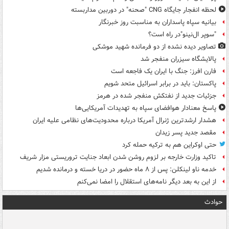
لحظه انفجار جایگاه CNG "صحنه" در دوربین مداربسته
بیانیه سپاه پاسداران به مناسبت روز خبرنگار
"سوپر ال‌نینو"در راه است؟
تصاویر دیده‌ نشده از دو فرمانده شهید موشکی
پالایشگاه سیزران منفجر شد
فارن افرز: جنگ با ایران یک فاجعه است
پاکستان: باید در برابر اسرائیل متحد شویم
جزئیات جدید از نفتکش منفجر شده در هرمز
پاسخ معنادار هوافضای سپاه به تهدیدات آمریکایی‌ها
هشدار ارشدترین ژنرال آمریکا درباره محدودیت‌های نظامی علیه ایران
مقصد جدید پسر زیدان
حتی اوکراین هم به ترکیه حمله کرد
تاکید وزارت خارجه بر لزوم روشن شدن ابعاد جنایت تروریستی مزار شریف
خدمه ناو لینکلن: پس از ۸ ماه حضور در دریا خسته و درمانده‌ شدیم
از این به بعد دیگر نامه‌های استقلال را امضا نمی‌کنم
حوادث