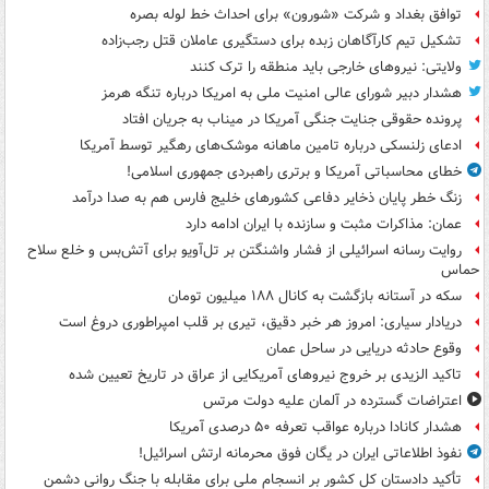
توافق بغداد و شرکت «شورون» برای احداث خط لوله بصره
تشکیل تیم کارآگاهان زبده برای دستگیری عاملان قتل رجب‌زاده
ولایتی: نیروهای خارجی باید منطقه را ترک کنند
هشدار دبیر شورای عالی امنیت ملی به امریکا درباره تنگه هرمز
پرونده حقوقی جنایت جنگی آمریکا در میناب به جریان افتاد
ادعای زلنسکی درباره تامین ماهانه موشک‌های رهگیر توسط آمریکا
خطای محاسباتی آمریکا و برتری راهبردی جمهوری اسلامی!
زنگ خطر پایان ذخایر دفاعی کشورهای خلیج فارس هم به صدا درآمد
عمان: مذاکرات مثبت و سازنده با ایران ادامه دارد
روایت رسانه اسرائیلی از فشار واشنگتن بر تل‌آویو برای آتش‌بس و خلع سلاح
حماس
سکه در آستانه بازگشت به کانال ۱۸۸ میلیون تومان
دریادار سیاری: امروز هر خبر دقیق، تیری بر قلب امپراطوری دروغ است
وقوع حادثه دریایی در ساحل عمان
تاکید الزیدی بر خروج نیروهای آمریکایی از عراق در تاریخ تعیین شده
اعتراضات گسترده در آلمان علیه دولت مرتس
هشدار کانادا درباره عواقب تعرفه ۵۰ درصدی آمریکا
نفوذ اطلاعاتی ایران در یگان فوق محرمانه ارتش اسرائیل!
تأکید دادستان کل کشور بر انسجام ملی برای مقابله با جنگ روانی دشمن