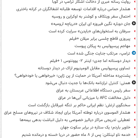
روایت رسانه عبری از دخالت آشکار ترامپ در کوبا
هشدار حماس درباره اقدامات توسعه طلبانه اشغالگران در کرانه باختری
احتمال سفر ویتکاف و کوشنر به اوکراین و روسیه
جان دوباره نگین فیروزه ای ایران «دریاچه ارومیه»
سرطان به استخوان‌های «بایدن» سرایت کرده است
پیروزی قاطع چلسی برابر میلان +فیلم
مهاجم پرسپولیس به پیکان پیوست
ترامپ، مرتکب جنایت جنگی شده است
دیدار دوستانه اما جدی؛ اینتر ۲- یوونتوس ۱ +فیلم
تساوی پرسپولیس مقابل الومینیوم اراک در دیدار دوستانه
پشت‌پرده مداخله آمریکا در حمایت از یِن ژاپن؛ خیرخواهی یا خودخواهی؟
همتی: کنترل ترازنامه بانک‌ها با جدیت دنبال می‌شود
سفر رئیس دستگاه اطلاعاتی عربستان به عراق
دلیل مخالفت AFC با میزبانی آبی‌ها در عراق
سخنگوی ارتش: نظم ایرانی حاکم بر تنگه غیرقابل بازگشت است
هشدار الموسوی درباره توطئه آمریکا برای ایجاد شکاف در نیروهای مسلح عراق
تعطیلی تدریجی مراکز دیالیز خصوصی به دلیل انباشت بدهی بیمه‌ها
خاویر باردم؛ یک ستاره در برابر سکوت جهان
خدمه ناو لینکلن: پس از ۸ ماه حضور در دریا خسته و درمانده‌ شدیم