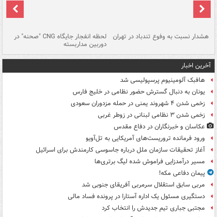
ای
هشدار نسبت به وفوع تندباد در تهران
لحظه انفجار جایگاه CNG "صحنه" در
دس
دوربین مداربسته
ات
آخرین اخبار
هافبک آلومینیوم پرسپولیسی شد
یونان به دنبال گسترش حضور نظامی در خلیج فارس
زخمی شدن ۴ شهروند یمنی در حمله مزدوران سعودی
زخمی شدن ۳ نظامی لبنانی در زوطر غربی
عکاسان و خبرنگاران در دفاع مقدس
ورود فرمانده تروریست‌های آمریکایی به تل‌آویو
آغاز تحقیقات سازمان ملل درباره جاسوسی کارمندش برای اسرائیل
مسیر درآمدزایی فراموش شده لیگ برتری‌ها
پیمان دفاعی مکه!
مربی سابق استقلال سرمربی آفریقای جنوبی شد
دستگیری مسئول یک اداره آستارا در پرونده فساد مالی
مجتبی جباری تیم جدیدش را انتخاب کرد